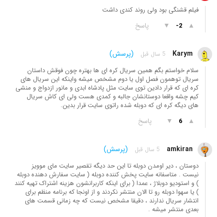
فیلم قشنگی بود ولی روند کندی داشت
▲
▼
پاسخ
-2
Karym
(پرسش)
5 سال قبل
سلام خواستم بگم همین سریال کره ای ها بهتره چون فوقش داستان
سریال توهمون فصل اول یا دوم مشخص میشه واینکه این سریال های
کره ای که قرار دادین توی سایت مثل پادشاه ابدی و مانور ازدواج و منشی
کیم چشه واقعا دوستانشان جالبه و کمدی هست ولی ای کاش سریال
های دیگه کره ای که دوبله شده راتوی سایت قرار بدین.
▲
▼
پاسخ
6
amkiran
(پرسش)
5 سال قبل
دوستان ، دیر اومدن دوبله تا این حد دیگه تقصیر سایت مای موویز
نیست . متاسفانه سایت پخش کننده دوبله ( سایت سفارش دهنده دوبله
) و استودیو دوبلاژ ، عمدا ( برای اینکه کاربرانشون هزینه اشتراک تهیه کنند
) یا سهوا دوبله رو تا الان منتشر نکردند و از اونجا که برنامه منظم برای
انتشار سریال ندارند ، دقیقا مشخص نیست که چه زمانی قسمت های
بعدی منتشر میشه .