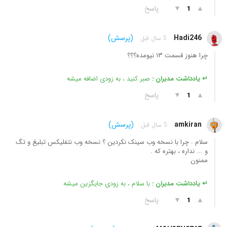
▲
▼
پاسخ
1
Hadi246
(پرسش)
5 سال قبل
چرا هنوز قسمت ۱۳ نیومده؟؟؟
↵ یادداشت مدیران :
صبر کنید ، به زودی اضافه میشه
▲
▼
پاسخ
1
amkiran
(پرسش)
5 سال قبل
سلام . چرا با نسخه وب سینک نکردین ؟ نسخه وب نتفلیکس تبلیغ و تگ
و ... نداره ، بهتره که .
ممنون
↵ یادداشت مدیران :
با سلام ، به زودی جایگزین میشه
▲
▼
پاسخ
1