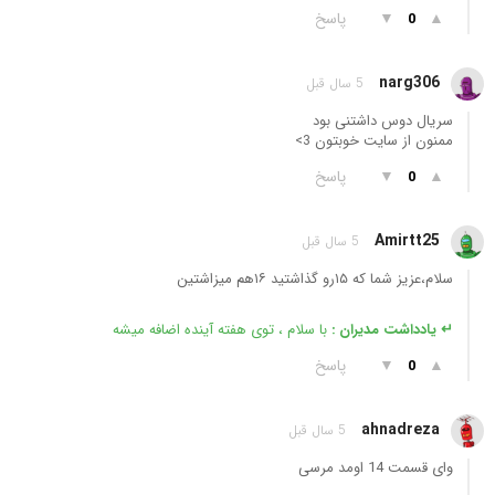
▲
▼
پاسخ
0
narg306
5 سال قبل
سریال دوس داشتنی بود
ممنون از سایت خوبتون 3>
▲
▼
پاسخ
0
Amirtt25
5 سال قبل
سلام،عزیز شما که ۱۵رو گذاشتید ۱۶هم میزاشتین
↵ یادداشت مدیران :
با سلام ، توی هفته آینده اضافه میشه
▲
▼
پاسخ
0
ahnadreza
5 سال قبل
وای قسمت 14 اومد مرسی