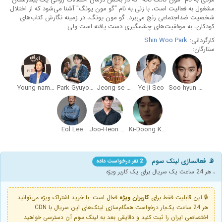
مشغول به فعالیت است، با زنی به نام "گو مون یونگ" آشنا می‌شود که از اختلال
شخصیت ضداجتماعی رنج می‌برد. گو مون یونگ، در زمینه نگارش کتاب‌های
کودکان، به موفقیت‌های چشمگیری دست یافته است ولی ...
کارگردانی:
Shin Woo Park
ستارگان:
Young-nam Jang
Park Gyuyoung
Jeong-se Oh
Ye-ji Seo
Soo-hyun Kim
Eol Lee
Joo-Heon Kim
Ki-Doong Kang
📡 فعالسازی لینک سوم
2 نفر درخواست داده
، هر 24 ساعت یک سریال برای یک کاربر ویژه
🔒 این قابلیت فقط برای
کاربران ویژه
فعال است. با خرید اشتراک ویژه می‌توانید
هر 24 ساعت یک‌بار درخواست همگام‌سازی لینک‌های این سریال با CDN
اختصاصی ایران را ثبت کنید و دقایقی بعد به لینک سوم آن دسترسی خواهید