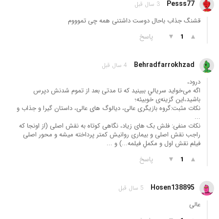
Pesss77
3 سال قبل
قشنگ جذاب باحال دوست داشتنی همه چی تموووم
▲
▼
پاسخ
1
Behradfarrokhzad
4 سال قبل
درود،
اگه می‌خواید سریالي ببینید که تا مدتی بعد از تموم شدنش دپرس
باشید،این گزینه‌ی خوبیئه؛
نکات مثبت:گروه بازیگری عالی، دیالوگ های عالی،‌ داستان گیرا و جذاب و
...
نکات منفی: فلش بک های زیاد، نگاهی کوتاه به نقش اصلی (از اونجا که
راجب نقش اصلی و بیماری روانیش کمتر پرداخته میشه و محور اصلی
فیلم نقش اول و مکملِ فیلمه...) و ...
▲
▼
پاسخ
1
Hosen138895
5 سال قبل
عالی