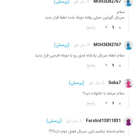
MOH3EN2767
(پرسش)
6 سال قبل
سلام
سریال گوبلین خیلی وقته دوبله شده لطفا قرار بدید
▲
▼
پاسخ
1
MOH3EN2767
(پرسش)
6 سال قبل
سلام لطفا سریال پادشاه ابدی رو با دوبله فارسی قرار بدید
▲
▼
پاسخ
1
Soha7
(پرسش)
6 سال قبل
سلام میشه با خانواده دید؟
▲
▼
پاسخ
1
Farshid13811831
(پرسش)
5 سال قبل
سلام،خسته نباشید،این سریال فصل دوم داره؟؟؟