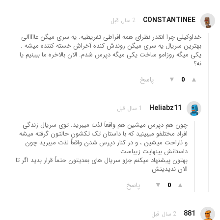
CONSTANTINEE
2 سال قبل
خداوکیلی چرا انقدر نظرای همه افراطی تفریطیه. یه سری میگن عااااالی
بهترین سریال یه سری میگن روندش کنده آخراش خسته کننده میشه .
یکی میگه روزامو ساخت یکی میگه دپرس شدم. الان بالاخره ما ببینیم یا
نه؟
▲
▼
پاسخ
0
Heliabz11
1 سال قبل
چون هم دپرس میشین هم واقعاً لذت میبرید. توی سریال زندگی
افراد مختلفو میبینید که با داستان تک تکشون حالتون گرفته میشه
و ناراحت میشین ، و در کنار دپرس شدن واقعاً لذت میبرید چون
داستانش بینهایت زیباست
بهتون پیشنهاد میکنم جزو سریال های بعدیتون حتماً قرار بدید اگر تا
الان ندیدینش
▲
▼
پاسخ
0
881
2 سال قبل