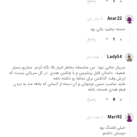
▲
▼
پاسخ
1
Anar22
5 سال قبل
خسته نباشید عالی بود
▲
▼
پاسخ
1
Lady54
1 هفته قبل
سریال جالبی نبود. من متاسفانه بخاطر امیاز بالا نگاه کردم. سناریو بسیار
ضعیف. داستان قابل پیشبینی و با چاشنی هندی. در کل سریالی نیست که
ارزش وقت گذاشتن برای تماشا رو داشته باشه
شاید مناسب سنین نوجوانی و آن دسته از کسانی که علاقه مند به دیدن
فیلم هندی هستند باشه.
▲
▼
پاسخ
0
Mari92
3 هفته قبل
خیلی قشنگ بود
دوسش داشتم