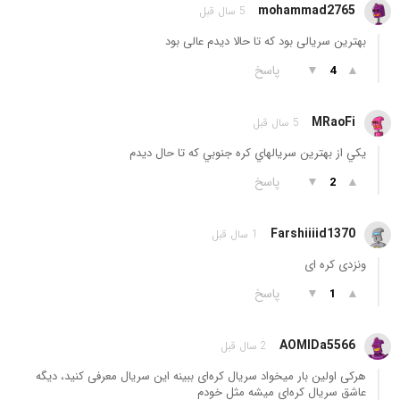
mohammad2765
5 سال قبل
بهترین سریالی بود که تا حالا دیدم عالی بود
▲
▼
پاسخ
4
MRaoFi
5 سال قبل
يكي از بهترين سريالهاي كره جنوبي كه تا حال ديدم
▲
▼
پاسخ
2
Farshiiiid1370
1 سال قبل
ونزدی کره ای
▲
▼
پاسخ
1
AOMIDa5566
2 سال قبل
هرکی اولین بار میخواد سریال کره‌ای ببینه این سریال معرفی کنید، دیگه
عاشق سریال کره‌ای میشه مثل خودم