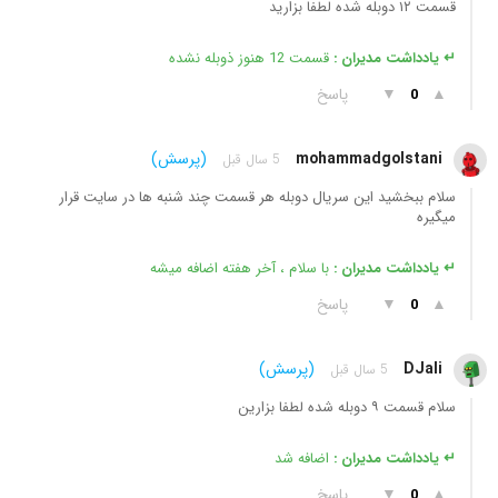
قسمت ۱۲ دوبله شده لطفا بزارید
↵ یادداشت مدیران :
قسمت 12 هنوز ذوبله نشده
▲
▼
پاسخ
0
mohammadgolstani
(پرسش)
5 سال قبل
سلام ببخشید این سریال دوبله هر قسمت چند شنبه ها در سایت قرار
میگیره
↵ یادداشت مدیران :
با سلام ، آخر هفته اضافه میشه
▲
▼
پاسخ
0
DJali
(پرسش)
5 سال قبل
سلام قسمت ۹ دوبله شده لطفا بزارین
↵ یادداشت مدیران :
اضافه شد
▲
▼
پاسخ
0