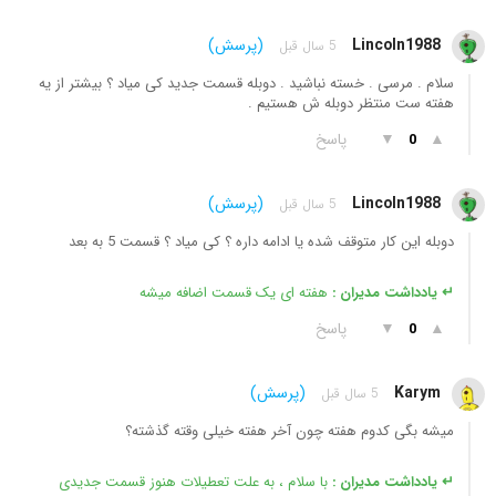
Lincoln1988
(پرسش)
5 سال قبل
سلام . مرسی . خسته نباشید . دوبله قسمت جدید کی میاد ؟ بیشتر از یه
هفته ست منتظر دوبله ش هستیم .
▲
▼
پاسخ
0
Lincoln1988
(پرسش)
5 سال قبل
دوبله این کار متوقف شده یا ادامه داره ؟ کی میاد ؟ قسمت 5 به بعد
↵ یادداشت مدیران :
هفته ای یک قسمت اضافه میشه
▲
▼
پاسخ
0
Karym
(پرسش)
5 سال قبل
میشه بگی کدوم هفته چون آخر هفته خیلی وقته گذشته؟
↵ یادداشت مدیران :
با سلام ، به علت تعطیلات هنوز قسمت جدیدی