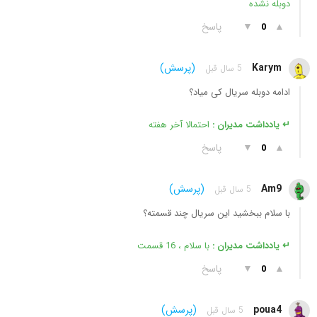
دوبله نشده
▲
▼
پاسخ
0
Karym
(پرسش)
5 سال قبل
ادامه دوبله سریال کی میاد؟
↵ یادداشت مدیران :
احتمالا آخر هفته
▲
▼
پاسخ
0
Am9
(پرسش)
5 سال قبل
با سلام ببخشید این سریال چند قسمته؟
↵ یادداشت مدیران :
با سلام ، 16 قسمت
▲
▼
پاسخ
0
poua4
(پرسش)
5 سال قبل