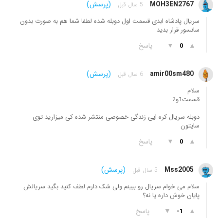
MOH3EN2767
(پرسش)
5 سال قبل
سریال پادشاه ابدی قسمت اول دوبله شده لطفا شما هم به صورت بدون
سانسور قرار بدید
▲
▼
پاسخ
0
amir00sm480
(پرسش)
6 سال قبل
سلام
قسمت1و2
دوبله سریال کره ایی زندگی خصوصی منتشر شده کی میزارید توی
سایتون
▲
▼
پاسخ
0
Mss2005
(پرسش)
5 سال قبل
سلام می خوام سریال رو ببینم ولی شک دارم لطف کنید بگید سریالش
پایان خوش داره یا نه؟
▲
▼
پاسخ
-1