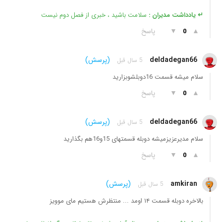
↵ یادداشت مدیران :
سلامت باشید ، خبری از فصل دوم نیست
▲
▼
پاسخ
0
deldadegan66
(پرسش)
5 سال قبل
سلام میشه قسمت 16دوبلشوبزارید
▲
▼
پاسخ
0
deldadegan66
(پرسش)
5 سال قبل
سلام مدیرعزیزمیشه دوبله قسمتهای 15و16هم بگذارید
▲
▼
پاسخ
0
amkiran
(پرسش)
5 سال قبل
بالاخره دوبله قسمت ۱۴ اومد ... منتظرش هستیم مای موویز