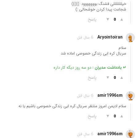
خیلللللللی قشنگ بووووووود :)))))
شجاعت پیدا کردن خوشحالی :)
▲
▼
پاسخ
0
Aryointoiran
6 سال قبل
سلام
سریال کره ایی زندگی خصوصی اماده شد
↵ یادداشت مدیران :
دو سه روز دیگه کار داره
▲
▼
پاسخ
0
amir1996sm
6 سال قبل
سلام ادیمن امروز منتظر سریال کره ایی زندگی خصوصی باشیم یا نه
▲
▼
پاسخ
0
amir1996sm
6 سال قبل