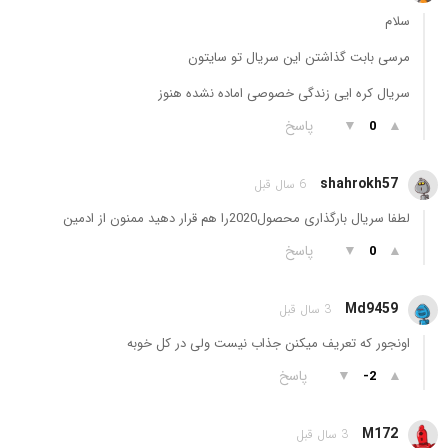
سلام
مرسی بابت گذاشتن این سریال تو سایتون
سریال کره ایی زندگی خصوصی اماده نشده هنوز
▲
▼
پاسخ
0
shahrokh57
6 سال قبل
لطفا سریال بارگذاری محصول2020را هم قرار دهید ممنون از ادمین
▲
▼
پاسخ
0
Md9459
3 سال قبل
اونجور که تعریف میکنن جذاب نیست ولی در کل خوبه
▲
▼
پاسخ
-2
M172
3 سال قبل