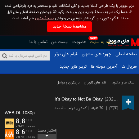
مای موویز با یک طراحی کاملاً جدید و کلی امکانات تازه و منحصر به فرد بازطراحی شده
🎉 حتماً یک سر به نسخهٔ جدید بزن و راحت بگرد 😊 چیدمان صفحهٔ اصلی مثل قبل
مانده تا گم نشوی ، و اگر ظاهر تازه‌تری می‌خواهی
نسخهٔ مدرن
هم آماده است.
مشاهدهٔ نسخهٔ جدید
new
ورود به سایت
عضویت
لیست من
تماس با ما
صفحه اصلی
چهره های مشهور
فیلم های برتر
سریال ها
آخرین دوبله ها
تریلر های جدید
لینک های دانلود
نقد های کاربران
بازیگران و عوامل
It's Okay to Not Be Okay
(2020 – )
کمدی
,
درام
,
عاشقانه
70 دقیقه
17+
WEB-DL 1080p
8.8
/10
7342 users
امتیاز دهید
8.6
/10
2876 users