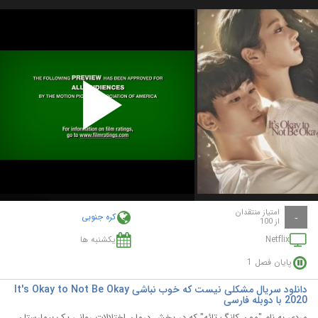
Play
Video
امتیاز منتقدان
کره جنوبی
-
از 100
Netflix
یکشنبه ها
پایان فصل 1
دانلود سریال مشکلی نیست که خوب نباشی It's Okay to Not Be Okay
2020 با دوبله فارسی
مردی به نام "مون کانگ تائه" که در بخش درمان اختلالات روانی یک بیمارستان