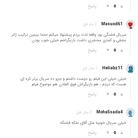
▲
▼
پاسخ
0
Masuod61
2 ماه قبل
سریال قشنگی بود واقعا لذت بردم پیشنهاد میکنم حتما ببینین ترکیب ژانر
عشقی و کمدی محشری داشت بازیگراشم خیلی خوب بودن
▲
▼
پاسخ
0
Heliabz11
1 سال قبل
خیلی خیلی این فیلم رو دوست داشتم و جزو ده سریال برتر کره ای
هست که دیدم ، هم بازیگراش فوق العادن هم موضوع فیلم
▲
▼
پاسخ
0
Moha5sada4
2 سال قبل
خیلی سریال خوبیه مثل آقای ملکه قشنگه
▲
▼
پاسخ
0