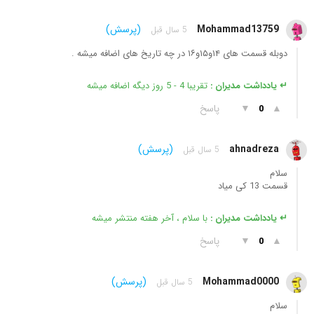
Mohammad13759
(پرسش)
5 سال قبل
دوبله قسمت های ۱۴و۱۵و۱۶ در چه تاریخ های اضافه میشه .
↵ یادداشت مدیران :
تقریبا 4 - 5 روز دیگه اضافه میشه
▲
▼
پاسخ
0
ahnadreza
(پرسش)
5 سال قبل
سلام
قسمت 13 کی میاد
↵ یادداشت مدیران :
با سلام ، آخر هفته منتشر میشه
▲
▼
پاسخ
0
Mohammad0000
(پرسش)
5 سال قبل
سلام