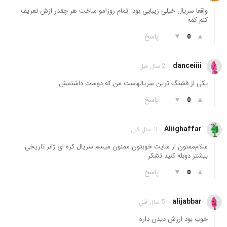
واقعا سریال خیلی زیبایی بود. تمام روزامو ساخت هر چقدر ازش تعریف
کنم کمه
▲
▼
پاسخ
0
danceiiii
2 سال قبل
یکی از قشنگ ترین سریالهاست من که دوست داشتمش
▲
▼
پاسخ
0
Aliighaffar
3 سال قبل
سلام‌ممنون ار سایت خوبتون ممنون میسم سریال کره ای ژانر تاریخی
بیشتر دوبله کنید تشکر
▲
▼
پاسخ
0
alijabbar
5 سال قبل
خوب بود ارزش دیدن داره