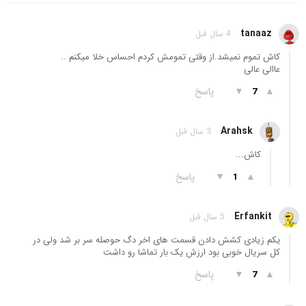
tanaaz
4 سال قبل
کاش تموم نمیشد.از وقتی تمومش کردم احساس خلا میکنم ..
عاالی عالی
▲
▼
پاسخ
7
Arahsk
3 سال قبل
کاش...
▲
▼
پاسخ
1
Erfankit
5 سال قبل
یکم زیادی کشش دادن قسمت های اخر دگ حوصله سر بر شد ولی در
کل سریال خوبی بود ارزش یک بار تماشا رو داشت
▲
▼
پاسخ
7