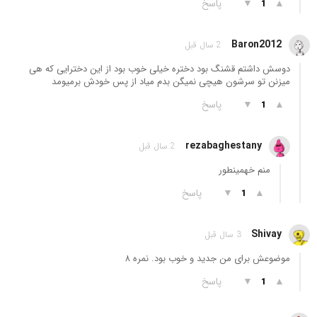
▲
▼
پاسخ
1
Baron2012
2 سال قبل
دوسش داشتم قشنگ بود دختره خیلی خوب بود از این دخترایی که هی
میزنن تو سرشون هیچی نمیگن بدم میاد از پس خودش برمیومد
▲
▼
پاسخ
1
rezabaghestany
2 سال قبل
منم خهمینطور
▲
▼
پاسخ
1
Shivay
3 سال قبل
موضوعش برای من جدید و خوب بود. نمره ۸
▲
▼
پاسخ
1