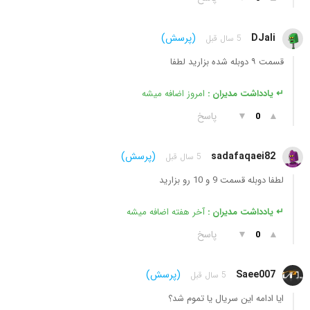
DJali
(پرسش)
5 سال قبل
قسمت ۹ دوبله شده بزارید لطفا
↵ یادداشت مدیران :
امروز اضافه میشه
▲
▼
پاسخ
0
sadafaqaei82
(پرسش)
5 سال قبل
لطفا دوبله قسمت 9 و 10 رو بزارید
↵ یادداشت مدیران :
آخر هفته اضافه میشه
▲
▼
پاسخ
0
Saee007
(پرسش)
5 سال قبل
ایا ادامه این سریال یا تموم شد؟