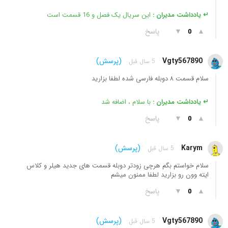
↵ یادداشت مدیران :
این سریال یک فصل و 16 قسمت است
▲
▼
پاسخ
0
Vgty567890
(پرسش)
5 سال قبل
سلام قسمت ۸ دوبله فارسی شده لطفا بزارید
↵ یادداشت مدیران :
با سلام ، اضافه شد
▲
▼
پاسخ
0
Karym
(پرسش)
5 سال قبل
سلام خواستم بگم هرچی زودتر دوبله قسمت های جدید هیلر و کلاس
ایته وون رو بزارید لطفا ممنون میشم
▲
▼
پاسخ
0
Vgty567890
(پرسش)
5 سال قبل