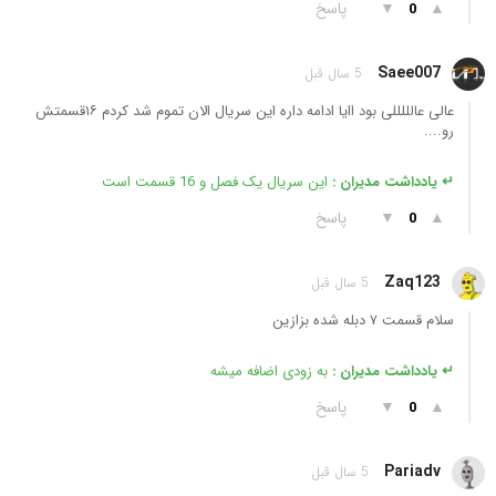
▲
▼
پاسخ
0
Saee007
5 سال قبل
عالی عالللللی بود اایا ادامه داره این سریال الان تموم شد کردم ۱۶قسمتش
رو....
↵ یادداشت مدیران :
این سریال یک فصل و 16 قسمت است
▲
▼
پاسخ
0
Zaq123
5 سال قبل
سلام قسمت ۷ دبله شده بزازین
↵ یادداشت مدیران :
به زودی اضافه میشه
▲
▼
پاسخ
0
Pariadv
5 سال قبل