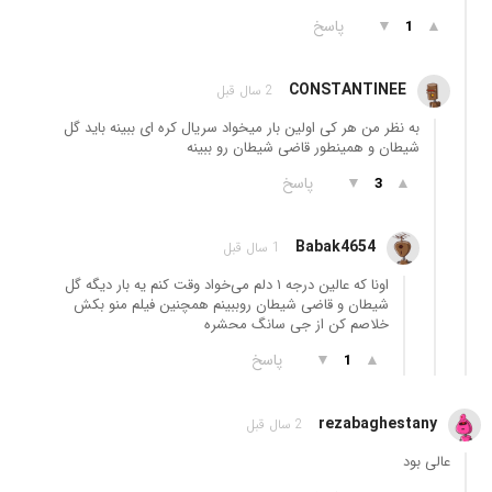
▲
▼
پاسخ
1
CONSTANTINEE
2 سال قبل
به نظر من هر کی اولین بار میخواد سریال کره ای ببینه باید گل
شیطان و همینطور قاضی شیطان رو ببینه
▲
▼
پاسخ
3
Babak4654
1 سال قبل
اونا که عالین درجه ۱ دلم می‌خواد وقت کنم یه بار دیگه گل
شیطان و قاضی شیطان رو‌ببینم همچنین فیلم منو بکش
خلاصم کن از جی سانگ محشره
▲
▼
پاسخ
1
rezabaghestany
2 سال قبل
عالی بود