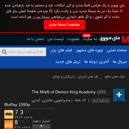
مای موویز با یک طراحی کاملاً جدید و کلی امکانات تازه و منحصر به فرد بازطراحی شده
🎉 حتماً یک سر به نسخهٔ جدید بزن و راحت بگرد 😊 چیدمان صفحهٔ اصلی مثل قبل
مانده تا گم نشوی ، و اگر ظاهر تازه‌تری می‌خواهی
نسخهٔ مدرن
هم آماده است.
مشاهدهٔ نسخهٔ جدید
new
ورود به سایت
عضویت
لیست من
تماس با ما
صفحه اصلی
چهره های مشهور
فیلم های برتر
سریال ها
آخرین دوبله ها
تریلر های جدید
لینک های دانلود
نقد های کاربران
بازیگران و عوامل
The Misfit of Demon King Academy
(2020 – )
ماجراجویی
,
فانتزی
,
کمدی
24 دقیقه
Not Rated
BluRay 1080p
7.3
/10
3979 users
امتیاز دهید
8
/10
675 users