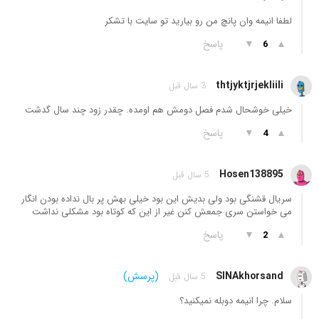
لطفا انیمه وان پانچ من رو بیارید تو سایت با تشکر
▲
▼
پاسخ
6
thtjyktjrjekliili
3 سال قبل
خیلی خوشحال شدم فصل دومش هم اومده. چقدر زود چند سال گدشت
▲
▼
پاسخ
4
Hosen138895
5 سال قبل
سریال قشنگی بود ولی بدیش این بود خیلی بهش پر بال نداده بودن انگار
می خواستن سری جمعش کنن غیر از این که کوتاه بود مشکلی نداشت
▲
▼
پاسخ
2
SINAkhorsand
(پرسش)
5 سال قبل
سلام. چرا انیمه دوبله نمیکنید؟