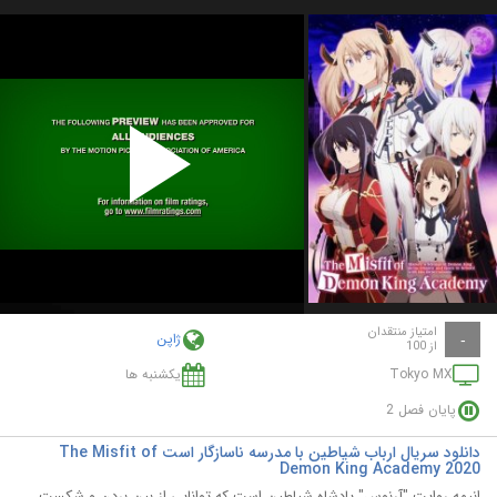
Play
Video
امتیاز منتقدان
ژاپن
-
از 100
Tokyo MX
یکشنبه ها
پایان فصل 2
دانلود سریال ارباب شیاطین با مدرسه ناسازگار است The Misfit of
Demon King Academy 2020
انیمه روایت "آرنوس" پادشاه شیاطین است که توانایی از بین بردن و شکست