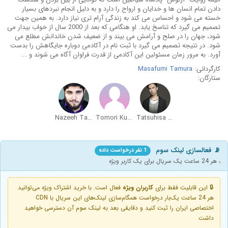
دادن تمام انسان ها و خدایان و ارواح را دارد و به دلیل انجام نبردهای بسیار
خسته می شود و احساس می کند به زندگی آرام تری نیاز دارد. به همین جهت
تصمیم می گیرد که تناسخ یابد. او هنگامی که بعد از 2000 سال از خواب بیدار می
شود، جهان را در صلح و آرامش می بیند و از ضعیف شدن خاندانش مطلع می
شود. در نتیجه تصمیم می گیرد با ثبت نام در آکادمی دوباره جایگاهش را بدست
آورد. به مرور زمان مسئولین این آکادمی از قدرت فراوان آگاه می شوند و ...
کارگردانی:
Masafumi Tamura
ستارگان:
Nazeeh Tarsha
Tomori Kusunoki
Tatsuhisa Suzuki
📡 فعالسازی لینک سوم
1 نفر درخواست داده
، هر 24 ساعت یک سریال برای یک کاربر ویژه
🔒 این قابلیت فقط برای
کاربران ویژه
فعال است. با خرید اشتراک ویژه می‌توانید
هر 24 ساعت یک‌بار درخواست همگام‌سازی لینک‌های این سریال با CDN
اختصاصی ایران را ثبت کنید و دقایقی بعد به لینک سوم آن دسترسی خواهید
داشت