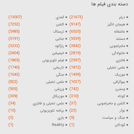
دسته بندی فیلم ها
(13007)
(21673)
درام
کمدی
(7252)
(9147)
هیجان انگیز
اکشن
(5985)
(6520)
عاشقانه
ترسناک
(5191)
(5539)
مستند
جنایی
(3232)
(3842)
ماجراجویی
رازآلود
(2604)
(2819)
خانوادگی
انیمیشن
(1865)
(2597)
فانتزی
فیلم تلویزیونی
(1740)
(1812)
علمی تخیلی
تاریخی
(1043)
(1459)
موزیک
جنگی
(822)
(1027)
بیوگرافی
علمی تخیلی
(505)
(742)
وسترن
ورزشی
(309)
(310)
کوتاه
موزیکال
(34)
(37)
اکشن و ماجراجویی
علمی تخیلی و فانتزی
(15)
(23)
نوآر
برنامه تلویزیونی
(3)
(9)
جنگ و سیاست
بازی
(1)
(1)
کودکان
Reality