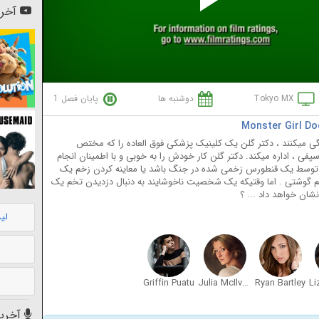
Pl
آخری
Vi
Tokyo MX
دوشنبه ها
پایان فصل 1
ندگی میکنند ، دکتر گلن یک کلینیک پزشکی فوق العاده را که مختص
ی ، اداره میکند. دکتر گلن کار خودش را به خوبی و با اطمینان انجام
اج توسط یک قنطورس زخمی شده در جنگ باشد یا معاینه کردن زخم یک
م گوشتی . اما وقتیکه یک شخصیت ناخوشایند به دنبال دزدیدن تخم یک
ان خواهد داد ... ؟
لی
Griffin Puatu
Julia McIlvaine
Ryan Bartley
آخرین