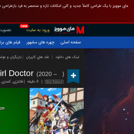
 چیدمان صفحهٔ اصلی مثل قبل مانده تا گم نشوی ، و اگر ظاهر تازه‌تری می‌خواهی
new
عضویت
ورود به سایت
یلم های برتر
چهره های مشهور
صفحه اصلی
ازیگران و عوامل
نقد های کاربران
لینک های دانلود
irl Doctor
(2020 – )
,
کمدی
,
فانتزی
0 دقیقه
Not Rated