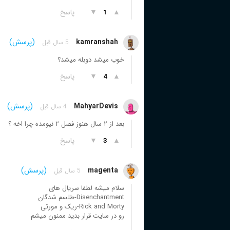
▲
▼
پاسخ
1
kamranshah
(پرسش)
5 سال قبل
خوب میشد دوبله میشد؟
▲
▼
پاسخ
4
MahyarDevis
(پرسش)
4 سال قبل
بعد از ۲ سال هنوز فصل ۲ نیومده چرا اخه ؟
▲
▼
پاسخ
3
magenta
(پرسش)
5 سال قبل
سلام میشه لطفا سریال های
Disenchantment-طلسم شدگان
Rick and Morty-ریک و مورتی
رو در سایت قرار بدید ممنون میشم