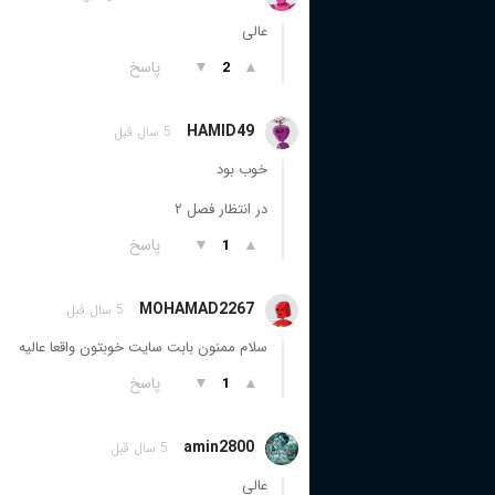
عالی
▲
▼
پاسخ
2
HAMID49
5 سال قبل
خوب بود
در انتظار فصل ۲
▲
▼
پاسخ
1
MOHAMAD2267
5 سال قبل
سلام ممنون بابت سایت خوبتون واقعا عالیه
▲
▼
پاسخ
1
amin2800
5 سال قبل
عالی