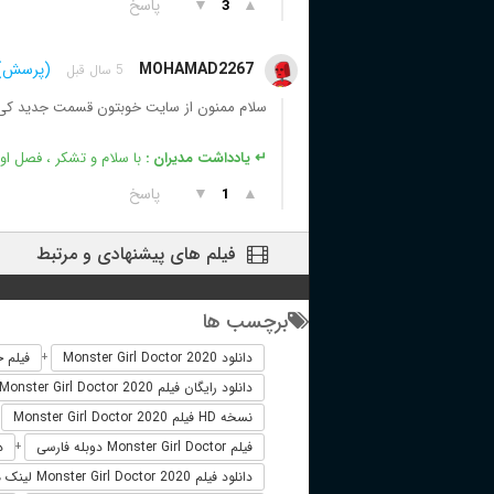
▲
▼
پاسخ
3
MOHAMAD2267
(پرسش)
5 سال قبل
سلام ممنون از سایت خوبتون قسمت جدید کی 
↵ یادداشت مدیران :
با سلام و تشکر ، فصل اول همین 
▲
▼
پاسخ
1
فیلم های پیشنهادی و مرتبط
برچسب ها
دانلود Monster Girl Doctor 2020
فیلم خارجی  2020
+
دانلود رایگان فیلم Monster Girl Doctor 2020
نسخه HD فیلم Monster Girl Doctor 2020
+
فیلم Monster Girl Doctor دوبله فارسی
دا
+
دانلود فیلم Monster Girl Doctor 2020 لینک مستقیم