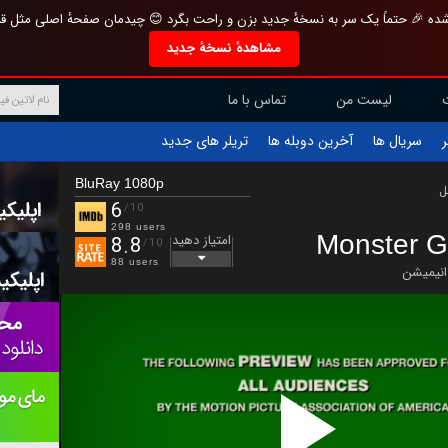
تازه و منحصر به فرد بازطراحی شده 🎉 حتماً یک سر به نسخهٔ جدید بزن و راحت بگرد 
مشاهدهٔ نسخهٔ جدید
تماس با ما
لیست من
تریلر های جدید
آخرین دوبله ها
سریال ها
ف
BluRay 1080p
ب
6
/10
298 users
Monster G
امتیاز دهید
8.8
/10
88 users
انیمیشن