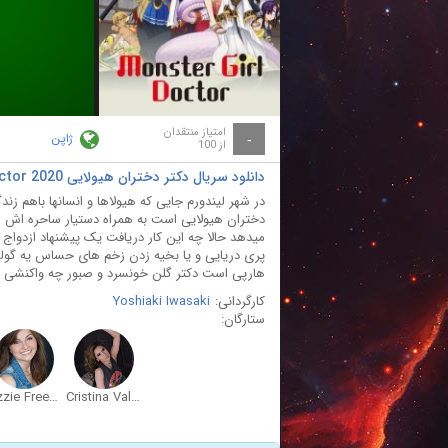
ay
deo
امتیاز منتقدان
ژاپن
-
از 100
دانلود سریال دکتر دختران هیولایی Monster Girl Doctor 2020
در شهر لیندورم جایی که هیولاها و انسانها باهم ز
دختران هیولایی است به همراه دستیار ساحره اش سپف
میدهد حالا چه این کار دریافت یک پیشنهاد ازدو
پری دریایی و یا بخیه زدن زخم های حساس یه گول
هارپی است دکتر گلن خونسرد و صبور چه واکنشی نش
کارگردانی:
Yoshiaki Iwasaki
ستارگان:
Lizzie Freeman
Cristina Valenzuela