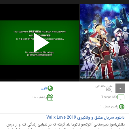
Play
Video
امتیاز منتقدان
ژاپن
-
از 100
Tokyo MX
یکشنبه ها
پایان فصل 1
دانلود سریال عشق و والکیری Val x Love 2019
دانش‌آموز دبیرستانی آکوتسو تاکوما یاد گرفته که در تنهایی زندگی کنه و از درس