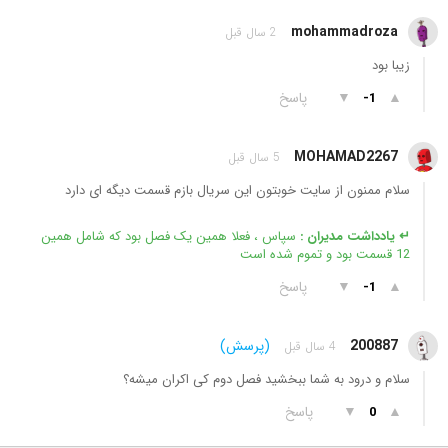
mohammadroza
2 سال قبل
زیبا بود
▲
▼
پاسخ
-1
MOHAMAD2267
5 سال قبل
سلام ممنون از سایت خوبتون این سریال بازم قسمت دیگه ای دارد
↵ یادداشت مدیران :
سپاس ، فعلا همین یک فصل بود که شامل همین
12 قسمت بود و تموم شده است
▲
▼
پاسخ
-1
200887
(پرسش)
4 سال قبل
سلام و درود به شما ببخشید فصل دوم کی اکران میشه؟
▲
▼
پاسخ
0