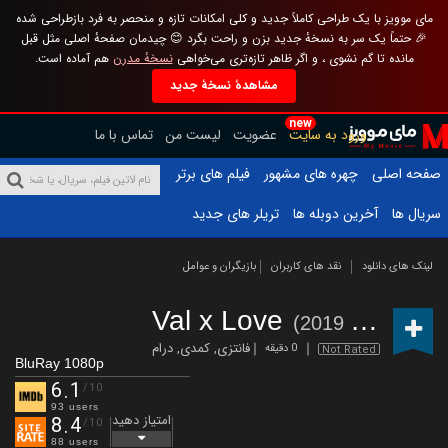
مای موویز با یک طراحی کاملاً جدید و کلی امکانات تازه و منحصر به فرد بازطراحی شده
🎉 حتماً یک سر به نسخهٔ جدید بزن و راحت بگرد 😊 چیدمان صفحهٔ اصلی مثل قبل
مانده تا گم نشوی ، و اگر ظاهر تازه‌تری می‌خواهی
نسخهٔ مدرن
هم آماده است.
مشاهدهٔ نسخهٔ جدید
new
ورود به سایت
عضویت
لیست من
تماس با ما
صفحه اصلی
چهره های مشهور
فیلم های برتر
سریال ها
آخرین دوبله ها
تریلر های جدید
لینک های دانلود
نقد های کاربران
بازیگران و عوامل
Val x Love
(2019 – )
فانتزی
,
کمدی
,
درام
0 دقیقه
Not Rated
BluRay 1080p
6.1
/10
93 users
امتیاز دهید
8.4
/10
88 users