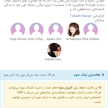
خوندن راضیه و لذت میبره، ولی وقتی یک خدا به نام «اودین» اونو مسئول نجات
دنیا به همراه 9 «والکیری» که از صمیمیت انرژی میگرن میکنه، اون باید با زندگی
گذشته‌اش خداحافظی کند و ....
کارگردانی:
Takashi Naoya
ستارگان:
Yuya Hirose
Yumi Uchiyama
Ayaka Shimizu
Ai Kakuma
Rina Hidaka
Kaede Hondo
📡 فعالسازی لینک سوم
، هر 24 ساعت یک سریال برای یک کاربر ویژه
🔒 این قابلیت فقط برای
کاربران ویژه
فعال است. با خرید اشتراک ویژه می‌توانید
هر 24 ساعت یک‌بار درخواست همگام‌سازی لینک‌های این سریال با CDN
اختصاصی ایران را ثبت کنید و دقایقی بعد به لینک سوم آن دسترسی خواهید
داشت