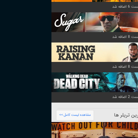
ن تریلر ها
مشاهده لیست کامل >>