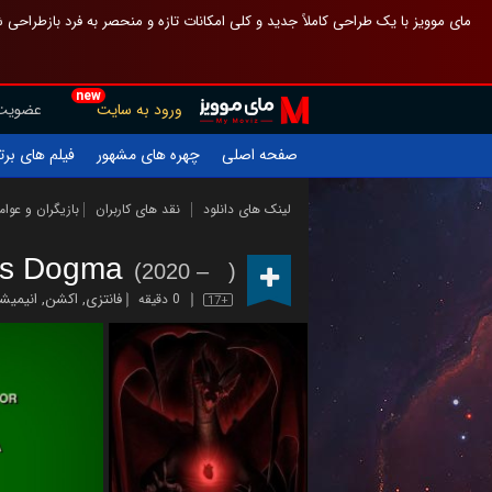
 چیدمان صفحهٔ اصلی مثل قبل مانده تا گم نشوی ، و اگر ظاهر تازه‌تری می‌خواهی
new
عضویت
ورود به سایت
یلم های برتر
چهره های مشهور
صفحه اصلی
ازیگران و عوامل
نقد های کاربران
لینک های دانلود
's Dogma
(2020 – )
نیمیشن
,
اکشن
,
فانتزی
0 دقیقه
17+