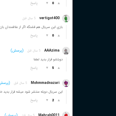
▲
▼
پاسخ
0
vertigot400
5 سال قبل
بازی این سریال هم قشنگه اگر از علاقمندان ب
▲
▼
پاسخ
0
AAAzima
(پرسش)
5 سال قبل
دوبلشو قرار بدید لطفا
▲
▼
پاسخ
5
Mohmmadnazari
(پرسش
5 سال قبل
این سریال دوبله منتشر شود میشه قرار بدید خ
▲
▼
پاسخ
2
Mehrab0011
(پرسش)
5 سال قبل