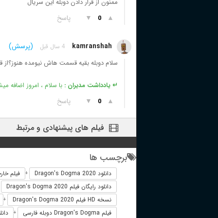
ممنون از قرار دادن دوبله این سریال
▲
▼
پاسخ
0
kamranshah
(پرسش)
4 سال قبل
سلام دوبله بقیه قسمت هاش نیومده هنوز؟از قسمت 3 فصل 1 ب
↵ یادداشت مدیران :
با سلام ، امروز اضافه می
▲
▼
پاسخ
0
فیلم های پیشنهادی و مرتبط
برچسب ها
دانلود Dragon's Dogma 2020
فیلم خارجی Dogma 2020
+
دانلود رایگان فیلم Dragon's Dogma 2020
+
نسخه HD فیلم Dragon's Dogma 2020
+
فیلم Dragon's Dogma دوبله فارسی
دانلود ف
+