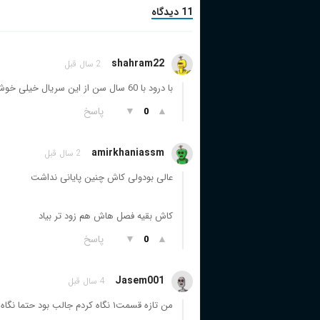
11 دیدگاه
shahram22
2 سال قبل
با درود با 60 سال سن از این سریال خیلی خوشم امد جالب بود ارزش دیدن را داشت امتیاز من 7
▲
▼
پاسخ
0
amirkhaniassm
2 سال قبل
عالی بودولی کاش چنین پایانی نداشت
کاش بقیه فصل هاش هم زود تر بیاد
▲
▼
پاسخ
0
Jasem001
4 سال قبل
من تازه قسمت۱ نگاه کردم جالب بود حتما نگاه کنید