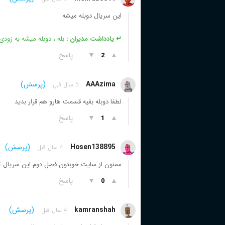
این سریال دوبله میشه
↵ یادداشت مدیران :
بله ، دوبله میشه به زودی
▲
▼
پاسخ
2
AAAzima
(پرسش)
5 سال قبل
لطفا دوبله بقیه قسمت هارو هم قرار بدید
▲
▼
پاسخ
1
Hosen138895
(پرسش)
4 سال قبل
ممنون از سایت خوبتون فصل دوم این سریال ک
▲
▼
پاسخ
0
kamranshah
(پرسش)
4 سال قبل