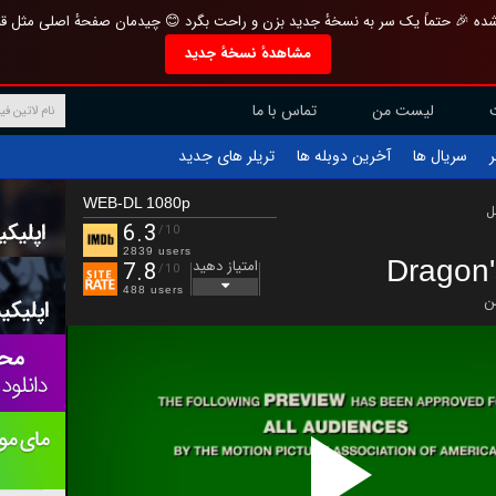
تازه و منحصر به فرد بازطراحی شده 🎉 حتماً یک سر به نسخهٔ جدید بزن و راحت بگرد 
مشاهدهٔ نسخهٔ جدید
تماس با ما
لیست من
تریلر های جدید
آخرین دوبله ها
سریال ها
ف
WEB-DL 1080p
ب
6.3
/10
2839 users
Dragon
امتیاز دهید
7.8
/10
488 users
ا