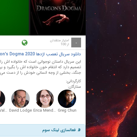
ay
deo
امتیاز منتقدان
-
از 100
دانلود سریال تعصب اژدها Dragon's Dogma 2020 با دوبله فارسی
این سریال داستان نوجوانی است که خانواده اش ر
تصمیم دارد که انتقام خون خانواده اش را بگیرد و بر
جنگد، بخشی از وجه انسانی خودش را از دست می د
کارگردانی:
ستارگان:
Cristina Valenzuela
David Lodge
Erica Mendez
Greg Chun
📡 فعالسازی لینک سوم