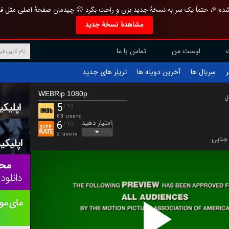
تازه و منحصر به فرد بازطراحی شده 🎉 حتماً یک سر به نسخهٔ جدید بزن و راحت بگرد 
مشاهدهٔ نسخهٔ جدید
تماس با ما
لیست من
تریلر های جدید
آخرین دوبله ها
سریال ها
ف
WEBRip 1080p
ب
5
/10
63 users
امتیاز دهید
6
/10
2 users
جنایی