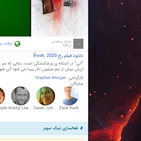
ay
deo
امتیاز منتقدان
ایالات م
-
از 100
دانلود فیلم رخ Rook. 2020
"آنی" در آستانه ی ورشکستگی است، زمانی که سر و 
ارزش بیش از نیم میلیون دلار پیدا می شود آنی قبو
کارگردانی:
Stephen Morgan
ستارگان:
mple
Bobby Lee Black
Sarah Johanna Jewell
Zack Rush
📡 فعالسازی لینک سوم