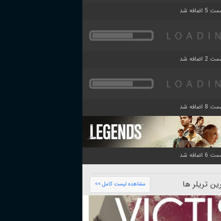
ن تریلر ها
مشاهده لیست کامل >>