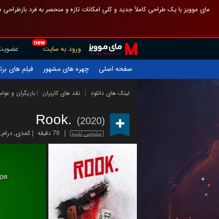
 چیدمان صفحهٔ اصلی مثل قبل مانده تا گم نشوی ، و اگر ظاهر تازه‌تری می‌خواهی
new
عضویت
ورود به سایت
یلم های برتر
چهره های مشهور
صفحه اصلی
ازیگران و عوامل
نقد های کاربران
لینک های دانلود
Rook.
(2020)
,
درام
,
کمدی
70 دقیقه
مشخص نشده