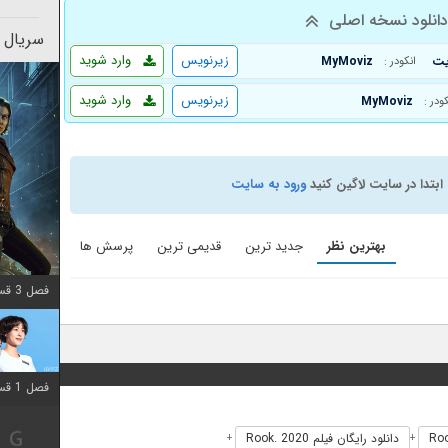
انلود نسخه اصلی
سریال 
زیرنویس
وارد شوید
MyMoviz
انکودر :
زیرنویس
وارد شوید
MyMoviz
کودر :
ابتدا در سایت لاگین کنید
ورود به سایت
بهترین نظر
جدید ترین
قدیمی ترین
پرسش ها
فصل 3 قسمت 2 اضافه شد
فصل 1 قسمت 12 اضافه شد
دانلود رایگان فیلم Rook. 2020
+
+