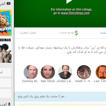
Pl
آخری
Vi
تحده
-
-
بودجه ساخت:
فروش (جهانی):
کله ی "بن" برادر بزهکارش با یک پیشنهاد بسیار سودآور، سرقت طلا با
ل می کند تا به او کمک کند ولی …
لی
Zachary Andrews
Ben Hilzer
Jordan Leigh
Heath C. Heine
Lew Te
، هر 2 ساعت یک فیلم برای یک کاربر ویژه
آخرین