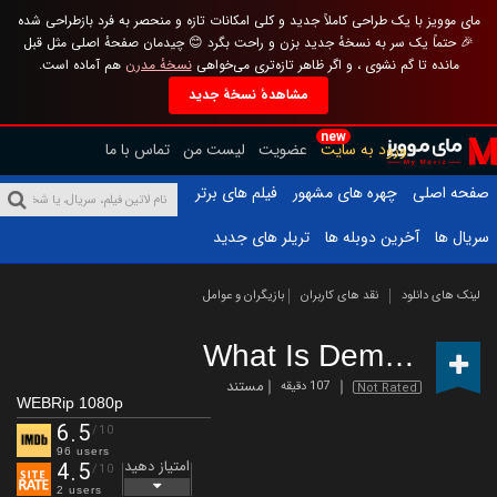
مای موویز با یک طراحی کاملاً جدید و کلی امکانات تازه و منحصر به فرد بازطراحی شده
🎉 حتماً یک سر به نسخهٔ جدید بزن و راحت بگرد 😊 چیدمان صفحهٔ اصلی مثل قبل
مانده تا گم نشوی ، و اگر ظاهر تازه‌تری می‌خواهی
نسخهٔ مدرن
هم آماده است.
مشاهدهٔ نسخهٔ جدید
new
ورود به سایت
عضویت
لیست من
تماس با ما
صفحه اصلی
چهره های مشهور
فیلم های برتر
سریال ها
آخرین دوبله ها
تریلر های جدید
لینک های دانلود
نقد های کاربران
بازیگران و عوامل
What Is Democracy?
مستند
107 دقیقه
Not Rated
WEBRip 1080p
6.5
/10
96 users
امتیاز دهید
4.5
/10
2 users