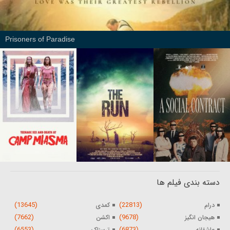
Prisoners of Paradise
دسته بندی فیلم ها
(13645)
(22813)
درام
کمدی
(7662)
(9678)
هیجان انگیز
اکشن
(6553)
(6873)
عاشقانه
ترسناک