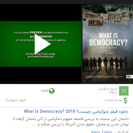
Play
Video
امتیاز منتقدان
کانادا
71
از 100
-
-
بودجه ساخت:
فروش (جهانی):
دانلود فیلم دموکراسی چیست؟ What Is Democracy? 2018
داستان این مستند به بررسی فلسفه مفهوم دمکراسی از آتن باستان گرفته تا
یونان مدرن و جنبش حقوق مدنی آمریکا را بررسی میکند و ....
کارگردانی:
Astra Taylor