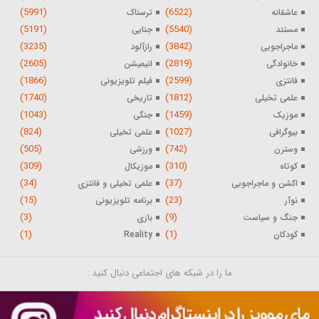
(5991)
(6522)
عاشقانه
ترسناک
(5191)
(5540)
مستند
جنایی
(3235)
(3842)
ماجراجویی
رازآلود
(2605)
(2819)
خانوادگی
انیمیشن
(1866)
(2599)
فانتزی
فیلم تلویزیونی
(1740)
(1812)
علمی تخیلی
تاریخی
(1043)
(1459)
موزیک
جنگی
(824)
(1027)
بیوگرافی
علمی تخیلی
(505)
(742)
وسترن
ورزشی
(309)
(310)
کوتاه
موزیکال
(34)
(37)
اکشن و ماجراجویی
علمی تخیلی و فانتزی
(15)
(23)
نوآر
برنامه تلویزیونی
(3)
(9)
جنگ و سیاست
بازی
(1)
(1)
کودکان
Reality
ما را در شبکه های اجتماعی دنبال کنید :