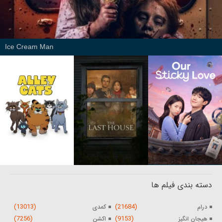
Ice Cream Man
دسته بندی فیلم ها
(13013)
(21684)
درام
کمدی
(7256)
(9153)
هیجان انگیز
اکشن