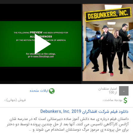
Play
Video
امتیاز منتقدان
ایالات متحده
-
از 100
-
-
بودجه ساخت:
فروش (جهانی):
دانلود فیلم شرکت افشاگران Debunkers, Inc. 2019
داستان فیلم درباره ی سه دانش آموز ساده دبیرستانی است که در مدرسه شان
آژانس کارآگاهی تاسیس می کنند، آنها بعد از حل چندین پرونده توسط دو دختر
برای حل پرونده ی مرموز مرگ دوستشان استخدام می شوند و …