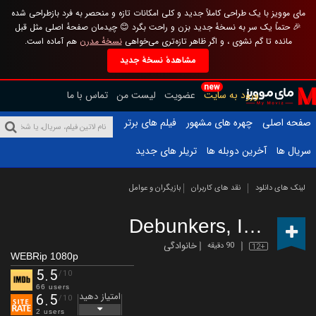
مای موویز با یک طراحی کاملاً جدید و کلی امکانات تازه و منحصر به فرد بازطراحی شده
🎉 حتماً یک سر به نسخهٔ جدید بزن و راحت بگرد 😊 چیدمان صفحهٔ اصلی مثل قبل
مانده تا گم نشوی ، و اگر ظاهر تازه‌تری می‌خواهی
نسخهٔ مدرن
هم آماده است.
مشاهدهٔ نسخهٔ جدید
new
ورود به سایت
عضویت
لیست من
تماس با ما
صفحه اصلی
چهره های مشهور
فیلم های برتر
سریال ها
آخرین دوبله ها
تریلر های جدید
لینک های دانلود
نقد های کاربران
بازیگران و عوامل
Debunkers, Inc.
(2019
خانوادگی
90 دقیقه
12+
WEBRip 1080p
5.5
/10
66 users
امتیاز دهید
6.5
/10
2 users