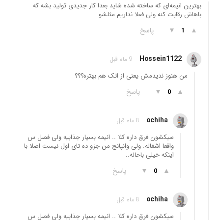
بهترین انیمه‌ای که ساخته شده شاید بعدا کار جدیدی تولید بشه که
باهاش رقابت کنه ولی فعلا نداریم مثلشو
▲
▼
پاسخ
1
Hossein1122
9 ماه قبل
من هنوز ندیدمش یعنی از اتک هم بهتره؟؟؟
▲
▼
پاسخ
0
ochiha
8 ماه قبل
سبکشون فرق داره کلا .. انیمه بسیار جذابیه ولی فصل س
واقعا اشغاله. ولی وانپانج من جزو ده تای اول نیست اصلا با
اینکه خیلی باحاله..
▲
▼
پاسخ
0
ochiha
8 ماه قبل
سبکشون فرق داره کلا .. انیمه بسیار جذابیه ولی فصل س