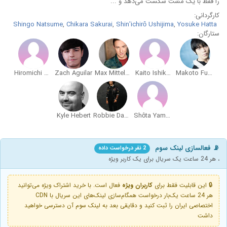
را فقط با یک مشت شکست می‌دهد و ...
کارگردانی:
Shingo Natsume
,
Chikara Sakurai
,
Shin'ichirô Ushijima
,
Yosuke Hatta
ستارگان:
Hiromichi Tezuka
Zach Aguilar
Max Mittelman
Kaito Ishikawa
Makoto Furukawa
Kyle Hebert
Robbie Daymond
Shôta Yamamoto
📡 فعالسازی لینک سوم
2 نفر درخواست داده
، هر 24 ساعت یک سریال برای یک کاربر ویژه
🔒 این قابلیت فقط برای
کاربران ویژه
فعال است. با خرید اشتراک ویژه می‌توانید
هر 24 ساعت یک‌بار درخواست همگام‌سازی لینک‌های این سریال با CDN
اختصاصی ایران را ثبت کنید و دقایقی بعد به لینک سوم آن دسترسی خواهید
داشت