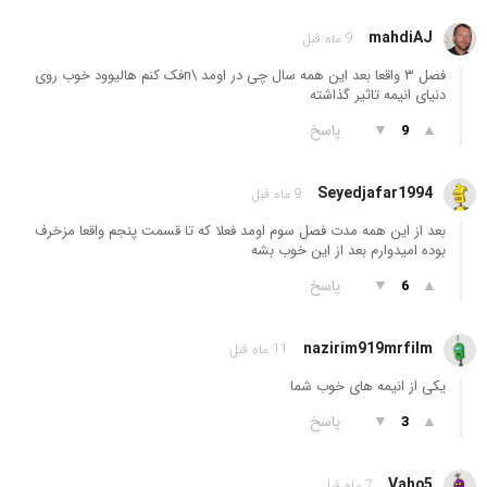
mahdiAJ
9 ماه قبل
فصل ۳ واقعا بعد این همه سال چی در اومد \nفک کنم هالیوود خوب روی
دنیای انیمه تاثیر گذاشته
▲
▼
پاسخ
9
Seyedjafar1994
9 ماه قبل
بعد از این همه مدت فصل سوم اومد فعلا که تا قسمت پنجم واقعا مزخرف
بوده امیدوارم بعد از این خوب بشه
▲
▼
پاسخ
6
nazirim919mrfilm
11 ماه قبل
یکی از انیمه های خوب شما
▲
▼
پاسخ
3
Vaho5
7 ماه قبل