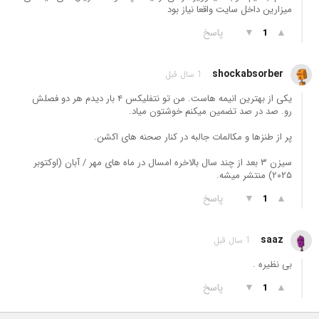
میزارین داخل سایت واقعا نیاز بود
▲
▼
پاسخ
1
shockabsorber
1 سال قبل
یکی از بهترین انیمه هاست. من تو نتفلیکس ۴ بار دیدم هر دو فصلش
رو. صد در صد تضمین میکنم خوشتون میاد.
پر از طنزها و مکالمات جالبه در کنار صحنه های اکشن.
سیزن ۳ بعد از چند سال بالاخره امسال در ماه های مهر / آبان (اوکتوبر
۲۰۲۵) منتشر میشه.
▲
▼
پاسخ
1
saaz
1 سال قبل
بی نظیره .
▲
▼
پاسخ
1