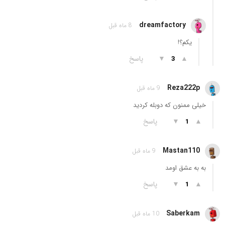
dreamfactory
8 ماه قبل
یکم؟!
▲
▼
پاسخ
3
Reza222p
9 ماه قبل
خیلی ممنون که دوبله کردید
▲
▼
پاسخ
1
Mastan110
9 ماه قبل
به به عشق اومد
▲
▼
پاسخ
1
Saberkam
10 ماه قبل