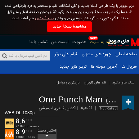
مای موویز با یک طراحی کاملاً جدید و کلی امکانات تازه و منحصر به فرد بازطراحی شده
🎉 حتماً یک سر به نسخهٔ جدید بزن و راحت بگرد 😊 چیدمان صفحهٔ اصلی مثل قبل
مانده تا گم نشوی ، و اگر ظاهر تازه‌تری می‌خواهی
نسخهٔ مدرن
هم آماده است.
مشاهدهٔ نسخهٔ جدید
new
ورود به سایت
عضویت
لیست من
تماس با ما
صفحه اصلی
چهره های مشهور
فیلم های برتر
سریال ها
آخرین دوبله ها
تریلر های جدید
لینک های دانلود
نقد های کاربران
بازیگران و عوامل
One Punch Man
(2015 – )
اکشن
,
کمدی
,
انیمیشن
24 دقیقه
Not Rated
WEB-DL 1080p
8.6
/10
218658 users
امتیاز دهید
8.9
/10
1908 users