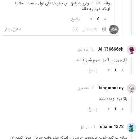
واقعا اشغاله. ولی وانپانج من جزو ده تای اول نیست اصلا با
اینکه خیلی باحاله..
▲
▼
پاسخ
0
Djj
8 ماه قبل
(-3)
Ali136666sh
10 ماه قبل
اخ جووون فصل سوم شروع شد
▲
▼
پاسخ
1
kingmonkey
10 ماه قبل
بالاخره اومدددددد
▲
▼
پاسخ
1
shahin1372
1 سال قبل
سلام ب تیم خوب مایموویز مرسی از اینکه چند وقت سریال های انیمه ای