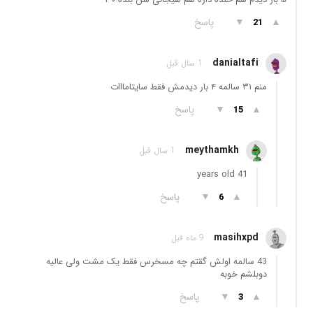
▲
▼
پاسخ
21
danialtafi
1 سال قبل
منم ۳۱ سالمه ۴ بار دیدمش فقط سایتامااات
▲
▼
پاسخ
15
meythamkh
1 سال قبل
41 years old
▲
▼
پاسخ
6
masihxpd
9 ماه قبل
43 سالمه اولش گقتم چه مسخرس فقط یک مشت ولی عالیه
دوبلشم خوبه
▲
▼
پاسخ
3