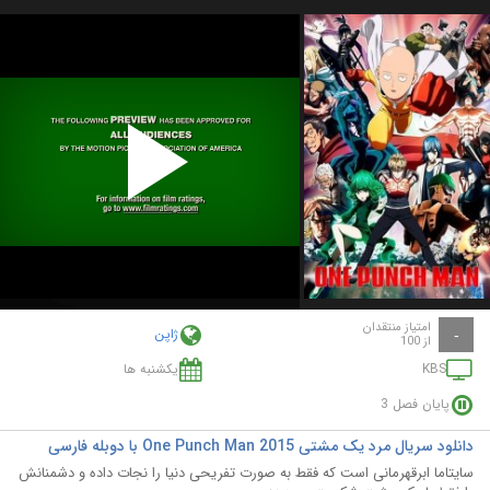
Play
Video
امتیاز منتقدان
ژاپن
-
از 100
KBS
یکشنبه ها
پایان فصل 3
دانلود سریال مرد یک مشتی One Punch Man 2015 با دوبله فارسی
سایتاما ابرقهرمانی است که فقط به صورت تفریحی دنیا را نجات داده و دشمنانش