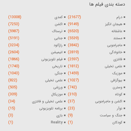
دسته بندی فیلم ها
(13008)
(21677)
درام
کمدی
(7253)
(9149)
هیجان انگیز
اکشن
(5987)
(6520)
عاشقانه
ترسناک
(5191)
(5539)
مستند
جنایی
(3234)
(3842)
ماجراجویی
رازآلود
(2604)
(2819)
خانوادگی
انیمیشن
(1866)
(2597)
فانتزی
فیلم تلویزیونی
(1740)
(1812)
علمی تخیلی
تاریخی
(1043)
(1459)
موزیک
جنگی
(822)
(1027)
بیوگرافی
علمی تخیلی
(505)
(742)
وسترن
ورزشی
(309)
(310)
کوتاه
موزیکال
(34)
(37)
اکشن و ماجراجویی
علمی تخیلی و فانتزی
(15)
(23)
نوآر
برنامه تلویزیونی
(3)
(9)
جنگ و سیاست
بازی
(1)
(1)
کودکان
Reality