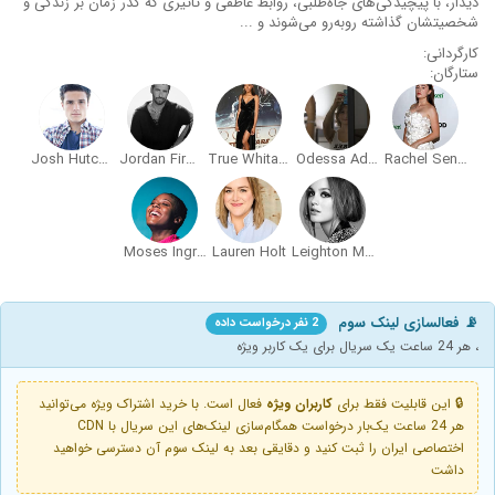
دیدار، با پیچیدگی‌های جاه‌طلبی، روابط عاطفی و تأثیری که گذر زمان بر زندگی و
شخصیتشان گذاشته روبه‌رو می‌شوند و ...
کارگردانی:
ستارگان:
Josh Hutcherson
Jordan Firstman
True Whitaker
Odessa Adlon
Rachel Sennott
Moses Ingram
Lauren Holt
Leighton Meester
📡 فعالسازی لینک سوم
2 نفر درخواست داده
، هر 24 ساعت یک سریال برای یک کاربر ویژه
🔒 این قابلیت فقط برای
کاربران ویژه
فعال است. با خرید اشتراک ویژه می‌توانید
هر 24 ساعت یک‌بار درخواست همگام‌سازی لینک‌های این سریال با CDN
اختصاصی ایران را ثبت کنید و دقایقی بعد به لینک سوم آن دسترسی خواهید
داشت