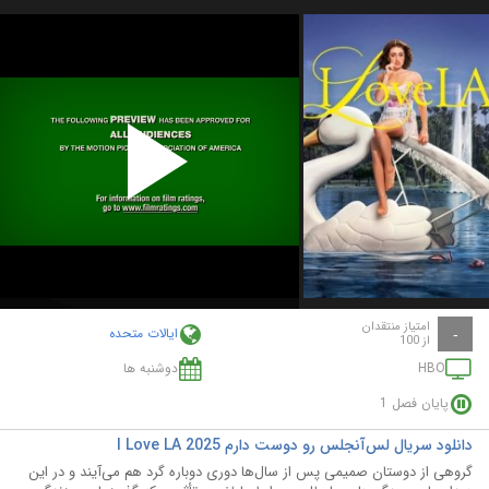
Play
Video
امتیاز منتقدان
ایالات متحده
-
از 100
HBO
دوشنبه ها
پایان فصل 1
دانلود سریال لس‌آنجلس رو دوست دارم I Love LA 2025
گروهی از دوستان صمیمی پس از سال‌ها دوری دوباره گرد هم می‌آیند و در این