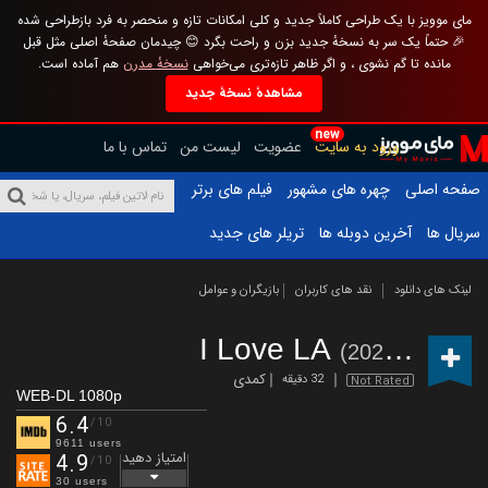
مای موویز با یک طراحی کاملاً جدید و کلی امکانات تازه و منحصر به فرد بازطراحی شده
🎉 حتماً یک سر به نسخهٔ جدید بزن و راحت بگرد 😊 چیدمان صفحهٔ اصلی مثل قبل
مانده تا گم نشوی ، و اگر ظاهر تازه‌تری می‌خواهی
نسخهٔ مدرن
هم آماده است.
مشاهدهٔ نسخهٔ جدید
new
ورود به سایت
عضویت
لیست من
تماس با ما
صفحه اصلی
چهره های مشهور
فیلم های برتر
سریال ها
آخرین دوبله ها
تریلر های جدید
لینک های دانلود
نقد های کاربران
بازیگران و عوامل
I Love LA
(2025 – )
کمدی
32 دقیقه
Not Rated
WEB-DL 1080p
6.4
/10
9611 users
امتیاز دهید
4.9
/10
30 users