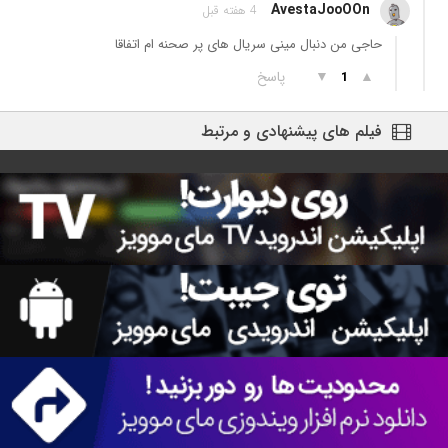
AvestaJooOOn
4 هفته قبل
حاجی من دنبال مینی سریال های پر صحنه ام اتفاقا
▲
▼
پاسخ
1
فیلم های پیشنهادی و مرتبط