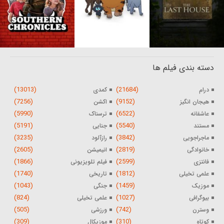
دسته بندی فیلم ها
(13013)
(21684)
درام
کمدی
(7256)
(9152)
هیجان انگیز
اکشن
(5990)
(6522)
عاشقانه
ترسناک
(5191)
(5540)
مستند
جنایی
(3235)
(3842)
ماجراجویی
رازآلود
(2605)
(2819)
خانوادگی
انیمیشن
(1866)
(2599)
فانتزی
فیلم تلویزیونی
(1740)
(1812)
علمی تخیلی
تاریخی
(1043)
(1459)
موزیک
جنگی
(824)
(1027)
بیوگرافی
علمی تخیلی
(505)
(742)
وسترن
ورزشی
(309)
(310)
کوتاه
موزیکال