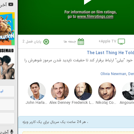
Pl
آخری
Vi
Apple TV+
جمعه ها
پایان فصل 2
ستان "هانا" که باید با دخترخوانده 16 ساله‌ خود "بیلی" ارتباط برقرار کند تا حقیقت ناپدید شدن مرموز شوهرش را
Olivia Newman
,
De
لی
John Harlan Kim
Alex Denney
Frederick Lawrence
Nikolaj Coster-Waldau
، هر 24 ساعت یک سریال برای یک کاربر ویژه
آخرین