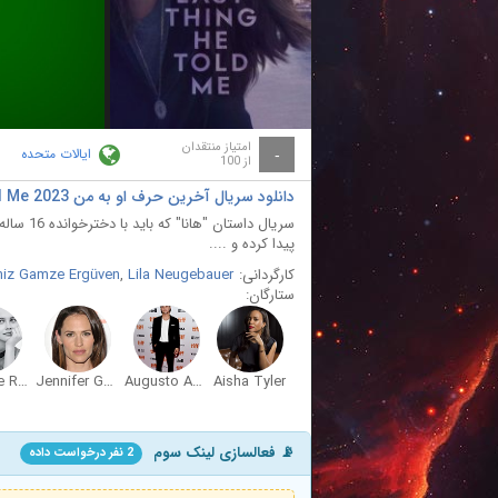
ay
deo
امتیاز منتقدان
ایالات متحده
-
از 100
دانلود سریال آخرین حرف او به من The Last Thing He Told Me 2023
سریال دا
پیدا کرده و ....
کارگردانی:
Lila Neugebauer
,
niz Gamze Ergüven
ستارگان:
Angourie Rice
Jennifer Garner
Augusto Aguilera
Aisha Tyler
📡 فعالسازی لینک سوم
2 نفر درخواست داده