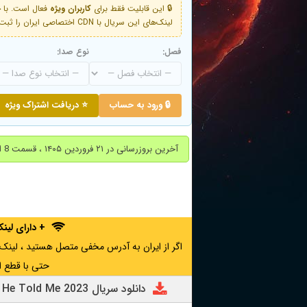
🔒 این قابلیت فقط برای
کاربران ویژه
لینک‌های این سریال با CDN اختصاصی ایران را ثبت کنید و دقایقی بعد به لینک سوم آن دسترسی خواهید داشت
فصل:
نوع صدا:
🔒 ورود به حساب
⭐ دریافت اشتراک ویژه
آخرین بروزرسانی در ۲۱ فروردین ۱۴۰۵ ، قسمت 8 از فصل دوم ( قسمت آخر ) اضافه شد.
+ دارای لی
حتی با قطع ا
دانلود سریال The Last Thing He Told Me 2023