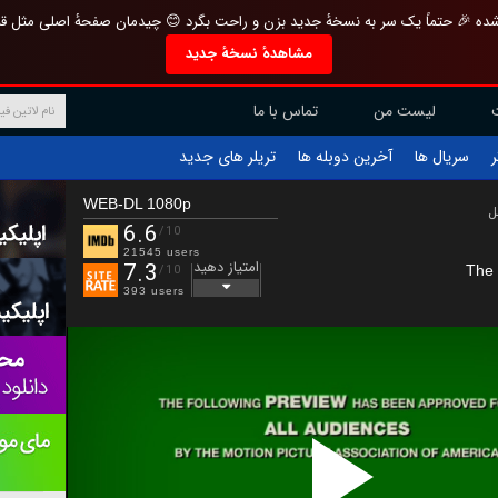
تازه و منحصر به فرد بازطراحی شده 🎉 حتماً یک سر به نسخهٔ جدید بزن و راحت بگرد 
مشاهدهٔ نسخهٔ جدید
تماس با ما
لیست من
تریلر های جدید
آخرین دوبله ها
سریال ها
ف
WEB-DL 1080p
ب
6.6
/10
21545 users
امتیاز دهید
7.3
The 
/10
393 users