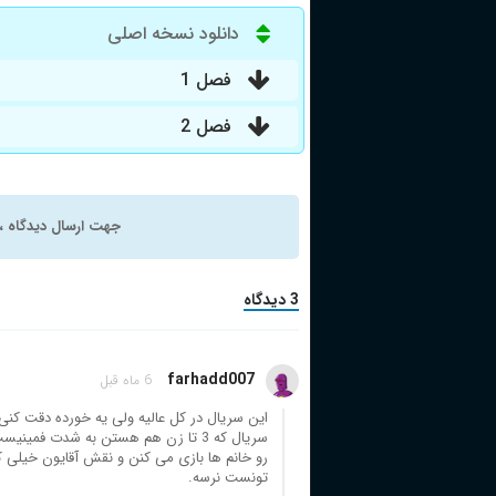
دانلود نسخه اصلی
فصل 1
فصل 2
جهت ارسال دیدگاه ، 
3 دیدگاه
farhadd007
6 ماه قبل
این سریال در کل عالیه ولی یه خورده دقت ک
سریال که 3 تا زن هم هستن به شدت 
رو خانم ها بازی می کنن و نقش آقایون خیلی 
تونست نرسه.