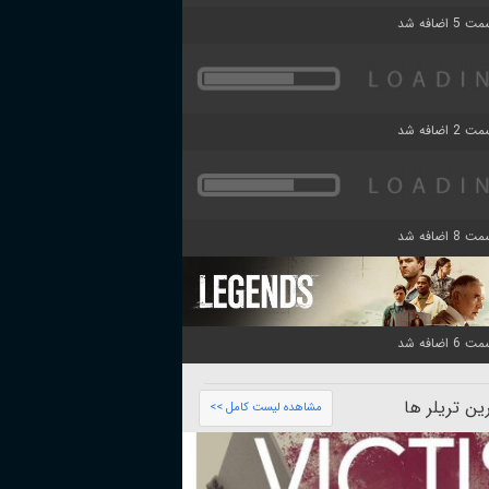
ن تریلر ها
مشاهده لیست کامل >>