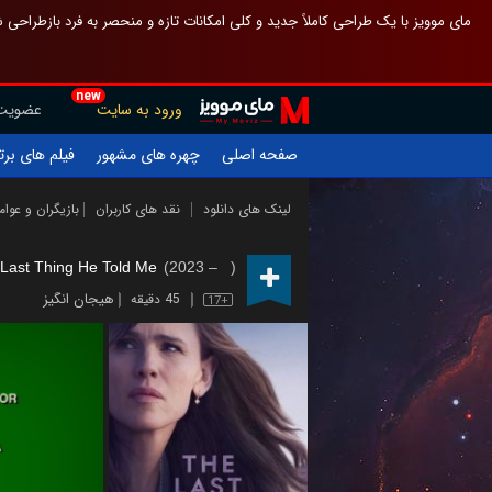
 چیدمان صفحهٔ اصلی مثل قبل مانده تا گم نشوی ، و اگر ظاهر تازه‌تری می‌خواهی
new
عضویت
ورود به سایت
یلم های برتر
چهره های مشهور
صفحه اصلی
ازیگران و عوامل
نقد های کاربران
لینک های دانلود
Last Thing He Told Me
(2023 – )
هیجان انگیز
45 دقیقه
17+