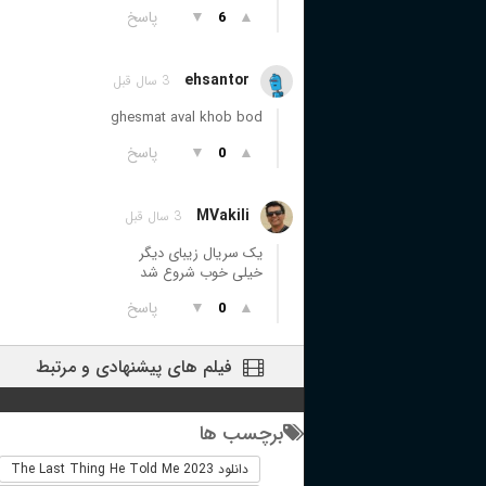
▲
▼
پاسخ
6
ehsantor
3 سال قبل
ghesmat aval khob bod
▲
▼
پاسخ
0
MVakili
3 سال قبل
یک سریال زیبای دیگر
خیلی خوب شروع شد
▲
▼
پاسخ
0
فیلم های پیشنهادی و مرتبط
برچسب ها
دانلود The Last Thing He Told Me 2023