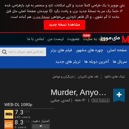
مای موویز با یک طراحی کاملاً جدید و کلی امکانات تازه و منحصر به فرد بازطراحی شده
🎉 حتماً یک سر به نسخهٔ جدید بزن و راحت بگرد 😊 چیدمان صفحهٔ اصلی مثل قبل
مانده تا گم نشوی ، و اگر ظاهر تازه‌تری می‌خواهی
نسخهٔ مدرن
هم آماده است.
مشاهدهٔ نسخهٔ جدید
new
ورود به سایت
عضویت
لیست من
تماس با ما
صفحه اصلی
چهره های مشهور
فیلم های برتر
سریال ها
آخرین دوبله ها
تریلر های جدید
لینک های دانلود
نقد های کاربران
بازیگران و عوامل
Murder, Anyone?
(202
کمدی
,
جنایی
81 دقیقه
Not Rated
WEB-DL 1080p
7.3
/10
245 users
امتیاز دهید
8.3
/10
9 users