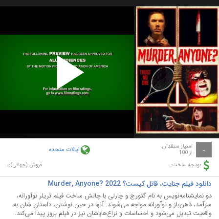
Play
Video
امتیاز منتقدان
ایالات متحده
-
از 100
-
-
بودجه ساخت:
فروش (جهانی):
دانلود فیلم جنایت، قاتل کیست؟ Murder, Anyone? 2022
دو نمایشنامه‌نویس به نام گئورج و چارلی با چالش ساخت فیلم تریلر نوآورانه،
سرآمد، ذهن‌باز و نوآورانه مواجه می‌شوند. آنها در حین نوشتن، داستان شان به
واقعیت تبدیل می‌شود و احساسات و نزاع‌هایشان نیز در فیلم بروز پیدا می‌کند.