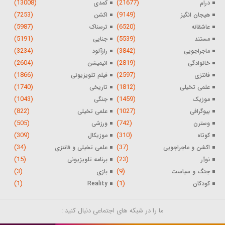
(13008)
(21677)
درام
کمدی
(7253)
(9149)
هیجان انگیز
اکشن
(5987)
(6520)
عاشقانه
ترسناک
(5191)
(5539)
مستند
جنایی
(3234)
(3842)
ماجراجویی
رازآلود
(2604)
(2819)
خانوادگی
انیمیشن
(1866)
(2597)
فانتزی
فیلم تلویزیونی
(1740)
(1812)
علمی تخیلی
تاریخی
(1043)
(1459)
موزیک
جنگی
(822)
(1027)
بیوگرافی
علمی تخیلی
(505)
(742)
وسترن
ورزشی
(309)
(310)
کوتاه
موزیکال
(34)
(37)
اکشن و ماجراجویی
علمی تخیلی و فانتزی
(15)
(23)
نوآر
برنامه تلویزیونی
(3)
(9)
جنگ و سیاست
بازی
(1)
(1)
کودکان
Reality
ما را در شبکه های اجتماعی دنبال کنید :