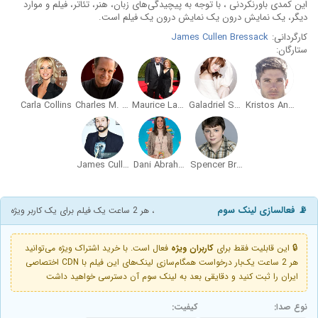
این کمدی باورنکردنی ، با توجه به پیچیدگی‌های زبان، هنر، تئاتر، فیلم و موارد
دیگر، یک نمایش درون یک نمایش درون یک فیلم است.
کارگردانی:
James Cullen Bressack
ستارگان:
Carla Collins
Charles M. Howell IV
Maurice LaMarche
Galadriel Stineman
Kristos Andrews
James Cullen Bressack
Dani Abraham
Spencer Breslin
📡 فعالسازی لینک سوم
، هر 2 ساعت یک فیلم برای یک کاربر ویژه
🔒 این قابلیت فقط برای
کاربران ویژه
فعال است. با خرید اشتراک ویژه می‌توانید
هر 2 ساعت یک‌بار درخواست همگام‌سازی لینک‌های این فیلم با CDN اختصاصی
ایران را ثبت کنید و دقایقی بعد به لینک سوم آن دسترسی خواهید داشت
نوع صدا:
کیفیت: