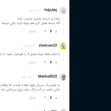
Hdjcbhj
7 ماه قبل
سلام و خسته نباشید خدمت شما
اگه میشه فصل ۴رو هم دوبله کنید عالی میشه
▲
▼
پاسخ
3
shahram22
8 ماه قبل
با سلام لطفا دوبله فصل 4 را هم قرار دهید با تشکر سریال جالبی است امتیاز من 9
▲
▼
پاسخ
3
Melika8022
1 سال قبل
به نظرم یک سریال فوق العاده هست که واقعا پا
باشن شاید در آدم تنگ بشه برای سریالش اما 
▲
▼
پاسخ
2