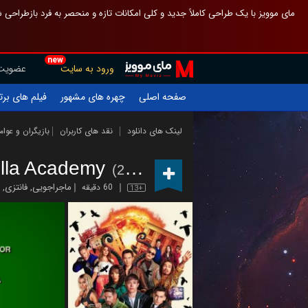
 چیدمان صفحهٔ اصلی مثل قبل مانده تا گم نشوی ، و اگر ظاهر تازه‌تری می‌خواهی
new
عضویت
ورود به سایت
یلم های برتر
چهره های مشهور
صفحه اصلی
ازیگران و عوامل
نقد های کاربران
لینک های دانلود
lla Academy
(2019 – )
,
فانتزی
,
ماجراجویی
60 دقیقه
13+