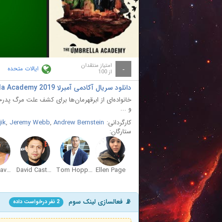
ay
deo
امتیاز منتقدان
ایالات متحده
-
از 100
دانلود سریال آکادمی آمبرلا The Umbrella Academy 2019 با دوبله فارسی
خانواده‌ای از ابرقهرمان‌ها برای کشف علت مرگ پدرخو
و ...
کارگردانی:
Andrew Bernstein
,
Jeremy Webb
,
ik
ستارگان:
Emmy Raver-Lampman
David Castañeda
Tom Hopper
Ellen Page
📡 فعالسازی لینک سوم
2 نفر درخواست داده