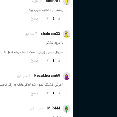
Amir781
3 سال قبل
بیشتر از انتظارم خوب بود
▲
▼
پاسخ
2
shahram22
7 ماه قبل
با درود تشکز
سریال بسیار زیبایی است لطفا دوبله فصل 4 را هم قرار دهید تشکر
▲
▼
پاسخ
1
Rezakhoram69
1 سال قبل
آخرش قشنگ تموم شد\nاگر علاقه به ژانر تخیلی دارید ببینید
▲
▼
پاسخ
1
MIR444
2 سال قبل