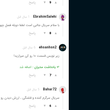
▲
▼
پاسخ
9
EbrahimSalehi
1 سال قبل
با سلام سریال جالبی است لطفا دوبله فصل چهارم
▲
▼
پاسخ
8
ehsanhsn2
6 سال قبل
زیر نویس قسمت ۱۰ رو کی میزارید!
↵ یادداشت مدیران :
اضافه شد
▲
▼
پاسخ
7
Bahar72
5 سال قبل
سریال سرگرم کننده و قشنگی ، ارزش دیدن رو 
▲
▼
پاسخ
6