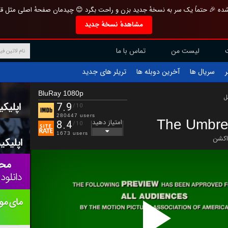
تازه و منحصر به فرد بازطراحی شده 🎉 حتماً یک سر به نسخهٔ جدید بزن و راحت بگرد 
مشاهدهٔ نسخهٔ جدید
تماس با ما
لیست من
تریلر های جدید
آخرین دوبله ها
سریال ها
ف
BluRay 1080p
ب
7.9
/10
280447 users
The Umbre
امتیاز دهید
8.4
/10
1673 users
اکشن