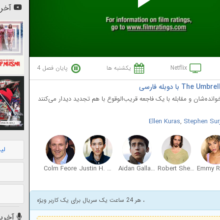
Pl
آخری
Vi
Netflix
یکشنبه ها
پایان فصل 4
انده‌شان و مقابله با یک فاجعه قریب‌الوقوع با هم تجدید دیدار می‌کنند
Ellen Kuras
,
Stephen Surj
لی
Colm Feore
Justin H. Min
Aidan Gallagher
Robert Sheehan
، هر 24 ساعت یک سریال برای یک کاربر ویژه
آخرین