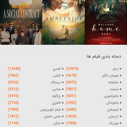
دسته بندی فیلم ها
(13646)
(22814)
درام
کمدی
(7662)
(9678)
هیجان انگیز
اکشن
(6553)
(6873)
عاشقانه
ترسناک
(5512)
(5821)
مستند
جنایی
(3416)
(4051)
ماجراجویی
رازآلود
(2736)
(2953)
خانوادگی
فانتزی
(1994)
(2680)
انیمیشن
فیلم تلویزیونی
(1812)
(1826)
تاریخی
علمی تخیلی
(1136)
(1568)
موزیک
جنگی