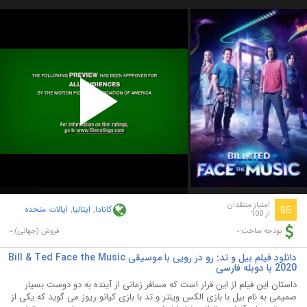
Play
Video
امتیاز منتقدان
کانادا
,
ایتالیا
,
ایالات متحده
65
از 100
-
-
بودجه ساخت:
فروش (جهانی):
دانلود فیلم بیل و تد: رو در رویی با موسیقی Bill & Ted Face the Music
2020 با دوبله فارسی
داستان این فیلم از این قرار است که مسافر زمانی از آینده به دو دوست بسیار
صمیمی به نام بیل با بازی الکس وینتر و تد با بازی کیانو ریوز می گوید که یکی از