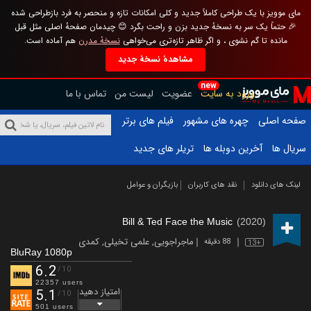
مای موویز با یک طراحی کاملاً جدید و کلی امکانات تازه و منحصر به فرد بازطراحی شده
🎉 حتماً یک سر به نسخهٔ جدید بزن و راحت بگرد 😊 چیدمان صفحهٔ اصلی مثل قبل
مانده تا گم نشوی ، و اگر ظاهر تازه‌تری می‌خواهی
نسخهٔ مدرن
هم آماده است.
مشاهدهٔ نسخهٔ جدید
new
ورود به سایت
عضویت
لیست من
تماس با ما
صفحه اصلی
چهره های مشهور
فیلم های برتر
سریال ها
آخرین دوبله ها
تریلر های جدید
لینک های دانلود
نقد های کاربران
بازیگران و عوامل
Bill & Ted Face the Music
(2020)
ماجراجویی
,
علمی تخیلی
,
کمدی
88 دقیقه
13+
BluRay 1080p
6.2
/10
22357 users
امتیاز دهید
5.1
/10
501 users