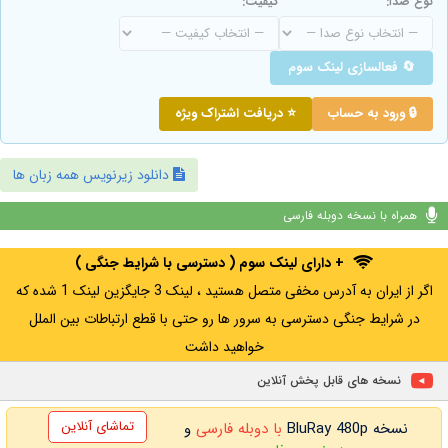
نوع صدا:
کیفیت:
🔄 فعالسازی لینک سوم
🔒 ورود به حساب
⭐ دریافت اشتراک ویژه
دانلود زیرنویس همه زبان ها
همراه با نسخه دوبله فارسی
+ دارای لینک سوم ( دسترسی با شرایط جنگی )
اگر از ایران به آدرس مخفی متصل هستید ، لینک 3 جایگزین لینک 1 شده که
در شرایط جنگی دسترسی به سرور ها رو حتی با قطع ارتباطات بین الملل
خواهید داشت
نسخه های قابل پخش آنلاین
تماشای آنلاین
نسخه BluRay 480p
با دوبله فارسی
و