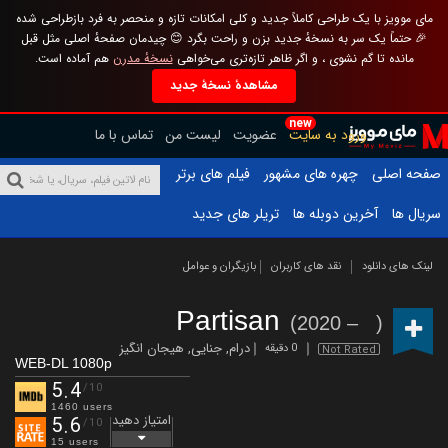
مای موویز با یک طراحی کاملاً جدید و کلی امکانات تازه و منحصر به فرد بازطراحی شده
🎉 حتماً یک سر به نسخهٔ جدید بزن و راحت بگرد 😊 چیدمان صفحهٔ اصلی مثل قبل
مانده تا گم نشوی ، و اگر ظاهر تازه‌تری می‌خواهی
نسخهٔ مدرن
هم آماده است.
مشاهدهٔ نسخهٔ جدید
new
ورود به سایت
عضویت
لیست من
تماس با ما
صفحه اصلی
چهره های مشهور
فیلم های برتر
سریال ها
آخرین دوبله ها
تریلر های جدید
لینک های دانلود
نقد های کاربران
بازیگران و عوامل
Partisan
(2020 – )
درام
,
جنایی
,
هیجان انگیز
0 دقیقه
Not Rated
WEB-DL 1080p
5.4
/10
1460 users
امتیاز دهید
5.6
/10
15 users