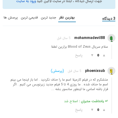
جهت ارسال دیدگاه ، ابتدا در سایت لاگین کنید
ورود به سایت
بهترین نظر
جدید ترین
قدیمی ترین
پرسش ها
3 دیدگاه
mohammadevil88
5 سال قبل
سلام سریال Blood of Zeus بزارین لطفا
▲
▼
پاسخ
0
phoenixsub
(پرسش)
5 سال قبل
متشکرم که در فیلم کارمیلا اسم ما را حذف نکردید . اما باز اینجا می بینم
اسم ما حذف شده . ما روزی 4 تا 5 فیلم جدید زیرنویس می کنیم . اگر
قرار باشه اسامی ما اینطور سانسور بشه ...
↵ یادداشت مدیران :
اصلاح شد
▲
▼
پاسخ
0