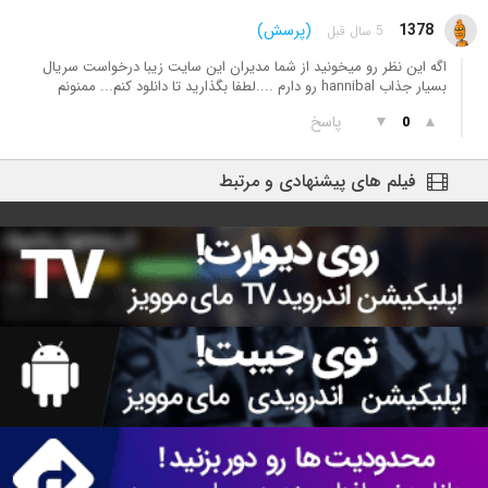
1378
(پرسش)
5 سال قبل
اگه این نظر رو میخونید از شما مدیران این سایت زیبا درخواست سریال
بسیار جذاب hannibal رو دارم ....لطفا بگذارید تا دانلود کنم... ممنونم
▲
▼
پاسخ
0
فیلم های پیشنهادی و مرتبط