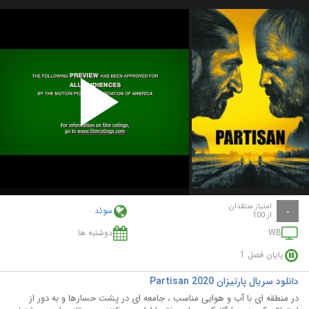
Play
Video
امتیاز منتقدان
سوئد
-
از 100
WB
دوشنبه ها
پایان فصل 1
دانلود سریال پارتيزان Partisan 2020
در منطقه ای با آب و هوایی مناسب ، جامعه ای در پشت حسارها و به دور از