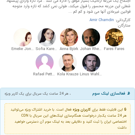
اجتماع یک مزرعه ارگانیک بسیار موفق را اداره می کنند . مرد تازه واردی پیشنهاد
شغلی این مزرعه محسور را قبول میکند، طولی نمی کشد که تازه وارد متوجه
قوانین غیرعادی آنها می شود و کم کم ...
کارگردانی:
Amir Chamdin
ستارگان:
Emelie Jonsson
Sofia Karemyr
Anna Björk
Johan Rheborg
Fares Fares
Rafael Pettersson
Kola Krauze
Linus Wahlgren
📡 فعالسازی لینک سوم
، هر 24 ساعت یک سریال برای یک کاربر ویژه
🔒 این قابلیت فقط برای
کاربران ویژه
فعال است. با خرید اشتراک ویژه می‌توانید
هر 24 ساعت یک‌بار درخواست همگام‌سازی لینک‌های این سریال با CDN
اختصاصی ایران را ثبت کنید و دقایقی بعد به لینک سوم آن دسترسی خواهید
داشت