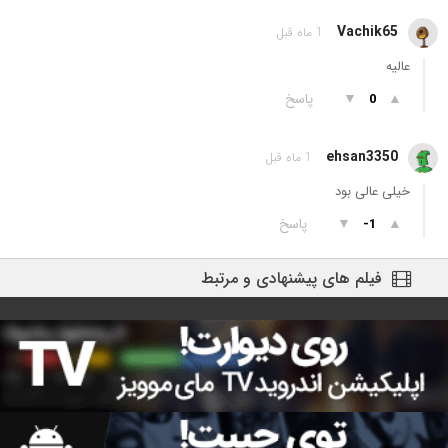
Vachik65
1 ماه قبل
عالیه
▲
▼
پاسخ
0
ehsan3350
1 ماه قبل
خیلی عالی بود
▲
▼
پاسخ
-1
فیلم های پیشنهادی و مرتبط