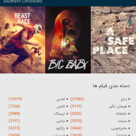
Southern Chronicles
دسته بندی فیلم ها
(13010)
(21683)
درام
کمدی
(7256)
(9151)
هیجان انگیز
اکشن
(5989)
(6522)
عاشقانه
ترسناک
(5191)
(5539)
مستند
جنایی
(3235)
(3842)
ماجراجویی
رازآلود
(2604)
(2819)
خانوادگی
انیمیشن