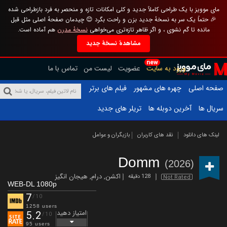
مای موویز با یک طراحی کاملاً جدید و کلی امکانات تازه و منحصر به فرد بازطراحی شده
🎉 حتماً یک سر به نسخهٔ جدید بزن و راحت بگرد 😊 چیدمان صفحهٔ اصلی مثل قبل
مانده تا گم نشوی ، و اگر ظاهر تازه‌تری می‌خواهی
نسخهٔ مدرن
هم آماده است.
مشاهدهٔ نسخهٔ جدید
new
ورود به سایت
عضویت
لیست من
تماس با ما
صفحه اصلی
چهره های مشهور
فیلم های برتر
سریال ها
آخرین دوبله ها
تریلر های جدید
لینک های دانلود
نقد های کاربران
بازیگران و عوامل
Domm
(2026)
اکشن
,
درام
,
هیجان انگیز
128 دقیقه
Not Rated
WEB-DL 1080p
7
/10
1258 users
امتیاز دهید
5.2
/10
95 users