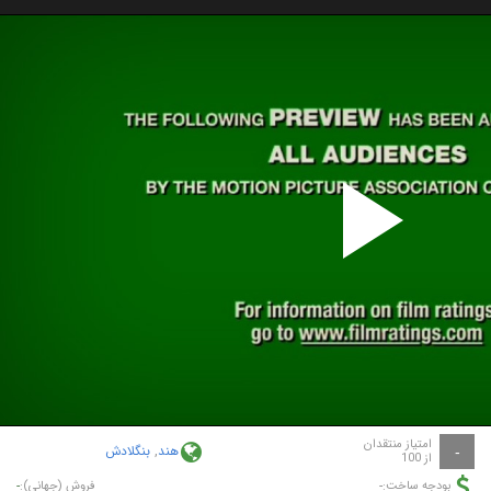
P
V
امتیاز منتقدان
هند
,
بنگلادش
-
از 100
-
-
بودجه ساخت:
فروش (جهانی):