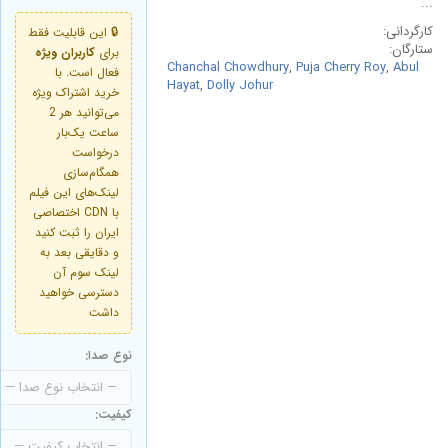
...
کارگردانی:
🔒 این قابلیت فقط
ستارگان:
برای
کاربران ویژه
Chanchal Chowdhury
,
Puja Cherry Roy
,
Abul
فعال است. با
Hayat
,
Dolly Johur
خرید اشتراک ویژه
می‌توانید هر 2
ساعت یک‌بار
درخواست
همگام‌سازی
لینک‌های این فیلم
با CDN اختصاصی
ایران را ثبت کنید
و دقایقی بعد به
لینک سوم آن
دسترسی خواهید
داشت
نوع صدا:
کیفیت: