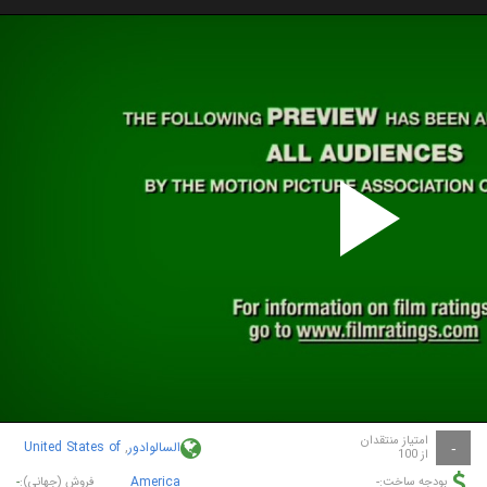
P
V
امتیاز منتقدان
السالوادور
,
United States of
-
از 100
-
America
-
بودجه ساخت:
فروش (جهانی):