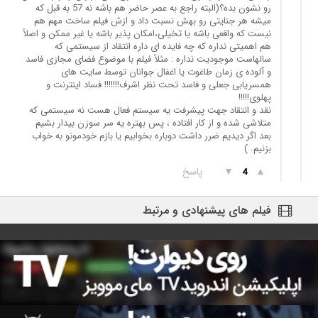
رو نشون بده؟(البته راجع به عصر حاضر هم باشه نه 57 به قبل که
میشه هر جنایتی رو بهش نسبت داد و ازش فیلم ساخت مهم هم
نیست که واقعی باشه یا تخیلی،امکان پذیر باشه یا غیر ممکن و اصلاً
هم اهمیتی نداره که چه فایده ای داره انتقاد از سیستمی که
سالهاست موجودیت نداره : مثلاً فیلم با موضوع فضای مجازی فاسد
و آلوده ی زمان طاغوت یا اغفال جوانان توسط سایت های
همسریابی جعلی و فاسد تحت نظر اشرف!!!!!!! فساد اینترنت و
پهلوی!!!!!
نقد و انتقاد جهت پیشرفت یه سیستم فعال هست نه سیستمی که
متلاشی شده و از کار افتاده ، پس بهتره یه سر سوزن بیدار بشیم
بعد اگر دیدیم ضرر داشت دوباره بخوابیم یا بازم خودمونو به خواب
بزنیم. )
▲
▼
پاسخ
4
فیلم های پیشنهادی و مرتبط