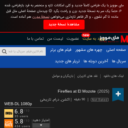
مای موویز با یک طراحی کاملاً جدید و کلی امکانات تازه و منحصر به فرد بازطراحی شده
🎉 حتماً یک سر به نسخهٔ جدید بزن و راحت بگرد 😊 چیدمان صفحهٔ اصلی مثل قبل
مانده تا گم نشوی ، و اگر ظاهر تازه‌تری می‌خواهی
نسخهٔ مدرن
هم آماده است.
مشاهدهٔ نسخهٔ جدید
new
ورود به سایت
عضویت
لیست من
تماس با ما
صفحه اصلی
چهره های مشهور
فیلم های برتر
سریال ها
آخرین دوبله ها
تریلر های جدید
لینک های دانلود
نقد های کاربران
بازیگران و عوامل
Fireflies at El Mozote
(2025)
اکشن
,
درام
,
تاریخی
90 دقیقه
Not Rated
WEB-DL 1080p
6.8
/10
35 users
امتیاز دهید
5.8
/10
434 users