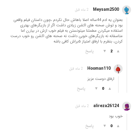
Meysam2500
2 ماه قبل
بعنوان یه ادم 44ساله اصلا باهاش حال نکردم ،چون داستان فیلم واقعی
بود و توش صحنه های اکشن زیادی داشت اگر از بازیگرهای بهتری
استفاده میکردن مطمئنا میتونستن به فیلم خوب ازش در بیارن اما
متاسفانه نه بازیگرهای خوبی داشت نه صحنه های اکشن رو خوب درست
کردن، بنظرم با ارفاق امتیاز ۵براش کافی باشه
▲
▼
پاسخ
2
Hooman110
2 ماه قبل
ارفاق دوست عزیز
▲
▼
پاسخ
0
alireza26124
2 ماه قبل
خوب بود
▲
▼
پاسخ
0