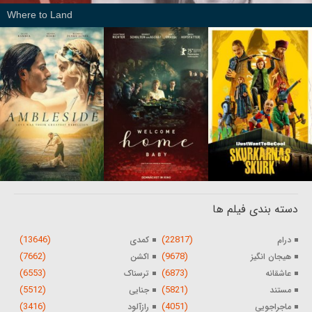
Where to Land
دسته بندی فیلم ها
(13646)
(22817)
درام
کمدی
(7662)
(9678)
هیجان انگیز
اکشن
(6553)
(6873)
عاشقانه
ترسناک
(5512)
(5821)
مستند
جنایی
(3416)
(4051)
ماجراجویی
رازآلود