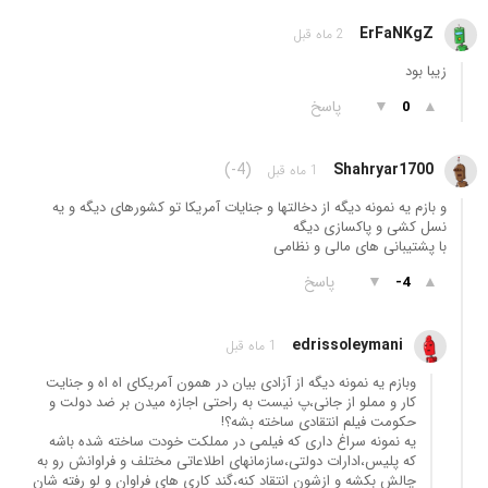
ErFaNKgZ
2 ماه قبل
زیبا بود
▲
▼
پاسخ
0
(-4)
Shahryar1700
1 ماه قبل
و بازم یه نمونه دیگه از دخالتها و جنایات آمریکا تو کشورهای دیگه و یه
نسل کشی و پاکسازی دیگه
با پشتیبانی های مالی و نظامی
▲
▼
پاسخ
-4
edrissoleymani
1 ماه قبل
وبازم یه نمونه دیگه از آزادی بیان در همون آمریکای اه اه و جنایت
کار و مملو از جانی،پ نیست به راحتی اجازه میدن بر ضد دولت و
حکومت فیلم انتقادی ساخته بشه؟!
یه نمونه سراغ داری که فیلمی در مملکت خودت ساخته شده باشه
که پلیس،ادارات دولتی،سازمانهای اطلاعاتی مختلف و فراوانش رو به
چالش بکشه و ازشون انتقاد کنه،گند کاری های فراوان و لو رفته شان