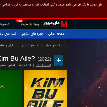
 چیدمان صفحهٔ اصلی مثل قبل مانده تا گم نشوی ، و اگر ظاهر تازه‌تری می‌خواهی
new
عضویت
ورود به سایت
یلم های برتر
چهره های مشهور
صفحه اصلی
ازیگران و عوامل
نقد های کاربران
لینک های دانلود
Kim Bu Aile?
(2022)
کمدی
,
اکشن
124 دقیقه
Not Rated