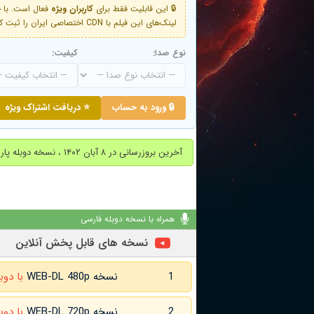
🔒 این قابلیت فقط برای
کاربران ویژه
لینک‌های این فیلم با CDN اختصاصی ایران را ثبت کنید و دقایقی بعد به لینک سوم آن دسترسی خواهید داشت
نوع صدا:
کیفیت:
🔒 ورود به حساب
⭐ دریافت اشتراک ویژه
آخرین بروزرسانی در ۸ آبان ۱۴۰۲ ، نسخه دوبله پارسی اضافه شد.
همراه با نسخه دوبله فارسی
نسخه های قابل پخش آنلاین
1
نسخه WEB-DL 480p
با دوب
2
نسخه WEB-DL 720p
با دوب