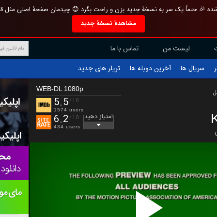
تازه و منحصر به فرد بازطراحی شده 🎉 حتماً یک سر به نسخهٔ جدید بزن و راحت بگرد 
مشاهدهٔ نسخهٔ جدید
تماس با ما
لیست من
تریلر های جدید
آخرین دوبله ها
سریال ها
ف
WEB-DL 1080p
ب
5.5
/10
1574 users
امتیاز دهید
6.2
/10
434 users