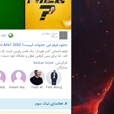
ay
deo
امتیاز منتقدان
ترکیه
-
از 100
دانلود فیلم این خانواده کیست؟ Kim Bu Aile? 2022 با دوبله فارسی
فیلم داستان "ادم هبردار" یک افسر پلیس است که
کند، اما برای پس گرفتن شغل و جایگاه خود دست به
کارگردانی:
Bedran Güzel
ستارگان:
Hakan Atalay
Kerem Atabeyoglu
Fatih Al
Ferit Aktug
📡 فعالسازی لینک سوم