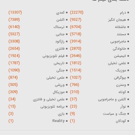
(13307)
(22270)
درام
کمدی
(7389)
(9327)
هیجان انگیز
اکشن
(6140)
(6704)
عاشقانه
ترسناک
(5327)
(5718)
مستند
جنایی
(3308)
(3914)
ماجراجویی
رازآلود
(2654)
(2870)
خانوادگی
فانتزی
(1924)
(2646)
انیمیشن
فیلم تلویزیونی
(1787)
(1812)
علمی تخیلی
تاریخی
(1090)
(1514)
موزیک
جنگی
(874)
(1027)
بیوگرافی
علمی تخیلی
(505)
(766)
وسترن
ورزشی
(309)
(310)
کوتاه
موزیکال
(34)
(37)
اکشن و ماجراجویی
علمی تخیلی و فانتزی
(15)
(23)
نوآر
برنامه تلویزیونی
(3)
(9)
جنگ و سیاست
بازی
(1)
(1)
کودکان
Reality