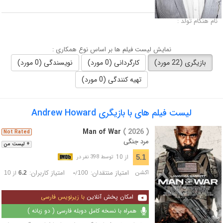
لقب :
نام هنگام تولد :
نمایش لیست فیلم ها بر اساس نوع همکاری :
بازیگری (22 مورد)
کارگردانی (0 مورد)
نویسندگی (0 مورد)
تهیه کنندگی (0 مورد)
لیست فیلم های با بازیگری Andrew Howard
Man of War
( 2026 )
Not Rated
مرد جنگی
+ لیست من
از 10
5.1
توسط 398 نفر در
اکشن
امتیاز منتقدان:
امتیاز کاربران:
/
از
10
6.2
-
100
امکان پخش آنلاین
با زیرنویس فارسی
همراه با نسخه کامل دوبله فارسی ( دو زبانه )