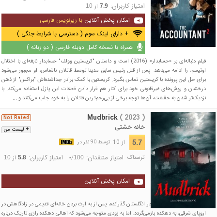
امتیاز کاربران:
از
10
7.9
امکان پخش آنلاین
با زیرنویس فارسی
+ دارای لینک سوم ( دسترسی با شرایط جنگی )
همراه با نسخه کامل دوبله فارسی ( دو زبانه )
فیلم دنباله‌ای بر «حسابدار» (2016) است و داستان "کریستین وولف" حسابدار نابغه‌ای با اختلال
اوتیسم، را ادامه می‌دهد. پس از قتل رئیس سابق مدینا توسط قاتلان ناشناس، او مجبور می‌شود
برای حل این پرونده با کریستین تماس بگیرد. کریستین با کمک برادر جداشده‌اش "براکس" از ذهن
درخشان و روش‌های غیرقانونی خود برای کنار هم قرار دادن قطعات این پازل استفاده می‌کند. با
نزدیک‌تر شدن به حقیقت، آن‌ها توجه برخی از بی‌رحم‌ترین قاتلان را به خود جلب می‌کنند و ...
Mudbrick
( 2023 )
Not Rated
خانه خشتی
+ لیست من
از 10
5.7
توسط 90 نفر در
ترسناک
امتیاز منتقدان:
امتیاز کاربران:
/
از
10
5.8
-
100
امکان پخش آنلاین
مردی که تمام عمر خود را در انگلستان گذرانده، پس از به ارث بردن خانه‌ای قدیمی در زادگاهش در
اروپای شرقی، به دهکده بازمی‌گردد. اما به زودی متوجه می‌شود که اهالی دهکده رازی تاریک درباره