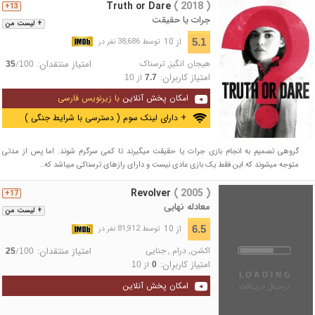
Truth or Dare
( 2018 )
13+
جرات یا حقیقت
+ لیست من
از 10
5.1
توسط 38,686 نفر در
هیجان انگیز
,
ترسناک
امتیاز منتقدان:
/
35
100
امتیاز کاربران:
از
10
7.7
امکان پخش آنلاین
با زیرنویس فارسی
+ دارای لینک سوم ( دسترسی با شرایط جنگی )
گروهی تصمیم به انجام بازی جرات یا حقیقت می‎گیرند تا کمی سرگرم شوند. اما پس از مدتی
متوجه می‎شوند که این فقط یک بازی عادی نیست و دارای رازهای ترسناکی می‎باشد که…
Revolver
( 2005 )
17+
معادله نهایی
+ لیست من
از 10
6.5
توسط 81,912 نفر در
اکشن
,
درام
,
جنایی
امتیاز منتقدان:
/
25
100
امتیاز کاربران:
از
10
0
امکان پخش آنلاین