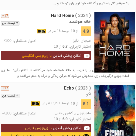
یک فرقه پاگانی اسلاوی و گذشته خود او پنهان کرده‌اند و ...
Hard Home
( 2024 )
17+
خانه هوشمند
+ لیست من
از 10
4.9
توسط 16 نفر در
هیجان انگیز
امتیاز منتقدان:
/
-
100
امتیاز کاربران:
از
10
6.7
امکان پخش آنلاین
با زیرنویس انگلیسی
مادری داغدار، قاتل دخترش را با فریب به خانه هوشمند خود می‌کشاند تا انتقام بگیرد. اما این
انتقام‌جویی درگیر یک بازی مخدوش می‌شود که در آن زندگی و مرگ به خطر می‌افتند و ...
Echo
( 2023 )
17+
اکو
+ لیست من
از 10
6.1
توسط 18,297 نفر در
ماجراجویی
,
اکشن
,
جنایی
امتیاز منتقدان:
/
-
100
امتیاز کاربران:
از
10
6.9
امکان پخش آنلاین
با زیرنویس فارسی