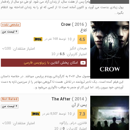
جیک گرین (جیسون استاتهام) پس از هفت سال، از زندان آزاد می شود. او طی دو سال از راه قمار
پول زیادی بدست می آورد، و اکنون آماده است تا از کسی که او را به زندان انداخته بود انتقام
بگیرد...
Crow
( 2016 )
مشخص نشده
کلاغ
+ لیست من
از 10
4.5
توسط 168 نفر در
هیجان انگیز
امتیاز منتقدان:
/
-
100
امتیاز کاربران:
از
10
6.5
امکان پخش آنلاین
با زیرنویس فارسی
فیلمی ماجرایی و مهیج محصول سال ۲۰۱۶ به کارگردانی ویندم پرایس می‎باشد. در خلاصه داستان
این فیلم آمده است ، یک تاجر ثروتمند در تلاش هست تا گروهی مهاجر را از سرزمین تازه به دست
آورده‌ی خود بیرون راند. اما این کار او منجر به عواقب ناگواری می‌شود و…
The After
( 2014 )
Not Rated
پس از آن
+ لیست من
از 10
7.3
توسط 8,507 نفر در
فانتزی
,
درام
,
رازآلود
امتیاز منتقدان:
/
-
100
امتیاز کاربران:
از
10
0