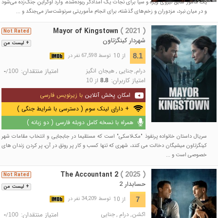
یک مأمور سابق نیروی ویژه و سیا برای نجات یک امدادگر ربوده‌شده، وارد اوکراینِ جنگ‌زده می‌شود
و در میان نبرد، مزدوران و زخم‌های گذشته، برای انجام مأموریتی سرنوشت‌ساز می‌جنگد و ...
Mayor of Kingstown
( 2021 )
Not Rated
شهردار کینگزتاون
+ لیست من
از 10
8.1
توسط 67,598 نفر در
درام
,
جنایی
,
هیجان انگیز
امتیاز منتقدان:
/
-
100
امتیاز کاربران:
از
10
8.8
امکان پخش آنلاین
با زیرنویس فارسی
+ دارای لینک سوم ( دسترسی با شرایط جنگی )
همراه با نسخه کامل دوبله فارسی ( دو زبانه )
سریال داستان خانواده پرنفوذ "مک‌لاسکی" است که مستقیما در جابجایی و انتخاب مقامات شهر
کینگزتاون میشیگان دخالت می‌ کنند، شهری که تنها کسب و کار پر رونق در آن، پر کردن زندان‌ های
خصوصی است و ...
The Accountant 2
( 2025 )
Not Rated
حسابدار 2
+ لیست من
از 10
7
توسط 34,209 نفر در
اکشن
,
درام
,
جنایی
امتیاز منتقدان:
/
-
100