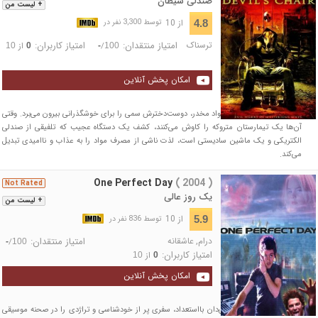
صندلی شیطان
+ لیست من
از 10
4.8
توسط 3,300 نفر در
ترسناک
امتیاز منتقدان:
امتیاز کاربران:
/
از
10
0
-
100
امکان پخش آنلاین
نیک وست با جیبی پر از مواد مخدر، دوست‌دخترش سمی را برای خوشگذرانی بیرون می‌برد. وقتی
آن‌ها یک تیمارستان متروکه را کاوش می‌کنند، کشف یک دستگاه عجیب که تلفیقی از صندلی
الکتریکی و یک ماشین سادیستی است، لذت ناشی از مصرف مواد را به عذاب و ناامیدی تبدیل
می‌کند.
One Perfect Day
( 2004 )
Not Rated
یک روز عالی
+ لیست من
از 10
5.9
توسط 836 نفر در
درام
,
عاشقانه
امتیاز منتقدان:
/
-
100
امتیاز کاربران:
از
10
0
امکان پخش آنلاین
تامی ماتیس، یک موسیقی‌دان بااستعداد، سفری پر از خودشناسی و تراژدی را در صحنه موسیقی