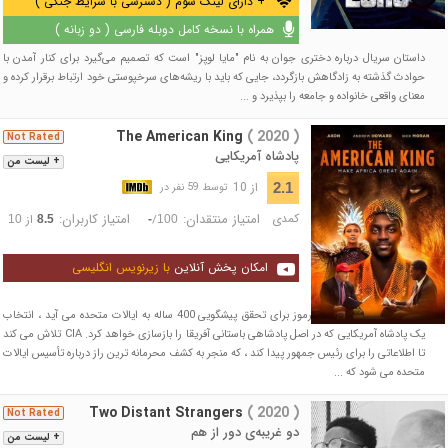
+ دارای لینک سوم ( دسترسی با شرایط جنگی )
همراه با نسخه کامل دوبله فارسی ( دو زبانه )
داستان سریال درباره دختری جوان به نام "مایا لوپز" است که تصمیم می‌گیرد برای کنار آمدن با
حوادث گذشته به زادگاهش بازگردد، جایی که باید با ریشه‌های سرخپوستی خود ارتباط برقرار کرده و
معنای واقعی خانواده و جامعه‌ را بپذیرد و ...
The American King
( 2020 )
Not Rated
پادشاه آمریکایی
+ لیست من
از 10
2.1
توسط 59 نفر در
کمدی
امتیاز منتقدان:
امتیاز کاربران:
/
از
10
8.5
-
100
امکان پخش آنلاین
با زیرنویس انگلیسی
در سال 2020 ، کشیشی مرموز برای تحقق پیشگویی 400 ساله به ایالات متحده می آید ، انتخاب
یک پادشاه آمریکایی که در اصل پادشاهی باستانی آفریقا را بازسازی خواهد کرد. CIA تلاش می کند
تا اطلاعاتی را برای رئیس جمهور پیدا کند ، که منجر به کشف محرمانه ترین راز درباره تأسیس ایالات
متحده می شود که ...
Two Distant Strangers
( 2020 )
Not Rated
دو غریبه‌ی دور از هم
+ لیست من