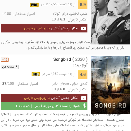
از 10
6.9
توسط 12,558 نفر در
علمی تخیلی
,
درام
,
کوتاه
امتیاز منتقدان:
/
-
100
امتیاز کاربران:
از
10
6.3
امکان پخش آنلاین
با زیرنویس فارسی
تلاش های مکرر کاریکاتوریست کارتر جیمز که برای رسیدن به خانه نزد سگش با برخوردی مرگبار و
نکراری که وی را مجبور می کند همان روز افتضاح را بارها و بارها زندگی کند و ...
Songbird
( 2020 )
13+
آواز پرنده
+ لیست من
از 10
4.6
توسط 4,950 نفر در
کمدی
,
درام
,
هیجان انگیز
امتیاز منتقدان:
/
27
100
امتیاز کاربران:
از
10
6.8
امکان پخش آنلاین
با زیرنویس فارسی
همراه با نسخه کامل دوبله فارسی ( دو زبانه )
با شیوع کووید 19 و جهش ویروس تمام دنیا قرنطینه شده است و تنها تعداد معدودی از انسانها
مصون هستند . مبتلایان بلافاصله در شهرکی قرنطینه می شوند ولی خیلی زود می میرند ، در این
میان مرد جوانی عاشق دختری شده است اما باندهای جنایتکار در حال صدور مجوزهای قلابی