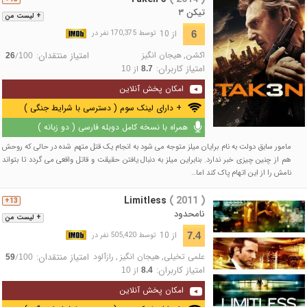
تیکن ۳
+ لیست من
از 10
6
توسط 170,375 نفر در
اکشن
,
هیجان انگیز
امتیاز منتقدان:
/
26
100
امتیاز کاربران:
از
10
8.7
امکان پخش آنلاین
+ دارای لینک سوم ( دسترسی با شرایط جنگی )
همراه با نسخه کامل دوبله فارسی ( دو زبانه )
مامور سابق دولت به نام برایان میلز متوجه می شود به انجام یک قتل متهم شده در حالی که روحش
هم از چنین چیزی خبر ندارد. بنابراین میلز به دنبال یافتن حقیقت و قاتل واقعی می گردد تا بتواند
نامش را از این اتهام پاک کند اما…
Limitless
( 2011 )
13+
نامحدود
+ لیست من
از 10
7.4
توسط 505,420 نفر در
علمی تخیلی
,
هیجان انگیز
,
رازآلود
امتیاز منتقدان:
/
59
100
امتیاز کاربران:
از
10
8.4
امکان پخش آنلاین