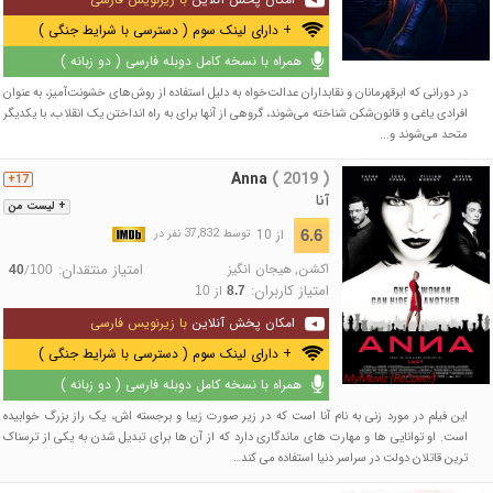
+ دارای لینک سوم ( دسترسی با شرایط جنگی )
همراه با نسخه کامل دوبله فارسی ( دو زبانه )
در دورانی که ابرقهرمانان و نقابداران عدالت‌خواه به دلیل استفاده از روش‌های خشونت‌آمیز، به عنوان
افرادی یاغی و قانون‌شکن شناخته می‌شوند، گروهی از آنها برای به راه انداختن یک انقلاب، با یکدیگر
متحد می‌شوند و...
Anna
( 2019 )
17+
آنا
+ لیست من
از 10
6.6
توسط 37,832 نفر در
اکشن
,
هیجان انگیز
امتیاز منتقدان:
/
40
100
امتیاز کاربران:
از
10
8.7
امکان پخش آنلاین
با زیرنویس فارسی
+ دارای لینک سوم ( دسترسی با شرایط جنگی )
همراه با نسخه کامل دوبله فارسی ( دو زبانه )
این فیلم در مورد زنی به نام آنا است که در زیر صورت زیبا و برجسته اش، یک راز بزرگ خوابیده
است. او توانایی ها و مهارت های ماندگاری دارد که از آن ها برای تبدیل شدن به یکی از ترسناک
ترین قاتلان دولت در سراسر دنیا استفاده می کند…