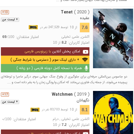
هستند و سازمان بهداشت جهانی بسیار فاسد است و ....
Tenet
( 2020 )
13+
عقیده
+ لیست من
از 10
7.6
توسط 247,529 نفر در
اکشن
,
علمی تخیلی
امتیاز منتقدان:
/
69
100
امتیاز کاربران:
از
10
8.2
امکان پخش آنلاین
با زیرنویس فارسی
+ دارای لینک سوم ( دسترسی با شرایط جنگی )
همراه با نسخه کامل دوبله فارسی ( دو زبانه )
دو جاسوس بین‌المللی حرفه‌ای برای جلوگیری از وقوع جنگ جهانی سوم، درگیر ماجرا و توطئه‌ای
پیچیده می‌شوند، از جمله یک فناوری بی‌مانند که امکان وارونگی زمان را به بشر داده ‌است و ....
Watchmen
( 2019 )
17+
نگهبانان
+ لیست من
از 10
8.1
توسط 83,703 نفر در
اکشن
,
علمی تخیلی
,
درام
امتیاز منتقدان:
/
-
100
امتیاز کاربران:
از
10
7.2
امکان پخش آنلاین
با زیرنویس فارسی