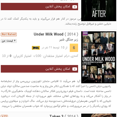
امکان پخش آنلاین
هشت غریبه توسط نیروهایی مرموز در کنار هم قرار می‌گیرند و باید به یکدیگر کمک کنند تا در
دنیایی خشن و غیرقابل توضیح زنده بمانند.
Under Milk Wood
( 2014 )
Not Rated
زیر جنگل شیر
+ لیست من
از 10
6
توسط 11 نفر در
کمدی
,
درام
امتیاز منتقدان:
امتیاز کاربران:
/
از
10
0
-
100
امکان پخش آنلاین
گروهی از بازیگران مطرح گرد هم می‌آیند تا اقتباس متمایز تلویزیون بی‌بی‌سی ولز از نمایشنامه
رادیویی دیلن تامس را اجرا کنند که با همکاری تئاتر ملی ولز و به مناسبت صدمین سالگرد تولد دیلن
تامس ساخته شده است. داستان فیلم درونی‌ترین افکار ساکنان دهکده کوچک ماهیگیری «لارگاب»
در ولز را آشکار می‌کند و به رویاهای اهالی مختلف شهر می‌پردازد؛ از جمله کاپیتان کت، دریانورد
نابینایی که با کابوس هم‌سفران غرق‌شده‌اش دست‌وپنجه نرم می‌کند، ماگ ادواردز و میفانوی پرایس
که رویای یکدیگر را در سر می‌پرورانند، و خانم اوگمور پریچارد که خواب همسران سابقش را می‌بیند.
Taken 3
( 2014 )
13+