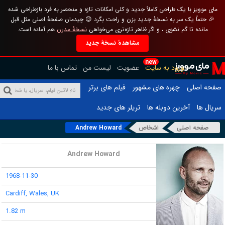
مای موویز با یک طراحی کاملاً جدید و کلی امکانات تازه و منحصر به فرد بازطراحی شده
🎉 حتماً یک سر به نسخهٔ جدید بزن و راحت بگرد 😊 چیدمان صفحهٔ اصلی مثل قبل
مانده تا گم نشوی ، و اگر ظاهر تازه‌تری می‌خواهی
نسخهٔ مدرن
هم آماده است.
مشاهدهٔ نسخهٔ جدید
new
ورود به سایت
عضویت
لیست من
تماس با ما
صفحه اصلی
چهره های مشهور
فیلم های برتر
سریال ها
آخرین دوبله ها
تریلر های جدید
صفحه اصلی
اشخاص
Andrew Howard
نام :
Andrew Howard
تاریخ تولد :
1968-11-30
محل تولد :
Cardiff, Wales, UK
قد :
1.82 m