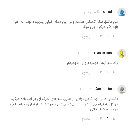
shishi
5 سال قبل
من عاشق فیلم تخیلی هستم ولی این دیگه خیلی پیچیده بود، آدم هی
باید فکر میکرد چی میگن
▲
▼
پاسخ
6
kiasoroosh
3 سال قبل
واکنشم اینه : فهمیدم ولی نفهمیدم
▲
▼
پاسخ
5
Amiralima
5 سال قبل
داستان عالی بود, کاش نولان از هنرپیشه های حرفه ای تر استفاده میکرد
در کل یه فیلم جون دار علمی بود و پیشنهاد میشه به طرفداران فیلم علمی
در حوزه خط زمانی
▲
▼
پاسخ
4