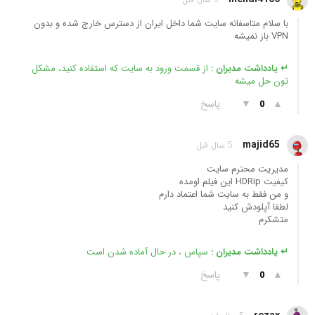
با سلام متاسفانه سایت شما داخل ایران از دسترس خارج شده و بدون
VPN باز نمیشه
↵ یادداشت مدیران :
از قسمت ورود به سایت که استفاده کنید، مشکل
تون حل میشه
▲
▼
پاسخ
0
majid65
5 سال قبل
مدیریت محترم سایت
کیفیت HDRip این فیلم اومده
و من فقط به سایت شما اعتماد دارم
لطفا آپلودش کنید
متشکرم
↵ یادداشت مدیران :
سپاس ، در حال آماده شدن است
▲
▼
پاسخ
0