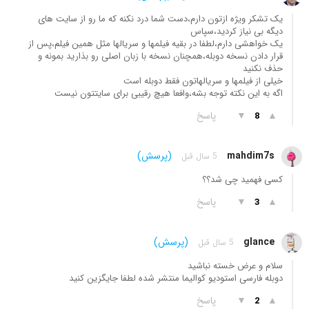
یک تشکر ویژه ازتون دارم،دست شما درد نکنه که ما رو از سایت های
دیگه بی نیاز کردید،سپاس
یک خواهشی دارم،لطفا در بقیه فیلمها و سریالها مثل همین فیلم،پس از
قرار دادن نسخه دوبله،همچنان نسخه با زبان اصلی رو بذارید بمونه و
حذف نکنید
خیلی از فیلمها و سریالهاتون فقط دوبله است
اگه به این نکته توجه بشه،وافعا هیچ رقیبی برای سایتتون نیست
▲
▼
پاسخ
8
mahdim7s
(پرسش)
5 سال قبل
کسی فهمید چی شد؟؟
▲
▼
پاسخ
3
glance
(پرسش)
5 سال قبل
سلام و عرض خسته نباشید
دوبله فارسی استودیو کوالیما منتشر شده لطفا جایگزین کنید
▲
▼
پاسخ
2