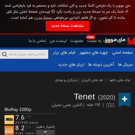
مای موویز با یک طراحی کاملاً جدید و کلی امکانات تازه و منحصر به فرد بازطراحی شده
🎉 حتماً یک سر به نسخهٔ جدید بزن و راحت بگرد 😊 چیدمان صفحهٔ اصلی مثل قبل
مانده تا گم نشوی ، و اگر ظاهر تازه‌تری می‌خواهی
نسخهٔ مدرن
هم آماده است.
مشاهدهٔ نسخهٔ جدید
new
ورود به سایت
عضویت
لیست من
تماس با ما
صفحه اصلی
چهره های مشهور
فیلم های برتر
سریال ها
آخرین دوبله ها
تریلر های جدید
لینک های دانلود
نقد های کاربران
بازیگران و عوامل
Tenet
(2020)
اکشن
,
علمی تخیلی
150 دقیقه
13+
BluRay 1080p
7.6
/10
247529 users
امتیاز دهید
8.2
/10
5181 users