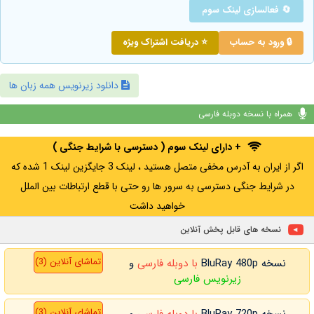
🔄 فعالسازی لینک سوم
🔒 ورود به حساب
⭐ دریافت اشتراک ویژه
دانلود زیرنویس همه زبان ها
همراه با نسخه دوبله فارسی
+ دارای لینک سوم ( دسترسی با شرایط جنگی )
اگر از ایران به آدرس مخفی متصل هستید ، لینک 3 جایگزین لینک 1 شده که
در شرایط جنگی دسترسی به سرور ها رو حتی با قطع ارتباطات بین الملل
خواهید داشت
نسخه های قابل پخش آنلاین
تماشای آنلاین (3)
نسخه BluRay 480p
با دوبله فارسی
و
زیرنویس فارسی
تماشای آنلاین (3)
نسخه BluRay 720p
با دوبله فارسی
و