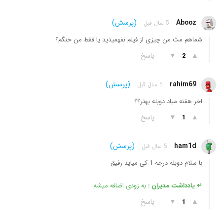
Abooz
(پرسش)
5 سال قبل
شماهم مث من چیزی از فیلم نفهمیدید یا فقط من خنگم؟
▲
▼
پاسخ
2
rahim69
(پرسش)
5 سال قبل
اخر هفته میاد دوبله بهتر؟؟
▲
▼
پاسخ
1
ham1d
(پرسش)
5 سال قبل
با سلام دوبله درجه 1 کی میاید رفیق
↵ یادداشت مدیران :
به زودی اضافه میشه
▲
▼
پاسخ
1