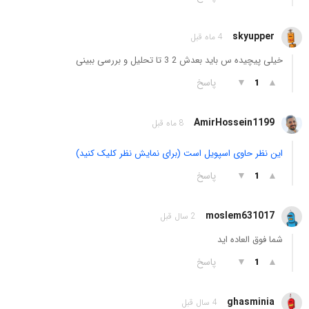
skyupper
4 ماه قبل
خیلی پیچیده س باید بعدش 2 3 تا تحلیل و بررسی ببینی
▲
▼
پاسخ
1
AmirHossein1199
8 ماه قبل
این نظر حاوی اسپویل است (برای نمایش نظر کلیک کنید)
▲
▼
پاسخ
1
moslem631017
2 سال قبل
شما فوق العاده اید
▲
▼
پاسخ
1
ghasminia
4 سال قبل