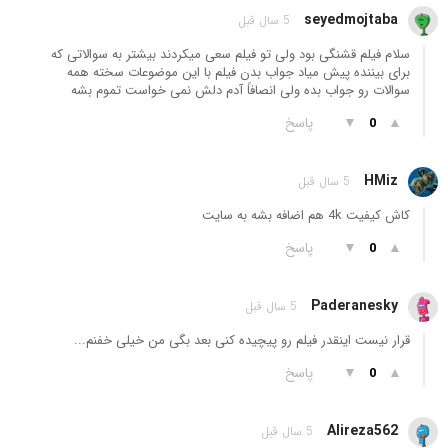
seyedmojtaba
5 سال قبل
سلام فیلم قشنگی بود ولی تو فیلم سعی میکردند بیشتر به سوالاتی که
برای بیننده پیش میاد جواب بدن فیلم با این موضوعات سخته همه
سوالات رو جواب بده ولی انصافاً آدم دلش نمی خواست تموم بشه
▲
▼
پاسخ
0
HMiz
5 سال قبل
کاش کیفیت 4k هم اضافه بشه به سایت
▲
▼
پاسخ
0
Paderanesky
5 سال قبل
قرار نیست اینقدر فیلم رو پیچیده کنی بعد بگی من خیلی خفنم...
▲
▼
پاسخ
0
Alireza562
5 سال قبل