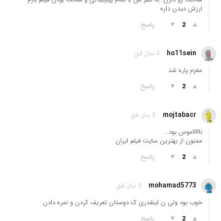
ارزش دیدن داره
▲
▼
پاسخ
2
ho11sein
5 سال قبل
مغزم پاره شد
▲
▼
پاسخ
2
mojtabacr
5 سال قبل
ناااااموس بود...
ممنون از بهترین سایت فیلم ایران
▲
▼
پاسخ
2
mohamad5773
5 سال قبل
خوب بود ولی ن اینقدری ک دوستان تعریف کردن و نمره دادن
▲
▼
پاسخ
2