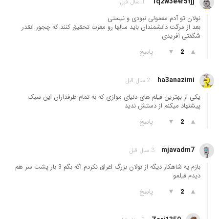
1q2w3e4r5tjj
1 سال قبل
نولان تو آدم معمولی نبودی و نیستی
بعد از مرگت دانشمندان باید سالها رو مغزت تحقیق کنند که چجور انقدر
شگفتی آفریدی
▲
▼
پاسخ
2
ha3anazimi
2 سال قبل
یکی از بهترین فیلم های دنیای موازی که به تمام طرفداران این سبک
پیشنهاد میکنم از دستش ندید
▲
▼
پاسخ
2
mjavadm7
3 سال قبل
بازم یه شاهکار دیگه از نولان بزرگ اغراق نکردم اگه بگم 3 بار پشت سر هم
دیدم فیلمو
▲
▼
پاسخ
2