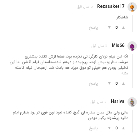
Rezasaket17
5 سال قبل
شاهکار
▲
▼
پاسخ
0
Mis66
5 سال قبل
اگه این فیلم نولان کارگردانی نکرده بود،،قطعا ازش انتقاد بیشتری
میشد،سناریو بیش ازحد پیچیده و درهم شده،،داستان فیلم اکشن اما این
تخیلی بودن هم خیلی تو ذوق میزد هم باعث شد ازهیجان فیلم کاسته
بشه.
▲
▼
پاسخ
0
Hariva
5 سال قبل
عالی ولی مثل میان ستاره ای گیچ کننده نبود اون قوی تر بود بنظرم اینم
عالیه پیشنهاد یکبار دیدن
▲
▼
پاسخ
0