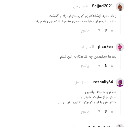
Sajjad2021
4 سال قبل
واقعا نمیه ازشاهکارای کرییستوفر نولان گذشت
سه بار دیدم این فیلمو تا حدی متوجه شدم چی به چیه
▲
▼
پاسخ
3
jhse7en
5 سال قبل
بعدها میفهمین چه شاهکاریه این فیلم
▲
▼
پاسخ
3
rezaaliy64
5 سال قبل
سلام و خسته نباشین
ممنونم از سایت عالیتون
خداییش با این کیفیتها نذارین فیلمها رو
▲
▼
پاسخ
3