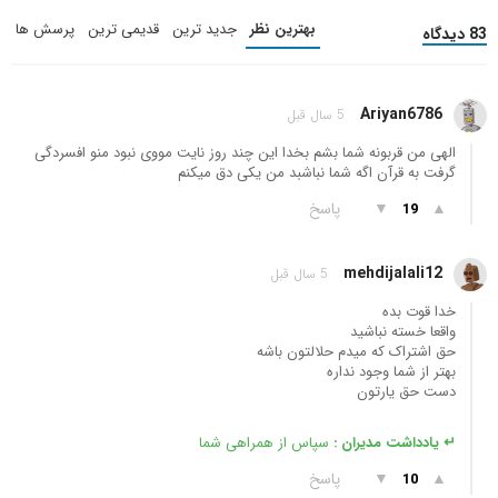
بهترین نظر
جدید ترین
قدیمی ترین
پرسش ها
83 دیدگاه
Ariyan6786
5 سال قبل
الهی من قربونه شما بشم بخدا این چند روز نایت مووی نبود منو افسردگی
گرفت به قرآن اگه شما نباشبد من یکی دق میکنم
▲
▼
پاسخ
19
mehdijalali12
5 سال قبل
خدا قوت بده
واقعا خسته نباشید
حق اشتراک که میدم حلالتون باشه
بهتر از شما وجود نداره
دست حق یارتون
↵ یادداشت مدیران :
سپاس از همراهی شما
▲
▼
پاسخ
10