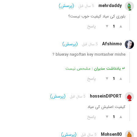
mehrdaddy
(پرسش)
5 سال قبل
بلوری کی میاد کیفیت خوب نیست؟
▲
▼
پاسخ
1
Afshinmo
(پرسش)
5 سال قبل
blueray nagoftan key montasher mishe ?
↵ یادداشت مدیران :
مشحص نیست
▲
▼
پاسخ
1
hosseinDIPORT
(پرسش)
5 سال قبل
کیفیت اصلیش کی میاد
▲
▼
پاسخ
1
Mohsen80
(پرسش)
5 سال قبل