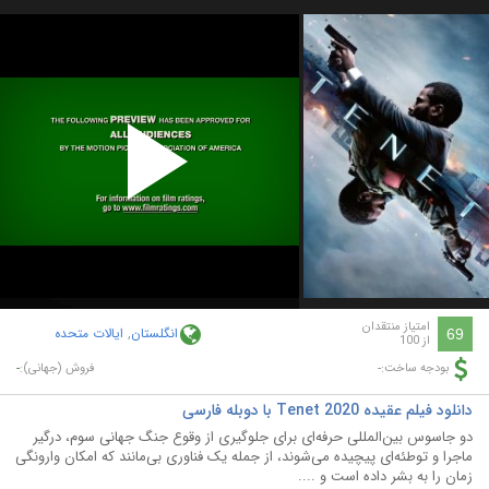
Play
Video
امتیاز منتقدان
انگلستان
,
ایالات متحده
69
از 100
-
-
بودجه ساخت:
فروش (جهانی):
دانلود فیلم عقیده Tenet 2020 با دوبله فارسی
دو جاسوس بین‌المللی حرفه‌ای برای جلوگیری از وقوع جنگ جهانی سوم، درگیر
ماجرا و توطئه‌ای پیچیده می‌شوند، از جمله یک فناوری بی‌مانند که امکان وارونگی
زمان را به بشر داده ‌است و ....