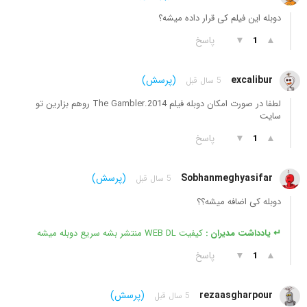
دوبله این فیلم کی قرار داده میشه؟
▲
▼
پاسخ
1
excalibur
(پرسش)
5 سال قبل
لطفا در صورت امکان دوبله فیلم The Gambler.2014 روهم بزارین تو
سایت
▲
▼
پاسخ
1
Sobhanmeghyasifar
(پرسش)
5 سال قبل
دوبله کی اضافه میشه؟؟
↵ یادداشت مدیران :
کیفیت WEB DL منتشر بشه سریع دوبله میشه
▲
▼
پاسخ
1
rezaasgharpour
(پرسش)
5 سال قبل