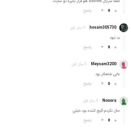
لطفا سریال Bashee هم قرار بگیره تو سایت
▲
▼
پاسخ
0
hosain305730
5 سال قبل
بد نبود
▲
▼
پاسخ
0
Meysam3200
5 سال قبل
عالی شاهکار بود
▲
▼
پاسخ
0
Nooora
5 سال قبل
حال نکردم-گیج کننده بود خیلی
▲
▼
پاسخ
0