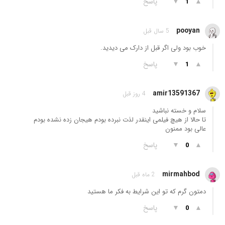
▲
▼
پاسخ
1
pooyan
5 سال قبل
خوب بود ولی اگر قبل از دارک می دیدید.
▲
▼
پاسخ
1
amir13591367
4 روز قبل
سلام و خسته نباشید
تا حالا از هیچ فیلمی اینقدر لذت نبرده بودم هیجان زده نشده بودم
عالی بود ممنون
▲
▼
پاسخ
0
mirmahbod
2 ماه قبل
دمتون گرم که تو این شرایط به فکر ما هستید
▲
▼
پاسخ
0