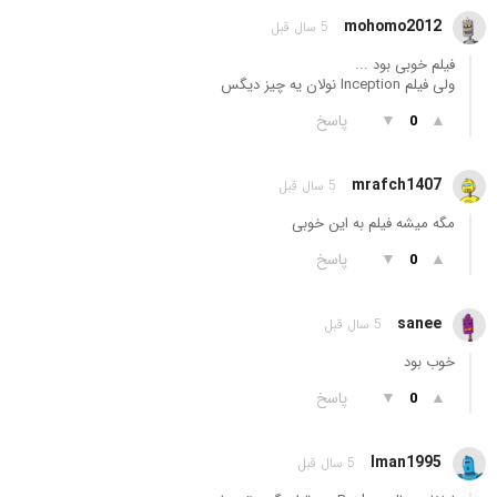
mohomo2012
5 سال قبل
فیلم خوبی بود ...
ولی فیلم Inception نولان یه چیز دیگس
▲
▼
پاسخ
0
mrafch1407
5 سال قبل
مگه میشه فیلم به این خوبی
▲
▼
پاسخ
0
sanee
5 سال قبل
خوب بود
▲
▼
پاسخ
0
Iman1995
5 سال قبل