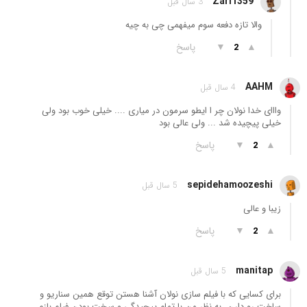
Zari1359
3 سال قبل
والا تازه دفعه سوم میفهمی چی به چیه
▲
▼
پاسخ
2
AAHM
4 سال قبل
وااای خدا نولان چر ا ایطو سرمون در میاری .... خیلی خوب بود ولی
خیلی پیچیده شد ... ولی عالی بود
▲
▼
پاسخ
2
sepidehamoozeshi
5 سال قبل
زیبا و عالی
▲
▼
پاسخ
2
manitap
5 سال قبل
برای کسایی که با فیلم سازی نولان آشنا هستن توقع همین سناریو و
ساخت رو دارن. به نظر من با تمام پیچیدگی و سخت بودن فیلم بازم