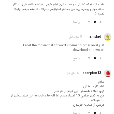
واسه کسانیکه تخیلی دوست دارن فیلم خوبی میتونه باشه،ولی ب نظر
منکه خیلی بیخود بود.من بخاطر امتیازشو نظرات نشستم دیدم.نهایت
نمیره ۵
▲
▼
پاسخ
0
imamdad
5 سال قبل
Tenet the movie that forward cinema to other level just
download and watch
▲
▼
پاسخ
0
scorpion13
5 سال قبل
سلام
شاهکار هستش
فوق العاده هستش این فیلم از هر نظر
من به کمتر فیلمی 10 امتیاز میدم اما اگه جا داشت به این فیلم بیشتر از
10 میدادم
مرسی از سایت خوبتون
▲
▼
پاسخ
0