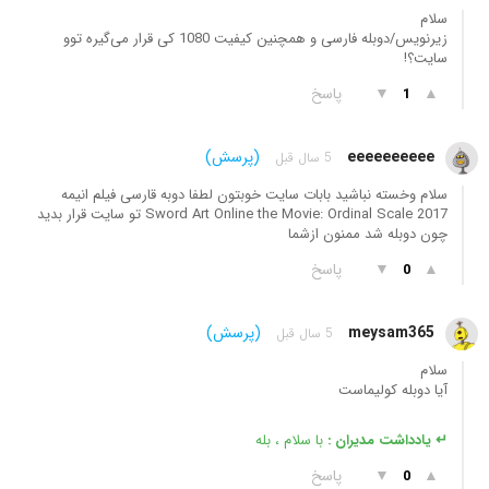
سلام
زیرنویس/دوبله فارسی و همچنین کیفیت 1080 کی قرار می‌گیره توو
سایت؟!
▲
▼
پاسخ
1
eeeeeeeeee
(پرسش)
5 سال قبل
سلام وخسته نباشید بابات سایت خوبتون لطفا دوبه قارسی فیلم انیمه
Sword Art Online the Movie: Ordinal Scale 2017 تو سایت قرار بدید
چون دوبله شد ممنون ازشما
▲
▼
پاسخ
0
meysam365
(پرسش)
5 سال قبل
سلام
آیا دوبله کولیماست
↵ یادداشت مدیران :
با سلام ، بله
▲
▼
پاسخ
0