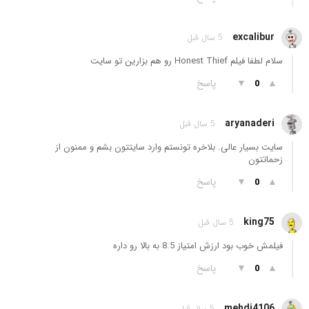
excalibur
5 سال قبل
سلام لطفا فیلم Honest Thief رو هم بزارین تو سایت
▲
▼
پاسخ
0
aryanaderi
5 سال قبل
سایت بسیار عالی. بلاخره تونستم وارد سایتتون بشم و ممنون از
زحماتتون
▲
▼
پاسخ
0
king75
5 سال قبل
فیلمش خوب بود ارزش امتیاز 8.5 به بالا رو داره
▲
▼
پاسخ
0
mehdi4106
5 سال قبل