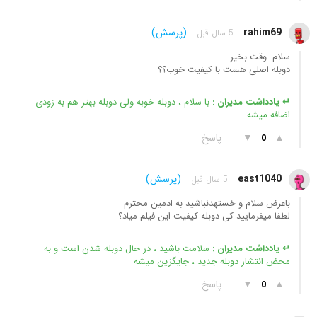
rahim69
(پرسش)
5 سال قبل
سلام. وقت بخیر
دوبله اصلی هست با کیفیت خوب؟؟
↵ یادداشت مدیران :
با سلام ، دوبله خوبه ولی دوبله بهتر هم به زودی
اضافه میشه
▲
▼
پاسخ
0
east1040
(پرسش)
5 سال قبل
باعرض سلام و خستهدنباشید به ادمین محترم
لطفا میفرمایید کی دوبله کیفیت این فیلم میاد؟
↵ یادداشت مدیران :
سلامت باشید ، در حال دوبله شدن است و به
محض انتشار دوبله جدید ، جایگزین میشه
▲
▼
پاسخ
0