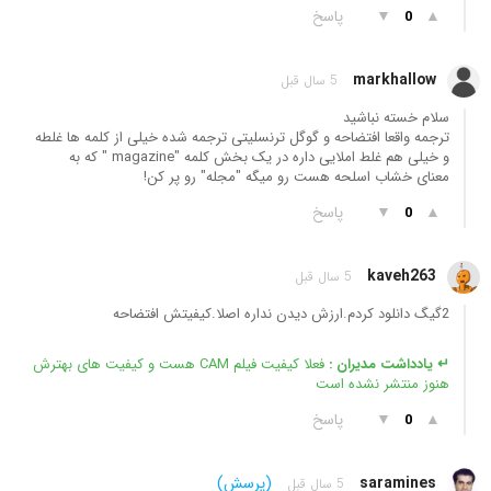
▲
▼
پاسخ
0
markhallow
5 سال قبل
سلام خسته نباشید
ترجمه واقعا افتضاحه و گوگل ترنسلیتی ترجمه شده خیلی از کلمه ها غلطه
و خیلی هم غلط املایی داره در یک بخش کلمه "magazine " که به
معنای خشاب اسلحه هست رو میگه "مجله" رو پر کن!
▲
▼
پاسخ
0
kaveh263
5 سال قبل
2گیگ دانلود کردم.ارزش دیدن نداره اصلا.کیفیتش افتضاحه
↵ یادداشت مدیران :
فعلا کیفیت فیلم CAM هست و کیفیت های بهترش
هنوز منتشر نشده است
▲
▼
پاسخ
0
saramines
(پرسش)
5 سال قبل