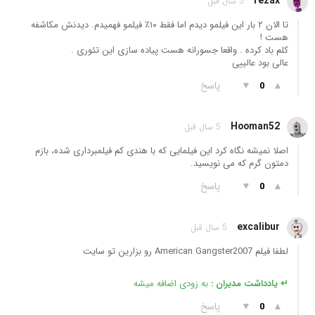
rezax
5 سال قبل
تا الان ۲ بار این فیلمو دیدم اما فقط ۱۰٪ فیلمو فهمیدم. دیدنش مکاشفه
هست !
کلم باد کرده . واقعا جسورانه هست پیاده سازی این تئوری .
عالی بود عالییی
▲
▼
پاسخ
0
Hooman52
5 سال قبل
اصلا نمیشه نگاه کرد این فیلمایی که با هندی کم فیلمبرداری شده، بازم
دمتون گرم که می نویسید.
▲
▼
پاسخ
0
excalibur
5 سال قبل
لطفا فیلم American Gangster2007 رو بزارین تو سایت
↵ یادداشت مدیران :
به زودی اضافه میشه
▲
▼
پاسخ
0