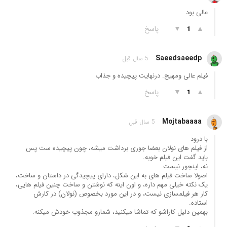
عالی بود
▲
▼
پاسخ
1
Saeedsaeedp
5 سال قبل
فیلم عالی ومهیج. درنهایت پیچیده و جذاب
▲
▼
پاسخ
1
Mojtabaaaa
5 سال قبل
با درود
از فیلم های نولان بعضا جوری برداشت میشه، چون پیچیده ست پس
باید گفت این فیلم خوبه.
نه، اینجور نیست.
اصولا ساخت فیلم های به این شکل، دارای پیچیدگی در داستان و ساخت،
یک نکته خیلی مهم داره، و اون اینه که نوشتن و ساخت چنین فیلم هایی،
کار هر فیلمسازی نیست، و در این مورد بخصوص (نولان) در کارش
استاده.
بهمین دلیل کاراشو که تماشا میکنید، شمارو مجذوب خودش میکنه.