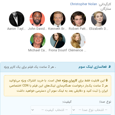
کارگردانی:
Christopher Nolan
ستارگان:
Aaron Taylor-Johnson
John David Washington
Kenneth Branagh
Robert Pattinson
Elizabeth Debicki
Michael Caine
Fiona Dourif
Clémence Poésy
📡 فعالسازی لینک سوم
، هر 2 ساعت یک فیلم برای یک کاربر ویژه
🔒 این قابلیت فقط برای
کاربران ویژه
فعال است. با خرید اشتراک ویژه می‌توانید
هر 2 ساعت یک‌بار درخواست همگام‌سازی لینک‌های این فیلم با CDN اختصاصی
ایران را ثبت کنید و دقایقی بعد به لینک سوم آن دسترسی خواهید داشت
نوع صدا:
کیفیت: