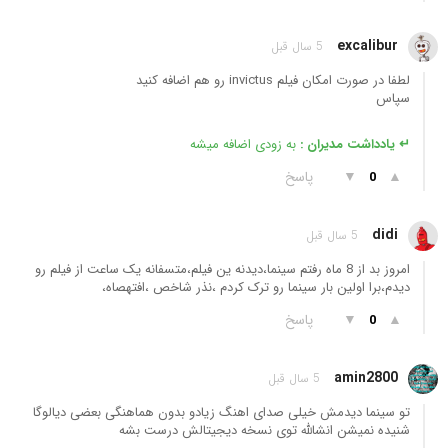
excalibur
5 سال قبل
لطفا در صورت امکان فیلم invictus رو هم اضافه کنید
سپاس
↵ یادداشت مدیران :
به زودی اضافه میشه
▲
▼
پاسخ
0
didi
5 سال قبل
امروز بد از 8 ماه رفتم سینما،دیدنه ین فیلم،متسفانه یک ساعت از فیلم رو
دیدم،برا اولین بار سینما رو ترک کردم ،نذر شاخص ،افتهصاه،
▲
▼
پاسخ
0
amin2800
5 سال قبل
تو سینما دیدمش خیلی صدای اهنگ زیادو بدون هماهنگی بعضی دیالوگا
شنیده نمیشن انشالله توی نسخه دیجیتالش درست بشه