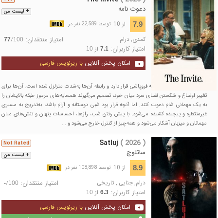
دعوت نامه
+ لیست من
از 10
7.9
توسط 22,589 نفر در
کمدی
,
درام
امتیاز منتقدان:
/
77
100
امتیاز کاربران:
از
10
7.1
امکان پخش آنلاین
با زیرنویس فارسی
ازدواج جو و آنجلا در آستانه فروپاشی قرار دارد و رابطه آن‌ها به‌شدت متزلزل شده است. آن‌ها برای
تغییر اوضاع و شکستن فضای سرد میان خود، تصمیم می‌گیرند همسایه‌های مرموز طبقه بالایشان را
به یک مهمانی شام دعوت کنند. اما آنچه قرار بود شبی دوستانه و آرام باشد، به‌تدریج به مسیری
غیرمنتظره و پیچیده کشیده می‌شود. با پیش رفتن شب، رازها، احساسات پنهان و تنش‌های میان
مهمانان و میزبان آشکار می‌شود و همه‌چیز از کنترل خارج می‌شود و ...
Satluj
( 2026 )
Not Rated
ساتلوج
+ لیست من
از 10
8.9
توسط 108,898 نفر در
درام
,
جنایی
,
تاریخی
امتیاز منتقدان:
/
-
100
امتیاز کاربران:
از
10
6.3
امکان پخش آنلاین
با زیرنویس فارسی