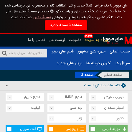
مای موویز با یک طراحی کاملاً جدید و کلی امکانات تازه و منحصر به فرد بازطراحی شده
🎉 حتماً یک سر به نسخهٔ جدید بزن و راحت بگرد 😊 چیدمان صفحهٔ اصلی مثل قبل
مانده تا گم نشوی ، و اگر ظاهر تازه‌تری می‌خواهی
نسخهٔ مدرن
هم آماده است.
مشاهدهٔ نسخهٔ جدید
new
ورود به سایت
عضویت
لیست من
تماس با ما
صفحه اصلی
چهره های مشهور
فیلم های برتر
سریال ها
آخرین دوبله ها
تریلر های جدید
صفحه اصلی
صفحه 3
تنظیمات نمایش لیست
ترتیب نمایش
امتیاز IMDB
امتیاز کاربران
امتیاز منتقدان
رده سنی
کیفیت
کشور
ژانر
دوبله فارسی
زیرنویس
فقط سریال