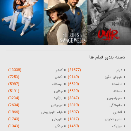
دسته بندی فیلم ها
(13008)
(21677)
درام
کمدی
(7253)
(9149)
هیجان انگیز
اکشن
(5987)
(6520)
عاشقانه
ترسناک
(5191)
(5539)
مستند
جنایی
(3234)
(3842)
ماجراجویی
رازآلود
(2604)
(2819)
خانوادگی
انیمیشن
(1866)
(2597)
فانتزی
فیلم تلویزیونی
(1740)
(1812)
علمی تخیلی
تاریخی
(1043)
(1459)
موزیک
جنگی