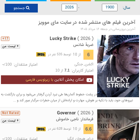
سال:
جستجو
آخرین فیلم های منتشر شده در سایت مای موویز
آخرین بروزرسانی در جمعه ۱۶ مرداد ۱۴۰۵
Lucky Strike
( 2026 )
17+
ضربهٔ شانس
+ لیست من
از 10
6
توسط 535 نفر در
اکشن
,
جنگی
امتیاز منتقدان:
/
-
100
امتیاز کاربران:
از
10
7.1
امکان پخش آنلاین
با زیرنویس فارسی
یک سرباز آمریکایی زخمی در پشت خطوط آلمان‌ها طی نبرد آردن گرفتار می‌شود و برای بازگشت به
نیروهای خود، باید با تکیه بر هوش، مهارت و اراده‌اش از میان خطرات مرگبار عبور کند و ...
Governor
( 2026 )
Not Rated
فرماندار: ناجی خاموش
+ لیست من
از 10
6.6
توسط 628 نفر در
درام
,
هیجان انگیز
امتیاز منتقدان:
/
-
100