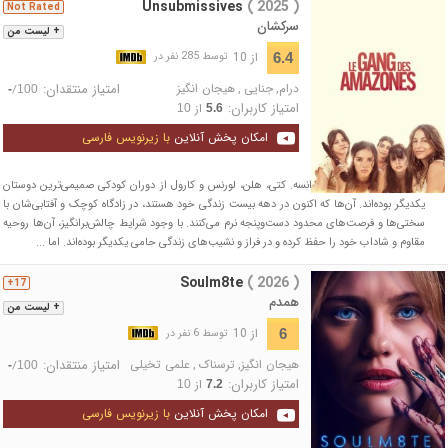
Unsubmissives
( 2025 )
Not Rated
سرکشان
+ لیست من
از 10
6.4
توسط 285 نفر در
درام
,
جنایی
,
هیجان انگیز
امتیاز منتقدان:
/
-
100
امتیاز کاربران:
از
10
5.6
امکان پخش آنلاین
با زیرنویس فارسی
اوایل دهه ۱۹۹۰، جنوب فرانسه. کتی، هلن، لورنس و کارول از دوران کودکی صمیمی‌ترین دوستان
یکدیگر بوده‌اند. آن‌ها که اکنون در دهه بیست زندگی خود هستند، در زادگاه کوچک و آفتابی‌شان با
سختی‌ها و فرصت‌های محدود دست‌وپنجه نرم می‌کنند. با وجود شرایط چالش‌برانگیز، آن‌ها روحیه
مقاوم و شاداب خود را حفظ کرده و در فراز و نشیب‌های زندگی حامی یکدیگر بوده‌اند. اما ...
Soulm8te
( 2026 )
17+
همدم
+ لیست من
از 10
6
توسط 6 نفر در
هیجان انگیز
,
ترسناک
,
علمی تخیلی
امتیاز منتقدان:
/
-
100
امتیاز کاربران:
از
10
7.2
امکان پخش آنلاین
با زیرنویس فارسی