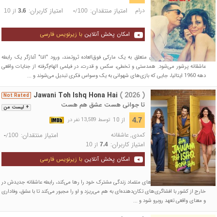
درام
امتیاز منتقدان:
امتیاز کاربران:
/
از
10
3.6
-
100
امکان پخش آنلاین
با زیرنویس فارسی
در زیبایی وحشی جزیره‌ای متعلق به یک مارکی فوق‌العاده ثروتمند، ورود "النا" آغازگر یک رابطه
عاشقانه پرشور می‌شود. همدستی و تخطی، سکس و قدرت، در فیلمی الهام‌گرفته از جنایات واقعی
دهه 1960 ایتالیا، جایی که بازی‌های شهوانی به یک وسواس فکری تبدیل می‌شوند و ...
Hai Jawani Toh Ishq Hona Hai
( 2026 )
Not Rated
تا جوانی هست عشق هم هست
+ لیست من
از 10
4.7
توسط 13,589 نفر در
کمدی
,
عاشقانه
امتیاز منتقدان:
/
-
100
امتیاز کاربران:
از
10
7.4
امکان پخش آنلاین
با زیرنویس فارسی
وقتی جس به دلیل اولویت‌های متضاد زندگی مشترک خود را رها می‌کند، رابطه عاشقانه جدیدش در
خارج از کشور با افشاگری‌های تکان‌دهنده‌ای به هم می‌ریزد و او را مجبور می‌کند تا با عشق، وفاداری
و معنای واقعی تعهد روبرو شود و ...