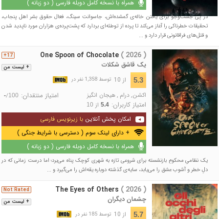
همراه با نسخه کامل دوبله فارسی ( دو زبانه )
در پی جست‌وجو برای یافتن خاله‌ی گمشده‌اش، جاسوانت سینگ، فعال حقوق بشر اهل پنجاب،
تحقیقات خطرناکی را آغاز می‌کند تا پرده از توطئه‌ای بردارد که پشت‌پرده‌ی هزاران مورد ناپدید شدن
و قتل‌های فراقانونی قرار دارد و ...
One Spoon of Chocolate
( 2026 )
17+
یک قاشق شکلات
+ لیست من
از 10
5.3
توسط 1,358 نفر در
اکشن
,
درام
,
هیجان انگیز
امتیاز منتقدان:
/
-
100
امتیاز کاربران:
از
10
5.4
امکان پخش آنلاین
با زیرنویس فارسی
+ دارای لینک سوم ( دسترسی با شرایط جنگی )
همراه با نسخه کامل دوبله فارسی ( دو زبانه )
یک نظامیِ محکومِ بازنشسته برای شروعی تازه به شهری کوچک پناه می‌برد؛ اما درست زمانی که در
دلِ خطر و آشوب عشق را می‌یابد، سایه‌ی گذشته دوباره یقه‌اش را می‌گیرد و ...
The Eyes of Others
( 2026 )
Not Rated
چشمان دیگران
+ لیست من
از 10
5.7
توسط 185 نفر در