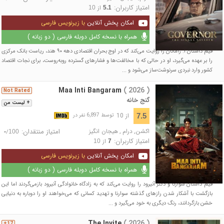
امتیاز کاربران:
از
10
5.1
امکان پخش آنلاین
با زیرنویس فارسی
همراه با نسخه کامل دوبله فارسی ( دو زبانه )
فیلم داستان آ. رامانان را روایت می‌کند که در اوج بحران اقتصادی دهه ۹۰ هند، ریاست بانک مرکزی
را بر عهده می‌گیرد، او در حالی که با مخالفت‌ها و فشارهای گسترده روبه‌روست، برای نجات اقتصاد
کشور وارد نبردی سرنوشت‌ساز می‌شود و ...
Maa Inti Bangaram
( 2026 )
Not Rated
گنج خانه
+ لیست من
از 10
7.5
توسط 6,897 نفر در
اکشن
,
درام
,
هیجان انگیز
امتیاز منتقدان:
/
-
100
امتیاز کاربران:
از
10
7
امکان پخش آنلاین
با زیرنویس فارسی
همراه با نسخه کامل دوبله فارسی ( دو زبانه )
فیلم داستان سوارنا و دکتر آنیرود را روایت می‌کند که به زادگاه خانوادگی آنیرود بازمی‌گردند اما این
بازگشت با آشکار شدن رازهای گذشته سوارنا و تهدید کسانی که می‌خواهند او را دوباره به دنیایی
خشن بازگردانند، رنگ دیگری به خود می‌گیرد و ...
The Invite
( 2026 )
17+