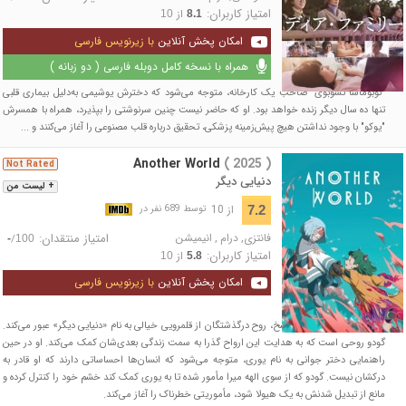
امتیاز کاربران:
از
10
8.1
امکان پخش آنلاین
با زیرنویس فارسی
همراه با نسخه کامل دوبله فارسی ( دو زبانه )
"نوبوماسا تسوبوی" صاحب یک کارخانه، متوجه می‌شود که دخترش یوشیمی به‌دلیل بیماری قلبی
تنها ده سال دیگر زنده خواهد بود. او که حاضر نیست چنین سرنوشتی را بپذیرد، همراه با همسرش
"یوکو" با وجود نداشتن هیچ پیش‌زمینه پزشکی، تحقیق درباره قلب مصنوعی را آغاز می‌کنند و ...
Another World
( 2025 )
Not Rated
دنیایی دیگر
+ لیست من
از 10
7.2
توسط 689 نفر در
فانتزی
,
درام
,
انیمیشن
امتیاز منتقدان:
/
-
100
امتیاز کاربران:
از
10
5.8
امکان پخش آنلاین
با زیرنویس فارسی
پس از مرگ و پیش از تناسخ، روح درگذشتگان از قلمرویی خیالی به نام «دنیایی دیگر» عبور می‌کند.
گودو روحی است که به هدایت این ارواح گذرا به سمت زندگی بعدی‌شان کمک می‌کند. او در حین
راهنمایی دختر جوانی به نام یوری، متوجه می‌شود که انسان‌ها احساساتی دارند که او قادر به
درکشان نیست. گودو که از سوی الهه میرا مأمور شده تا به یوری کمک کند خشم خود را کنترل کرده و
مانع از تبدیل شدنش به یک هیولا شود، مأموریتی خطرناک را آغاز می‌کند.