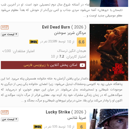
در دبیرستان روزنهولم، «سلما» در آستانه شروع سال دوم تحصیلی خود است. او در آخرین شب
تابستان با «یوهان» آشنا می‌شود؛ مردی جذاب و کمی بزرگ‌تر از خودش که بعداً معلوم می‌شود
معلم موسیقی جدید اوست و ...
Evil Dead Burn
( 2026 )
17+
مردگان شریر: سوختن
+ لیست من
از 10
6.6
توسط 23,589 نفر در
هیجان انگیز
,
ترسناک
امتیاز منتقدان:
/
-
100
امتیاز کاربران:
از
10
7.2
امکان پخش آنلاین
با زیرنویس فارسی
پس از مرگ همسرش، زنی داغدار برای یافتن آرامش به خانه خانواده همسرش پناه می‌برد. اما این
پناهگاه خیلی زود به کابوسی وحشتناک تبدیل می‌شود؛ زیرا اعضای خانواده یکی پس از دیگری به
موجودات شیطانی و تسخیرشده، بدل می‌شوند. در میان این جهنم خونین، او درمی‌یابد که
سوگندهایی که در زمان زندگی مشترک خود یاد کرده بود، معنایی فراتر از مرگ دارند؛ سوگندی که
اکنون او را وادار می‌کند برای بقا، حتی در برابر نیروهای شیطانی و مرگ، بجنگد و ...
Lucky Strike
( 2026 )
17+
ضربهٔ شانس
+ لیست من
از 10
6
توسط 535 نفر در