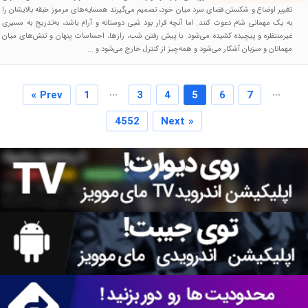
تغییر اوضاع و شکستن فضای سرد میان خود، تصمیم می‌گیرند همسایه‌های مرموز طبقه بالایشان را
به یک مهمانی شام دعوت کنند. اما آنچه قرار بود شبی دوستانه و آرام باشد، به‌تدریج به مسیری
غیرمنتظره و پیچیده کشیده می‌شود. با پیش رفتن شب، رازها، احساسات پنهان و تنش‌های میان
مهمانان و میزبان آشکار می‌شود و همه‌چیز از کنترل خارج می‌شود و ...
...
...
« Prev
1
3
4
5
6
7
4552
Next »