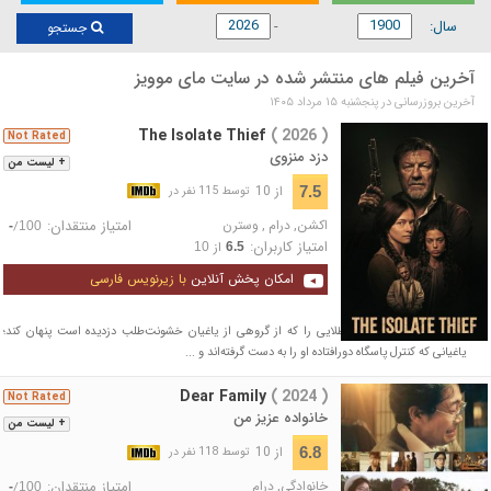
سال:
جستجو
آخرین فیلم های منتشر شده در سایت مای موویز
آخرین بروزرسانی در پنجشنبه ۱۵ مرداد ۱۴۰۵
The Isolate Thief
( 2026 )
Not Rated
دزد منزوی
+ لیست من
از 10
7.5
توسط 115 نفر در
اکشن
,
درام
,
وسترن
امتیاز منتقدان:
/
-
100
امتیاز کاربران:
از
10
6.5
امکان پخش آنلاین
با زیرنویس فارسی
زن جوانی تلاش می‌کند طلایی را که از گروهی از یاغیان خشونت‌طلب دزدیده است پنهان کند؛
یاغیانی که کنترل پاسگاه دورافتاده او را به دست گرفته‌اند و ...
Dear Family
( 2024 )
Not Rated
خانواده عزیز من
+ لیست من
از 10
6.8
توسط 118 نفر در
خانوادگی
,
درام
امتیاز منتقدان:
/
-
100