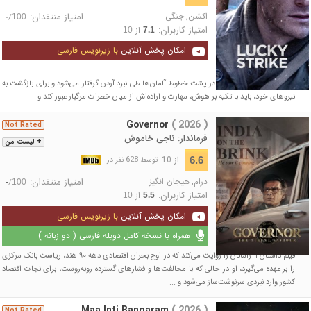
اکشن
,
جنگی
امتیاز منتقدان:
/
-
100
امتیاز کاربران:
از
10
7.1
امکان پخش آنلاین
با زیرنویس فارسی
یک سرباز آمریکایی زخمی در پشت خطوط آلمان‌ها طی نبرد آردن گرفتار می‌شود و برای بازگشت به
نیروهای خود، باید با تکیه بر هوش، مهارت و اراده‌اش از میان خطرات مرگبار عبور کند و ...
Governor
( 2026 )
Not Rated
فرماندار: ناجی خاموش
+ لیست من
از 10
6.6
توسط 628 نفر در
درام
,
هیجان انگیز
امتیاز منتقدان:
/
-
100
امتیاز کاربران:
از
10
5.5
امکان پخش آنلاین
با زیرنویس فارسی
همراه با نسخه کامل دوبله فارسی ( دو زبانه )
فیلم داستان آ. رامانان را روایت می‌کند که در اوج بحران اقتصادی دهه ۹۰ هند، ریاست بانک مرکزی
را بر عهده می‌گیرد، او در حالی که با مخالفت‌ها و فشارهای گسترده روبه‌روست، برای نجات اقتصاد
کشور وارد نبردی سرنوشت‌ساز می‌شود و ...
Maa Inti Bangaram
( 2026 )
Not Rated