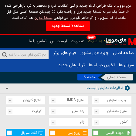
مای موویز با یک طراحی کاملاً جدید و کلی امکانات تازه و منحصر به فرد بازطراحی شده
🎉 حتماً یک سر به نسخهٔ جدید بزن و راحت بگرد 😊 چیدمان صفحهٔ اصلی مثل قبل
مانده تا گم نشوی ، و اگر ظاهر تازه‌تری می‌خواهی
نسخهٔ مدرن
هم آماده است.
مشاهدهٔ نسخهٔ جدید
new
ورود به سایت
عضویت
لیست من
تماس با ما
صفحه اصلی
چهره های مشهور
فیلم های برتر
سریال ها
آخرین دوبله ها
تریلر های جدید
صفحه اصلی
صفحه 5
تنظیمات نمایش لیست
ترتیب نمایش
امتیاز IMDB
امتیاز کاربران
امتیاز منتقدان
رده سنی
کیفیت
کشور
ژانر
دوبله فارسی
زیرنویس
فقط سریال