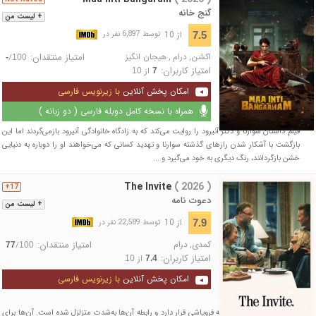
گنج خانه
+ لیست من
از 10
7.5
توسط 6,897 نفر در
اکشن
,
درام
,
هیجان انگیز
امتیاز منتقدان:
/
-
100
امتیاز کاربران:
از
10
7
امکان پخش آنلاین
با زیرنویس فارسی
همراه با نسخه کامل دوبله فارسی ( دو زبانه )
فیلم داستان سوارنا و دکتر آنیرود را روایت می‌کند که به زادگاه خانوادگی آنیرود بازمی‌گردند اما این
بازگشت با آشکار شدن رازهای گذشته سوارنا و تهدید کسانی که می‌خواهند او را دوباره به دنیایی
خشن بازگردانند، رنگ دیگری به خود می‌گیرد و ...
The Invite
( 2026 )
17+
دعوت نامه
+ لیست من
از 10
7.9
توسط 22,589 نفر در
کمدی
,
درام
امتیاز منتقدان:
/
77
100
امتیاز کاربران:
از
10
7.4
امکان پخش آنلاین
با زیرنویس فارسی
ازدواج جو و آنجلا در آستانه فروپاشی قرار دارد و رابطه آن‌ها به‌شدت متزلزل شده است. آن‌ها برای