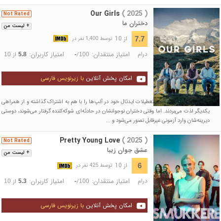
Our Girls
( 2025 )
Not Rated
دختران ما
+ لیست من
از 10
7.7
توسط 1,400 نفر در
درام
امتیاز منتقدان:
امتیاز کاربران:
/
از
10
5.8
-
100
امکان پخش آنلاین
با زیرنویس فارسی
برای سال‌ها، دو زوج خانهٔ تعطیلات ایدئال خود در آلپ‌ها را با هم به اشتراک گذاشته و از همراهی
یکدیگر لذت می‌بردند. اما وقتی دختران نوجوانشان در حادثه‌ای شوکه‌کننده گرفتار می‌شوند، دوستی
دیرینه‌شان وارد آزمونی غیرقابل تصور می‌شود و ...
Pretty Young Love
( 2025 )
Not Rated
عشق جوان زیبا
+ لیست من
از 10
6
توسط 425 نفر در
درام
امتیاز منتقدان:
امتیاز کاربران:
/
از
10
5.3
-
100
امکان پخش آنلاین
با زیرنویس فارسی