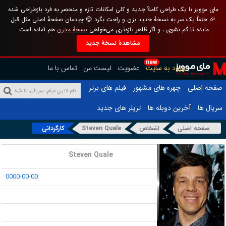
مای موویز با یک طراحی کاملاً جدید و کلی امکانات تازه و منحصر به فرد بازطراحی شده
🎉 حتماً یک سر به نسخهٔ جدید بزن و راحت بگرد 😊 چیدمان صفحهٔ اصلی مثل قبل
مانده تا گم نشوی ، و اگر ظاهر تازه‌تری می‌خواهی
نسخهٔ مدرن
هم آماده است.
مشاهدهٔ نسخهٔ جدید
new
ورود به سایت
عضویت
لیست من
تماس با ما
صفحه اصلی
چهره های مشهور
فیلم های برتر
سریال ها
آخرین دوبله ها
تریلر های جدید
صفحه اصلی
اشخاص
Steven Quale
کارگردانی
نام :
Steven Quale
تاریخ تولد :
0000-00-00
محل تولد :
قد :