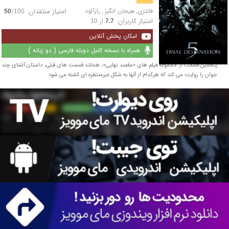
فانتزی
,
هیجان انگیز
,
رازآلود
امتیاز منتقدان:
/
50
100
امتیاز کاربران:
از
10
7.7
امکان پخش آنلاین
همراه با نسخه کامل دوبله فارسی ( دو زبانه )
پنجمین قسمت از مجموعه فیلم های «مقصد نهایی»، همانند قسمت های قبلی، داستان آشنای چند
جوان را روایت می کند که هرکدام از آنها به شکل غیرمنتظره ای کشته می شود.