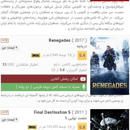
یک پرواز داخلی که در ابتدا کاملاً عادی به نظر می‌رسد، به‌دنبال وقوع مجموعه‌ای از پدیده‌های
غیرقابل‌توضیح و وحشت‌آور، به کابوسی مرگبار تبدیل می‌شود. برخوردهای سوررئال و اتفاقات
عجیب، مرز میان واقعیت و کابوس را از بین می‌برند و مسافران را در وضعیتی هولناک گرفتار
می‌کنند. در حالی که نقص‌های عجیب در سیستم‌های فنی هواپیما، رخدادهای فراطبیعی و نفوذ
نیروهای بیگانه یکی پس از دیگری شدت می‌گیرند، مسافران برای زنده ماندن ناچارند با تمام توان
در برابر این تهدیدهای ناشناخته مبارزه کنند و ...
Renegades
( 2017 )
13+
دریاچه
+ لیست من
از 10
5.4
توسط 7,948 نفر در
ماجراجویی
,
اکشن
,
درام
امتیاز منتقدان:
/
33
100
امتیاز کاربران:
از
10
5.8
امکان پخش آنلاین
همراه با نسخه کامل دوبله فارسی ( دو زبانه )
داستان فیلم در مورد گروهی از نیروهای دریایی می باشد که از وجود گنجینه ای ارزشمند در دریاچه
ی بوسنی باخبر می شوند و برای پیدا کردن آن دست به کار می شود و…
Final Destination 5
( 2011 )
17+
مقصد نهایی 5
+ لیست من
از 10
5.8
توسط 101,233 نفر در