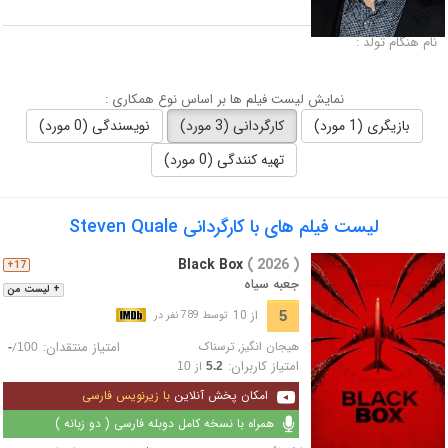
لقب :
نام هنگام تولد :
نمایش لیست فیلم ها بر اساس نوع همکاری :
بازیگری (1 مورد)
کارگردانی (3 مورد)
نویسندگی (0 مورد)
تهیه کنندگی (0 مورد)
لیست فیلم های با کارگردانی Steven Quale
Black Box
( 2026 )
17+
جعبه سیاه
+ لیست من
از 10
5
توسط 789 نفر در
هیجان انگیز
,
ترسناک
امتیاز منتقدان:
/
-
100
امتیاز کاربران:
از
10
5.2
امکان پخش آنلاین
با زیرنویس فارسی
همراه با نسخه کامل دوبله فارسی ( دو زبانه )