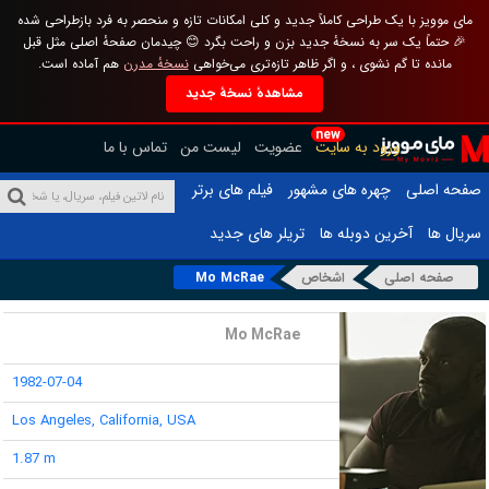
مای موویز با یک طراحی کاملاً جدید و کلی امکانات تازه و منحصر به فرد بازطراحی شده
🎉 حتماً یک سر به نسخهٔ جدید بزن و راحت بگرد 😊 چیدمان صفحهٔ اصلی مثل قبل
مانده تا گم نشوی ، و اگر ظاهر تازه‌تری می‌خواهی
نسخهٔ مدرن
هم آماده است.
مشاهدهٔ نسخهٔ جدید
new
ورود به سایت
عضویت
لیست من
تماس با ما
صفحه اصلی
چهره های مشهور
فیلم های برتر
سریال ها
آخرین دوبله ها
تریلر های جدید
صفحه اصلی
اشخاص
Mo McRae
نام :
Mo McRae
تاریخ تولد :
1982-07-04
محل تولد :
Los Angeles, California, USA
قد :
1.87 m