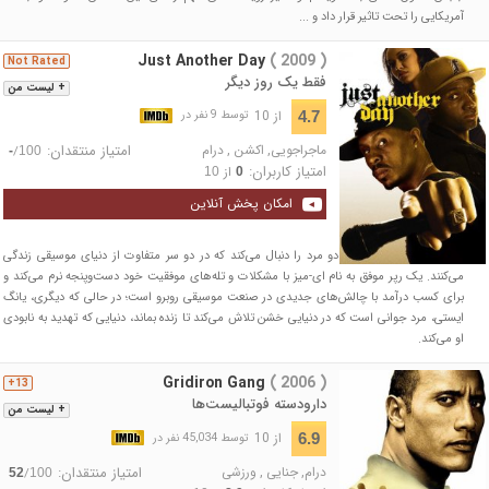
آمریکایی را تحت تاثیر قرار داد و ...
Just Another Day
( 2009 )
Not Rated
فقط یک روز دیگر
+ لیست من
از 10
4.7
توسط 9 نفر در
ماجراجویی
,
اکشن
,
درام
امتیاز منتقدان:
/
-
100
امتیاز کاربران:
از
10
0
امکان پخش آنلاین
داستان یک روز از زندگی دو مرد را دنبال می‌کند که در دو سر متفاوت از دنیای موسیقی زندگی
می‌کنند. یک رپر موفق به نام ای-میز با مشکلات و تله‌های موفقیت خود دست‌وپنجه نرم می‌کند و
برای کسب درآمد با چالش‌های جدیدی در صنعت موسیقی روبرو است؛ در حالی که دیگری، یانگ
ایستی، مرد جوانی است که در دنیایی خشن تلاش می‌کند تا زنده بماند، دنیایی که تهدید به نابودی
او می‌کند.
Gridiron Gang
( 2006 )
13+
دارودسته فوتبالیست‌ها
+ لیست من
از 10
6.9
توسط 45,034 نفر در
درام
,
جنایی
,
ورزشی
امتیاز منتقدان:
/
52
100