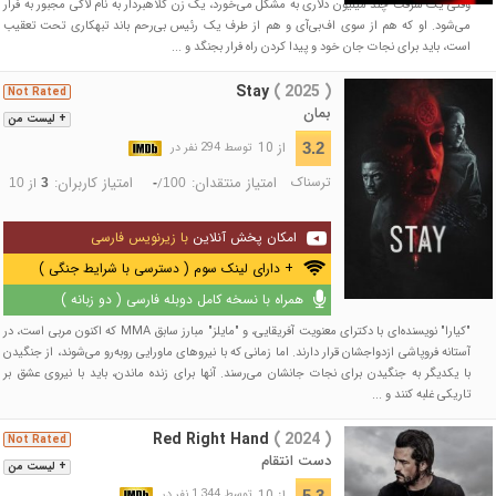
وقتی یک سرقت چند میلیون دلاری به مشکل می‌خورد، یک زن کلاهبردار به نام لاکی مجبور به فرار
می‌شود. او که هم از سوی اف‌بی‌آی و هم از طرف یک رئیس بی‌رحم باند تبهکاری تحت تعقیب
است، باید برای نجات جان خود و پیدا کردن راه فرار بجنگد و ...
Stay
( 2025 )
Not Rated
بمان
+ لیست من
از 10
3.2
توسط 294 نفر در
ترسناک
امتیاز منتقدان:
امتیاز کاربران:
/
از
10
3
-
100
امکان پخش آنلاین
با زیرنویس فارسی
+ دارای لینک سوم ( دسترسی با شرایط جنگی )
همراه با نسخه کامل دوبله فارسی ( دو زبانه )
"کیارا" نویسنده‌ای با دکترای معنویت آفریقایی، و "مایلز" مبارز سابق MMA که اکنون مربی است، در
آستانه فروپاشی ازدواجشان قرار دارند. اما زمانی که با نیروهای ماورایی روبه‌رو می‌شوند، از جنگیدن
با یکدیگر به جنگیدن برای نجات جانشان می‌رسند. آنها برای زنده ماندن، باید با نیروی عشق بر
تاریکی غلبه کنند و ...
Red Right Hand
( 2024 )
Not Rated
دست انتقام
+ لیست من
از 10
5.3
توسط 1,344 نفر در