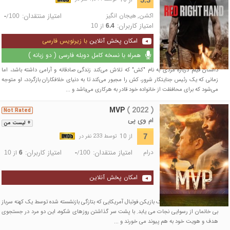
اکشن
,
هیجان انگیز
امتیاز منتقدان:
/
-
100
امتیاز کاربران:
از
10
6.4
امکان پخش آنلاین
با زیرنویس فارسی
همراه با نسخه کامل دوبله فارسی ( دو زبانه )
داستان فیلم درباره مردی به نام "کش" که تلاش می‌کند زندگی صادقانه و آرامی داشته باشد، اما
زمانی که یک رئیس جنایتکار شرور، کش را مجبور می‌کند تا به دنیای خلافکاران بازگردد، او متوجه
می‌شود که برای محافظت از خانواده خود قادر به هرکاری می‌باشد و ...
MVP
( 2022 )
Not Rated
ام وی پی
+ لیست من
از 10
7
توسط 233 نفر در
درام
امتیاز منتقدان:
امتیاز کاربران:
/
از
10
6
-
100
امکان پخش آنلاین
در خیابان های هالیوود، یک بازیکن فوتبال آمریکایی که بتازگی بازنشسته شده توسط یک کهنه سرباز
بی خانمان از رسوایی نجات می یابد. با پشت سر گذاشتن روزهای شکوه، این دو مرد در جستجوی
هدف و هویت خود به هم پیوند می خورند و ...