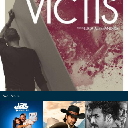
Vae Victis