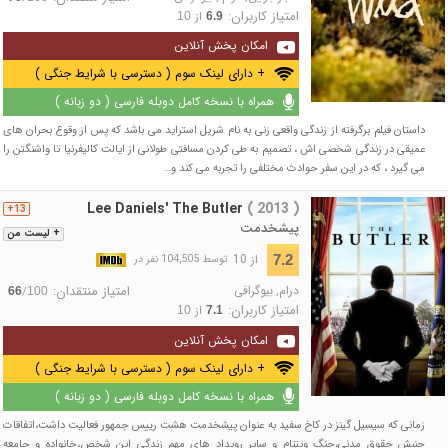
امتیاز کاربران:
از
10
6.9
امکان پخش آنلاین
+ دارای لینک سوم ( دسترسی با شرایط جنگی )
همراه با نسخه کامل دوبله فارسی ( دو زبانه )
داستان فیلم برگرفته از زندگی واقعی زنی به نام شریل استراید می باشد که پس از وقوع بحران های
عمیقی در زندگی شخصی اش ، تصمیم به طی کردن مسافتی طولانی از ایالت کالیفرنیا تا واشنگتن را
می گیرد ، که در این سفر حوادث مختلفی را تجربه می کند و…
Lee Daniels' The Butler
( 2013 )
13+
پیشخدمت
+ لیست من
از 10
7.2
توسط 104,505 نفر در
درام
,
بیوگرافی
امتیاز منتقدان:
/
66
100
امتیاز کاربران:
از
10
7.1
امکان پخش آنلاین
+ دارای لینک سوم ( دسترسی با شرایط جنگی )
همراه با نسخه کامل دوبله فارسی ( دو زبانه )
زمانی که سیسیل گینز در کاخ سفید به عنوان پیشخدمت هشت رییس جمهور فعالیت داشت،اتفاقات
جنبش حقوق مدنی،جنگ ویتنام و سایر رویداد های مهم زندگی این شخص،خانواده و جامعه