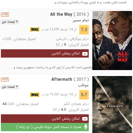
قسمت قبلی هست و به اولین رویداد پاکسازی می‎پردازد و…
All the Way
( 2016 )
13+
تمام مسیر
+ لیست من
از 10
7.3
توسط 12,239 نفر در
درام
,
بیوگرافی
,
تاریخی
امتیاز منتقدان:
/
-
100
امتیاز کاربران:
از
10
6
امکان پخش آنلاین
داستان درمورد لیندون بی جانسون است که پس از ترور کندی به ریاست جمهوری رسید و … ...
Aftermath
( 2017 )
17+
عواقب
+ لیست من
از 10
5.7
توسط 19,229 نفر در
درام
,
هیجان انگیز
امتیاز منتقدان:
/
44
100
امتیاز کاربران:
از
10
6.5
امکان پخش آنلاین
همراه با نسخه کامل دوبله فارسی ( دو زبانه )