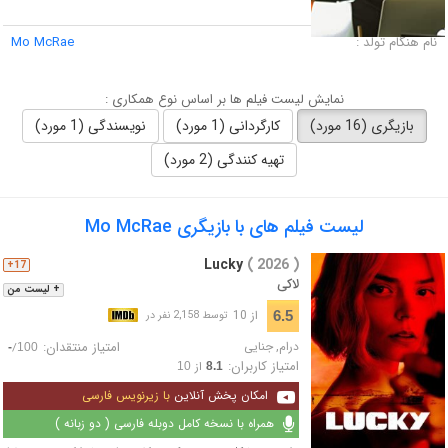
لقب :
نام هنگام تولد :
Mo McRae
نمایش لیست فیلم ها بر اساس نوع همکاری :
بازیگری (16 مورد)
کارگردانی (1 مورد)
نویسندگی (1 مورد)
تهیه کنندگی (2 مورد)
لیست فیلم های با بازیگری Mo McRae
Lucky
( 2026 )
17+
لاکی
+ لیست من
از 10
6.5
توسط 2,158 نفر در
درام
,
جنایی
امتیاز منتقدان:
/
-
100
امتیاز کاربران:
از
10
8.1
امکان پخش آنلاین
با زیرنویس فارسی
همراه با نسخه کامل دوبله فارسی ( دو زبانه )