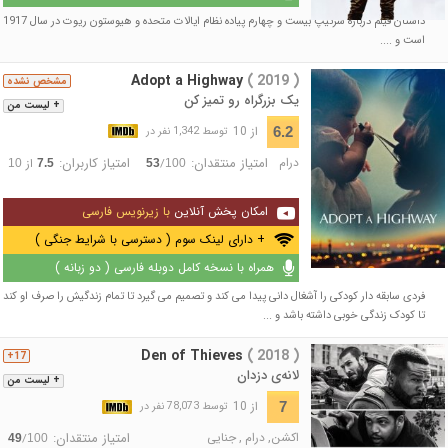
داستان فیلم درباره سرتیپ بیست و چهارم پیاده نظام ایالات متحده و هیوستون ریوت در سال 1917
است و ....
Adopt a Highway
( 2019 )
مشخص نشده
یک بزرگراه رو تمیز کن
+ لیست من
از 10
6.2
توسط 1,342 نفر در
درام
امتیاز منتقدان:
امتیاز کاربران:
/
از
10
7.5
53
100
امکان پخش آنلاین
با زیرنویس فارسی
+ دارای لینک سوم ( دسترسی با شرایط جنگی )
همراه با نسخه کامل دوبله فارسی ( دو زبانه )
فردی سابقه دار کودکی را آشغال دانی پیدا می کند و تصمیم می گیرد تا تمام زندگیش را صرف او کند
تا کودک زندگی خوبی داشته باشد و ...
Den of Thieves
( 2018 )
17+
لانه‌ی دزدان
+ لیست من
از 10
7
توسط 78,073 نفر در
اکشن
,
درام
,
جنایی
امتیاز منتقدان:
/
49
100