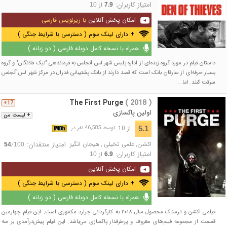
امتیاز کاربران:
از
10
7.9
امکان پخش آنلاین
با زیرنویس فارسی
+ دارای لینک سوم ( دسترسی با شرایط جنگی )
همراه با نسخه کامل دوبله فارسی ( دو زبانه )
داستان فیلم در مورد گروه زبده‌ای از اداره پلیس شهر لس آنجلس به فرماندهی "نیک فلانگان" و گروه
بسیار حرفه‌ای از سارقان بانک است که قصد دارند از بانک پشتیبانی فدرال در مرکز شهر لس آنجلس
سرقت کنند. اما...
The First Purge
( 2018 )
17+
اولین پاکسازی
+ لیست من
از 10
5.1
توسط 46,585 نفر در
اکشن
,
علمی تخیلی
,
هیجان انگیز
امتیاز منتقدان:
/
54
100
امتیاز کاربران:
از
10
6.9
امکان پخش آنلاین
+ دارای لینک سوم ( دسترسی با شرایط جنگی )
همراه با نسخه کامل دوبله فارسی ( دو زبانه )
فیلمی اکشن و ترسناک محصول سال ۲۰۱۸ به کارگردانی جرارد مک‎موری است. این فیلم چهارمین
قسمت از مجموعه فیلم‌های معروف و پرطرفدار پاکسازی می‌باشد. این فیلم پیش‌درآمدی بر سه