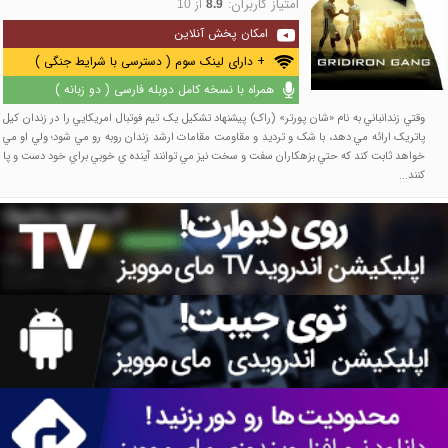
امتیاز کاربران:
از
10
8.9
امکان پخش آنلاین
+ دارای لینک سوم ( دسترسی با شرایط جنگی )
همراه با نسخه کامل دوبله فارسی ( دو زبانه )
وقتي زندانباني به نام «شان پورتر» (راک) پيشنهاد تشکيل يک تيم فوتبال امريکايي را در زندان کيل
پاتريک ارائه مي دهد، با شک و ترديد و مقاومت مقامات ارشد زندان روبه رو مي شود؛ ولي او مي
خواهد ثابت کند که حتي بزهکاران سفت و سخت نيز مي توانند آينده ي خوبي براي خود دست و پا
کنند...