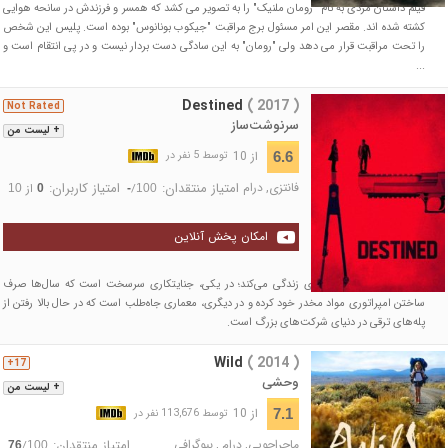
فیلم داستان مردی به نام "رومان ملنیک" را به تصویر می‌ کشد که همسر و فرزندش در سانحه هوایی
کشته شده‌ اند. مقصر این امر مسئول برج مراقبت "جیکوب بونانوس" بوده است. پلیس این شخص
را تحت مراقبت قرار می‌ دهد ولی "رومان" به این سادگی دست بردار نیست و در پی انتقام است و
...
Destined
( 2017 )
Not Rated
سرنوشت‌ساز
+ لیست من
از 10
6.6
توسط 5 نفر در
فانتزی
,
درام
امتیاز منتقدان:
امتیاز کاربران:
/
از
10
0
-
100
امکان پخش آنلاین
مردی در دو واقعیت موازی زندگی می‌کند؛ در یکی، جنایتکاری سرسخت است که سال‌ها صرف
ساختن امپراتوری مواد مخدر خود کرده و در دیگری، معماری جاه‌طلب است که در حال بالا رفتن از
پله‌های ترقی در دنیای شرکت‌های بزرگ است.
Wild
( 2014 )
17+
وحشی
+ لیست من
از 10
7.1
توسط 113,676 نفر در
ماجراجویی
,
درام
,
بیوگرافی
امتیاز منتقدان:
/
76
100