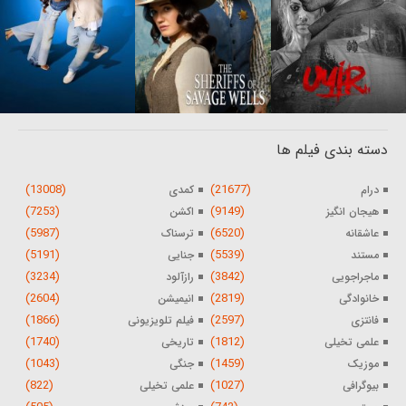
دسته بندی فیلم ها
(13008)
(21677)
درام
کمدی
(7253)
(9149)
هیجان انگیز
اکشن
(5987)
(6520)
عاشقانه
ترسناک
(5191)
(5539)
مستند
جنایی
(3234)
(3842)
ماجراجویی
رازآلود
(2604)
(2819)
خانوادگی
انیمیشن
(1866)
(2597)
فانتزی
فیلم تلویزیونی
(1740)
(1812)
علمی تخیلی
تاریخی
(1043)
(1459)
موزیک
جنگی
(822)
(1027)
بیوگرافی
علمی تخیلی