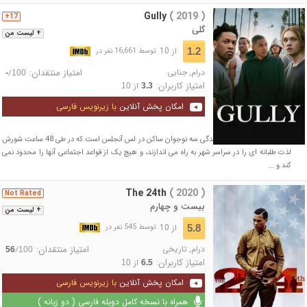
Gully
( 2019 )
17+
گلی
+ لیست من
از 10
1.2
توسط 16,661 نفر در
درام
,
جنایی
امتیاز منتقدان:
/
-
100
امتیاز کاربران:
از
10
3.3
امکان پخش آنلاین
با زیرنویس فارسی
داستان این فیلم درباره‌ی زندگی سه نوجوان ساکن در لس آنجلس است که در طی 48 ساعت شورش
لذت طلبانه ای را در سراسر شهر به راه می اندازند، و هیچ یک از قواعد اجتماعی آنها را محدود نمی
کند و ...
The 24th
( 2020 )
Not Rated
بیست و چهارم
+ لیست من
از 10
5.8
توسط 545 نفر در
درام
,
تاریخی
امتیاز منتقدان:
/
56
100
امتیاز کاربران:
از
10
6.5
امکان پخش آنلاین
با زیرنویس فارسی
همراه با نسخه کامل دوبله فارسی ( دو زبانه )