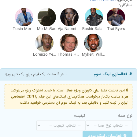
ستارگان:
Tosin Morohunfola
Mo McRae
Aja Naomi King
Bashir Salahuddin
Trai Byers
Lorenzo Yearby
Thomas Haden Church
Mykelti Williamson
📡 فعالسازی لینک سوم
، هر 2 ساعت یک فیلم برای یک کاربر ویژه
🔒 این قابلیت فقط برای
کاربران ویژه
فعال است. با خرید اشتراک ویژه می‌توانید
هر 2 ساعت یک‌بار درخواست همگام‌سازی لینک‌های این فیلم با CDN اختصاصی
ایران را ثبت کنید و دقایقی بعد به لینک سوم آن دسترسی خواهید داشت
نوع صدا:
کیفیت:
🔄 فعالسازی لینک سوم