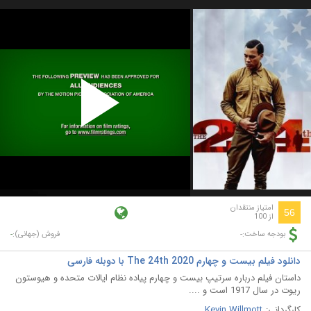
Play
Video
امتیاز منتقدان
56
از 100
-
-
بودجه ساخت:
فروش (جهانی):
دانلود فیلم بیست و چهارم The 24th 2020 با دوبله فارسی
داستان فیلم درباره سرتیپ بیست و چهارم پیاده نظام ایالات متحده و هیوستون
ریوت در سال 1917 است و ....
کارگردانی:
Kevin Willmott