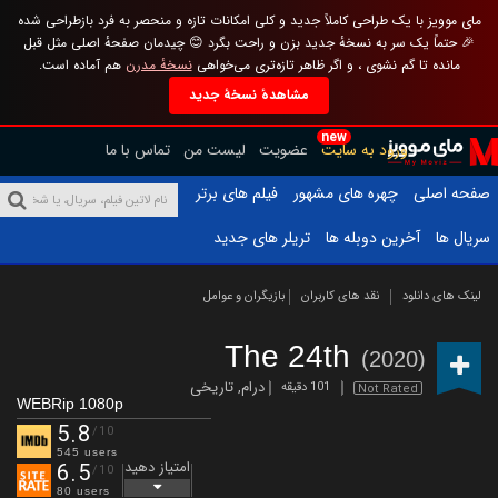
مای موویز با یک طراحی کاملاً جدید و کلی امکانات تازه و منحصر به فرد بازطراحی شده
🎉 حتماً یک سر به نسخهٔ جدید بزن و راحت بگرد 😊 چیدمان صفحهٔ اصلی مثل قبل
مانده تا گم نشوی ، و اگر ظاهر تازه‌تری می‌خواهی
نسخهٔ مدرن
هم آماده است.
مشاهدهٔ نسخهٔ جدید
new
ورود به سایت
عضویت
لیست من
تماس با ما
صفحه اصلی
چهره های مشهور
فیلم های برتر
سریال ها
آخرین دوبله ها
تریلر های جدید
لینک های دانلود
نقد های کاربران
بازیگران و عوامل
The 24th
(2020)
درام
,
تاریخی
101 دقیقه
Not Rated
WEBRip 1080p
5.8
/10
545 users
امتیاز دهید
6.5
/10
80 users