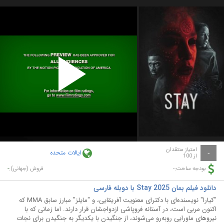
Play
Video
امتیاز منتقدان
ایالات متحده
-
از 100
-
-
بودجه ساخت:
فروش (جهانی):
دانلود فیلم بمان Stay 2025 با دوبله فارسی
"کیارا" نویسنده‌ای با دکترای معنویت آفریقایی، و "مایلز" مبارز سابق MMA که
اکنون مربی است، در آستانه فروپاشی ازدواجشان قرار دارند. اما زمانی که با
نیروهای ماورایی روبه‌رو می‌شوند، از جنگیدن با یکدیگر به جنگیدن برای نجات