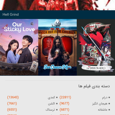
Hell Grind
دسته بندی فیلم ها
(13643)
(22811)
درام
کمدی
(7661)
(9677)
هیجان انگیز
اکشن
(6551)
(6871)
عاشقانه
ترسناک