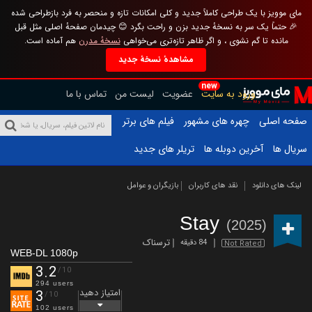
مای موویز با یک طراحی کاملاً جدید و کلی امکانات تازه و منحصر به فرد بازطراحی شده
🎉 حتماً یک سر به نسخهٔ جدید بزن و راحت بگرد 😊 چیدمان صفحهٔ اصلی مثل قبل
مانده تا گم نشوی ، و اگر ظاهر تازه‌تری می‌خواهی
نسخهٔ مدرن
هم آماده است.
مشاهدهٔ نسخهٔ جدید
new
ورود به سایت
عضویت
لیست من
تماس با ما
صفحه اصلی
چهره های مشهور
فیلم های برتر
سریال ها
آخرین دوبله ها
تریلر های جدید
لینک های دانلود
نقد های کاربران
بازیگران و عوامل
Stay
(2025)
ترسناک
84 دقیقه
Not Rated
WEB-DL 1080p
3.2
/10
294 users
امتیاز دهید
3
/10
102 users