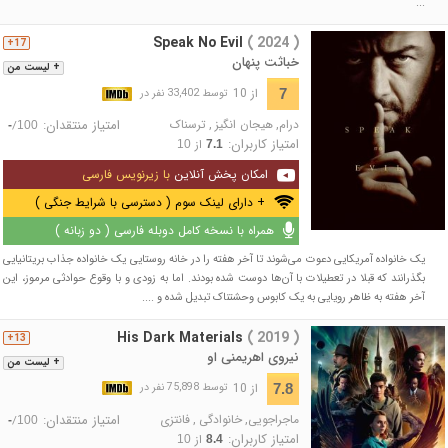
...
Speak No Evil
( 2024 )
17+
خباثت پنهان
+ لیست من
از 10
7
توسط 33,402 نفر در
درام
,
هیجان انگیز
,
ترسناک
امتیاز منتقدان:
/
-
100
امتیاز کاربران:
از
10
7.1
امکان پخش آنلاین
با زیرنویس فارسی
+ دارای لینک سوم ( دسترسی با شرایط جنگی )
همراه با نسخه کامل دوبله فارسی ( دو زبانه )
یک خانواده آمریکایی دعوت می‌شوند تا آخر هفته را در خانه روستایی یک خانواده جذاب بریتانیایی
بگذرانند که قبلا در تعطیلات با آن‌ها دوست شده بودند. اما به زودی و با وقوع حوادثی مرموز، این
آخر هفته به ظاهر رویایی به یک کابوس وحشتناک تبدیل شده و ....
His Dark Materials
( 2019 )
13+
نیروی اهریمنی او
+ لیست من
از 10
7.8
توسط 75,898 نفر در
ماجراجویی
,
خانوادگی
,
فانتزی
امتیاز منتقدان:
/
-
100
امتیاز کاربران:
از
10
8.4