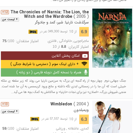
فاکس آشنا می شود و این اتفاق زندگی او را تغییر می دهد .
The Chronicles of Narnia: The Lion, the
12+
Witch and the Wardrobe
( 2005 )
+ لیست من
سرگذشت نارنیا: شیر، کمد و جادوگر
از 10
6.9
توسط 349,300 نفر در
ماجراجویی
,
خانوادگی
,
فانتزی
امتیاز منتقدان:
/
75
100
امتیاز کاربران:
از
10
8.8
امکان پخش آنلاین
+ دارای لینک سوم ( دسترسی با شرایط جنگی )
همراه با نسخه کامل دوبله فارسی ( دو زبانه )
جنگ جهانی دوم. چهار بچه از راه گنجه ای بزرگ به سرزمین نارنیا می روند که زیر سلطه ی ملکه
خبیثی است که آن جا را در زمستانی ابدی نگه داشته و مانع ورود کریسمس به آن جا شده است.
منجی شیروش بزرگ، «اصلان» نیز برای نجات «نارنیا» و ساکنانش به کمک بچه ها می آید...
Wimbledon
( 2004 )
13+
ویمبلدون
+ لیست من
از 10
6.3
توسط 57,557 نفر در
کمدی
,
عاشقانه
,
ورزشی
امتیاز منتقدان:
/
59
100