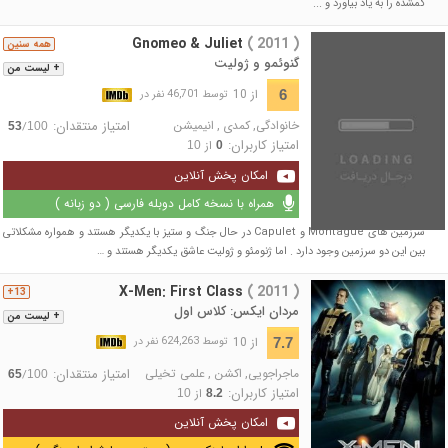
گمشده را به یاد بیاورد و ...
Gnomeo & Juliet
( 2011 )
همه سنین
گنوئمو و ژولیت
+ لیست من
از 10
6
توسط 46,701 نفر در
خانوادگی
,
کمدی
,
انیمیشن
امتیاز منتقدان:
/
53
100
امتیاز کاربران:
از
10
0
امکان پخش آنلاین
همراه با نسخه کامل دوبله فارسی ( دو زبانه )
سرزمین های Montague و Capulet در حال جنگ و ستیز با یکدیگر هستند و همواره مشکلاتی
بین این دو سرزمین وجود دارد . اما ژنومئو و ژولیت عاشق یکدیگر هستند و …
X-Men: First Class
( 2011 )
13+
مردان ایکس: کلاس اول
+ لیست من
از 10
7.7
توسط 624,263 نفر در
ماجراجویی
,
اکشن
,
علمی تخیلی
امتیاز منتقدان:
/
65
100
امتیاز کاربران:
از
10
8.2
امکان پخش آنلاین