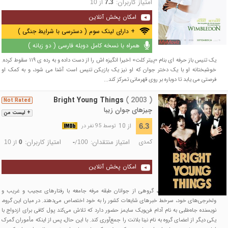
امتیاز کاربران:
از
10
7.3
امکان پخش آنلاین
+ دارای لینک سوم ( دسترسی با شرایط جنگی )
همراه با نسخه کامل دوبله فارسی ( دو زبانه )
یک تنیس باز حرفه ای بنام «پیتر کلت» اخیرا انگیزه اش را از دست داده و به رده ی ۱۱۹ سقوط کرده.
خوشبختانه او با یک دختر جوان که او نیز یک بازیکن تنیس است آشنا می شود، و به کمک او
فرصتی می یابد تا دوباره بر روی قهرمانی تمرکز کند...
Bright Young Things
( 2003 )
Not Rated
چیزهای جوان زیبا
+ لیست من
از 10
6.3
توسط 95 نفر در
کمدی
امتیاز منتقدان:
امتیاز کاربران:
/
از
10
0
-
100
امکان پخش آنلاین
در دهه ۱۹۳۰ در انگلستان، گروهی از جوانان طبقه مرفه جامعه با رفتارهای عجیب و غریب و
ولخرجی‌های خود، سرخط خبرهای شایعات کشور را به خود اختصاص می‌دهند. در میان این گروه،
نویسنده جاه‌طلبی به نام آدام فن‌ویک سایمز حضور دارد که تلاش می‌کند پول کافی برای ازدواج با
یکی دیگر از اعضای گروه به نام نینا بلانت را جمع‌آوری کند. با این حال، پس از اینکه مأموران گمرک