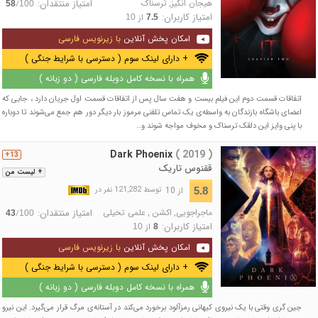
هیجان انگیز
,
ترسناک
امتیاز منتقدان:
/
58
100
امتیاز کاربران:
از
10
7.5
امکان پخش آنلاین
با زیرنویس فارسی
+ دارای لینک سوم ( دسترسی با شرایط جنگی )
همراه با نسخه کامل دوبله فارسی ( دو زبانه )
اتفاقات قسمت دوم این فیلم بیست و هفت سال پس از اتفاقات قسمت اول جریان دارد ، جایی که
اعضای باشگاه بازندگان به واسطه‌ی یک تماس تلفنی مرموز بار دیگر دور هم جمع می‌شوند تا دوباره
با پنی وایز این دلقک ترسناک و مخوف مواجه شوند و…
Dark Phoenix
( 2019 )
13+
ققنوس تاریک
+ لیست من
از 10
5.8
توسط 121,282 نفر در
ماجراجویی
,
اکشن
,
علمی تخیلی
امتیاز منتقدان:
/
43
100
امتیاز کاربران:
از
10
8
امکان پخش آنلاین
با زیرنویس فارسی
+ دارای لینک سوم ( دسترسی با شرایط جنگی )
همراه با نسخه کامل دوبله فارسی ( دو زبانه )
جین گری وقتی با یک نیروی کیهانی رمزآلود برخورد می‌کند در آستانه‌ی مرگ قرار می‌گیرد. این نیرو