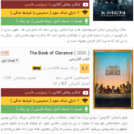
امکان پخش آنلاین
با زیرنویس فارسی
+ دارای لینک سوم ( دسترسی با شرایط جنگی )
همراه با نسخه کامل دوبله فارسی ( دو زبانه )
جنگ بزرگی بین ارتش کریپتونسول ها و مردا ایکس رخ می دهد که عامل این ها ، ظهور مردی از
دل کویری در یکی از سیاره های دور از کهکشان راشیل است که با قدرت مهار نشدنی اش ، جنگی به
پا می کند که به نبرد آخار الزمان معروف است و …
The Book of Clarence
( 2023 )
13+
کتاب کلارنس
+ لیست من
از 10
5.7
توسط 6,669 نفر در
ماجراجویی
,
کمدی
,
درام
امتیاز منتقدان:
/
-
100
امتیاز کاربران:
از
10
5.7
امکان پخش آنلاین
با زیرنویس فارسی
+ دارای لینک سوم ( دسترسی با شرایط جنگی )
همراه با نسخه کامل دوبله فارسی ( دو زبانه )
فیلم داستان "کلارنس" مردی زیرک اما گرفتار مشکلات مالی است که تلاش می‌کند زندگی بهتری
برای خانواده‌اش رقم بزند تا بتواند از زیر بار قرض‌ خلاص شود. او شیفته قدرت و شکوه منجی
نوظهور و حواریونش می‌شود. کلارنس برای رسیدن به زندگی معنوی، همه چیز را به خطر می‌اندازد و