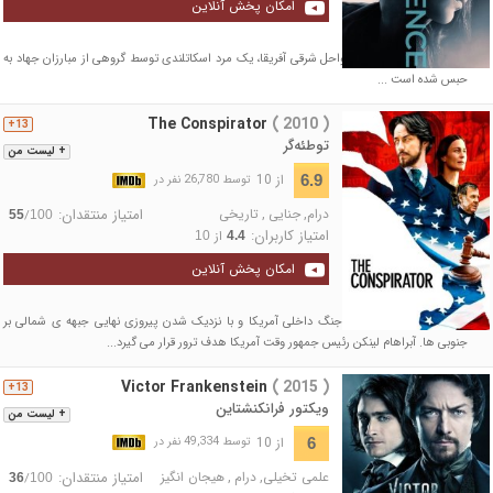
امکان پخش آنلاین
در اتاقی بدون پنجره در سواحل شرقی آفریقا، یک مرد اسکاتلندی توسط گروهی از مبارزان جهاد به
حبس شده است ...
The Conspirator
( 2010 )
13+
توطئه‌گر
+ لیست من
از 10
6.9
توسط 26,780 نفر در
درام
,
جنایی
,
تاریخی
امتیاز منتقدان:
/
55
100
امتیاز کاربران:
از
10
4.4
امکان پخش آنلاین
در آخرین ماه های پایان جنگ داخلی آمریکا و با نزدیک شدن پیروزی نهایی جبهه ی شمالی بر
جنوبی ها. آبراهام لینکن رئیس جمهور وقت آمریکا هدف ترور قرار می گیرد...
Victor Frankenstein
( 2015 )
13+
ویکتور فرانکنشتاین
+ لیست من
از 10
6
توسط 49,334 نفر در
علمی تخیلی
,
درام
,
هیجان انگیز
امتیاز منتقدان:
/
36
100