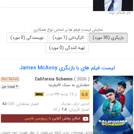
لقب :
نام هنگام تولد :
نمایش لیست فیلم ها بر اساس نوع همکاری :
بازیگری (30 مورد)
کارگردانی (1 مورد)
نویسندگی (0 مورد)
تهیه کنندگی (0 مورد)
لیست فیلم های با بازیگری James McAvoy
California Schemin
( 2026 )
Not Rated
حقه‌بازی به سبک کالیفرنیا
+ لیست من
از 10
6.8
توسط 989 نفر در
کمدی
,
درام
,
موزیک
امتیاز منتقدان:
/
62
100
امتیاز کاربران:
از
10
7.8
امکان پخش آنلاین
با زیرنویس فارسی
دو موسیقیدان جوان که به‌دلیل لهجه‌شان جدی گرفته نمی‌شوند، با جعل هویت خود به‌عنوان