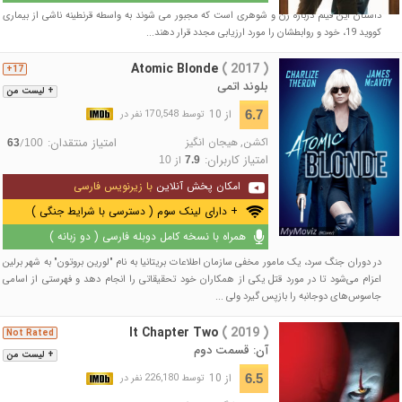
داستان این فیلم درباره زن و شوهری است که مجبور می شوند به واسطه قرنطینه ناشی از بیماری
کووید 19، خود و روابطشان را مورد ارزیابی مجدد قرار دهند...
Atomic Blonde
( 2017 )
17+
بلوند اتمی
+ لیست من
از 10
6.7
توسط 170,548 نفر در
اکشن
,
هیجان انگیز
امتیاز منتقدان:
/
63
100
امتیاز کاربران:
از
10
7.9
امکان پخش آنلاین
با زیرنویس فارسی
+ دارای لینک سوم ( دسترسی با شرایط جنگی )
همراه با نسخه کامل دوبله فارسی ( دو زبانه )
در دوران جنگ سرد، یک مامور مخفی سازمان اطلاعات بریتانیا به نام "لورین بروتون" به شهر برلین
اعزام می‌شود تا در مورد قتل یکی از همکاران خود تحقیقاتی را انجام دهد و فهرستی از اسامی
جاسوس‌های دوجانبه را بازپس گیرد ولی ...
It Chapter Two
( 2019 )
Not Rated
آن: قسمت دوم
+ لیست من
از 10
6.5
توسط 226,180 نفر در