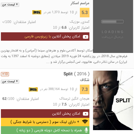
مراسم اسکار
+ لیست من
از 10
5.3
توسط 1,370 نفر در
کمدی
,
موزیک
امتیاز منتقدان:
/
-
100
امتیاز کاربران:
از
10
6.6
امکان پخش آنلاین
با زیرنویس فارسی
نود و یکمین مراسم جوایز اسکار، توسط آکادمی علوم و هنرهای سینما (آمپاس) و به افتخار بهترین
فیلم‌های سال 2018، در روز یکشنبه 24 فوریه 2019 میلادی (مطابق دوشنبه 6 اسفند 1397 به وقت
ایران) در سالن تئاتر دالبی، هالیوود، لس آنجلس برگزار شد و ....
Split
( 2016 )
13+
شکاف
+ لیست من
از 10
7.3
توسط 388,164 نفر در
هیجان انگیز
,
ترسناک
امتیاز منتقدان:
/
62
100
امتیاز کاربران:
از
10
7.5
امکان پخش آنلاین
+ دارای لینک سوم ( دسترسی با شرایط جنگی )
همراه با نسخه کامل دوبله فارسی ( دو زبانه )