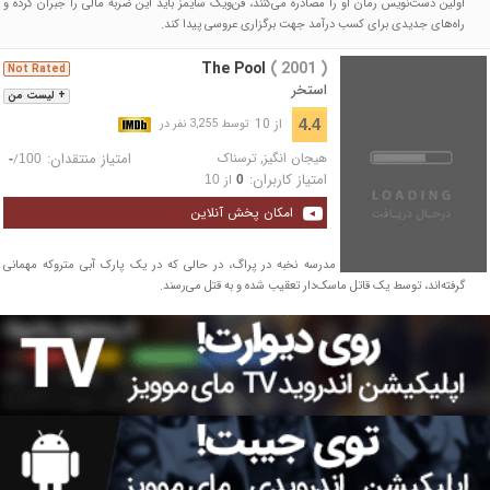
اولین دست‌نویس رمان او را مصادره می‌کنند، فن‌ویک سایمز باید این ضربه مالی را جبران کرده و
راه‌های جدیدی برای کسب درآمد جهت برگزاری عروسی پیدا کند.
The Pool
( 2001 )
Not Rated
استخر
+ لیست من
از 10
4.4
توسط 3,255 نفر در
هیجان انگیز
,
ترسناک
امتیاز منتقدان:
/
-
100
امتیاز کاربران:
از
10
0
امکان پخش آنلاین
دانشجویان بین‌المللی یک مدرسه نخبه در پراگ، در حالی که در یک پارک آبی متروکه مهمانی
گرفته‌اند، توسط یک قاتل ماسک‌دار تعقیب شده و به قتل می‌رسند.