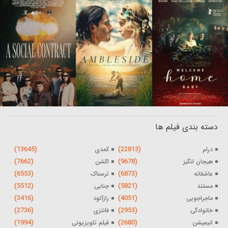
دسته بندی فیلم ها
(13645)
(22813)
درام
کمدی
(7662)
(9678)
هیجان انگیز
اکشن
(6553)
(6873)
عاشقانه
ترسناک
(5512)
(5821)
مستند
جنایی
(3416)
(4051)
ماجراجویی
رازآلود
(2736)
(2953)
خانوادگی
فانتزی
(1994)
(2680)
انیمیشن
فیلم تلویزیونی