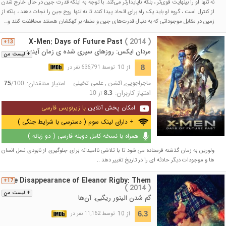
نه تنها او را بینهایت قوی‌تر ، بلکه ناپایدارتر می‌کند. با توجه به اینکه قدرت جین در حال خارج شدن
از کنترل است ، گروه او باید یک راه برای اتحاد پیدا کنند تا نه تنها روح جین را نجات دهند ، بلکه از
زمین در مقابل موجوداتی که به دنبال قدرت‌های جین و سلطه بر کهکشان هستند محافظت کنند و…
X-Men: Days of Future Past
( 2014 )
13+
مردان ایکس: روزهای سپری شده ی زمان آینده
+ لیست من
از 10
8
توسط 636,791 نفر در
ماجراجویی
,
اکشن
,
علمی تخیلی
امتیاز منتقدان:
/
75
100
امتیاز کاربران:
از
10
8.3
امکان پخش آنلاین
با زیرنویس فارسی
+ دارای لینک سوم ( دسترسی با شرایط جنگی )
همراه با نسخه کامل دوبله فارسی ( دو زبانه )
ولورین به زمان گذشته فرستاده می شود تا با تلاشی ناامیدانه برای جلوگیری از نابودی نسل انسان
ها و موجودات دیگر حادثه ای را در تاریخ تغییر دهد ..
The Disappearance of Eleanor Rigby: Them
17+
( 2014 )
+ لیست من
گم شدن الینور ریگبی: آن‌ها
از 10
6.3
توسط 11,162 نفر در