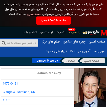
مای موویز با یک طراحی کاملاً جدید و کلی امکانات تازه و منحصر به فرد بازطراحی شده
🎉 حتماً یک سر به نسخهٔ جدید بزن و راحت بگرد 😊 چیدمان صفحهٔ اصلی مثل قبل
مانده تا گم نشوی ، و اگر ظاهر تازه‌تری می‌خواهی
نسخهٔ مدرن
هم آماده است.
مشاهدهٔ نسخهٔ جدید
new
ورود به سایت
عضویت
لیست من
تماس با ما
صفحه اصلی
چهره های مشهور
فیلم های برتر
سریال ها
آخرین دوبله ها
تریلر های جدید
صفحه اصلی
اشخاص
James McAvoy
نام :
James McAvoy
تاریخ تولد :
1979-04-21
محل تولد :
Glasgow, Scotland, UK
قد :
1.7 m