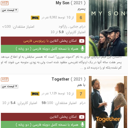
My Son
( 2021 )
17+
پسرم
+ لیست من
از 10
6
توسط 8,382 نفر در
درام
,
جنایی
,
رازآلود
امتیاز منتقدان:
/
-
100
امتیاز کاربران:
از
10
5.9
امکان پخش آنلاین
با زیرنویس فارسی
همراه با نسخه کامل دوبله فارسی ( دو زبانه )
داستان این فیلم درباره‌ی فردی به نام "ادموند مورری" است که همسر سابقش به او اطلاع میدهد
پسر هفت ساله آنها در یک اردوگاه تفریحی مفقود شده است ولی به زودی متوجه می شوند که او
گم نشده بلکه او را دزدیده اند و ....
Together
( 2021 )
17+
با هم
+ لیست من
از 10
7
توسط 1,129 نفر در
درام
امتیاز منتقدان:
امتیاز کاربران:
/
از
10
5.4
59
100
امکان پخش آنلاین
همراه با نسخه کامل دوبله فارسی ( دو زبانه )