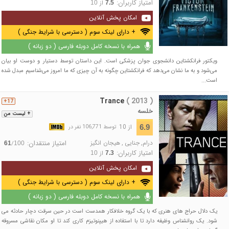
امتیاز کاربران:
از
10
7.5
امکان پخش آنلاین
+ دارای لینک سوم ( دسترسی با شرایط جنگی )
همراه با نسخه کامل دوبله فارسی ( دو زبانه )
ویکتور فرانکشتاین دانشجوی جوان پزشکی است. این داستان توسط دستیار و دوست او بیان
می‌شود و به ما نشان می‌دهد که فرانکشتاین چگونه به آن چیزی که ما امروز می‌شناسیم مبدل شده
است...
Trance
( 2013 )
17+
خلسه
+ لیست من
از 10
6.9
توسط 106,771 نفر در
درام
,
جنایی
,
هیجان انگیز
امتیاز منتقدان:
/
61
100
امتیاز کاربران:
از
10
7.3
امکان پخش آنلاین
+ دارای لینک سوم ( دسترسی با شرایط جنگی )
همراه با نسخه کامل دوبله فارسی ( دو زبانه )
یک دلال حراج های هنری که با یک گروه خلافکار همدست است در حین سرقت دچار حادثه می
شود. یک روانشناس وظیفه دارد تا با استفاده از هیپنوتیزم کاری کند تا او مکان نقاشی مسروقه