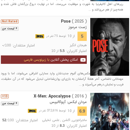
رپرهای اهل کالیفرنیا به شهرت و موفقیت می‌رسند، اما در نهایت دروغ بزرگشان فاش شده و
همه‌چیز از هم می‌پاشد و ...
Pose
( 2025 )
Not Rated
ژست مرموز
+ لیست من
از 10
5
توسط 75 نفر در
هیجان انگیز
امتیاز منتقدان:
/
-
100
امتیاز کاربران:
از
10
5.5
امکان پخش آنلاین
با زیرنویس فارسی
زوجی هنرمند برای تهیهٔ عکس‌های آلبوم جدیدشان وارد عمارتی اشرافی می‌شوند، اما با ورود
مهمانانی ناشناس، آخر هفتهٔ آرامشان به بازی‌ای روان‌شناختی تبدیل می‌شود که در آن حقیقت،
فریب و نمایش درهم می‌آمیزند و ...
X-Men: Apocalypse
( 2016 )
13+
مردان ایکس: آپوکالیپس
+ لیست من
از 10
6.9
توسط 372,616 نفر در
ماجراجویی
,
اکشن
,
علمی تخیلی
امتیاز منتقدان:
/
52
100
امتیاز کاربران:
از
10
8.3