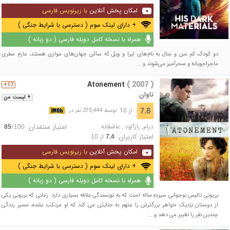
امکان پخش آنلاین
با زیرنویس فارسی
+ دارای لینک سوم ( دسترسی با شرایط جنگی )
همراه با نسخه کامل دوبله فارسی ( دو زبانه )
دو کودک کم سن و سال به نام‌های لیرا و ویل که ساکن جهان‌های موازی هستند، عازم سفری
ماجراجویانه و سحرآمیز می‌شوند و ...
Atonement
( 2007 )
17+
تاوان
+ لیست من
از 10
7.8
توسط 270,444 نفر در
درام
,
رازآلود
,
عاشقانه
امتیاز منتقدان:
/
85
100
امتیاز کاربران:
از
10
7.4
امکان پخش آنلاین
با زیرنویس فارسی
+ دارای لینک سوم ( دسترسی با شرایط جنگی )
همراه با نسخه کامل دوبله فارسی ( دو زبانه )
بریونی تالیس نوجوانی سیزده ساله است که به نویسندگی علاقه بسیاری دارد. زمانی که بریونی یکی
از دوستان نزدیک خواهر بزرگترش را متهم به جنایتی می کند که او مرتکب نشده، مسیر زندگی
چندین نفر را تغییر می دهد و ...