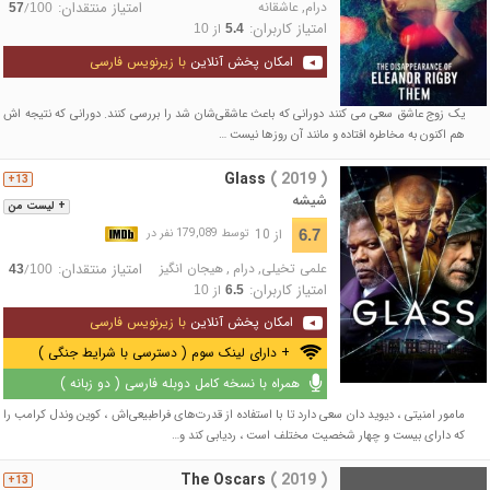
درام
,
عاشقانه
امتیاز منتقدان:
/
57
100
امتیاز کاربران:
از
10
5.4
امکان پخش آنلاین
با زیرنویس فارسی
یک زوج عاشق سعی می کنند دورانی که باعث عاشقی‌شان شد را بررسی کنند. دورانی که نتیجه اش
هم اکنون به مخاطره افتاده و مانند آن روزها نیست …
Glass
( 2019 )
13+
شیشه
+ لیست من
از 10
6.7
توسط 179,089 نفر در
علمی تخیلی
,
درام
,
هیجان انگیز
امتیاز منتقدان:
/
43
100
امتیاز کاربران:
از
10
6.5
امکان پخش آنلاین
با زیرنویس فارسی
+ دارای لینک سوم ( دسترسی با شرایط جنگی )
همراه با نسخه کامل دوبله فارسی ( دو زبانه )
مامور امنیتی ، دیوید دان سعی دارد تا با استفاده از قدرت‌های فراطبیعی‌اش ، کوین وندل کرامب را
که دارای بیست و چهار شخصیت مختلف است ، ردیابی کند و…
The Oscars
( 2019 )
13+