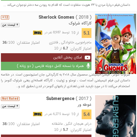
داستان فیلم دربارهٔ مردی با ۲۳ هویت متفاوت است که اقدام به ربودن سه دختر نوجوان می‌کند ...
Sherlock Gnomes
( 2018 )
12+
کارآگاه شرلوک
+ لیست من
از 10
5.1
توسط 8,987 نفر در
ماجراجویی
,
خانوادگی
,
فانتزی
امتیاز منتقدان:
/
36
100
امتیاز کاربران:
از
10
6.7
امکان پخش آنلاین
همراه با نسخه کامل دوبله فارسی ( دو زبانه )
شرلوک گنومز ، فیلمی انیمیشنی محصول سال ۲۰۱۸ به کارگردانی جان استیونسون است. در خلاصه
داستان این فیلم انیمیشنی آمده است ، نومئو و ژولیت ، کارآگاه افسانه‌ای یعنی شرلوک گنومز را
استخدام می‌کنند تا در مورد ناپدید شدن تعدادی از باغ‎های گنومز در لندن تحقیق کند و…
Submergence
( 2017 )
Not Rated
غوطه ور
+ لیست من
از 10
5.4
توسط 6,275 نفر در
درام
,
هیجان انگیز
,
عاشقانه
امتیاز منتقدان:
/
38
100
امتیاز کاربران:
از
10
5.7