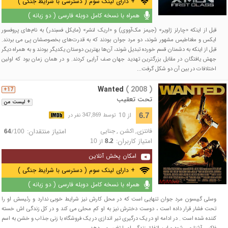
+ دارای لینک سوم ( دسترسی با شرایط جنگی )
همراه با نسخه کامل دوبله فارسی ( دو زبانه )
قبل از اینکه «چارلز ژاویر» (جیمز مک‌آووی) و «اریک لنشر» (مایکل فسبندر) به نام‌های پروفسور
ایکس و مغناطیس مشهور شوند، دو مرد جوان بودند که به قدرت‌های بخصوصشان پی می بردند.
قبل از اینکه به دشمنان قسم خورده تبدیل شوند، آن‌ها بهترین دوستان یکدیگر بودند و به همراه دیگر
جهش یافتگان در مقابل بزرگترین تهدید جهان صف آرایی کردند. و در همان زمان بود که اولین
اختلافات در بین آن دو شکل گرفت...
Wanted
( 2008 )
17+
تحت تعقیب
+ لیست من
از 10
6.7
توسط 347,869 نفر در
فانتزی
,
اکشن
,
جنایی
امتیاز منتقدان:
/
64
100
امتیاز کاربران:
از
10
8.2
امکان پخش آنلاین
+ دارای لینک سوم ( دسترسی با شرایط جنگی )
همراه با نسخه کامل دوبله فارسی ( دو زبانه )
وسلی گیبسون مرد جوان تنهایی است که در محل کارش نیز شرایط خوبی ندارد و رئیسش او را
تحت فشار قرار داده است ، دوست دخترش نیز به او کم محلی می کند و در کل زندگی اش خسته
کننده شده است . در ادامه او در یک درگیری تیر اندازی در یک فروشگاه با زنی جذاب و خشن به اسم