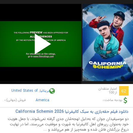
Play
Video
امتیاز منتقدان
بریتانیا
,
United States of
62
از 100
-
America
-
بودجه ساخت:
فروش (جهانی):
دانلود فیلم حقه‌بازی به سبک کالیفرنیا California Schemin 2026
دو موسیقیدان جوان که به‌دلیل لهجه‌شان جدی گرفته نمی‌شوند، با جعل هویت
خود به‌عنوان رپرهای اهل کالیفرنیا به شهرت و موفقیت می‌رسند، اما در نهایت
دروغ بزرگشان فاش شده و همه‌چیز از هم می‌پاشد و ...