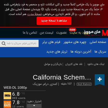
مای موویز با یک طراحی کاملاً جدید و کلی امکانات تازه و منحصر به فرد بازطراحی شده
🎉 حتماً یک سر به نسخهٔ جدید بزن و راحت بگرد 😊 چیدمان صفحهٔ اصلی مثل قبل
مانده تا گم نشوی ، و اگر ظاهر تازه‌تری می‌خواهی
نسخهٔ مدرن
هم آماده است.
مشاهدهٔ نسخهٔ جدید
new
ورود به سایت
عضویت
لیست من
تماس با ما
صفحه اصلی
چهره های مشهور
فیلم های برتر
سریال ها
آخرین دوبله ها
تریلر های جدید
لینک های دانلود
نقد های کاربران
بازیگران و عوامل
California Schemin
(2026)
کمدی
,
درام
,
موزیک
107 دقیقه
Not Rated
WEB-DL 1080p
6.8
/10
989 users
امتیاز دهید
7.8
/10
12 users