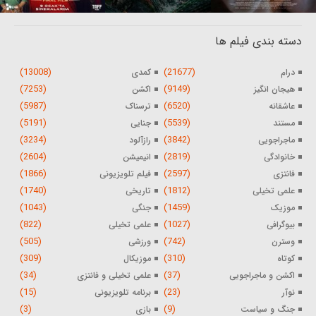
دسته بندی فیلم ها
(13008)
(21677)
درام
کمدی
(7253)
(9149)
هیجان انگیز
اکشن
(5987)
(6520)
عاشقانه
ترسناک
(5191)
(5539)
مستند
جنایی
(3234)
(3842)
ماجراجویی
رازآلود
(2604)
(2819)
خانوادگی
انیمیشن
(1866)
(2597)
فانتزی
فیلم تلویزیونی
(1740)
(1812)
علمی تخیلی
تاریخی
(1043)
(1459)
موزیک
جنگی
(822)
(1027)
بیوگرافی
علمی تخیلی
(505)
(742)
وسترن
ورزشی
(309)
(310)
کوتاه
موزیکال
(34)
(37)
اکشن و ماجراجویی
علمی تخیلی و فانتزی
(15)
(23)
نوآر
برنامه تلویزیونی
(3)
(9)
جنگ و سیاست
بازی