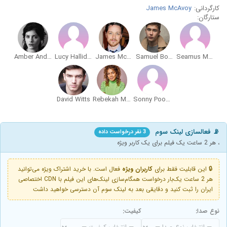
کارگردانی:
James McAvoy
ستارگان:
Amber Anderson
Lucy Halliday
James McAvoy
Samuel Bottomley
Seamus McLean Ross
David Witts
Rebekah Murrell
Sonny Poon Tip
📡 فعالسازی لینک سوم
3 نفر درخواست داده
، هر 2 ساعت یک فیلم برای یک کاربر ویژه
🔒 این قابلیت فقط برای
کاربران ویژه
فعال است. با خرید اشتراک ویژه می‌توانید
هر 2 ساعت یک‌بار درخواست همگام‌سازی لینک‌های این فیلم با CDN اختصاصی
ایران را ثبت کنید و دقایقی بعد به لینک سوم آن دسترسی خواهید داشت
نوع صدا:
کیفیت: