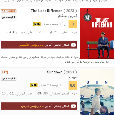
با پیرمردی ایرلندی به نام پاتریگ آشنا می شود که از اتفاق، نام خانوادگی او نیز مورفی است و ...
The Last Rifleman
( 2023 )
Not Rated
آخرین تفنگدار
+ لیست من
از 10
0
توسط 0 نفر در
درام
امتیاز منتقدان:
امتیاز کاربران:
/
از
10
4.3
-
100
امکان پخش آنلاین
با زیرنویس انگلیسی
یک کهنه سرباز جنگ جهانی دوم از خانه مراقبت خود در ایرلند شمالی فرار می کند و سفری سخت
اما الهام بخش به فرانسه را آغاز می کند و ...
Sundown
( 2021 )
17+
غروب
+ لیست من
از 10
6.6
توسط 745 نفر در
درام
امتیاز منتقدان:
امتیاز کاربران:
/
از
10
6.1
69
100
امکان پخش آنلاین
با زیرنویس فارسی