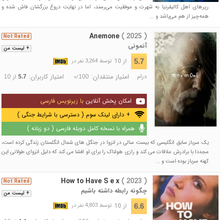
رپرهای اهل کالیفرنیا به شهرت و موفقیت می‌رسند، اما در نهایت دروغ بزرگشان فاش شده و
همه‌چیز از هم می‌پاشد و ...
Anemone
( 2025 )
Not Rated
آنمونی
+ لیست من
از 10
5.7
توسط 3,264 نفر در
درام
امتیاز منتقدان:
امتیاز کاربران:
/
از
10
5.7
-
100
امکان پخش آنلاین
با زیرنویس فارسی
+ دارای لینک سوم ( دسترسی با شرایط جنگی )
همراه با نسخه کامل دوبله فارسی ( دو زبانه )
یک سرباز سابق انگلیسی که بیست سالی در انزوا در جنگل های شمال انگلستان زندگی کرده است،
مجددا با برادرش ملاقات می کند و رازی هولناک را برای او افشا می کند که دلیل انزوای طولانی این
کهنه سرباز بوده است و ...
How to Have S e x
( 2023 )
Not Rated
چگونه رابطه داشته باشیم
+ لیست من
از 10
6.6
توسط 4,803 نفر در