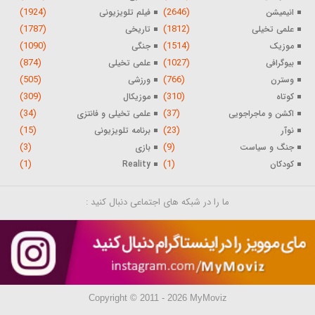
(1924)
(2646)
انیمیشن
فیلم تلویزیونی
(1787)
(1812)
علمی تخیلی
تاریخی
(1090)
(1514)
موزیک
جنگی
(874)
(1027)
بیوگرافی
علمی تخیلی
(505)
(766)
وسترن
ورزشی
(309)
(310)
کوتاه
موزیکال
(34)
(37)
اکشن و ماجراجویی
علمی تخیلی و فانتزی
(15)
(23)
نوآر
برنامه تلویزیونی
(3)
(9)
جنگ و سیاست
بازی
(1)
(1)
کودکان
Reality
ما را در شبکه های اجتماعی دنبال کنید :
Copyright © 2011 - 2026 MyMoviz