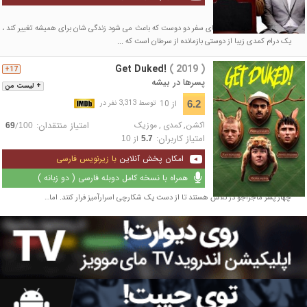
داستان فیلم درباره ماجراهای سفر دو دوست که باعث می شود زندگی شان برای همیشه تغییر کند ،
یک درام کمدی زیبا از دوستی بازمانده از سرطان است که ...
Get Duked!
( 2019 )
17+
پسرها در بیشه
+ لیست من
از 10
6.2
توسط 3,313 نفر در
اکشن
,
کمدی
,
موزیک
امتیاز منتقدان:
/
69
100
امتیاز کاربران:
از
10
5.7
امکان پخش آنلاین
با زیرنویس فارسی
همراه با نسخه کامل دوبله فارسی ( دو زبانه )
چهار پسر ماجراجو در تلاش هستند تا از دست یک شکارچی اسرارآمیز فرار کنند. اما…