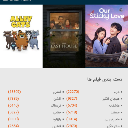
دسته بندی فیلم ها
(13307)
(22270)
درام
کمدی
(7389)
(9327)
هیجان انگیز
اکشن
(6140)
(6704)
عاشقانه
ترسناک
(5327)
(5718)
مستند
جنایی
(3308)
(3914)
ماجراجویی
رازآلود
(2654)
(2870)
خانوادگی
فانتزی