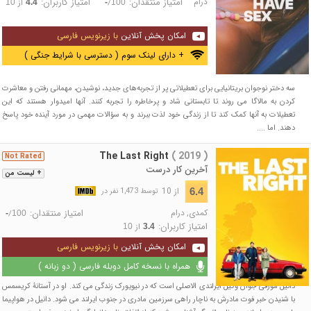
درام
امتیاز منتقدان:
امتیاز کاربران:
/
از
10
4.4
-
100
امکان پخش آنلاین
با زیرنویس فارسی
+ دارای لینک سوم ( دسترسی با شرایط جنگی )
سه دختر نوجوان بریتانیایی برای تعطیلاتی پر از تجربه‌های جدید، نوشیدن، مهمانی رفتن و معاشرت
کردن به مالاگا می روند تا تابستانی شاد و پرخاطره را تجربه کنند. آنها امیدوار هستند که این
تعطیلات به آنها کمک کند تا از زندگی خود لذت ببرند و به سؤالات مهمی در مورد آینده خود پاسخ
دهند. اما ....
The Last Right
( 2019 )
Not Rated
آخرین کار درست
+ لیست من
از 10
6.4
توسط 1,473 نفر در
کمدی
,
درام
امتیاز منتقدان:
/
-
100
امتیاز کاربران:
از
10
3.4
امکان پخش آنلاین
با زیرنویس فارسی
همراه با نسخه کامل دوبله فارسی ( دو زبانه )
دانیل مورفی جوان وکیل ایرلندی الاصلی است که در نیویورک زندگی می کند. او در آستانۀ کریسمس
با شنیدن خبر فوت مادرش به ناچار راهی سرزمین مادری در جنوب ایرلند می شود. دانیل در هواپیما