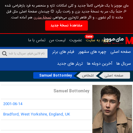
مای موویز با یک طراحی کاملاً جدید و کلی امکانات تازه و منحصر به فرد بازطراحی شده
🎉 حتماً یک سر به نسخهٔ جدید بزن و راحت بگرد 😊 چیدمان صفحهٔ اصلی مثل قبل
مانده تا گم نشوی ، و اگر ظاهر تازه‌تری می‌خواهی
نسخهٔ مدرن
هم آماده است.
مشاهدهٔ نسخهٔ جدید
new
ورود به سایت
عضویت
لیست من
تماس با ما
صفحه اصلی
چهره های مشهور
فیلم های برتر
سریال ها
آخرین دوبله ها
تریلر های جدید
صفحه اصلی
اشخاص
Samuel Bottomley
نام :
Samuel Bottomley
تاریخ تولد :
2001-06-14
محل تولد :
Bradford, West Yorkshire, England, UK
قد :