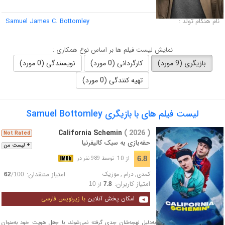
لقب :
نام هنگام تولد :
Samuel James C. Bottomley
نمایش لیست فیلم ها بر اساس نوع همکاری :
بازیگری (9 مورد)
کارگردانی (0 مورد)
نویسندگی (0 مورد)
تهیه کنندگی (0 مورد)
لیست فیلم های با بازیگری Samuel Bottomley
California Schemin
( 2026 )
Not Rated
حقه‌بازی به سبک کالیفرنیا
+ لیست من
از 10
6.8
توسط 989 نفر در
کمدی
,
درام
,
موزیک
امتیاز منتقدان:
/
62
100
امتیاز کاربران:
از
10
7.8
امکان پخش آنلاین
با زیرنویس فارسی
دو موسیقیدان جوان که به‌دلیل لهجه‌شان جدی گرفته نمی‌شوند، با جعل هویت خود به‌عنوان