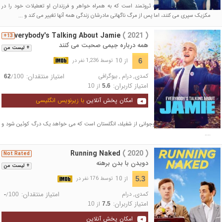
نیل بنت عضو یک خانواده ثروتمند است که به همراه خواهر و فرزندان او تعطیلات خود را در
مکزیک سپری می کنند، اما پس از مرگ ناگهانی مادرشان زندگی همه آنها تغییر می کند و ...
Everybody's Talking About Jamie
( 2021 )
13+
همه درباره جیمی صحبت می کنند
+ لیست من
از 10
6
توسط 1,236 نفر در
کمدی
,
درام
,
بیوگرافی
امتیاز منتقدان:
/
62
100
امتیاز کاربران:
از
10
5.6
امکان پخش آنلاین
با زیرنویس انگلیسی
داستان این فیلم درباره‌ی نوجوانی از شفیلد، انگلستان است که می خواهد یک درگ کوئین شود و
....
Running Naked
( 2020 )
Not Rated
دویدن با بدن برهنه
+ لیست من
از 10
5.3
توسط 176 نفر در
کمدی
,
درام
امتیاز منتقدان:
/
-
100
امتیاز کاربران:
از
10
7.5
امکان پخش آنلاین