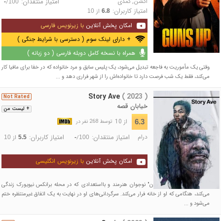
اکشن
,
کمدی
امتیاز منتقدان:
/
-
100
امتیاز کاربران:
از
10
6.8
امکان پخش آنلاین
با زیرنویس فارسی
+ دارای لینک سوم ( دسترسی با شرایط جنگی )
همراه با نسخه کامل دوبله فارسی ( دو زبانه )
وقتی یک مأموریت به فاجعه تبدیل می‌شود، یک پلیس سابق و مرد خانواده که در خفا برای مافیا کار
می‌کند، فقط یک شب فرصت دارد تا خانواده‌اش را از شهر فراری دهد و ...
Story Ave
( 2023 )
Not Rated
خیابان قصه
+ لیست من
از 10
6.3
توسط 268 نفر در
درام
امتیاز منتقدان:
امتیاز کاربران:
/
از
10
5.5
-
100
امکان پخش آنلاین
با زیرنویس انگلیسی
فیلم داستان "کادیر گریسون" نوجوان هنرمند و بااستعدادی که در محله برانکس نیویورک زندگی
می‌کند، هنگامی که او از خانه فرار می‌کند. سرگردانی‌های او در نهایت به یک اتفاق غیرمنتظره ختم
می‌شود و ...