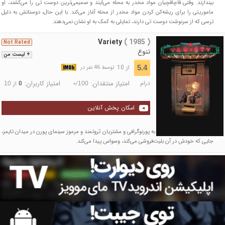
بیندازند. وقتی قاچاقچیان مواد مخدر به محله می‌آیند و صمیمی‌ترین دوست تی را می‌کشند، او
ماموریتی را برای ریشه‌کن کردن مواد مخدر از محله آغاز می‌کند. با این حال، دوستانش به دلیل
ترسی که از سرنوشت دوست تی دارند، تمایلی به کمک به او نشان نمی‌دهند.
Variety
( 1985 )
Not Rated
تنوع
+ لیست من
از 10
5.4
توسط 46 نفر در
درام
امتیاز منتقدان:
امتیاز کاربران:
/
از
10
0
-
100
امکان پخش آنلاین
یک زن جوان سرکوب‌شده، به پورنوگرافی و مشتریان ثروتمند و مرموز سینمای پورن در میدان تایمز،
جایی که خودش در آن بلیت‌فروشی می‌کند، وسواس پیدا می‌کند.