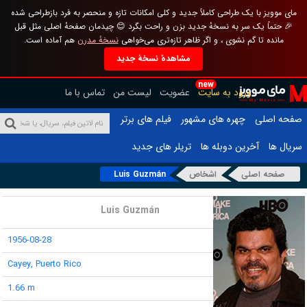
مای موویز با یک طراحی کاملاً جدید و کلی امکانات تازه و منحصر به فرد بازطراحی شده
🎉 حتماً یک سر به نسخهٔ جدید بزن و راحت بگرد 😊 چیدمان صفحهٔ اصلی مثل قبل
مانده تا گم نشوی ، و اگر ظاهر تازه‌تری می‌خواهی
نسخهٔ مدرن
هم آماده است.
مشاهدهٔ نسخهٔ جدید
new
ورود به سایت
عضویت
لیست من
تماس با ما
صفحه اصلی
چهره های مشهور
فیلم های برتر
سریال ها
آخرین دوبله ها
تریلر های جدید
صفحه اصلی
اشخاص
Luis Guzmán
نام :
Luis Guzmán
تاریخ تولد :
1956-08-28
محل تولد :
Cayey, Puerto Rico
قد :
1.66 m