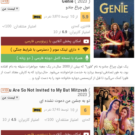
Genie
( 2023 )
12+
غول چراغ جادو
+ لیست من
از 10
5.9
توسط 3,870 نفر در
فانتزی
,
کمدی
امتیاز منتقدان:
/
-
100
امتیاز کاربران:
از
10
6.9
امکان پخش آنلاین
با زیرنویس فارسی
+ دارای لینک سوم ( دسترسی با شرایط جنگی )
همراه با نسخه کامل دوبله فارسی ( دو زبانه )
یک غول چراغ جادو به نام "فلورا" که بیش از 2000 سال در یک جعبه جواهرات عتیقه به دام افتاده
بود، به طور تصادفی توسط برنارد به خدمت فراخوانده می‌شود. حال برنارد که به کارش معتاد است از
فلورا کمک می‌گیرد تا قبل از کریسمس دوباره خانواده خود را به دست آورد و ...
You Are So Not Invited to My Bat Mitzvah
(
13+
2023 )
+ لیست من
تو به جشن من دعوت نشده ای
از 10
6
توسط 3,745 نفر در
کمدی
امتیاز منتقدان:
امتیاز کاربران:
/
از
10
4.5
-
100
امکان پخش آنلاین
با زیرنویس فارسی