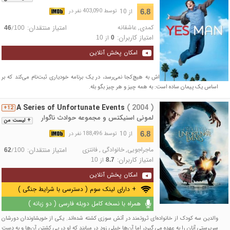
از 10
6.8
توسط 403,090 نفر در
کمدی
,
عاشقانه
امتیاز منتقدان:
/
46
100
امتیاز کاربران:
از
10
0
امکان پخش آنلاین
کارل آلن، مردی که زندگی‌اش به هیچ‌کجا نمی‌رسد، در یک برنامه خودیاری ثبت‌نام می‌کند که بر
اساس یک پیمان ساده است: به همه چیز و هر چیز بگو بله.
A Series of Unfortunate Events
( 2004 )
12+
لمونی اسنیکتس و مجموعه حوادث ناگوار
+ لیست من
از 10
6.8
توسط 188,496 نفر در
ماجراجویی
,
خانوادگی
,
فانتزی
امتیاز منتقدان:
/
62
100
امتیاز کاربران:
از
10
8.7
امکان پخش آنلاین
+ دارای لینک سوم ( دسترسی با شرایط جنگی )
همراه با نسخه کامل دوبله فارسی ( دو زبانه )
والدین سه کودک از خانواده‌ای ثروتمند در آتش سوزی کشته شده‌اند. یکی از خویشاوندان دورشان
سرپرستی آنان را به عهده می گیرد، اما آن‌ها خیلی زود در میابند که او در پی کشتن آن‌ها و به دست