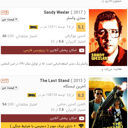
میلیون دلاری را...
Sandy Wexler
( 2017 )
13+
سندی وکسلر
+ لیست من
از 10
5.1
توسط 12,911 نفر در
کمدی
,
بیوگرافی
امتیاز منتقدان:
/
40
100
امتیاز کاربران:
از
10
6.6
امکان پخش آنلاین
با زیرنویس فارسی
داستان فیلم درباره‌ی سندی وکسلر یک مدیر استعدادیابی است که در اوایل سال ۱۹۹۰ در لس آنجلس
فعالیت می‌کند و…
The Last Stand
( 2013 )
17+
آخرین ایستگاه
+ لیست من
از 10
6.3
توسط 128,724 نفر در
اکشن
,
کمدی
,
جنایی
امتیاز منتقدان:
/
54
100
امتیاز کاربران:
از
10
7.9
امکان پخش آنلاین
+ دارای لینک سوم ( دسترسی با شرایط جنگی )