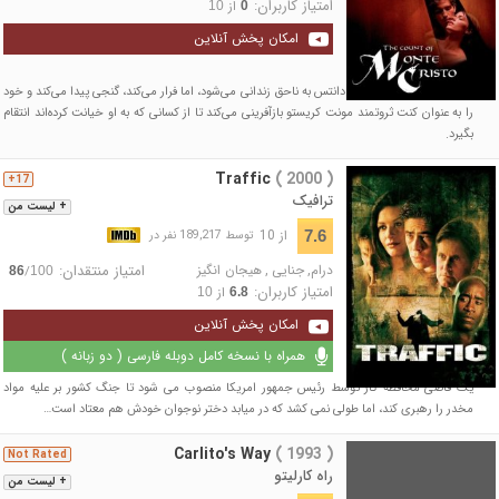
امتیاز کاربران:
از
10
0
امکان پخش آنلاین
ملوان جوانی به نام ادموند دانتس به ناحق زندانی می‌شود، اما فرار می‌کند، گنجی پیدا می‌کند و خود
را به عنوان کنت ثروتمند مونت کریستو بازآفرینی می‌کند تا از کسانی که به او خیانت کرده‌اند انتقام
بگیرد.
Traffic
( 2000 )
17+
ترافیک
+ لیست من
از 10
7.6
توسط 189,217 نفر در
درام
,
جنایی
,
هیجان انگیز
امتیاز منتقدان:
/
86
100
امتیاز کاربران:
از
10
6.8
امکان پخش آنلاین
همراه با نسخه کامل دوبله فارسی ( دو زبانه )
یک قاضی محافظه کار توسط رئیس جمهور امریکا منصوب می شود تا جنگ کشور بر علیه مواد
مخدر را رهبری کند، اما طولی نمی کشد که در میابد دختر نوجوان خودش هم معتاد است…
Carlito's Way
( 1993 )
Not Rated
راه کارلیتو
+ لیست من