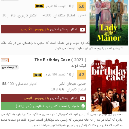
از 10
5.8
توسط 69 نفر در
کمدی
امتیاز منتقدان:
امتیاز کاربران:
/
از
10
9.3
-
100
امکان پخش آنلاین
با زیرنویس انگلیسی
داستان این فیلم درباره‌ی یک فرد خوب و بی هدف است که تبدیل به راهنمای تور در یک ملک
تاریخی شده و با روح ساکن آن عمارت دوست می شود.
The Birthday Cake
( 2021 )
17+
کیک تولد
+ لیست من
از 10
4.3
توسط 569 نفر در
جنایی
,
هیجان انگیز
امتیاز منتقدان:
/
58
100
امتیاز کاربران:
از
10
6.6
امکان پخش آنلاین
با زیرنویس فارسی
همراه با نسخه کامل دوبله فارسی ( دو زبانه )
داستان این فیلم از آنجایی آغاز می شود که "جیووانی" در دهمین سالگرد مرگ پدرش، به اکراه می
پذیرد که کیک مراسم را به خانه عمویش، که رئیس باند تبهکاران است، بیاورد. فقط دو ساعت مانده
به شب، اتفاقاتی می افتد که زندگی او را برای همیشه تغییر خواهد داد و ....