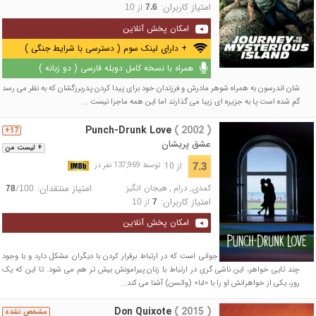
امتیاز کاربران:
از
10
7.6
امکان پخش آنلاین
+ دارای لینک سوم ( دسترسی با شرایط جنگی )
همراه با نسخه کامل دوبله فارسی ( دو زبانه )
شان اندرسون به همراه شوهر مادرش و فرزندان خود برای پیدا کردن پدربرزگشان که به نظر می رسد
گم شده است پا به جزیره ای زیبا می گذارند اما این همه ماجرا نیست ...
Punch-Drunk Love
( 2002 )
17+
عشق پریشان
+ لیست من
از 10
7.3
توسط 137,969 نفر در
کمدی
,
درام
,
هیجان انگیز
امتیاز منتقدان:
/
78
100
امتیاز کاربران:
از
10
7
امکان پخش آنلاین
«بری ایگان» (سندلر) مرد جوانی است که در ارتباط برقرار کردن با دیگران مشکل دارد و با وجود
چند تایی خواهر، این ناشی گری در ارتباط با زنان پیرامونش بیش تر هم می شود. تا این که یک
روز، یکی از خواهرانش او را با «لنا» (واتسن) آشنا می کند...
Don Quixote
( 2015 )
مشخص نشده