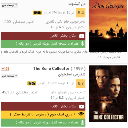
دن کیشوت
+ لیست من
از 10
5.4
توسط 346 نفر در
ماجراجویی
,
خانوادگی
,
فانتزی
امتیاز منتقدان:
/
-
100
امتیاز کاربران:
از
10
6.5
امکان پخش آنلاین
همراه با نسخه کامل دوبله فارسی ( دو زبانه )
یک نجیب زاده‌ی بازنشسته عازم سفری ماجراجویانه میشود تا به مردم کمک کرده و کارهای غلط و
اشتباه را درست کند...
The Bone Collector
( 1999 )
17+
شکارچی استخوان
+ لیست من
از 10
6.7
توسط 146,362 نفر در
درام
,
جنایی
,
هیجان انگیز
امتیاز منتقدان:
/
45
100
امتیاز کاربران:
از
10
8.2
امکان پخش آنلاین
+ دارای لینک سوم ( دسترسی با شرایط جنگی )
همراه با نسخه کامل دوبله فارسی ( دو زبانه )