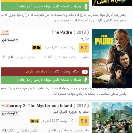
همراه با نسخه کامل دوبله فارسی ( دو زبانه )
رهبر رکود کارتل مواد مخدر در خارج از دادگاه و با سرعت به مرز مکزیک، که در آن تنها چیزی که در
مسیر خود کلانتر و کارکنان بی تجربه او است وجود دارد و …
The Padre
( 2018 )
17+
پادره
+ لیست من
از 10
5.7
توسط 1,077 نفر در
درام
امتیاز منتقدان:
امتیاز کاربران:
/
از
10
6
-
100
امکان پخش آنلاین
با زیرنویس فارسی
همراه با نسخه کامل دوبله فارسی ( دو زبانه )
هنگامی که مردی خلافکار به نام پادره در حال فرار از دست یک مامور قانون سرسخت و یک افسر
پلیس محلی می‎باشد ، با مشکلات زیادی مواجه می‎شود که…
Journey 2: The Mysterious Island
( 2012 )
12+
سفر به جزیره اسرارآمیز
+ لیست من
از 10
5.8
توسط 86,937 نفر در
ماجراجویی
,
خانوادگی
,
فانتزی
امتیاز منتقدان:
/
41
100