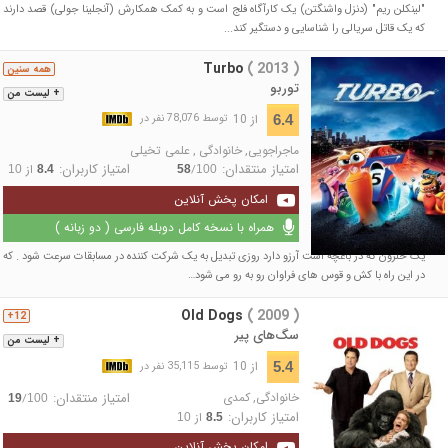
"لینکلن ریم" (دنزل واشنگتن) یک کارآگاه فلج است و به کمک همکارش (آنجلینا جولی) قصد دارند
که یک قاتل سریالی را شناسایی و دستگیر کند...
Turbo
( 2013 )
همه سنین
توربو
+ لیست من
از 10
6.4
توسط 78,076 نفر در
ماجراجویی
,
خانوادگی
,
علمی تخیلی
امتیاز منتقدان:
امتیاز کاربران:
/
از
10
8.4
58
100
امکان پخش آنلاین
همراه با نسخه کامل دوبله فارسی ( دو زبانه )
یک حلزون که در باغچه‌ است آرزو دارد روزی تبدیل به یک شرکت کننده در مسابقات سرعت شود . که
در این راه با کش و قوس های فراوان رو به رو می شود…
Old Dogs
( 2009 )
12+
سگ‌های پیر
+ لیست من
از 10
5.4
توسط 35,115 نفر در
خانوادگی
,
کمدی
امتیاز منتقدان:
/
19
100
امتیاز کاربران:
از
10
8.5
امکان پخش آنلاین