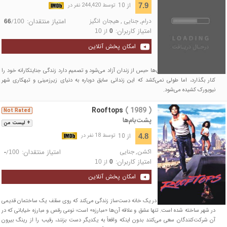
از 10
7.9
توسط 244,420 نفر در
درام
,
جنایی
,
هیجان انگیز
امتیاز منتقدان:
/
66
100
امتیاز کاربران:
از
10
0
امکان پخش آنلاین
کارلیتو بریگانته پس از سال‌ها حبس از زندان آزاد می‌شود و تصمیم دارد زندگی جنایتکارانه خود را
کنار بگذارد، اما طولی نمی‌کشد که این زندانی سابق دوباره به دنیای زیرزمینی و تبهکاری شهر
نیویورک کشیده می‌شود.
Rooftops
( 1989 )
Not Rated
پشت‌بام‌ها
+ لیست من
از 10
4.8
توسط 18 نفر در
اکشن
,
جنایی
امتیاز منتقدان:
/
-
100
امتیاز کاربران:
از
10
0
امکان پخش آنلاین
تی، مانند بیشتر دوستانش، در یک خانه دست‌ساز زندگی می‌کند که روی سقف یک ساختمان قدیمی
در شهر ساخته شده است. تنها عشق و علاقه آن‌ها «مبارزه» است؛ نوعی رقص و مبارزه خیابانی که در
آن شرکت‌کنندگان سعی می‌کنند بدون اینکه واقعاً به یکدیگر دست بزنند، رقیب را از رینگ بیرون