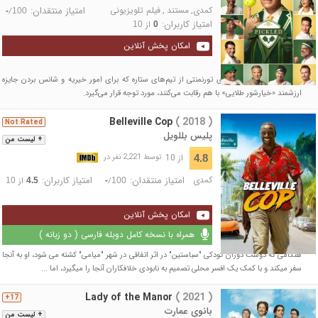
کمدی
,
مستند
,
فیلم تلویزیونی
امتیاز منتقدان:
/
-
100
امتیاز کاربران:
از
10
0
امکان پخش آنلاین
یک ورزش جدید با برگزاری تورنمنتی از تیم‌های ستاره که برای امور خیریه و شانس بردن جایزه
ارزشمند «خیارشور طلایی» با هم رقابت می‌کنند، مورد توجه قرار می‌گیرد.
Belleville Cop
( 2018 )
Not Rated
پلیس بللویل
+ لیست من
از 10
4.8
توسط 2,221 نفر در
کمدی
امتیاز منتقدان:
امتیاز کاربران:
/
از
10
4.5
-
100
امکان پخش آنلاین
همراه با نسخه کامل دوبله فارسی ( دو زبانه )
هنگامی که دوست دوران کودکی "سباستین" در اثر اتفاقی در شهر "میامی" کشته می ‎شود، او به آنجا
سفر می‎کند و با کمک یک افسر محلی تصمیم به نابودی خلافکاران آنجا را می‎گیرد، اما ...
Lady of the Manor
( 2021 )
17+
بانوی عمارت
+ لیست من