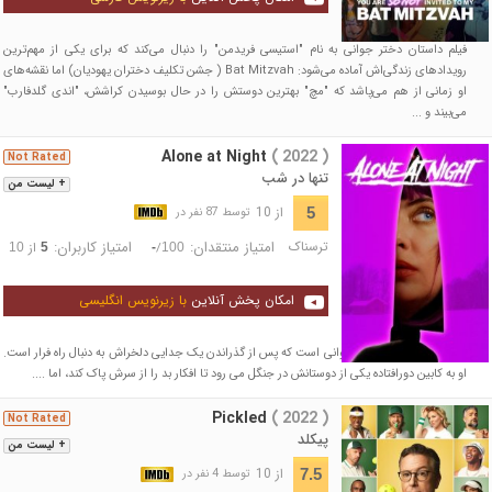
فیلم داستان دختر جوانی به نام "استیسی فریدمن" را دنبال می‌کند که برای یکی از مهم‌ترین
رویدادهای زندگی‌اش آماده می‌شود: Bat Mitzvah ( جشن تکلیف دختران یهودیان) اما نقشه‌های
او زمانی از هم می‌پاشد که "مچ" بهترین دوستش را در حال بوسیدن کراشش، "اندی گلدفارب"
می‌بیند و ...
Alone at Night
( 2022 )
Not Rated
تنها در شب
+ لیست من
از 10
5
توسط 87 نفر در
ترسناک
امتیاز منتقدان:
امتیاز کاربران:
/
از
10
5
-
100
امکان پخش آنلاین
با زیرنویس انگلیسی
فیلم داستان "ویکی" زن جوانی است که پس از گذراندن یک جدایی دلخراش به دنبال راه فرار است.
او به کابین دورافتاده یکی از دوستانش در جنگل می رود تا افکار بد را از سرش پاک کند، اما ....
Pickled
( 2022 )
Not Rated
پیکلد
+ لیست من
از 10
7.5
توسط 4 نفر در