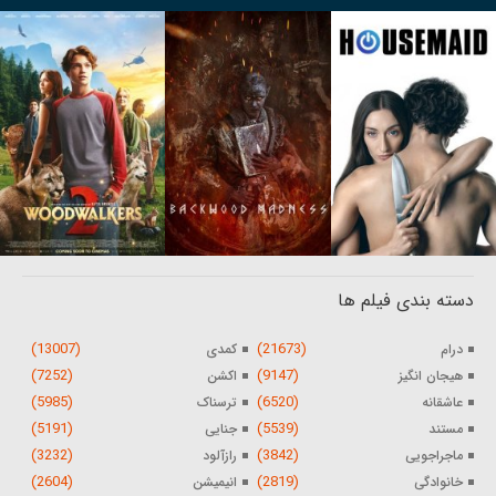
دسته بندی فیلم ها
(13007)
(21673)
درام
کمدی
(7252)
(9147)
هیجان انگیز
اکشن
(5985)
(6520)
عاشقانه
ترسناک
(5191)
(5539)
مستند
جنایی
(3232)
(3842)
ماجراجویی
رازآلود
(2604)
(2819)
خانوادگی
انیمیشن