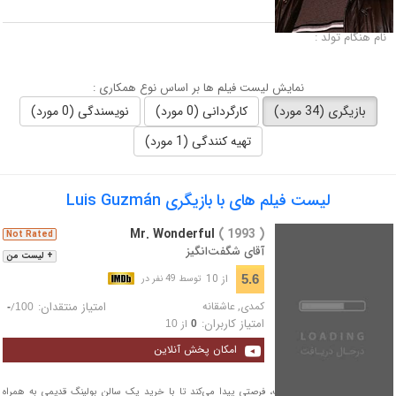
لقب :
نام هنگام تولد :
نمایش لیست فیلم ها بر اساس نوع همکاری :
بازیگری (34 مورد)
کارگردانی (0 مورد)
نویسندگی (0 مورد)
تهیه کنندگی (1 مورد)
لیست فیلم های با بازیگری Luis Guzmán
Mr. Wonderful
( 1993 )
Not Rated
آقای شگفت‌انگیز
+ لیست من
از 10
5.6
توسط 49 نفر در
کمدی
,
عاشقانه
امتیاز منتقدان:
/
-
100
امتیاز کاربران:
از
10
0
امکان پخش آنلاین
گاس که یک برق‌کار است، فرصتی پیدا می‌کند تا با خرید یک سالن بولینگ قدیمی به همراه