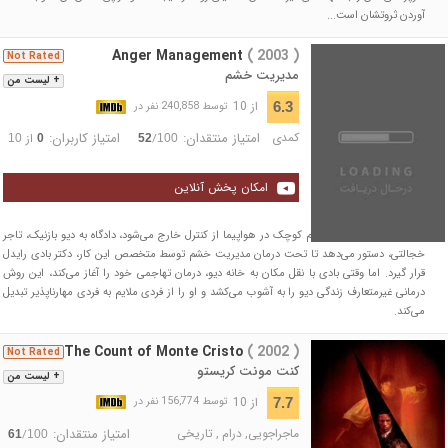
آوردن ثروتشان است...
Anger Management
( 2003 )
Not Rated
مدیریت خشم
+ لیست من
از 10
6.3
توسط 240,858 نفر در
کمدی
امتیاز منتقدان:
امتیاز کاربران:
/
از
10
0
52
100
امکان پخش آنلاین
پس از اینکه یک سوءتفاهم کوچک در هواپیما از کنترل خارج می‌شود، دادگاه به دیو بازنیک، تاجر
خجالتی، دستور می‌دهد تا تحت درمان مدیریت خشم توسط متخصص این کار، دکتر بادی رایدل
قرار گیرد. اما وقتی بادی با نقل مکان به خانه دیو، درمان تهاجمی خود را آغاز می‌کند، این روش
درمانی غیرمتعارف زندگی دیو را به آشوب می‌کشد و او را از فردی ملایم به فردی مهارناپذیر تبدیل
می‌کند.
The Count of Monte Cristo
( 2002 )
Not Rated
کنت مونت کریستو
+ لیست من
از 10
7.7
توسط 156,774 نفر در
ماجراجویی
,
درام
,
تاریخی
امتیاز منتقدان:
/
61
100