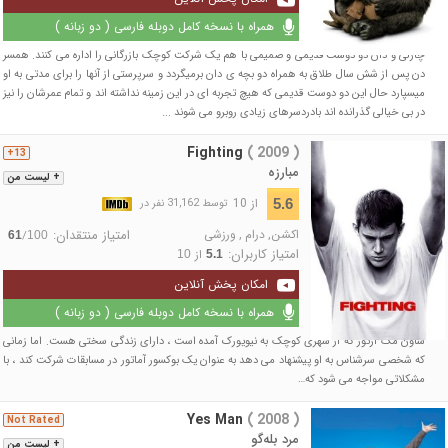
همراه با نسخه کامل دوبله فارسی ( دو زبانه )
چارلی و دان دو دوست قدیمی و صمیمی با هم یک شرکت کوچک بازرگانی را اداره می کنند. همسر
دن پس از شش سال طلاق به همراه دو بچه ی دان برمیگردد و سرپرستی از آنها را برای مدتی به او
میسپارد حال این دو دوست قدیمی که هیچ تجربه ای در این زمینه نداشته اند و تمام عمرشان را نیز
در بی خیالی گذرانده اند بادردسرهای زیادی روبرو می شوند ...
Fighting
( 2009 )
13+
مبارزه
+ لیست من
از 10
5.6
توسط 31,162 نفر در
اکشن
,
درام
,
ورزشی
امتیاز منتقدان:
/
61
100
امتیاز کاربران:
از
10
5.1
امکان پخش آنلاین
همراه با نسخه کامل دوبله فارسی ( دو زبانه )
شاون مک آرتور که از شهری کوچک به نیویورک آمده است ، دارای زندگی سختی هست. اما زمانی
که شخصی سرشناس به او پیشنهاد می دهد به عنوان یک بوکسور آماتور در مسابقات شرکت کند ، با
مشکلاتی مواجه می شود که…
Yes Man
( 2008 )
Not Rated
مرد بله‌گو
+ لیست من