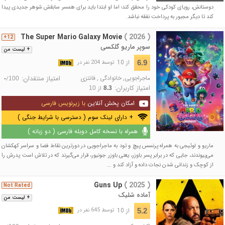
دوستانش، رویای کودکی خود را محقق کند؛ اما او ابتدا باید برای همسر سابقش شوهر جدیدی پیدا
کند تا دیگر مجبور به پرداخت نفقه نباشد.
The Super Mario Galaxy Movie
( 2026 )
12+
سوپر ماریو گلکسی
+ لیست من
از 10
6.9
توسط 204 نفر در
ماجراجویی
,
خانوادگی
,
فانتزی
امتیاز منتقدان:
/
-
100
امتیاز کاربران:
از
10
8.3
امکان پخش آنلاین
با زیرنویس فارسی
+ دارای لینک سوم ( دسترسی با شرایط جنگی )
همراه با نسخه کامل دوبله فارسی ( دو زبانه )
ماریو و لوئیجی به همراه پرنسس پیچ و تود به ماجراجویی در دورترین نقاط فضا و سراسر کهکشان
می‌پیوندند، جایی که در برابر پسر باوزر، یعنی باوزر جونیور، قرار می‌گیرند که در تلاش است پدرش را
از کوچک و زندانی شدن نجات داده و آزاد کند و ...
Guns Up
( 2025 )
Not Rated
آماده شلیک
+ لیست من
از 10
5.2
توسط 645 نفر در