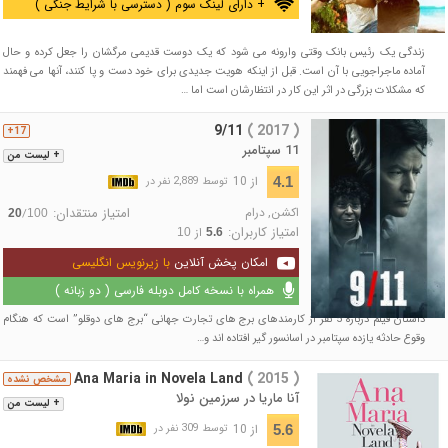
+ دارای لینک سوم ( دسترسی با شرایط جنگی )
زندگی یک رئیس بانک وقتی وارونه می شود که یک دوست قدیمی مرگشان را جعل کرده و حال
آماده ماجراجویی با آن است. قبل از اینکه هویت جدیدی برای خود دست و پا کنند، آنها می فهمند
که مشکلات بزرگی در اثر این کار در انتظارشان است اما …
9/11
( 2017 )
17+
11 سپتامبر
+ لیست من
از 10
4.1
توسط 2,889 نفر در
اکشن
,
درام
امتیاز منتقدان:
/
20
100
امتیاز کاربران:
از
10
5.6
امکان پخش آنلاین
با زیرنویس انگلیسی
همراه با نسخه کامل دوبله فارسی ( دو زبانه )
داستان فیلم دزباره 5 نفر از کارمندهای برج های تجارت جهانی “برج های دوقلو” است که هنگام
وقوع حادثه یازده سپتامبر در اسانسور گیر افتاده اند و…
Ana Maria in Novela Land
( 2015 )
مشخص نشده
آنا ماریا در سرزمین نولا
+ لیست من
از 10
5.6
توسط 309 نفر در