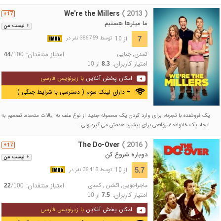
We're the Millers
( 2013 )
17+
ما میلرها هستیم
+ لیست من
از 10
7
توسط 386,759 نفر در
کمدی
,
جنایی
امتیاز منتقدان:
/
44
100
امتیاز کاربران:
از
10
8.3
امکان پخش آنلاین
با زیرنویس فارسی
+ دارای لینک سوم ( دسترسی با شرایط جنگی )
یک فروشنده با تجربه، برای وارد کردن یک محموله جدید از نوع علف به ایالات متحده، تصمیم به
ایجاد یک خانواده غیرواقعی برای پیشبرد هدفش می گیرد ولی …
The Do-Over
( 2016 )
17+
دوباره شروع کن
+ لیست من
از 10
5.7
توسط 36,418 نفر در
ماجراجویی
,
اکشن
,
کمدی
امتیاز منتقدان:
/
22
100
امتیاز کاربران:
از
10
7.5
امکان پخش آنلاین
با زیرنویس فارسی