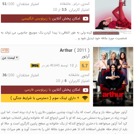
کمدی
,
درام
,
عاشقانه
امتیاز منتقدان:
/
51
100
امتیاز کاربران:
از
10
3.5
امکان پخش آنلاین
با زیرنویس انگلیسی
آنا ماریا روز بدی را شروع کرده ولی به طور اتفاقی با پیدا کردن یک سوییچ جادویی می تواند به
شخصیت مورد علاقه خود تبدیل شود و ...
Arthur
( 2011 )
13+
آرتور
+ لیست من
از 10
5.7
توسط 49,645 نفر در
کمدی
,
عاشقانه
امتیاز منتقدان:
/
36
100
امتیاز کاربران:
از
10
6
امکان پخش آنلاین
با زیرنویس فارسی
+ دارای لینک سوم ( دسترسی با شرایط جنگی )
آرتور جوانی حقه باز و بیکار است که یک ثروت چندین میلیون دلاری را به ارث برده است. اما این
ثروت زیاد در صورتی به دستش می رسد که او با کسی ازدواج کند که خانواده برایش انتخاب خواهند
کرد آما آرتور میخواهد با دختری ازدواج کندکه از یک خانواده ی سطح پایین کارگری است و حالا او
باید از تمام حقه هایش استفاده کند تا هم دختر مورد علاقه اش را به دست آورد و هم میراث چند