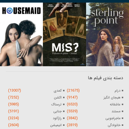
دسته بندی فیلم ها
(13007)
(21675)
درام
کمدی
(7252)
(9147)
هیجان انگیز
اکشن
(5985)
(6520)
عاشقانه
ترسناک
(5191)
(5539)
مستند
جنایی
(3234)
(3842)
ماجراجویی
رازآلود
(2604)
(2819)
خانوادگی
انیمیشن