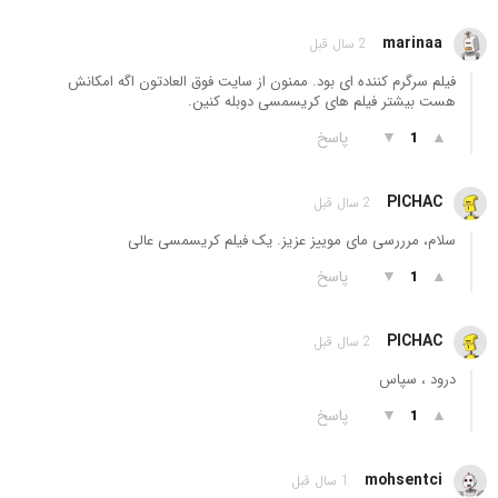
marinaa
2 سال قبل
فیلم سرگرم کننده ای بود. ممنون از سایت فوق العادتون اگه امکانش
هست بیشتر فیلم های کریسمسی دوبله کنین.
▲
▼
پاسخ
1
PICHAC
2 سال قبل
سلام، مرررسی مای موییز عزیز. یک فیلم کریسمسی عالی
▲
▼
پاسخ
1
PICHAC
2 سال قبل
درود ، سپاس
▲
▼
پاسخ
1
mohsentci
1 سال قبل