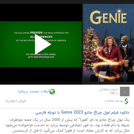
Play
Video
امتیاز منتقدان
ایالات متحده
,
بریتانیا
-
از 100
-
-
بودجه ساخت:
فروش (جهانی):
دانلود فیلم غول چراغ جادو Genie 2023 با دوبله فارسی
یک غول چراغ جادو به نام "فلورا" که بیش از 2000 سال در یک جعبه جواهرات
عتیقه به دام افتاده بود، به طور تصادفی توسط برنارد به خدمت فراخوانده می‌شود.
حال برنارد که به کارش معتاد است از فلورا کمک می‌گیرد تا قبل از کریسمس