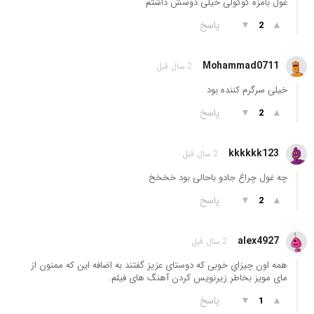
غول بامزه گوگولی خیلی دوسش داشتم
▲
▼
پاسخ
2
Mohammad0711
2 سال قبل
خیلی سرگرم کننده بود
▲
▼
پاسخ
2
kkkkkk123
2 سال قبل
چه غول چراغ جادو باحالی بود خخخخ
▲
▼
پاسخ
2
alex4927
2 سال قبل
همه اون چیزایِ خوبی که دوستای عزیز گفتند به اضافه این که ممنون از
مای مویز بخاطر زیرنویس کردن آهنگ های فیلم.
▲
▼
پاسخ
1