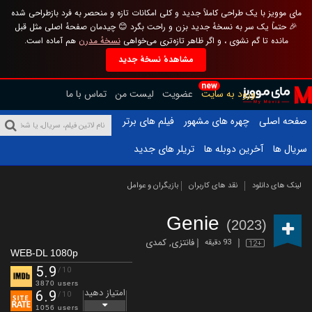
مای موویز با یک طراحی کاملاً جدید و کلی امکانات تازه و منحصر به فرد بازطراحی شده
🎉 حتماً یک سر به نسخهٔ جدید بزن و راحت بگرد 😊 چیدمان صفحهٔ اصلی مثل قبل
مانده تا گم نشوی ، و اگر ظاهر تازه‌تری می‌خواهی
نسخهٔ مدرن
هم آماده است.
مشاهدهٔ نسخهٔ جدید
new
ورود به سایت
عضویت
لیست من
تماس با ما
صفحه اصلی
چهره های مشهور
فیلم های برتر
سریال ها
آخرین دوبله ها
تریلر های جدید
لینک های دانلود
نقد های کاربران
بازیگران و عوامل
Genie
(2023)
فانتزی
,
کمدی
93 دقیقه
12+
WEB-DL 1080p
5.9
/10
3870 users
امتیاز دهید
6.9
/10
1056 users