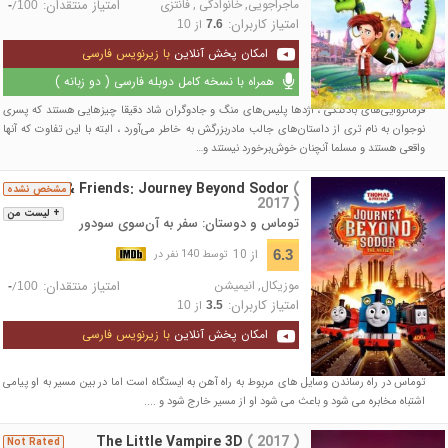
ماجراجویی
,
خانوادگی
,
فانتزی
امتیاز منتقدان:
/
-
100
امتیاز کاربران:
از
10
7.6
امکان پخش آنلاین
با زیرنویس فارسی
همراه با نسخه کامل دوبله فارسی ( دو زبانه )
فرمانروایی‌های بادکنکی ، اژدها پلیس‌های منگ و جادوگران شاد دقیقا چیزهایی هستند که پسری
نوجوان به نام تری از داستان‌های جالب مادربزرگش به خاطر می‌آورد ، البته با این تفاوت که آنها
واقعی هستند و مسلما آنچنان خوش‌برخورد نیستند و…
Thomas & Friends: Journey Beyond Sodor
(
مشخص نشده
2017 )
+ لیست من
توماس و دوستان: سفر به آن‌سوی سودور
از 10
6.3
توسط 140 نفر در
موزیکال
,
انیمیشن
امتیاز منتقدان:
/
-
100
امتیاز کاربران:
از
10
3.5
امکان پخش آنلاین
با زیرنویس فارسی
توماس در راه رساندن وسایل های مربوط به راه آهن به ایستگاه است اما در بین مسیر به او پیامی
اشتباه مخابره می شود و باعث می شود او از مسیر خارج شود و ....
The Little Vampire 3D
( 2017 )
Not Rated