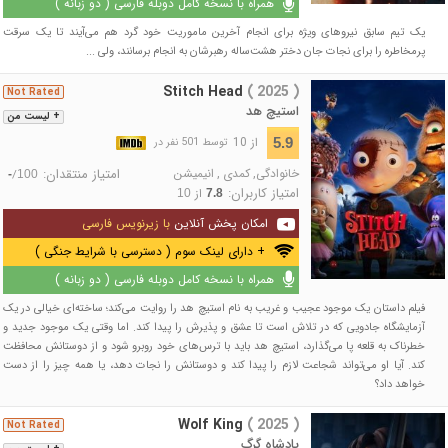
همراه با نسخه کامل دوبله فارسی ( دو زبانه )
یک تیم سابق نیروهای ویژه برای انجام آخرین ماموریت خود گرد هم می‌آیند تا یک سرقت
پرمخاطره را برای نجات جان دختر هشت‌ساله رهبرشان به انجام برسانند، ولی ...
Stitch Head
( 2025 )
Not Rated
استیچ هد
+ لیست من
از 10
5.9
توسط 501 نفر در
خانوادگی
,
کمدی
,
انیمیشن
امتیاز منتقدان:
/
-
100
امتیاز کاربران:
از
10
7.8
امکان پخش آنلاین
با زیرنویس فارسی
+ دارای لینک سوم ( دسترسی با شرایط جنگی )
همراه با نسخه کامل دوبله فارسی ( دو زبانه )
فیلم داستان یک موجود عجیب و غریب به نام استیچ‌ هد را روایت می‌کند؛ ساخته‌ای خیالی در یک
آزمایشگاه جادویی که در تلاش است تا عشق و پذیرش را پیدا کند. اما وقتی یک موجود جدید و
خطرناک به قلعه پا می‌گذارد، استیچ‌ هد باید با ترس‌های خود روبرو شود و از دوستانش محافظت
کند. آیا او می‌تواند شجاعت لازم را پیدا کند و دوستانش را نجات دهد، یا همه چیز را از دست
خواهد داد؟
Wolf King
( 2025 )
Not Rated
پادشاه گرگ