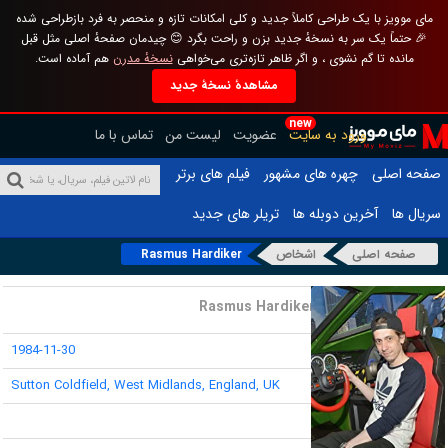
مای موویز با یک طراحی کاملاً جدید و کلی امکانات تازه و منحصر به فرد بازطراحی شده
🎉 حتماً یک سر به نسخهٔ جدید بزن و راحت بگرد 😊 چیدمان صفحهٔ اصلی مثل قبل
مانده تا گم نشوی ، و اگر ظاهر تازه‌تری می‌خواهی
نسخهٔ مدرن
هم آماده است.
مشاهدهٔ نسخهٔ جدید
new
ورود به سایت
عضویت
لیست من
تماس با ما
صفحه اصلی
چهره های مشهور
فیلم های برتر
سریال ها
آخرین دوبله ها
تریلر های جدید
صفحه اصلی
اشخاص
Rasmus Hardiker
نام :
Rasmus Hardiker
تاریخ تولد :
1984-11-30
محل تولد :
Sutton Coldfield, West Midlands, England, UK
قد :