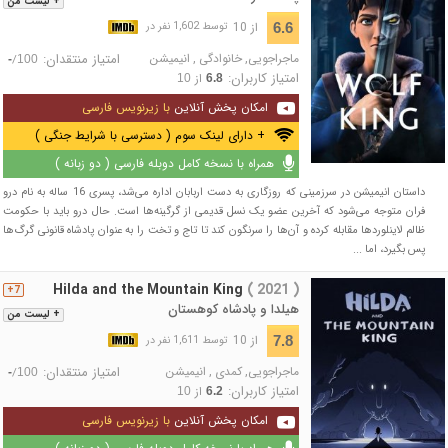
+ لیست من
از 10
6.6
توسط 1,602 نفر در
ماجراجویی
,
خانوادگی
,
انیمیشن
امتیاز منتقدان:
/
-
100
امتیاز کاربران:
از
10
6.8
امکان پخش آنلاین
با زیرنویس فارسی
+ دارای لینک سوم ( دسترسی با شرایط جنگی )
همراه با نسخه کامل دوبله فارسی ( دو زبانه )
داستان انیمیشن در سرزمینی که روزگاری به دست اربابان اداره می‌شد، پسری 16 ساله به نام درو
فران متوجه می‌شود که آخرین عضو یک نسل قدیمی از گرگینه‌ها است. حال درو باید با حکومت
ظالم لاینلوردها مقابله کرده و آن‌ها را سرنگون کند تا تاج‌ و تخت را به عنوان پادشاه قانونی گرگ‌ها
پس بگیرد، اما ...
Hilda and the Mountain King
( 2021 )
7+
هیلدا و پادشاه کوهستان
+ لیست من
از 10
7.8
توسط 1,611 نفر در
ماجراجویی
,
کمدی
,
انیمیشن
امتیاز منتقدان:
/
-
100
امتیاز کاربران:
از
10
6.2
امکان پخش آنلاین
با زیرنویس فارسی