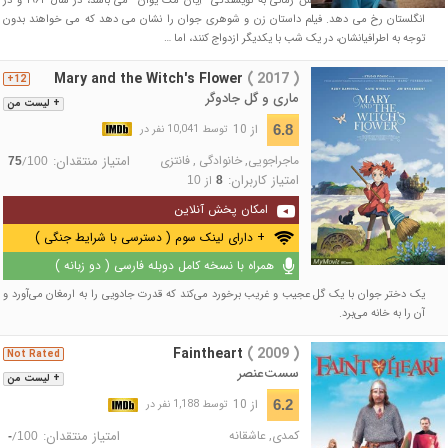
موضوع این فیلم که براساس رمانی به نویسندگی “اِیان مَک یوان” می باشد، در سال ۱۹۶۲ و در
انگلستان رخ می دهد. فیلم داستان زن و شوهری جوان را نشان می دهد که می خواهند بدون
توجه به اطرافیانشان، در یک شب با یکدیگر ازدواج کنند، اما …
Mary and the Witch's Flower
( 2017 )
12+
ماری و گل جادوگر
+ لیست من
از 10
6.8
توسط 10,041 نفر در
ماجراجویی
,
خانوادگی
,
فانتزی
امتیاز منتقدان:
/
75
100
امتیاز کاربران:
از
10
8
امکان پخش آنلاین
+ دارای لینک سوم ( دسترسی با شرایط جنگی )
همراه با نسخه کامل دوبله فارسی ( دو زبانه )
یک دختر جوان با یک گل عجیب و غریب برخورد می‌کند که قدرت جادویی را به ارمغان می‌آورد و
آن را به خانه می‌برد.
Faintheart
( 2009 )
Not Rated
سست‌عنصر
+ لیست من
از 10
6.2
توسط 1,188 نفر در
کمدی
,
عاشقانه
امتیاز منتقدان:
/
-
100