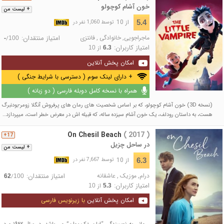
خون آشام کوچولو
+ لیست من
از 10
5.4
توسط 1,060 نفر در
ماجراجویی
,
خانوادگی
,
فانتزی
امتیاز منتقدان:
/
-
100
امتیاز کاربران:
از
10
6.3
امکان پخش آنلاین
+ دارای لینک سوم ( دسترسی با شرایط جنگی )
همراه با نسخه کامل دوبله فارسی ( دو زبانه )
(نسخه 3D) خون آشام کوچولو، که بر اساس شخصیت های رمان های پرفروش آنگلا زومر-بودنبرگ
هست، به داستان رودلف، یک خون آشام سیزده ساله، که قبیله اش در معرض خطر است، میپردازد…
On Chesil Beach
( 2017 )
17+
در ساحل چزیل
+ لیست من
از 10
6.3
توسط 7,667 نفر در
درام
,
موزیک
,
عاشقانه
امتیاز منتقدان:
/
62
100
امتیاز کاربران:
از
10
5.3
امکان پخش آنلاین
با زیرنویس فارسی