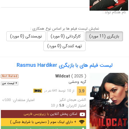
لقب :
نام هنگام تولد :
نمایش لیست فیلم ها بر اساس نوع همکاری :
بازیگری (11 مورد)
کارگردانی (0 مورد)
نویسندگی (0 مورد)
تهیه کنندگی (0 مورد)
لیست فیلم های با بازیگری Rasmus Hardiker
Wildcat
( 2025 )
Not Rated
گربه وحشی
+ لیست من
از 10
3.9
توسط 641 نفر در
اکشن
,
هیجان انگیز
امتیاز منتقدان:
/
-
100
امتیاز کاربران:
از
10
5.9
امکان پخش آنلاین
با زیرنویس فارسی
+ دارای لینک سوم ( دسترسی با شرایط جنگی )