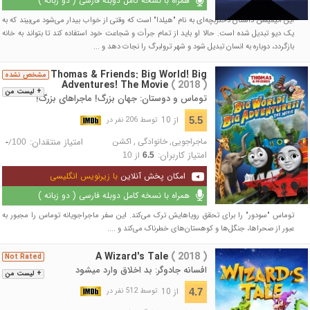
همراه با نسخه کامل دوبله فارسی ( دو زبانه )
این انیمیشن داستان دختربچه‌ای به نام "هیلدا" است که وقتی از خواب بیدار می‌شود می‌بیند که به
یک دیو تبدیل شده است. حالا او باید از تمام جرأت و شجاعت خود استفاده کند تا بتواند به خانه
بازگردد، دوباره به انسان تبدیل شود و شهر ترولبرگ را نجات دهد و ...
Thomas & Friends: Big World! Big
مشخص نشده
Adventures! The Movie
( 2018 )
+ لیست من
توماس و دوستان: جهان بزرگ! ماجراهای بزرگ!
از 10
5.5
توسط 206 نفر در
ماجراجویی
,
خانوادگی
,
اکشن
امتیاز منتقدان:
/
-
100
امتیاز کاربران:
از
10
6.5
امکان پخش آنلاین
با زیرنویس انگلیسی
همراه با نسخه کامل دوبله فارسی ( دو زبانه )
توماس "سودور" را برای تحقق رویاهایش ترک می‌کند. این سفر ماجراجویانه توماس را مجبور به
عبور از صحراها، جنگل‌ها و کوهستان‌های خطرناک می‌کند و ....
A Wizard's Tale
( 2018 )
Not Rated
افسانه جادوگر: بد اخلاق وارد میشود
+ لیست من
از 10
4.7
توسط 512 نفر در