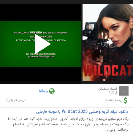
Play
Video
امتیاز منتقدان
بریتانیا
-
از 100
-
-
بودجه ساخت:
فروش (جهانی):
دانلود فیلم گربه وحشی Wildcat 2025 با دوبله فارسی
یک تیم سابق نیروهای ویژه برای انجام آخرین ماموریت خود گرد هم می‌آیند تا
یک سرقت پرمخاطره را برای نجات جان دختر هشت‌ساله رهبرشان به انجام
برسانند، ولی ...