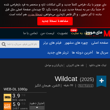
مای موویز با یک طراحی کاملاً جدید و کلی امکانات تازه و منحصر به فرد بازطراحی شده
🎉 حتماً یک سر به نسخهٔ جدید بزن و راحت بگرد 😊 چیدمان صفحهٔ اصلی مثل قبل
مانده تا گم نشوی ، و اگر ظاهر تازه‌تری می‌خواهی
نسخهٔ مدرن
هم آماده است.
مشاهدهٔ نسخهٔ جدید
new
ورود به سایت
عضویت
لیست من
تماس با ما
صفحه اصلی
چهره های مشهور
فیلم های برتر
سریال ها
آخرین دوبله ها
تریلر های جدید
لینک های دانلود
نقد های کاربران
بازیگران و عوامل
Wildcat
(2025)
اکشن
,
هیجان انگیز
99 دقیقه
Not Rated
WEB-DL 1080p
3.9
/10
641 users
امتیاز دهید
5.9
/10
1467 users