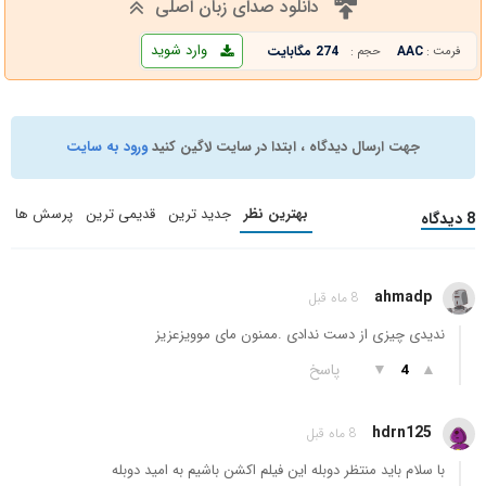
دانلود صدای زبان اصلی
وارد شوید
AAC
274 مگابایت
فرمت :
حجم :
جهت ارسال دیدگاه ، ابتدا در سایت لاگین کنید
ورود به سایت
بهترین نظر
جدید ترین
قدیمی ترین
پرسش ها
8 دیدگاه
ahmadp
8 ماه قبل
ندیدی چیزی از دست ندادی .ممنون مای موویزعزیز
▲
▼
پاسخ
4
hdrn125
8 ماه قبل
با سلام باید منتظر دوبله این فیلم اکشن باشیم به امید دوبله