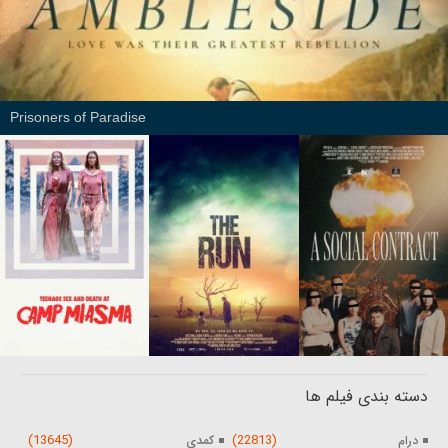
Prisoners of Paradise
دسته بندی فیلم ها
(13645)
(22813)
درام
کمدی