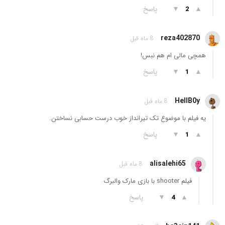
▲
▼
پاسخ
2
reza402870
8 ماه قبل
همچی مالی ام هم نبس!
▲
▼
پاسخ
1
HellB0y
8 ماه قبل
یه فیلم با موضوع تک تیرانداز خوب درست حسابی نساختن.
▲
▼
پاسخ
1
alisalehi65
8 ماه قبل
فیلم shooter با بازی مارک والبرگ
▲
▼
پاسخ
4