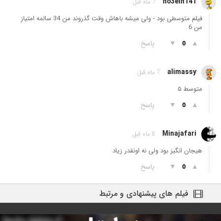
ho3ein141
7 ماه قبل
فیلم متوسطی بود - ولی میشه باهاش وقت گذروند من 34 سالمه امتیاز
من 6
▲
▼
پاسخ
0
alimassy
7 ماه قبل
متوسط ۵
▲
▼
پاسخ
0
Minajafari
8 ماه قبل
هیجان انگیز بود ولی نه اونقدر زیاد
▲
▼
پاسخ
0
فیلم های پیشنهادی و مرتبط