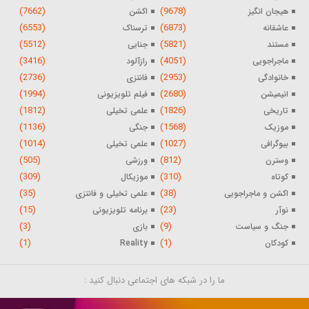
(7662)
(9678)
هیجان انگیز
اکشن
(6553)
(6873)
عاشقانه
ترسناک
(5512)
(5821)
مستند
جنایی
(3416)
(4051)
ماجراجویی
رازآلود
(2736)
(2953)
خانوادگی
فانتزی
(1994)
(2680)
انیمیشن
فیلم تلویزیونی
(1812)
(1826)
تاریخی
علمی تخیلی
(1136)
(1568)
موزیک
جنگی
(1014)
(1027)
بیوگرافی
علمی تخیلی
(505)
(812)
وسترن
ورزشی
(309)
(310)
کوتاه
موزیکال
(35)
(38)
اکشن و ماجراجویی
علمی تخیلی و فانتزی
(15)
(23)
نوآر
برنامه تلویزیونی
(3)
(9)
جنگ و سیاست
بازی
(1)
(1)
کودکان
Reality
ما را در شبکه های اجتماعی دنبال کنید :