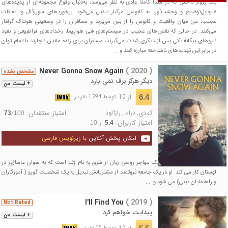
یک پرواز داخلی که در ابتدا کاملاً عادی به نظر می‌رسد، به‌دنبال وقوع مجموعه‌ای از پدیده‌های
غیرقابل‌توضیح و وحشت‌آور، به کابوسی مرگبار تبدیل می‌شود. برخوردهای سوررئال و اتفاقات
عجیب، مرز میان واقعیت و کابوس را از بین می‌برند و مسافران را در وضعیتی هولناک گرفتار
می‌کنند. در حالی که نقص‌های عجیب در سیستم‌های فنی هواپیما، رخدادهای فراطبیعی و نفوذ
نیروهای بیگانه یکی پس از دیگری شدت می‌گیرند، مسافران برای زنده ماندن ناچارند با تمام توان
در برابر این تهدیدهای ناشناخته مبارزه کنند و ...
Never Gonna Snow Again
( 2020 )
مشخص نشده
دیگر هرگز برف نمی بارد
+ لیست من
از 10
6.4
توسط 1,294 نفر در
کمدی
,
درام
,
رازآلود
امتیاز منتقدان:
/
73
100
امتیاز کاربران:
از
10
5.4
امکان پخش آنلاین
با زیرنویس فارسی
داستان این فیلم درباره‌ی یک مهاجر روسی زبان از شرق به نام ژنیا است که به عنوان ماساژور در
لهستان کار می کند. او در یک جامعه ثروتمند از مشتریانش تبدیل به یک شخصیت گورو ( آموزگاران
و راهنمایان دینی) می شود و ....
I'll Find You
( 2019 )
Not Rated
پیدایت خواهم کرد
+ لیست من
از 10