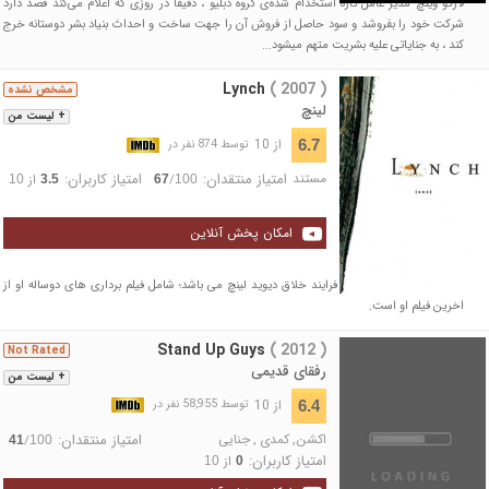
لارگو وینچ مدیر عامل تازه استخدام شده‌ی گروه دبلیو ، دقیقا در روزی که اعلام می‌کند قصد دارد
شرکت خود را بفروشد و سود حاصل از فروش آن را جهت ساخت و احداث بنیاد بشر دوستانه خرج
کند ، به جنایاتی علیه بشریت متهم می‎شود...
Lynch
( 2007 )
مشخص نشده
لینچ
+ لیست من
از 10
6.7
توسط 874 نفر در
مستند
امتیاز منتقدان:
امتیاز کاربران:
/
از
10
3.5
67
100
امکان پخش آنلاین
این مستند که پروژه ای از فرایند خلاق دیوید لینچ می باشد؛ شامل فیلم برداری های دوساله او از
اخرین فیلم او است.
Stand Up Guys
( 2012 )
Not Rated
رفقای قدیمی
+ لیست من
از 10
6.4
توسط 58,955 نفر در
اکشن
,
کمدی
,
جنایی
امتیاز منتقدان:
/
41
100
امتیاز کاربران:
از
10
0