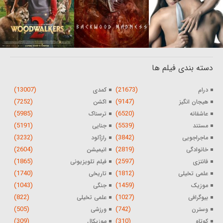
دسته بندی فیلم ها
(13007)
(21673)
درام
کمدی
(7252)
(9147)
هیجان انگیز
اکشن
(5985)
(6520)
عاشقانه
ترسناک
(5191)
(5539)
مستند
جنایی
(3232)
(3842)
ماجراجویی
رازآلود
(2604)
(2819)
خانوادگی
انیمیشن
(1865)
(2597)
فانتزی
فیلم تلویزیونی
(1740)
(1812)
علمی تخیلی
تاریخی
(1043)
(1459)
موزیک
جنگی
(822)
(1027)
بیوگرافی
علمی تخیلی
(505)
(742)
وسترن
ورزشی
(309)
(310)
کوتاه
موزیکال