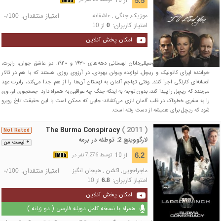
5.5
توسط 25 نفر در
موزیک
,
جنگی
,
عاشقانه
امتیاز منتقدان:
/
-
100
امتیاز کاربران:
از
10
0
امکان پخش آنلاین
با الهام از داستان‌های موسیقی‌دانان لهستانی دهه‌های ۱۹۳۰ و ۱۹۴۰. دو عاشق جوان، رابرت،
خواننده اپرای کاتولیک و ریچل، نوازنده ویولن یهودی، در آرزوی روزی هستند که با هم در تالار
افسانه‌ای کارنگی اجرا کنند. وقتی تهاجم آلمان به لهستان آن‌ها را از هم جدا می‌کند، رابرت عهد
می‌بندد که ریچل را پیدا کند، بدون توجه به اینکه جنگ چه عواقبی به همراه دارد. جستجوی او، وی
را به سفری خطرناک در قلب آلمان نازی می‌کشاند؛ جایی که ممکن است با این حقیقت تلخ روبرو
شود که ریچل برای همیشه از دست رفته است.
The Burma Conspiracy
( 2011 )
Not Rated
لارگووینچ 2: توطئه در برمه
+ لیست من
از 10
6.2
توسط 7,276 نفر در
ماجراجویی
,
اکشن
,
هیجان انگیز
امتیاز منتقدان:
/
-
100
امتیاز کاربران:
از
10
6.8
امکان پخش آنلاین
همراه با نسخه کامل دوبله فارسی ( دو زبانه )