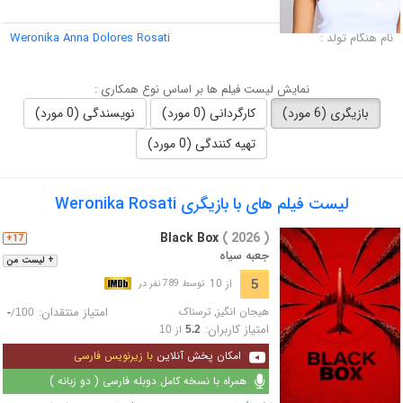
لقب :
نام هنگام تولد :
Weronika Anna Dolores Rosati
نمایش لیست فیلم ها بر اساس نوع همکاری :
بازیگری (6 مورد)
کارگردانی (0 مورد)
نویسندگی (0 مورد)
تهیه کنندگی (0 مورد)
لیست فیلم های با بازیگری Weronika Rosati
Black Box
( 2026 )
17+
جعبه سیاه
+ لیست من
از 10
5
توسط 789 نفر در
هیجان انگیز
,
ترسناک
امتیاز منتقدان:
/
-
100
امتیاز کاربران:
از
10
5.2
امکان پخش آنلاین
با زیرنویس فارسی
همراه با نسخه کامل دوبله فارسی ( دو زبانه )