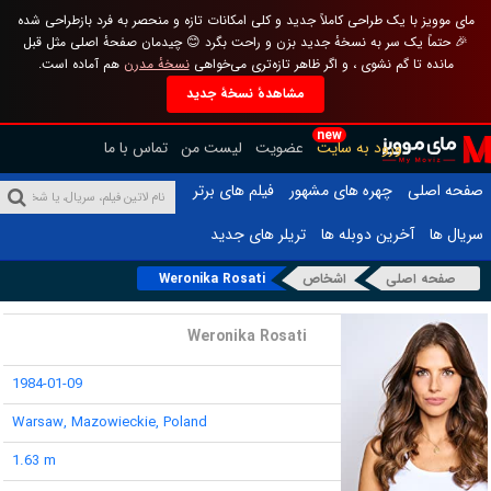
مای موویز با یک طراحی کاملاً جدید و کلی امکانات تازه و منحصر به فرد بازطراحی شده
🎉 حتماً یک سر به نسخهٔ جدید بزن و راحت بگرد 😊 چیدمان صفحهٔ اصلی مثل قبل
مانده تا گم نشوی ، و اگر ظاهر تازه‌تری می‌خواهی
نسخهٔ مدرن
هم آماده است.
مشاهدهٔ نسخهٔ جدید
new
ورود به سایت
عضویت
لیست من
تماس با ما
صفحه اصلی
چهره های مشهور
فیلم های برتر
سریال ها
آخرین دوبله ها
تریلر های جدید
صفحه اصلی
اشخاص
Weronika Rosati
نام :
Weronika Rosati
تاریخ تولد :
1984-01-09
محل تولد :
Warsaw, Mazowieckie, Poland
قد :
1.63 m