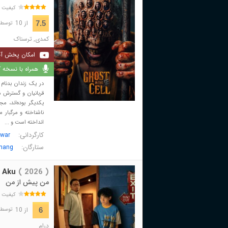
کیفیت 
از 10
7.5
توسط 1,258 نفر 
کمدی
,
ترسناک
امکان پخش آن
همراه با نسخه کا
در یک زندان بدنام 
قربانیان و گسترش 
یکدیگر بوده‌اند، م
ناشناخته و مرگبار 
انداخته است و ...
کارگردانی:
war
ستارگان:
nang
 Aku
( 2026 )
من پیش از من
کیفیت 
از 10
6
توسط 6 نفر 
درام