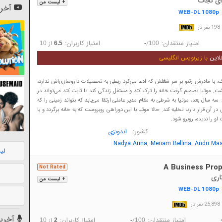
ی نجات
+ لیست من
آخری
WEB-DL 1080p
:
در
امتیاز منتقدان:
امتیاز کاربران:
/
از
10
6.5
-
100
لاین
با زیرنویس انگلیسی
اک، با مادرش رتنو بر سر شغلش که ادعا می‌کرد ربطی به تحصیلات داروسازی‌اش ندارد،
 موتیا تصمیم گرفت خانه را ترک کند و مستقل زندگی کند تا ثابت کند می‌تواند در
ه سال بعد، موتیا به شرطی به مقام مدیر عاملی ارتقا می‌یابد که بتواند زمینی را که
ر آن قرار دارد، تخلیه کند. حالا موتیا با این دوراهی روبروست که به خانه برگردد و با
و را ندیده، روبرو شود.
کشور:
اندونزی
,
,
Nadya Arina
Meriam Bellina
Andri Ma
لی
A Business Prop
Not Rated
اری
+ لیست من
WEB-DL 1080p
:
در
آخرین
امتیاز منتقدان:
امتیاز کاربران:
/
از
10
2
-
100