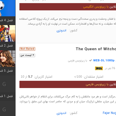
لاین
با زیرنویس انگلیسی
 با فشار، وحشت و پدری سخت‌گیر دست و پنجه نرم می‌کند، از یک پروژه کلاسی استفاده
فصل 4 قسمت 1 اضافه شد
ه حقیقت، و نه مدال‌ها و افتخارات، ممکن است در نهایت او را به آزادی برساند.
کشور:
اندونزی
فصل 2 قسمت 8 اضافه شد
The Queen of Witchc
Not Rated
+ لیست من
WEB-DL 1080p
:
با زیرنویس فارسی
در
فصل 5 قسمت 5 اضافه شد
امتیاز منتقدان:
امتیاز کاربران:
/
از
10
5.7
-
100
لاین
با زیرنویس فارسی
فصل 1 قسمت 5 اضافه شد
ی مرگبار است و هر مرد عاشقش را به کام مرگ می‌کشاند، برای انتقام از خواهر ناتنی‌اش
ر این میان، عشقی تراژیک میان او و مردی که حاضر است بهای این عشق را بپردازد،
کشور:
Fajar Nu
اندونزی