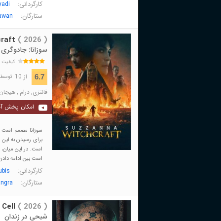
کارگردانی:
yadi
ستارگان:
awan
raft
( 2026 )
سوزانا: جادوگری
کیفیت 
از 10
6.7
توسط 118 نفر 
فانتزی
,
درام
,
هیجان 
امکان پخش آن
سوزانا مصمم است از 
برای رسیدن به این 
است. در این میان، س
است بین ادامه دادن 
کارگردانی:
ubis
ستارگان:
angra
 Cell
( 2026 )
شبحی در زندان