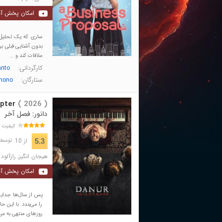
امکان پخش آن
ساری که یک تحلیل‌گ
بدون آشنایی قبلی بر
ملاقات کند و ...
کارگردانی:
anto
ستارگان:
amono
pter
( 2026 )
دانور: فصل آخر
کیفیت 
از 10
5.3
توسط 188 نفر 
هیجان انگیز
,
رازآلود
امکان پخش آن
پس از سال‌ها جدایی
را می‌بندد. با این ح
روزهای منتهی به عرو