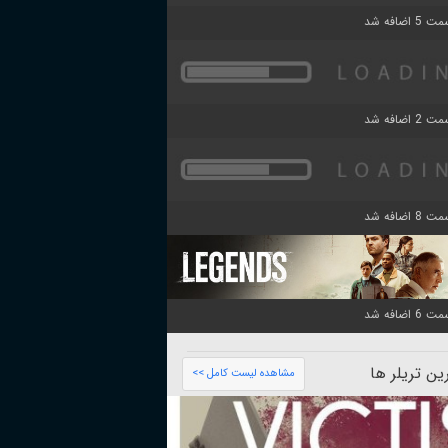
ن تریلر ها
مشاهده لیست کامل >>