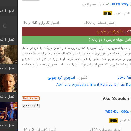
HDTS 720p
:
با زیرنویس فارسی
فصل 1 قسمت 2 اضافه شد
در
امتیاز منتقدان:
امتیاز کاربران:
/
از
10
4.8
-
100
لاین
با زیرنویس فارسی
مل دوبله فارسی ( دو زبانه )
فصل 1 قسمت 8 اضافه شد
و مخوف، نیرویی نامرئی شروع به کشتن بی‌رحمانه زندانیان می‌کند. با افزایش شمار
موجی از وحشت و خونریزی، باندهای رقیب و نگهبانان فاسد زندان که همیشه دشمن
جبور می‌شوند برای زنده ماندن با هم متحد شوند. آن‌ها باید در کنار هم با تهدیدی
مقابله کنند؛ نیرویی که هیچ‌کس نمی‌تواند آن را ببیند، اما حضورش همه را به وحشت
فصل 2 قسمت 7 اضافه شد
کشور:
,
Joko An
اندونزی
کره جنوبی
,
,
Abimana Aryasatya
Bront Palarae
Dimas Da
فصل 3 قسمت 7 اضافه شد
Aku Sebelum
Not Rated
+ لیست من
WEB-DL 1080p
:
در
فصل 2 قسمت 6 اضافه شد
امتیاز منتقدان:
امتیاز کاربران:
/
از
10
2
-
100