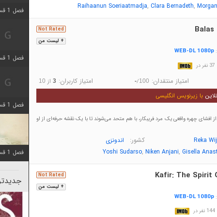
,
,
Raihaanun Soeriaatmadja
Clara Bernadeth
Morgan
فصل 1 قسمت 5 اضافه شد
Balas 
Not Rated
+ لیست من
WEB-DL 1080p
:
فصل 1 قسمت 2 اضافه شد
در
امتیاز منتقدان:
امتیاز کاربران:
/
از
10
3
-
100
لاین
با زیرنویس انگلیسی
فصل 1 قسمت 8 اضافه شد
ز افشای چهره واقعی یک مرد فریبکار، با هم متحد می‌شوند تا با یک نقشه حرفه‌ای از او
کشور:
Reka Wi
اندونزی
,
,
Yoshi Sudarso
Niken Anjani
Gisella Anas
فصل 1 قسمت 6 اضافه شد
Kafir: The Spirit
Not Rated
جدیدتری
+ لیست من
WEB-DL 1080p
:
در