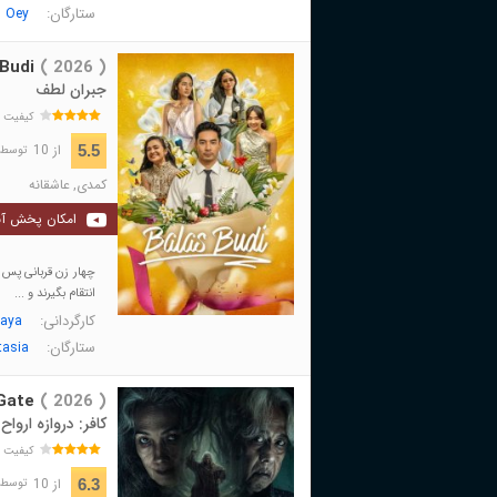
ستارگان:
 Oey
Budi
( 2026 )
جبران لطف
کیفیت 
از 10
5.5
توسط 37 نفر 
کمدی
,
عاشقانه
امکان پخش آن
چهار زن قربانی پس ا
انتقام بگیرند و ...
کارگردانی:
jaya
ستارگان:
tasia
 Gate
( 2026 )
کافر: دروازه ارواح
کیفیت 
از 10
6.3
توسط 144 نفر 