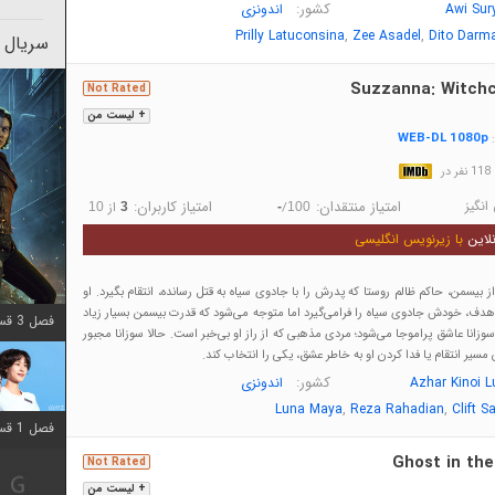
کشور:
Awi Sur
اندونزی
,
,
Prilly Latuconsina
Zee Asadel
Dito Darm
سریال 
Suzzanna: Witchc
Not Rated
+ لیست من
WEB-DL 1080p
:
در
انگیز
امتیاز منتقدان:
امتیاز کاربران:
/
از
10
3
-
100
لاین
با زیرنویس انگلیسی
بیسمن، حاکم ظالم روستا که پدرش را با جادوی سیاه به قتل رسانده، انتقام بگیرد. او
هدف، خودش جادوی سیاه را فرامی‌گیرد اما متوجه می‌شود که قدرت بیسمن بسیار زیاد
فصل 3 قسمت 2 اضافه شد
وزانا عاشق پراموجا می‌شود؛ مردی مذهبی که از راز او بی‌خبر است. حالا سوزانا مجبور
مسیر انتقام یا فدا کردن او به خاطر عشق، یکی را انتخاب کند.
کشور:
Azhar Kinoi L
اندونزی
,
,
Luna Maya
Reza Rahadian
Clift S
فصل 1 قسمت 12 اضافه شد
Ghost in the
Not Rated
+ لیست من