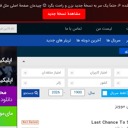
تازه و منحصر به فرد بازطراحی شده 🎉 حتماً یک سر به نسخهٔ جدید بزن و راحت بگرد 
مشاهدهٔ نسخهٔ جدید
تماس با ما
لیست من
تریلر های جدید
آخرین دوبله ها
سریال ها
ف
م
امتیاز منتقدان
امتیاز کاربران
ژانر
کشور
سال:
جستجو
فقط سریال
آخرین 
Last Chance To 
Not Rated