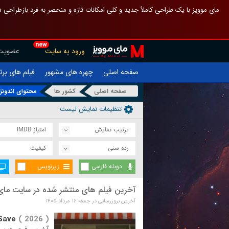
 چیدمان صفحهٔ اصلی مثل قبل مانده تا گم نشوی ، و اگر ظاهر تازه‌تری می‌خواهی
new
عضویت
ورود به سایت
یلم های برتر
چهره های مشهور
صفحه اصلی
حتوای اندونزی
کشور ها
صفحه اصلی
تنظیمات نمایش لیست
امتیاز IMDB
ترتیب نمایش
کیفیت
رده سنی
زیرنویس
دوبله فارسی
فیلم های منتشر شده در سایت مای موویز
آخرین بروزرسانی در جمعه ۱۶ مرداد ۱۴۰۵
Save
( 2026 )