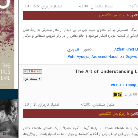
ازآلود
امتیاز منتقدان:
امتیاز کاربران:
/
از
10
6.5
-
100
لاین
با زیرنویس انگلیسی
گ همسرش بر اثر جادوی سیاه، زنی در پی دیدار از مادر بیمارش به زادگاهش
تاریکی از گذشته دوباره آشکار می‌شود و خانواده‌اش را در برابر نیرویی شیطانی و مرگبار
کشور:
Azhar Kinoi L
اندونزی
,
,
Putri Ayudya
Arswendi Nasution
Sujiwo
The Art of Understanding L
Not Rated
+ لیست من
WEB-DL 1080p
:
در
امتیاز منتقدان:
امتیاز کاربران:
/
از
10
3
-
100
لاین
با زیرنویس انگلیسی
رابطه عاشقانه هستند، اما رابطه آن‌ها با آنچه معمولاً از یک داستان عاشقانه انتظار
یوند میان این دو نفر بیش از آنکه بر کلیشه‌های رایج عاشقانه استوار باشد، از ویژگی‌ها،