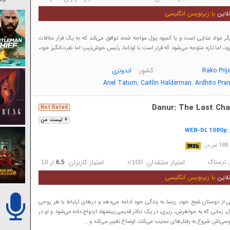
لاین
با زیرنویس انگلیسی
ر مواد غذایی است و با کمبود پول مواجه شده، توافق می‌کند که به یک قرار ملاقات
ود، اما تازه متوجه می‌شود که قرار است با اوتاما، رئیس خوش‌تیپ اما نفرت‌انگیز خود،
کشور:
Rako Prij
اندونزی
,
,
Ariel Tatum
Caitlin Halderman
Ardhito Pr
Danur: The Last Cha
Not Rated
+ لیست من
WEB-DL 1080p
:
در
,
ترسناک
امتیاز منتقدان:
امتیاز کاربران:
/
از
10
6.5
-
100
لاین
با زیرنویس انگلیسی
 از دوستان شبح خود، ریسا به زندگی خود ادامه می‌دهد و درهای ارتباط با هر روحی
ال، زمانی که به خواهرش، ریری، در یک تئاتر قدیمی پیشنهاد ازدواج داده می‌شود و او در
سی‌اش شروع به رفتارهای عجیب می‌کند، اوضاع تغییر می‌کند و ...