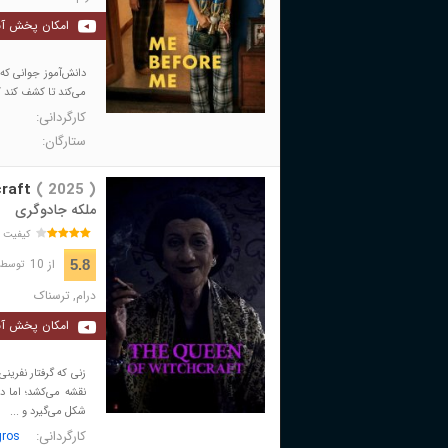
امکان پخش آن
دانش‌آموز جوانی که
می‌کند تا کشف کند ک
کارگردانی:
ستارگان:
raft
( 2025 )
ملکه جادوگری
کیفیت 
از 10
5.8
توسط 76 نفر 
درام
,
ترسناک
امکان پخش آن
زنی که گرفتار نفرین
نقشه می‌کشد؛ اما د
شکل می‌گیرد و ...
کارگردانی:
gros