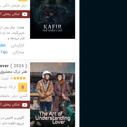
درام
,
هیجان انگیز
,
ر
امکان پخش آن
هشت سال پس از مر
بازمی‌گردد، اما راز 
قرار می‌دهد و ...
کارگردانی:
ubis
ستارگان:
 Tejo
over
( 2024 )
هنر درک معشوق
کیفیت 
از 10
8
توسط 88 نفر 
کمدی
,
درام
,
عاشقانه
امکان پخش آن
آگوس و کالیس در یک 
می‌رود تفاوت دارد. پ