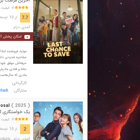
آخرین فرصت برا
کیفیت 
از 10
7.7
توسط 198 نفر 
کمدی
,
درام
امکان پخش آن
موتیا، فروشنده امل
مشاجره شدیدی داشت.
حرفه‌اش موفق شود. س
خانه و قنادی مادرش د
مادری که سال‌هاست ا
کارگردانی:
ستارگان:
shadi
osal
( 2025 )
یک خواستگاری ک
کیفیت 
از 10
2
توسط 25,898 نفر 
کمدی
,
درام
,
عاشقانه