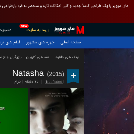
 چیدمان صفحهٔ اصلی مثل قبل مانده تا گم نشوی ، و اگر ظاهر تازه‌تری می‌خواهی
new
عضویت
ورود به سایت
یلم های برتر
چهره های مشهور
صفحه اصلی
ازیگران و عوامل
نقد های کاربران
لینک های دانلود
Natasha
(2015)
درام
93 دقیقه
Not Rated