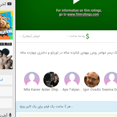
Pl
آخری
Vi
-
-
بودجه ساخت:
فروش (جهانی):
یک پسر مهاجر روس یهودی شانزده ساله در تورنتو و دختری چهارده ساله
لی
Mila Kanev
Aidan Shipley
Aya-Tatyana Stolnits
Igor Ovadis
، هر 2 ساعت یک فیلم برای یک کاربر ویژه
آخرین