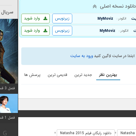
انلود نسخه اصلی
سریال 
زیرنویس
وارد شوید
MyMoviz
انکودر :
زیرنویس
وارد شوید
MyMoviz
انکودر :
ابتدا در سایت لاگین کنید
ورود به سایت
بهترین نظر
جدید ترین
قدیمی ترین
پرسش ها
فصل 3 قسمت 2 اضافه شد
فصل 1 قسمت 12 اضافه شد
دانلود رایگان فیلم Natasha 2015
+
+