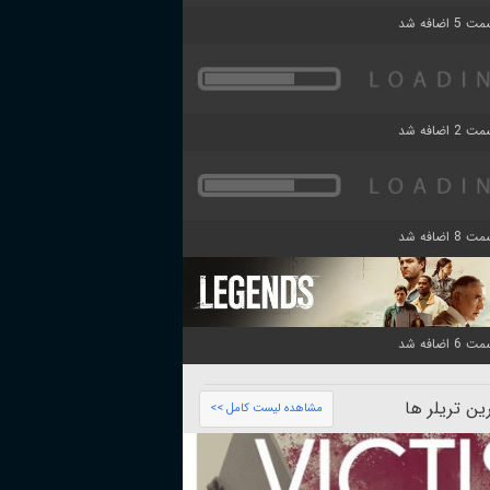
ن تریلر ها
مشاهده لیست کامل >>