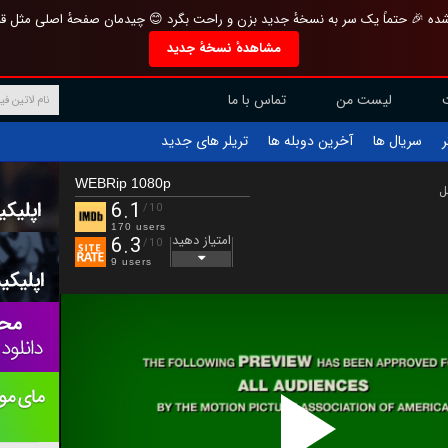
تازه و منحصر به فرد بازطراحی شده 🎉 حتماً یک سر به نسخهٔ جدید بزن و راحت بگرد 
مشاهدهٔ نسخهٔ جدید
تماس با ما
لیست من
تریلر های جدید
آخرین دوبله ها
سریال ها
ف
WEBRip 1080p
ب
6.1
/10
170 users
امتیاز دهید
6.3
/10
9 users