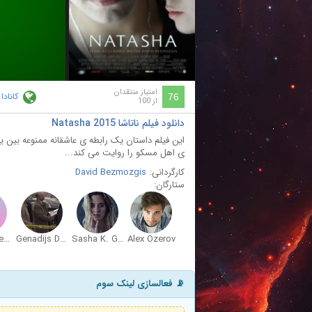
ay
deo
امتیاز منتقدان
کانادا
76
از 100
دانلود فیلم ناتاشا Natasha 2015
این فیلم داستان یک رابطه ی عاشقانه ممنوعه بین 
ی اهل مسکو را روایت می کند...
کارگردانی:
David Bezmozgis
ستارگان:
Deanna Dezmari
Genadijs Dolganovs
Sasha K. Gordon
Alex Ozerov
📡 فعالسازی لینک سوم