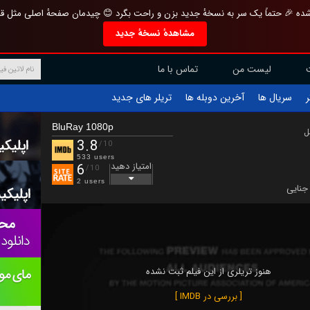
تازه و منحصر به فرد بازطراحی شده 🎉 حتماً یک سر به نسخهٔ جدید بزن و راحت بگرد 
مشاهدهٔ نسخهٔ جدید
تماس با ما
لیست من
تریلر های جدید
آخرین دوبله ها
سریال ها
ف
BluRay 1080p
ب
3.8
/10
533 users
امتیاز دهید
6
/10
2 users
جنایی
هنوز تریلری از این فیلم ثبت نشده
[ بررسی در IMDB ]