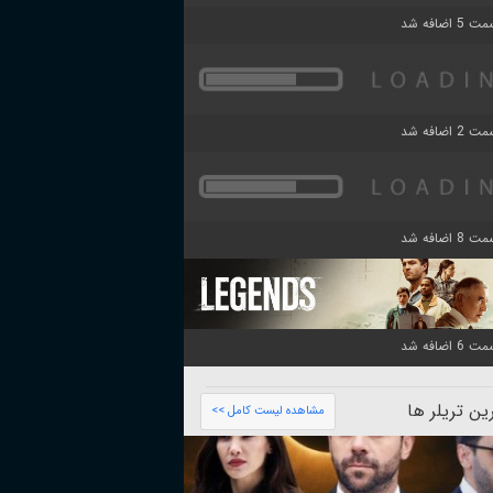
ن تریلر ها
مشاهده لیست کامل >>