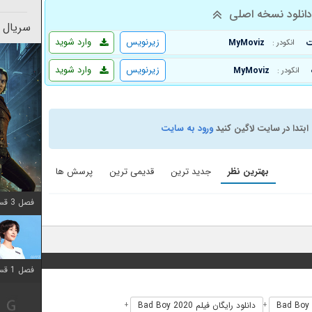
انلود نسخه اصلی
سریال 
زیرنویس
وارد شوید
MyMoviz
انکودر :
زیرنویس
وارد شوید
MyMoviz
انکودر :
ابتدا در سایت لاگین کنید
ورود به سایت
بهترین نظر
جدید ترین
قدیمی ترین
پرسش ها
فصل 3 قسمت 2 اضافه شد
فصل 1 قسمت 12 اضافه شد
دانلود رایگان فیلم Bad Boy 2020
+
+