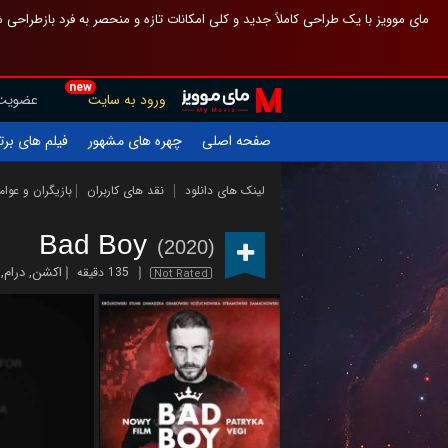
 چیدمان صفحهٔ اصلی مثل قبل مانده تا گم نشوی ، و اگر ظاهر تازه‌تری می‌خواهی
new
عضویت
ورود به سایت
یلم های برتر
چهره های مشهور
صفحه اصلی
ازیگران و عوامل
نقد های کاربران
لینک های دانلود
Bad Boy
(2020)
,
درام
,
اکشن
135 دقیقه
Not Rated