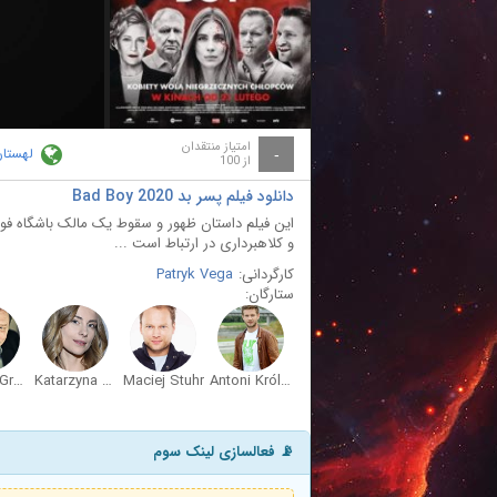
امتیاز منتقدان
لهستان
-
از 100
دانلود فیلم پسر بد Bad Boy 2020
این فیلم داستان ظهور و سقوط یک مالک باشگاه فوت
و کلاهبرداری در ارتباط است ...
کارگردانی:
Patryk Vega
ستارگان:
Andrzej Grabowski
Katarzyna Zawadzka
Maciej Stuhr
Antoni Królikowski
📡 فعالسازی لینک سوم