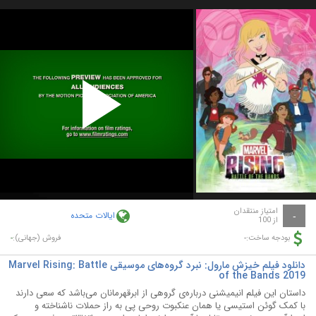
Play
Video
امتیاز منتقدان
ایالات متحده
-
از 100
-
-
بودجه ساخت:
فروش (جهانی):
دانلود فیلم خیزش مارول: نبرد گروه‌های موسیقی Marvel Rising: Battle
of the Bands 2019
داستان این فیلم انیمیشنی درباره‌ی گروهی از ابرقهرمانان می‌باشد که سعی دارند
با کمک گوئن استیسی یا همان عنکبوت روحی پی به راز حملات ناشناخته و