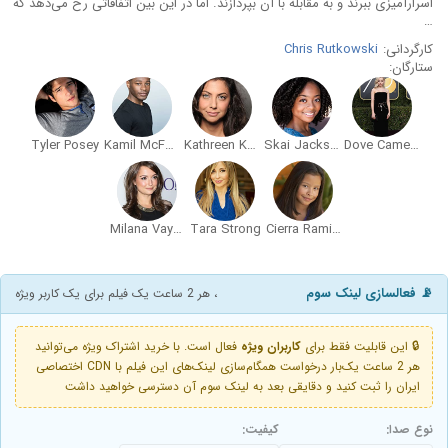
اسرارآمیزی ببرند و به مقابله با آن بپردازند. اما در این بین اتفاقاتی رخ می‌دهد که
…
کارگردانی:
Chris Rutkowski
ستارگان:
Tyler Posey
Kamil McFadden
Kathreen Khavari
Skai Jackson
Dove Cameron
Milana Vayntrub
Tara Strong
Cierra Ramirez
📡 فعالسازی لینک سوم
، هر 2 ساعت یک فیلم برای یک کاربر ویژه
🔒 این قابلیت فقط برای
کاربران ویژه
فعال است. با خرید اشتراک ویژه می‌توانید
هر 2 ساعت یک‌بار درخواست همگام‌سازی لینک‌های این فیلم با CDN اختصاصی
ایران را ثبت کنید و دقایقی بعد به لینک سوم آن دسترسی خواهید داشت
نوع صدا:
کیفیت: