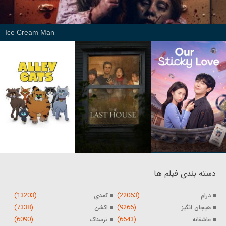
Ice Cream Man
دسته بندی فیلم ها
(13203)
(22063)
درام
کمدی
(7338)
(9266)
هیجان انگیز
اکشن
(6090)
(6643)
عاشقانه
ترسناک