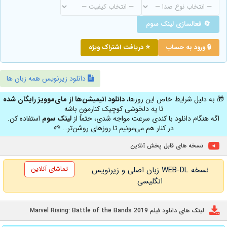
🔄 فعالسازی لینک سوم
🔒 ورود به حساب
⭐ دریافت اشتراک ویژه
دانلود زیرنویس همه زبان ها
🎁 به دلیل شرایط خاص این روزها،
دانلود انیمیشن‌ها از مای‌موویز رایگان شده
تا یه دلخوشی کوچیک کنارمون باشه
اگه هنگام دانلود با کندی سرعت مواجه شدی، حتماً از
لینک سوم
استفاده کن.
در کنار هم می‌مونیم تا روزهای روشن‌تر… 🌱
نسخه های قابل پخش آنلاین
تماشای آنلاین
نسخه WEB-DL زبان اصلی و زیرنویس
انگلیسی
لینک های دانلود فیلم Marvel Rising: Battle of the Bands 2019