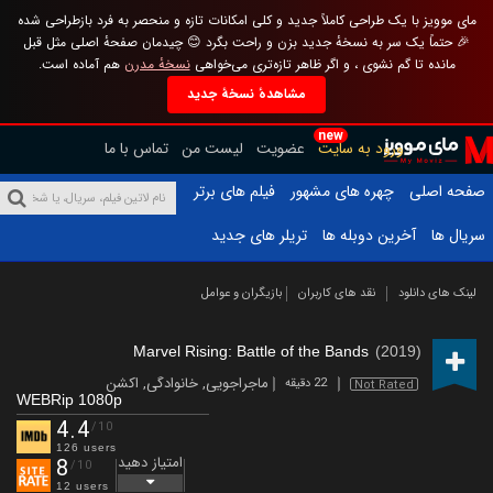
مای موویز با یک طراحی کاملاً جدید و کلی امکانات تازه و منحصر به فرد بازطراحی شده
🎉 حتماً یک سر به نسخهٔ جدید بزن و راحت بگرد 😊 چیدمان صفحهٔ اصلی مثل قبل
مانده تا گم نشوی ، و اگر ظاهر تازه‌تری می‌خواهی
نسخهٔ مدرن
هم آماده است.
مشاهدهٔ نسخهٔ جدید
new
ورود به سایت
عضویت
لیست من
تماس با ما
صفحه اصلی
چهره های مشهور
فیلم های برتر
سریال ها
آخرین دوبله ها
تریلر های جدید
لینک های دانلود
نقد های کاربران
بازیگران و عوامل
Marvel Rising: Battle of the Bands
(2019)
ماجراجویی
,
خانوادگی
,
اکشن
22 دقیقه
Not Rated
WEBRip 1080p
4.4
/10
126 users
امتیاز دهید
8
/10
12 users