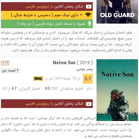
امکان پخش آنلاین
با زیرنویس فارسی
+ دارای لینک سوم ( دسترسی با شرایط جنگی )
همراه با نسخه کامل دوبله فارسی ( دو زبانه )
فیلم داستان سربازان را دنبال می‌کند که هرگز نمی‌میرند. اندی و دوستانش که در وضعیتی جاودانه
بدون هیچ توضیحی گیر افتاده‌اند، خدمات خود را در اختیار کسانی قرار می‌دهند که از پس هزینه‌
آن‌ها بربیایند. اما در قرن بیست و یکم جاودانگی رازی نیست که بتوان آن را مخفی نگه داشت و
وقتی به اندازه کافی زنده باشید، متوجه می‌شوید سرنوشت‌های بدتر از مرگ هم وجود دارند…
Native Son
( 2019 )
17+
پسر بومی
+ لیست من
از 10
5.7
توسط 1,610 نفر در
درام
امتیاز منتقدان:
امتیاز کاربران:
/
از
10
4.7
63
100
امکان پخش آنلاین
با زیرنویس فارسی
فیلم درباره یک مرد جوان آمریکاییِ آفریقایی تبار به نام "بیگر توماس" است که به همراه مادر و
خواهر و برادرش در شیکاگو زندگی می کنند. او به عنوان راننده دختری به نام "مری دالتون" که دختر
یک تاجر ثروتمند است، استخدام می شود. اما در ادامه به دلیل نقش وی در یک مرگ ناگهانی،
وضعیتش بغرنج و بحرانی می شود و...