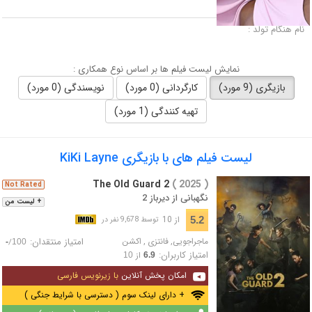
لقب :
نام هنگام تولد :
نمایش لیست فیلم ها بر اساس نوع همکاری :
بازیگری (9 مورد)
کارگردانی (0 مورد)
نویسندگی (0 مورد)
تهیه کنندگی (1 مورد)
لیست فیلم های با بازیگری KiKi Layne
The Old Guard 2
( 2025 )
Not Rated
نگهبانی از دیرباز 2
+ لیست من
از 10
5.2
توسط 9,678 نفر در
ماجراجویی
,
فانتزی
,
اکشن
امتیاز منتقدان:
/
-
100
امتیاز کاربران:
از
10
6.9
امکان پخش آنلاین
با زیرنویس فارسی
+ دارای لینک سوم ( دسترسی با شرایط جنگی )