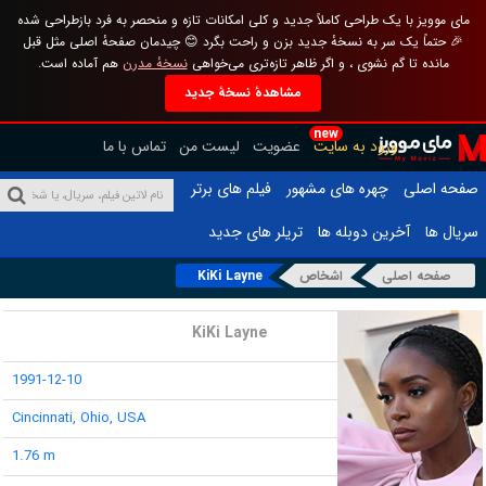
مای موویز با یک طراحی کاملاً جدید و کلی امکانات تازه و منحصر به فرد بازطراحی شده
🎉 حتماً یک سر به نسخهٔ جدید بزن و راحت بگرد 😊 چیدمان صفحهٔ اصلی مثل قبل
مانده تا گم نشوی ، و اگر ظاهر تازه‌تری می‌خواهی
نسخهٔ مدرن
هم آماده است.
مشاهدهٔ نسخهٔ جدید
new
ورود به سایت
عضویت
لیست من
تماس با ما
صفحه اصلی
چهره های مشهور
فیلم های برتر
سریال ها
آخرین دوبله ها
تریلر های جدید
صفحه اصلی
اشخاص
KiKi Layne
نام :
KiKi Layne
تاریخ تولد :
1991-12-10
محل تولد :
Cincinnati, Ohio, USA
قد :
1.76 m