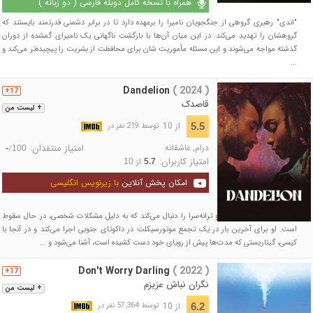
همراه با نسخه کامل دوبله فارسی ( دو زبانه )
"اندی" رهبری گروهی از جنگجویان نامیرا را برعهده دارد تا در برابر دشمنی قدرتمند بایستند که
گروهشان را تهدید می‌کند. در این میان آن‌ها با بازگشت ناگهانی یک نامیرای گمشده از دوران
گذشته مواجه می‌شوند و این مسئله مأموریت شان برای محافظت از بشریت را پیچیده‌تر می‌کند و
...
Dandelion
( 2024 )
17+
قاصدک
+ لیست من
از 10
5.5
توسط 219 نفر در
درام
,
عاشقانه
امتیاز منتقدان:
/
-
100
امتیاز کاربران:
از
10
5.7
امکان پخش آنلاین
با زیرنویس انگلیسی
فیلم داستان یک خواننده و ترانه‌سرا را دنبال می‌کند که به دلیل مشکلات شخصی، در حال سقوط
است. او برای آخرین بار در یک تجمع موتورسیکلت در داکوتای جنوبی اجرا می‌کند و در آنجا با
کیسی، گیتاریستی که مدت‌ها پیش از رویای خود دست کشیده است، آشنا می‌شود و ...
Don't Worry Darling
( 2022 )
17+
نگران نباش عزیزم
+ لیست من
از 10
6.2
توسط 57,364 نفر در