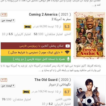
اعضای تیم تولید آن سریال، چیپ و دیل دوباره با هم گروهی تشکیل می دهند تا این پرونده را حل
کنند و ...
Coming 2 America
( 2021 )
13+
سفر به آمریکا 2
+ لیست من
از 10
5.3
توسط 66,300 نفر در
کمدی
امتیاز منتقدان:
امتیاز کاربران:
/
از
10
6.5
52
100
امکان پخش آنلاین
با زیرنویس فارسی
+ دارای لینک سوم ( دسترسی با شرایط جنگی )
همراه با نسخه کامل دوبله فارسی ( دو زبانه )
پادشاه آفریقا، آکیم متوجه می شود که یک پسر گمشده در آمریکا دارد. او باید به آمریکا برود تا با
این وارث غیر منتظره روبرو شود و رابطه اش را با او بسازد و ...
The Old Guard
( 2020 )
17+
نگهبانانی از دیرباز
+ لیست من
از 10
6.7
توسط 106,740 نفر در
فانتزی
,
اکشن
امتیاز منتقدان:
/
70
100
امتیاز کاربران:
از
10
8.2