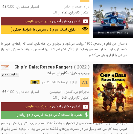
درام
,
هیجان انگیز
امتیاز منتقدان:
/
48
100
امتیاز کاربران:
از
10
7.2
امکان پخش آنلاین
با زیرنویس فارسی
+ دارای لینک سوم ( دسترسی با شرایط جنگی )
داستان این فیلم در دهه‌ی 1950 روایت می‌شود و درباره‌ی زن خانه‌داری است که رابطه‌ی خوبی با
همسرش دارد. اما او احساس رضایت از زندگی اش نمی‌کند زیرا احساس می‌کند همسرش دارد راز
سیاهی را از او پنهان می‌کند و ...
Chip 'n Dale: Rescue Rangers
( 2022 )
12+
چیپ و دیل: تکاوران نجات
+ لیست من
از 10
7.1
توسط 16,095 نفر در
ماجراجویی
,
کمدی
,
انیمیشن
امتیاز منتقدان:
/
66
100
امتیاز کاربران:
از
10
5.6
امکان پخش آنلاین
با زیرنویس فارسی
همراه با نسخه کامل دوبله فارسی ( دو زبانه )
سی سال از تولید آخرین قسمت سریال تکاوران نجات گذشته است. چیپ اکنون به عنوان مامور
فروش بیمه کار می کند و دیل نیز در حسرت روزهای گذشته به سر می برد. با ناپدید شدن یکی از