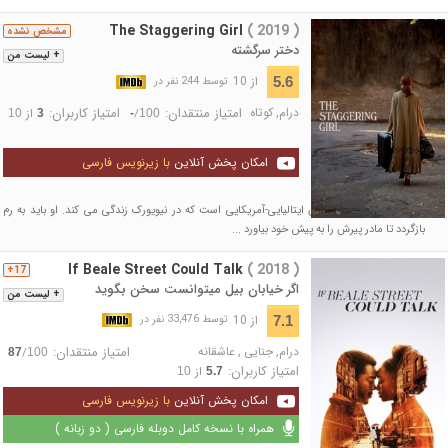
The Staggering Girl
( 2019 )
مشخص نشده
دختر سرگشته
+ لیست من
از 10
5.6
توسط 244 نفر در
درام
,
کوتاه
امتیاز منتقدان:
امتیاز کاربران:
/
از
10
3
-
100
امکان پخش آنلاین
با زیرنویس فارسی
"فرانچسکا" یک نویسنده ی ایتالیایی-آمریکایی است که در نیویورک زندگی می کند. او باید به رم
بازگردد تا مادر پیرش را به پیش خود بیاورد ...
If Beale Street Could Talk
( 2018 )
17+
اگر خیابان بیل می‎توانست سخن بگوید
+ لیست من
از 10
7.1
توسط 33,476 نفر در
درام
,
جنایی
,
عاشقانه
امتیاز منتقدان:
/
87
100
امتیاز کاربران:
از
10
5.7
امکان پخش آنلاین
با زیرنویس فارسی
همراه با نسخه کامل دوبله فارسی ( دو زبانه )