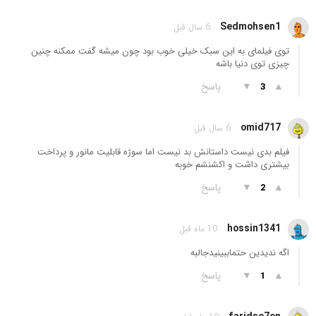
Sedmohsen1
6 سال قبل
توی فیلمای به این سبک خیلی خوب بود چون میشه گفت ممکنه چنین
چیزی توی دنیا باشه
▲
▼
پاسخ
3
omid717
6 سال قبل
فیلم بدی نیست داستانش بد نیست اما سوژه قابلیت مانور و پرداخت
بیشتری داشت و اکشنشم خوبه
▲
▼
پاسخ
2
hossin1341
10 ماه قبل
اگه ندیدین حتماببینیدجالبه
▲
▼
پاسخ
1