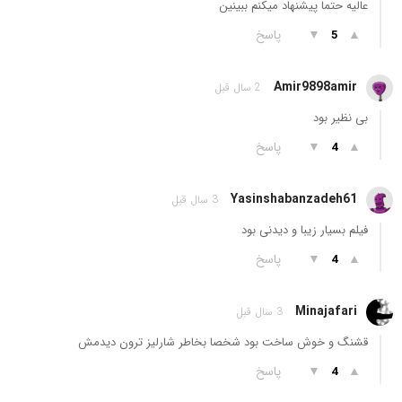
عالیه حتما پیشنهاد میکنم ببینین
▲
▼
پاسخ
5
Amir9898amir
2 سال قبل
بی نظیر بود
▲
▼
پاسخ
4
Yasinshabanzadeh61
3 سال قبل
فیلم بسیار زیبا و دیدنی بود
▲
▼
پاسخ
4
Minajafari
3 سال قبل
قشنگ و خوش ساخت بود شخصا بخاطر شارلیز ترون دیدمش
▲
▼
پاسخ
4