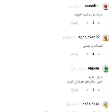
saeedthi
5 سال قبل
حرف نداره فیلم خوبیه
▲
▼
پاسخ
4
aghajavad92
5 سال قبل
قشنگ و دیدنی
▲
▼
پاسخ
4
Alipour
5 سال قبل
خیلی عالیه
حتی بابام هم خوشش اومد
▲
▼
پاسخ
4
ho3ein141
6 سال قبل