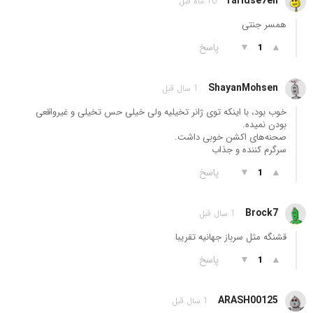
faridse7en
10 ماه قبل
همسر جنتی
▲
▼
پاسخ
1
ShayanMohsen
1 سال قبل
خوب بود، با اینکه توی ژانر تخیلیه ولی خیلی حس تخیلی و غیرواقعی
بودن نمیده.
صحنه‌های اکشن خوبی داشت.
سرگرم کننده و جذاب
▲
▼
پاسخ
1
Brock7
1 سال قبل
قشنگه مثل سرباز جهانیه تقریبا
▲
▼
پاسخ
1
ARASH00125
1 سال قبل