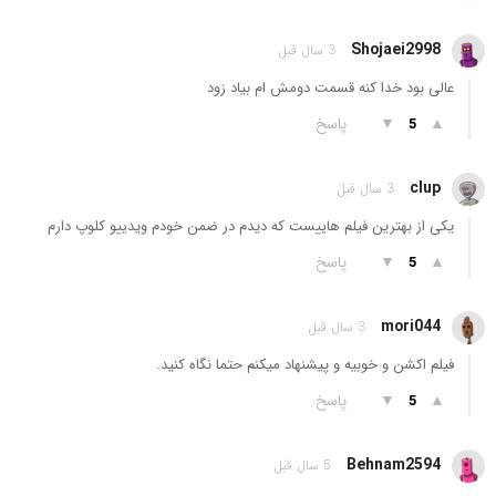
Shojaei2998
3 سال قبل
عالی بود خدا کنه قسمت دومش ام بیاد زود
▲
▼
پاسخ
5
clup
3 سال قبل
یکی از بهترین فیلم هاییست که دیدم در ضمن خودم ویدییو کلوپ دارم
▲
▼
پاسخ
5
mori044
3 سال قبل
فیلم اکشن و خوبیه و پیشنهاد میکنم حتما نگاه کنید.
▲
▼
پاسخ
5
Behnam2594
5 سال قبل