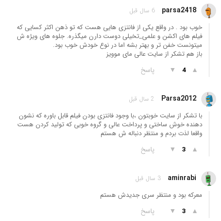
parsa2418
6 سال قبل
خوب بود . در واقع یکی از فانتزی هایی هست که تو ذهن اکثر کسایی که
فیلم های اکشن و علمی_تخیلی دوست دارن میگذره. جلوه های ویژه ش
میتونست خفن تر و بهتر بشه اما در نوع خودش خوب بود.
باز هم تشکر از سایت عالی مای موویز
▲
▼
پاسخ
4
Parsa2012
2 سال قبل
با تشکر از سایت خوبتون ،با وجود فانتزی بودن فیلم قابل باوره که نشون
دهنده خوش ساختی و پرداخت عالی و گروه خوبی که تولید کردن هست
واقعا لذت بردم و منتظر دنباله ش هستم
▲
▼
پاسخ
3
aminrabi
3 سال قبل
معرکه بود و منتظر سری جدیدش هستم
▲
▼
پاسخ
3