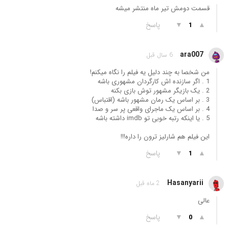
قسمت دومش تیر ماه منتشر میشه
▲
▼
پاسخ
1
ara007
6 سال قبل
من شخصا به چند دلیل یه فیلم را نگاه میکنم!
1 . اگر سازنده اش کارگردان مشهوری باشه
2 . یک بازیگر مشهور توش بازی بکنه
3 . بر اساس یک رمان مشهور باشه (اقتباس)
4 . بر اساس یک ماجرای واقعی پر سر و صدا
5 . یا اینکه رتبه خوبی تو imdb داشته باشه
این فیلم هم شارلیز ترون را داره!!!
▲
▼
پاسخ
1
Hasanyarii
2 ماه قبل
عالی
▲
▼
پاسخ
0