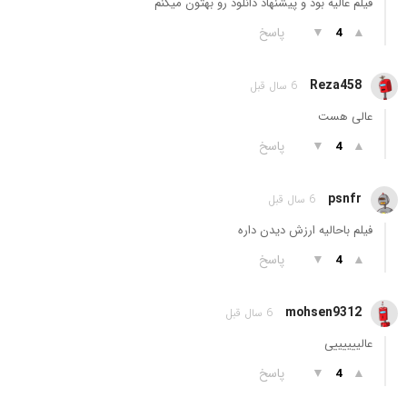
فیلم عالیه بود و پیشنهاد دانلود رو بهتون میکنم
▲
▼
پاسخ
4
Reza458
6 سال قبل
عالی هست
▲
▼
پاسخ
4
psnfr
6 سال قبل
فیلم باحالیه ارزش دیدن داره
▲
▼
پاسخ
4
mohsen9312
6 سال قبل
عالییییییی
▲
▼
پاسخ
4