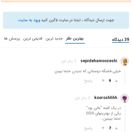
جهت ارسال دیدگاه ، ابتدا در سایت لاگین کنید
ورود به سایت
بهترین نظر
جدید ترین
قدیمی ترین
پرسش ها
39 دیدگاه
sepidehamoozeshi
5 سال قبل
خیلی قشنگه.دوستانی که ندیدن حتما ببینن
▲
▼
پاسخ
9
kooroshhhh
6 سال قبل
در یک کلمه "عالی بود"
یکی از بهترینهای 2020
حتما ببینین...
▲
▼
پاسخ
7