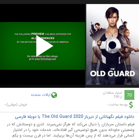
Play
Video
امتیاز منتقدان
ایالات متحده
70
از 100
-
-
بودجه ساخت:
فروش (جهانی):
دانلود فیلم نگهبانانی از دیرباز The Old Guard 2020 با دوبله فارسی
فیلم داستان سربازان را دنبال می‌کند که هرگز نمی‌میرند. اندی و دوستانش که در
وضعیتی جاودانه بدون هیچ توضیحی گیر افتاده‌اند، خدمات خود را در اختیار
کسانی قرار می‌دهند که از پس هزینه‌ آن‌ها بربیایند. اما در قرن بیست و یکم