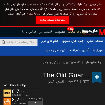
مای موویز با یک طراحی کاملاً جدید و کلی امکانات تازه و منحصر به فرد بازطراحی شده
🎉 حتماً یک سر به نسخهٔ جدید بزن و راحت بگرد 😊 چیدمان صفحهٔ اصلی مثل قبل
مانده تا گم نشوی ، و اگر ظاهر تازه‌تری می‌خواهی
نسخهٔ مدرن
هم آماده است.
مشاهدهٔ نسخهٔ جدید
new
ورود به سایت
عضویت
لیست من
تماس با ما
صفحه اصلی
چهره های مشهور
فیلم های برتر
سریال ها
آخرین دوبله ها
تریلر های جدید
لینک های دانلود
نقد های کاربران
بازیگران و عوامل
The Old Guard
(2020)
فانتزی
,
اکشن
125 دقیقه
17+
WEBRip 1080p
6.7
/10
106740 users
امتیاز دهید
8.2
/10
4256 users