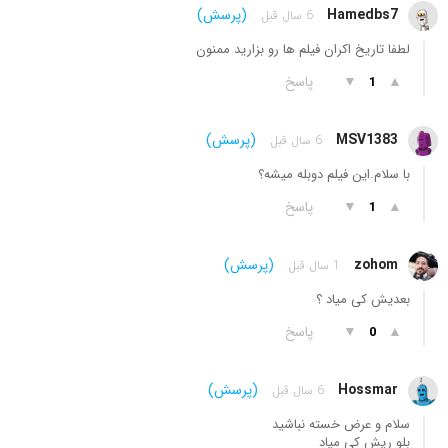
Hamedbs7
(پرسش)
6 سال قبل
لطفا تاریخ اکران فیلم ها رو بزارید ممنون
▲
▼
پاسخ
1
MSV1383
(پرسش)
6 سال قبل
با سلام.این فیلم دوبله میشه؟
▲
▼
پاسخ
1
zohom
(پرسش)
1 سال قبل
بعدیش کی میاد ؟
▲
▼
پاسخ
0
Hossmar
(پرسش)
6 سال قبل
سلام و عرض خسته نباشید
بلو ریش کی میاد