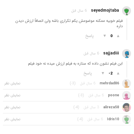
seyedmojtaba
6 سال قبل
فیلم خوبیه ممکنه موضوعش یکم تکراری باشه ولی انصافاً ارزش دیدن
داره
▲
▼
پاسخ
0
sajjadiii
6 سال قبل
ابن فیلم نشون داده که ستاره به فیلم ارزش میده نه خود فیلم
▲
▼
پاسخ
-2
mehrdad86
6 سال قبل
(-3)
poone
6 سال قبل
(-3)
alireza58
3 سال قبل
(-4)
Idris10
6 سال قبل
(-4)