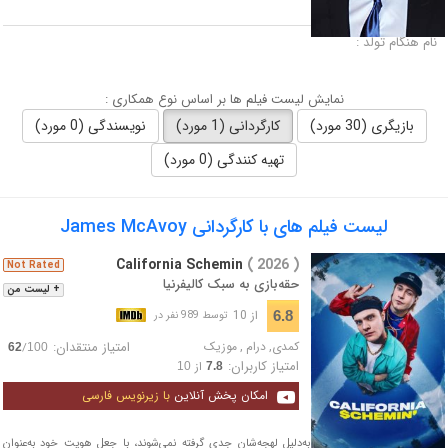
لقب :
نام هنگام تولد :
نمایش لیست فیلم ها بر اساس نوع همکاری :
بازیگری (30 مورد)
کارگردانی (1 مورد)
نویسندگی (0 مورد)
تهیه کنندگی (0 مورد)
لیست فیلم های با کارگردانی James McAvoy
California Schemin
( 2026 )
Not Rated
حقه‌بازی به سبک کالیفرنیا
+ لیست من
از 10
6.8
توسط 989 نفر در
کمدی
,
درام
,
موزیک
امتیاز منتقدان:
/
62
100
امتیاز کاربران:
از
10
7.8
امکان پخش آنلاین
با زیرنویس فارسی
دو موسیقیدان جوان که به‌دلیل لهجه‌شان جدی گرفته نمی‌شوند، با جعل هویت خود به‌عنوان