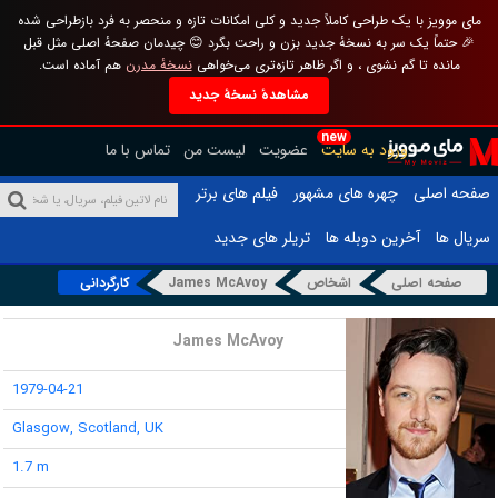
مای موویز با یک طراحی کاملاً جدید و کلی امکانات تازه و منحصر به فرد بازطراحی شده
🎉 حتماً یک سر به نسخهٔ جدید بزن و راحت بگرد 😊 چیدمان صفحهٔ اصلی مثل قبل
مانده تا گم نشوی ، و اگر ظاهر تازه‌تری می‌خواهی
نسخهٔ مدرن
هم آماده است.
مشاهدهٔ نسخهٔ جدید
new
ورود به سایت
عضویت
لیست من
تماس با ما
صفحه اصلی
چهره های مشهور
فیلم های برتر
سریال ها
آخرین دوبله ها
تریلر های جدید
صفحه اصلی
اشخاص
James McAvoy
کارگردانی
نام :
James McAvoy
تاریخ تولد :
1979-04-21
محل تولد :
Glasgow, Scotland, UK
قد :
1.7 m