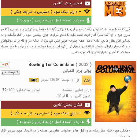
امکان پخش آنلاین
+ دارای لینک سوم ( دسترسی با شرایط جنگی )
همراه با نسخه کامل دوبله فارسی ( دو زبانه )
گرو که به همراه سه دخترش (که در سری اول به فرزندی گرفت) ، زندگی جدیدی را با لوسی (که در
سری دوم با او آشنا شد) آغاز کرده، قصد دارد تا تمام شرارت های پیشین خود را کنار بگذارد و به
زندگی اش بطور عادی ادامه دهد. همه چیز به خوبی پش می رود تا اینکه سر و کله برادر دوقلواش
درو که بسیار دلرباتر، خوش قیافه تر و موفق تر از گرو است پیدا میشود و این دو برادر با هم همراه
میشوند تا آخرین شرارتشان را انجام بدهند...
Bowling for Columbine
( 2002 )
17+
بولی برای کلمباین
+ لیست من
از 10
7.9
توسط 136,591 نفر در
درام
,
جنایی
,
مستند
امتیاز منتقدان:
/
72
100
امتیاز کاربران:
از
10
6
امکان پخش آنلاین
+ دارای لینک سوم ( دسترسی با شرایط جنگی )
همراه با نسخه کامل دوبله فارسی ( دو زبانه )
«مايکل مور» فيلم ساز ريشه هاي قتل ها و خشونت هاي بي هدف را در امريکا مورد بررسي قرار
مي دهد...