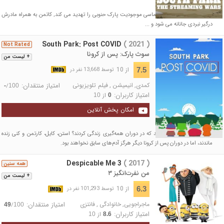
در حالی که یک درگیری حماسی موجودیت پارک حنوبی را تهدید می کند, کاتمن به همراه مادرش
درگیر نبردی جانانه می شود و ...
South Park: Post COVID
( 2021 )
Not Rated
سوث پارک: پس از کرونا
+ لیست من
از 10
7.5
توسط 13,668 نفر در
کمدی
,
انیمیشن
,
فیلم تلویزیونی
امتیاز منتقدان:
/
-
100
امتیاز کاربران:
از
10
0
امکان پخش آنلاین
چه بلایی سر بچه‌هایی آمد که در دوران همه‌گیری زندگی کردند؟ استن، کایل، کارتمن و کنی زنده
ماندند، اما در دوران پس از کرونا دیگر هرگز آدم‌های سابق نخواهند بود.
Despicable Me 3
( 2017 )
همه سنین
من نفرت‌انگیز ۳
+ لیست من
از 10
6.3
توسط 101,293 نفر در
ماجراجویی
,
خانوادگی
,
فانتزی
امتیاز منتقدان:
/
49
100
امتیاز کاربران:
از
10
8.6