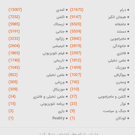
(13007)
(21673)
درام
کمدی
(7252)
(9147)
هیجان انگیز
اکشن
(5985)
(6520)
عاشقانه
ترسناک
(5191)
(5539)
مستند
جنایی
(3232)
(3842)
ماجراجویی
رازآلود
(2604)
(2819)
خانوادگی
انیمیشن
(1865)
(2597)
فانتزی
فیلم تلویزیونی
(1740)
(1812)
علمی تخیلی
تاریخی
(1043)
(1459)
موزیک
جنگی
(822)
(1027)
بیوگرافی
علمی تخیلی
(505)
(742)
وسترن
ورزشی
(309)
(310)
کوتاه
موزیکال
(34)
(37)
اکشن و ماجراجویی
علمی تخیلی و فانتزی
(15)
(23)
نوآر
برنامه تلویزیونی
(3)
(9)
جنگ و سیاست
بازی
(1)
(1)
کودکان
Reality
ما را در شبکه های اجتماعی دنبال کنید :