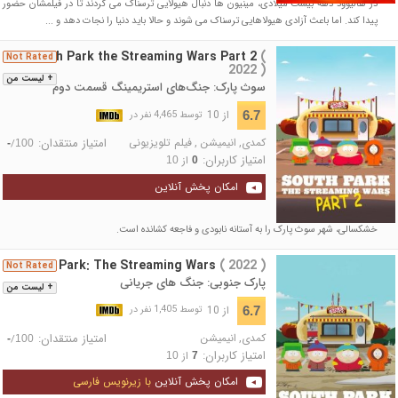
در هالیوود دهه بیست میلادی، مینیون ها دنبال هیولایی ترسناک می گردند تا در فیلمشان حضور
پیدا کند. اما باعث آزادی هیولاهایی ترسناک می شوند و حالا باید دنیا را نجات دهد و ...
South Park the Streaming Wars Part 2
(
Not Rated
2022 )
+ لیست من
سوث پارک: جنگ‌های استریمینگ قسمت دوم
از 10
6.7
توسط 4,465 نفر در
کمدی
,
انیمیشن
,
فیلم تلویزیونی
امتیاز منتقدان:
/
-
100
امتیاز کاربران:
از
10
0
امکان پخش آنلاین
خشکسالی، شهر سوث پارک را به آستانه نابودی و فاجعه کشانده است.
South Park: The Streaming Wars
( 2022 )
Not Rated
پارک جنوبی: جنگ های جریانی
+ لیست من
از 10
6.7
توسط 1,405 نفر در
کمدی
,
انیمیشن
امتیاز منتقدان:
/
-
100
امتیاز کاربران:
از
10
7
امکان پخش آنلاین
با زیرنویس فارسی