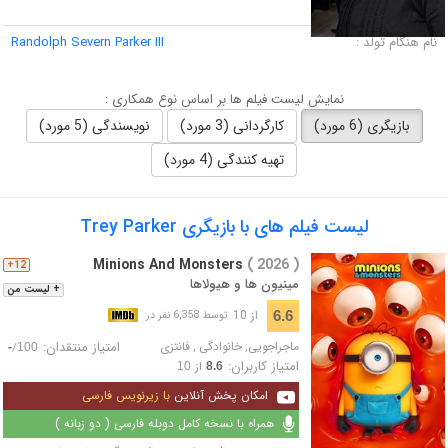
لقب :
نام هنگام تولد :
Randolph Severn Parker III
نمایش لیست فیلم ها بر اساس نوع همکاری :
بازیگری (6 مورد)
کارگردانی (3 مورد)
نویسندگی (5 مورد)
تهیه کنندگی (4 مورد)
لیست فیلم های با بازیگری Trey Parker
Minions And Monsters
( 2026 )
12+
مینیون‌ ها و هیولاها
+ لیست من
از 10
6.6
توسط 6,358 نفر در
ماجراجویی
,
خانوادگی
,
فانتزی
امتیاز منتقدان:
/
-
100
امتیاز کاربران:
از
10
8.6
امکان پخش آنلاین
با زیرنویس فارسی
همراه با نسخه کامل دوبله فارسی ( دو زبانه )