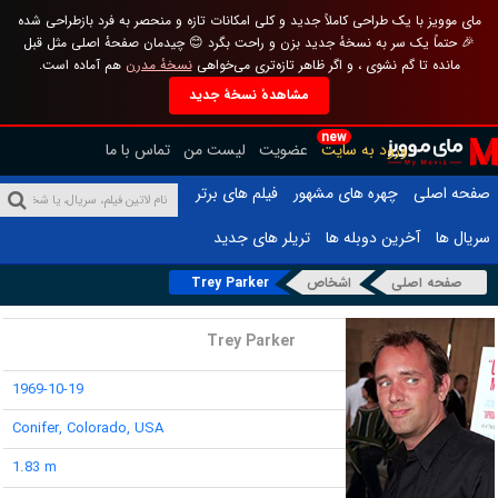
مای موویز با یک طراحی کاملاً جدید و کلی امکانات تازه و منحصر به فرد بازطراحی شده
🎉 حتماً یک سر به نسخهٔ جدید بزن و راحت بگرد 😊 چیدمان صفحهٔ اصلی مثل قبل
مانده تا گم نشوی ، و اگر ظاهر تازه‌تری می‌خواهی
نسخهٔ مدرن
هم آماده است.
مشاهدهٔ نسخهٔ جدید
new
ورود به سایت
عضویت
لیست من
تماس با ما
صفحه اصلی
چهره های مشهور
فیلم های برتر
سریال ها
آخرین دوبله ها
تریلر های جدید
صفحه اصلی
اشخاص
Trey Parker
نام :
Trey Parker
تاریخ تولد :
1969-10-19
محل تولد :
Conifer, Colorado, USA
قد :
1.83 m