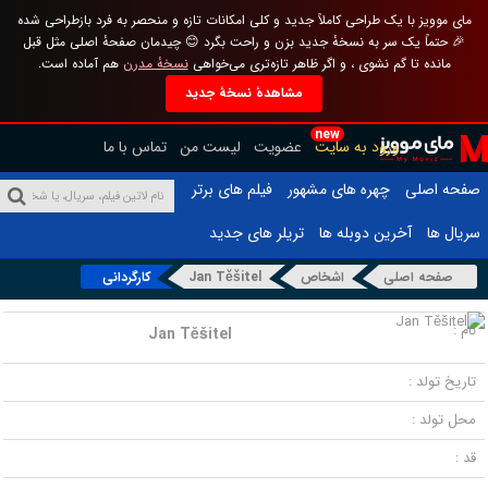
مای موویز با یک طراحی کاملاً جدید و کلی امکانات تازه و منحصر به فرد بازطراحی شده
🎉 حتماً یک سر به نسخهٔ جدید بزن و راحت بگرد 😊 چیدمان صفحهٔ اصلی مثل قبل
مانده تا گم نشوی ، و اگر ظاهر تازه‌تری می‌خواهی
نسخهٔ مدرن
هم آماده است.
مشاهدهٔ نسخهٔ جدید
new
ورود به سایت
عضویت
لیست من
تماس با ما
صفحه اصلی
چهره های مشهور
فیلم های برتر
سریال ها
آخرین دوبله ها
تریلر های جدید
صفحه اصلی
اشخاص
Jan Těšitel
کارگردانی
نام :
Jan Těšitel
تاریخ تولد :
محل تولد :
قد :