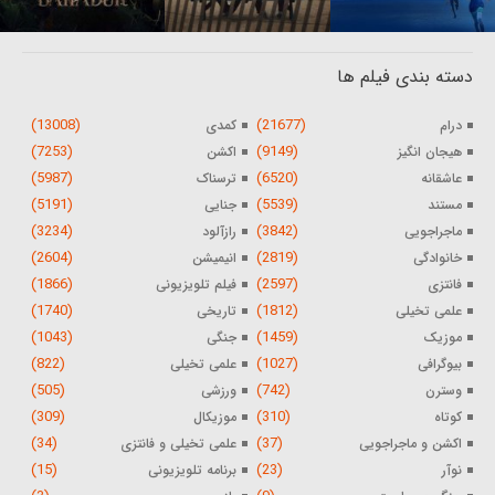
دسته بندی فیلم ها
(13008)
(21677)
درام
کمدی
(7253)
(9149)
هیجان انگیز
اکشن
(5987)
(6520)
عاشقانه
ترسناک
(5191)
(5539)
مستند
جنایی
(3234)
(3842)
ماجراجویی
رازآلود
(2604)
(2819)
خانوادگی
انیمیشن
(1866)
(2597)
فانتزی
فیلم تلویزیونی
(1740)
(1812)
علمی تخیلی
تاریخی
(1043)
(1459)
موزیک
جنگی
(822)
(1027)
بیوگرافی
علمی تخیلی
(505)
(742)
وسترن
ورزشی
(309)
(310)
کوتاه
موزیکال
(34)
(37)
اکشن و ماجراجویی
علمی تخیلی و فانتزی
(15)
(23)
نوآر
برنامه تلویزیونی