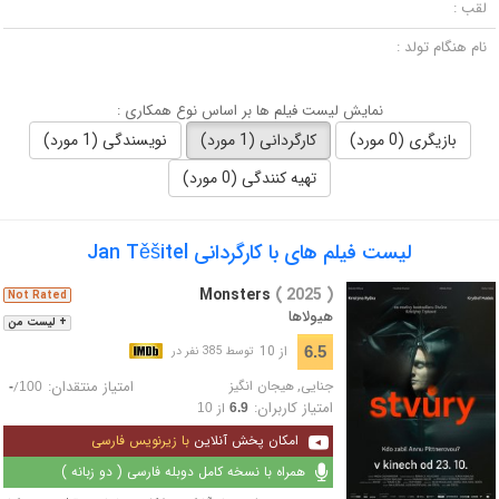
لقب :
نام هنگام تولد :
نمایش لیست فیلم ها بر اساس نوع همکاری :
بازیگری (0 مورد)
کارگردانی (1 مورد)
نویسندگی (1 مورد)
تهیه کنندگی (0 مورد)
لیست فیلم های با کارگردانی Jan Těšitel
Monsters
( 2025 )
Not Rated
هیولاها
+ لیست من
از 10
6.5
توسط 385 نفر در
جنایی
,
هیجان انگیز
امتیاز منتقدان:
/
-
100
امتیاز کاربران:
از
10
6.9
امکان پخش آنلاین
با زیرنویس فارسی
همراه با نسخه کامل دوبله فارسی ( دو زبانه )