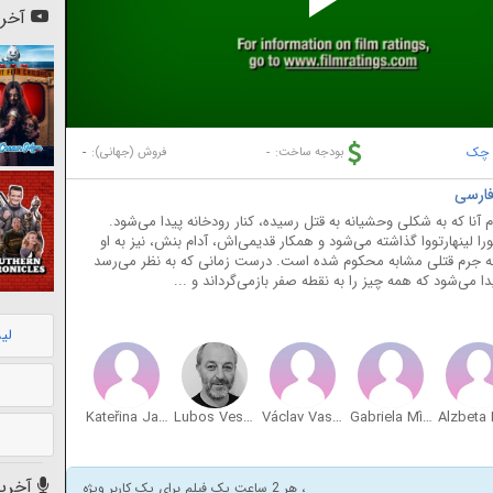
Pl
آخری
Vi
 چک
-
-
بودجه ساخت:
فروش (جهانی):
ا که به شکلی وحشیانه به قتل رسیده، کنار رودخانه پیدا می‌شود.
 لینهارتووا گذاشته می‌شود و همکار قدیمی‌اش، آدام بنش، نیز به او
به جرم قتلی مشابه محکوم شده است. درست زمانی که به نظر می‌رسد
ی‌شود که همه چیز را به نقطه صفر بازمی‌گرداند و ...
لی
Kateřina Janečková
Lubos Veselý
Václav Vasák
Gabriela Míčová
آخرین
، هر 2 ساعت یک فیلم برای یک کاربر ویژه