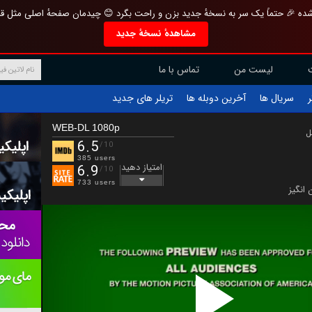
تازه و منحصر به فرد بازطراحی شده 🎉 حتماً یک سر به نسخهٔ جدید بزن و راحت بگرد 
مشاهدهٔ نسخهٔ جدید
تماس با ما
لیست من
تریلر های جدید
آخرین دوبله ها
سریال ها
ف
WEB-DL 1080p
ب
6.5
/10
385 users
امتیاز دهید
6.9
/10
733 users
هیجان