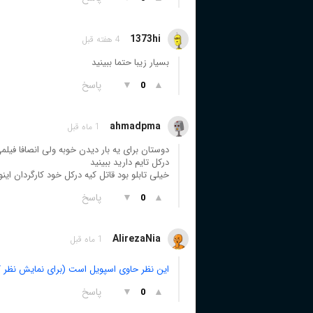
1373hi
4 هفته قبل
بسیار زیبا حتما ببینید
▲
▼
پاسخ
0
ahmadpma
1 ماه قبل
دوستان برای یه بار دیدن خوبه ولی انصافا فیل
درکل تایم دارید ببینید
خیلی تابلو بود قاتل کیه درکل خود کارگردان این
▲
▼
پاسخ
0
AlirezaNia
1 ماه قبل
این نظر حاوی اسپویل است (برای نمایش نظر ک
▲
▼
پاسخ
0