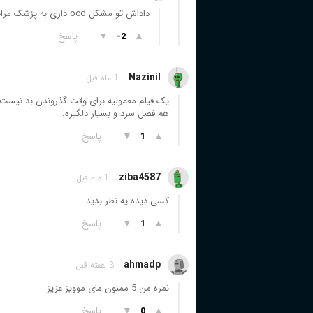
داداش تو مشکل ocd داری به پزشک مراجعه کن
▲
▼
پاسخ
-2
Nazinil
1 ماه قبل
یک فیلم معمولیه برای وقت گذروندن بد نیست 
هم فصل سرد و بسیار دلگیره.
▲
▼
پاسخ
1
ziba4587
1 ماه قبل
کسی دیده یه نظر بدید
▲
▼
پاسخ
1
ahmadp
3 هفته قبل
نمره من 5 ممنون مای موویز عزیز
▲
▼
پاسخ
0