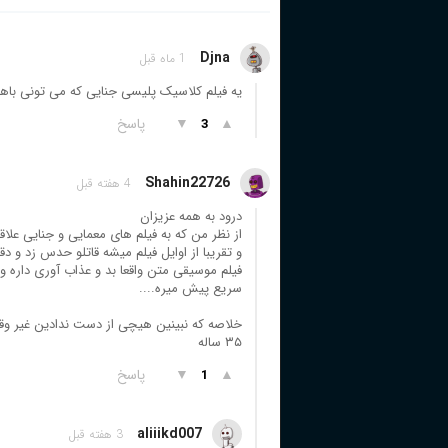
Djna
1 ماه قبل
یه فیلم کلاسیک پلیسی جنایی که می تونی باها
▲
▼
پاسخ
3
Shahin22726
4 هفته قبل
درود به همه عزیزان
از نظر من که به فیلم های معمایی و جنایی علاقه 
و تقریبا از اوایل فیلم میشه قاتلو حدس زد و دقیقه ۵۰ به به بعد که ۸۵ درصد مشخص
فیلم موسیقی متن واقعا بد و عذاب آوری داره و
سریع پیش میره....
خلاصه که نبینین هیچی از دست ندادین غیر و
۳۵ ساله
▲
▼
پاسخ
1
aliiikd007
3 هفته قبل