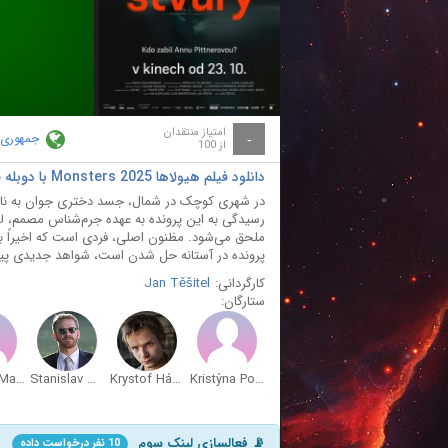
ay
deo
امتیاز منتقدان
جمهوری
-
از 100
دانلود فیلم هیولاها Monsters 2025 با دوبله فارسی
در شهری کوچک در شمال، جسد دختری جوان به نام آن
رسیدگی به این پرونده به عهده جرم‌شناس مصمم، لورا
ملحق می‌شود. مظنون اصلی، فردی است که اخیراً 
پرونده در آستانه حل شدن است، شواهد جدیدی پیدا م
کارگردانی:
Jan Těšitel
ستارگان:
Alzbeta Malá
Stanislav Majer
Krystof Hádek
Kristýna Podzimková
📡 فعالسازی لینک سوم
10 نفر درخواست داده