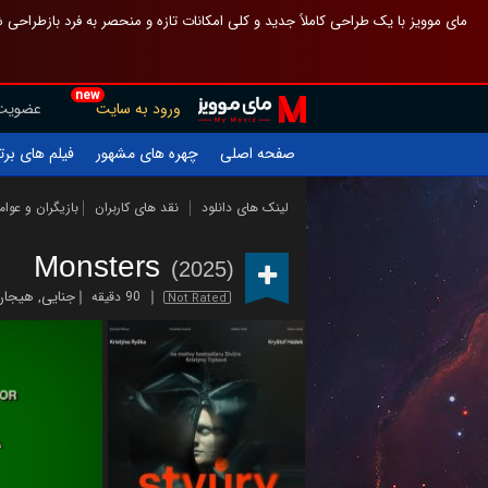
 چیدمان صفحهٔ اصلی مثل قبل مانده تا گم نشوی ، و اگر ظاهر تازه‌تری می‌خواهی
new
عضویت
ورود به سایت
یلم های برتر
چهره های مشهور
صفحه اصلی
ازیگران و عوامل
نقد های کاربران
لینک های دانلود
Monsters
(2025)
 انگیز
,
جنایی
90 دقیقه
Not Rated