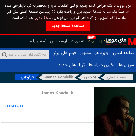
مای موویز با یک طراحی کاملاً جدید و کلی امکانات تازه و منحصر به فرد بازطراحی شده
🎉 حتماً یک سر به نسخهٔ جدید بزن و راحت بگرد 😊 چیدمان صفحهٔ اصلی مثل قبل
مانده تا گم نشوی ، و اگر ظاهر تازه‌تری می‌خواهی
نسخهٔ مدرن
هم آماده است.
مشاهدهٔ نسخهٔ جدید
new
ورود به سایت
عضویت
لیست من
تماس با ما
صفحه اصلی
چهره های مشهور
فیلم های برتر
سریال ها
آخرین دوبله ها
تریلر های جدید
صفحه اصلی
اشخاص
James Kondelik
کارگردانی
نام :
James Kondelik
تاریخ تولد :
0000-00-00
محل تولد :
قد :