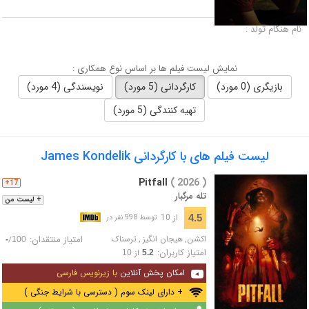
لقب :
نام هنگام تولد :
نمایش لیست فیلم ها بر اساس نوع همکاری :
بازیگری (0 مورد)
کارگردانی (5 مورد)
نویسندگی (4 مورد)
تهیه کنندگی (5 مورد)
لیست فیلم های با کارگردانی James Kondelik
Pitfall
( 2026 )
17+
تله مرگبار
+ لیست من
از 10
4.5
توسط 998 نفر در
اکشن
,
هیجان انگیز
,
ترسناک
امتیاز منتقدان:
/
-
100
امتیاز کاربران:
از
10
5.2
امکان پخش آنلاین
با زیرنویس فارسی
+ دارای لینک سوم ( دسترسی با شرایط جنگی )