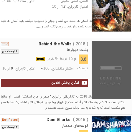
اکشن
,
علمی تخیلی
امتیاز منتقدان:
/
-
100
امتیاز کاربران:
از
10
4.7
هنگامی که یک نژاد بیگانه به انسان ها حمله می کنند و جهان را تخریب میکنند بقیه انسان ها باید
بر روی یک ربات غول پیکر تست نشده برای نجات زمین تکیه کنند و .....
Behind the Walls
( 2018 )
17+
پشت دیوارها
+ لیست من
از 10
3.8
توسط 84 نفر در
ترسناک
امتیاز منتقدان:
امتیاز کاربران:
/
از
10
0
-
100
امکان پخش آنلاین
فیلمی ترسناگ محصول سال 2018 به کارگردانی برادران "جیمز و جان کندلیک" است. او سالها
منتظر است حالا کسی به خانه اش آمده است.از طریق چشمهای شیطانی اش شاهد یک خانواده در
هم شکسته است که به شدت به دنبال یک شروع جدید هستند و ....
Dam Sharks!
( 2016 )
Not Rated
کوسه‌های سدساز
+ لیست من