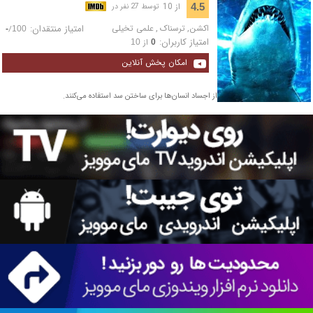
از 10
4.5
توسط 27 نفر در
اکشن
,
ترسناک
,
علمی تخیلی
امتیاز منتقدان:
/
-
100
امتیاز کاربران:
از
10
0
امکان پخش آنلاین
کوسه‌های حریص و درنده از اجساد انسان‌ها برای ساختن سد استفاده می‌کنند.