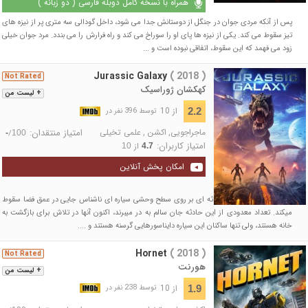
همراه با نسخه کامل دوبله فارسی ( دو زبانه )
پس از آنکه مردی جوان در جنگل از دوستانش جدا می شود، داخل گودالی سه متری پر از نیزه های
تیز سقوط می کند. یکی از نیزه ها پای او را سوراخ می کند و راه فرارش را می بندد. مرد جوان خیلی
زود می فهمد که این سقوط، اتفاقی نبوده است و ...
Jurassic Galaxy
( 2018 )
Not Rated
کهکشان ژوراسیک
+ لیست من
از 10
2.2
توسط 396 نفر در
ماجراجویی
,
اکشن
,
علمی تخیلی
امتیاز منتقدان:
/
-
100
امتیاز کاربران:
از
10
4.7
امکان پخش آنلاین
فضاپیمای گالیله در اثر حادثه ای بر روی سطح وحشی سیاره ای ناشناس جایی در عمق فضا سقوط
میکند. تعداد معدودی از این حادثه جان سالم به در میبرند، اکنون آنها در تلاش برای بازگشت به
خانه هستند، ولی تنها ساکنان این سیاره دایناسورهایی گرسنه هستند و ....
Hornet
( 2018 )
Not Rated
هورنت
+ لیست من
از 10
1.9
توسط 238 نفر در