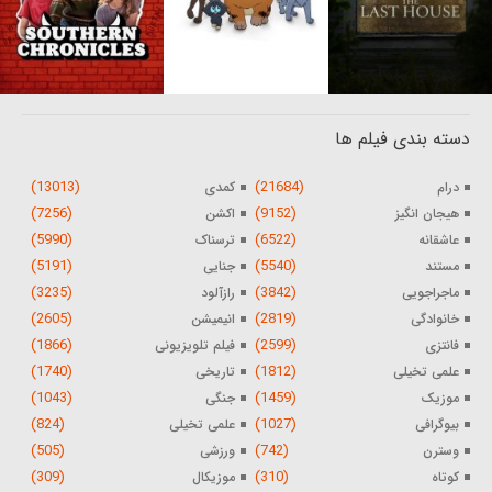
دسته بندی فیلم ها
(13013)
(21684)
درام
کمدی
(7256)
(9152)
هیجان انگیز
اکشن
(5990)
(6522)
عاشقانه
ترسناک
(5191)
(5540)
مستند
جنایی
(3235)
(3842)
ماجراجویی
رازآلود
(2605)
(2819)
خانوادگی
انیمیشن
(1866)
(2599)
فانتزی
فیلم تلویزیونی
(1740)
(1812)
علمی تخیلی
تاریخی
(1043)
(1459)
موزیک
جنگی
(824)
(1027)
بیوگرافی
علمی تخیلی
(505)
(742)
وسترن
ورزشی
(309)
(310)
کوتاه
موزیکال