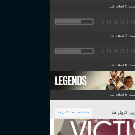
ن تریلر ها
مشاهده لیست کامل >>