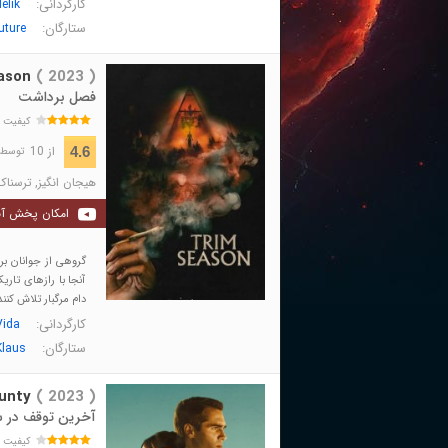
کارگردانی:
elik
ستارگان:
uture
ason
( 2023 )
فصل برداشت
کیفیت 
از 10
4.6
توسط 372 نفر 
هیجان انگیز
,
ترسناک
امکان پخش آن
گروهی از جوانان بر
آنجا با رازهای تاریک
دام مرگبار تلاش کنند 
کارگردانی:
Vida
ستارگان:
Klaus
unty
( 2023 )
آخرین توقف در ش
کیفیت 