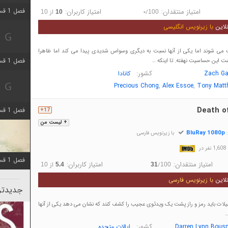
فصل 1 قسمت 5 اضافه شد
امتیاز منتقدان:
امتیاز کاربران:
/
از
10
10
-
100
لاین
با زیرنویس انگلیسی
می شوند اما یکی از آنها نسبت به دیگری وسواس شدیدی پیدا می کند اما ظاهرا
فصل 1 قسمت 2 اضافه شد
ت این حساسیت نهفته. تا اینکه …
کشور:
Zach Ga
کانادا
,
,
Precious Chong
Alex Essoe
Tony Matt
Death o
فصل 1 قسمت 8 اضافه شد
17+
+ لیست من
BluRay 1080p
:
با زیرنویس فارسی
در
فصل 1 قسمت 6 اضافه شد
امتیاز منتقدان:
امتیاز کاربران:
/
از
10
5.4
31
100
لاین
با زیرنویس فارسی
جدیدتری
لات باید رمز و راز پشت یک ویدئوی عجیب را کشف کنند که نشان می دهد یکی از آنها
…
کشور:
Darren Lynn Bous
ایالات متحده