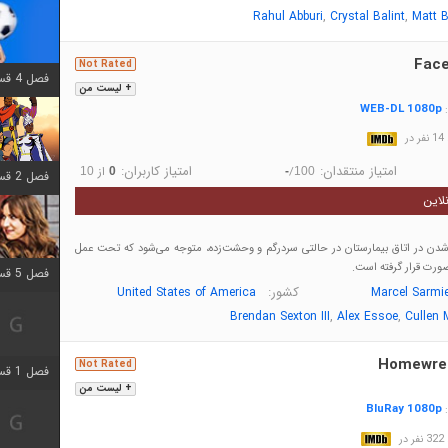
,
,
Rahul Abburi
Crystal Balint
Matt B
Face
Not Rated
فصل 4 قسمت 1 اضافه شد
+ لیست من
WEB-DL 1080p
:
در
امتیاز منتقدان:
امتیاز کاربران:
/
از
10
0
-
100
فصل 2 قسمت 8 اضافه شد
لاین
شدن در اتاق بیمارستان در حالتی سردرگم و وحشت‌زده، متوجه می‌شود که تحت عمل
ورت قرار گرفته است.
فصل 5 قسمت 5 اضافه شد
کشور:
United States of America
Marcel Sarmi
,
,
Brendan Sexton III
Alex Essoe
Cullen
Homewre
Not Rated
فصل 1 قسمت 5 اضافه شد
+ لیست من
BluRay 1080p
:
در