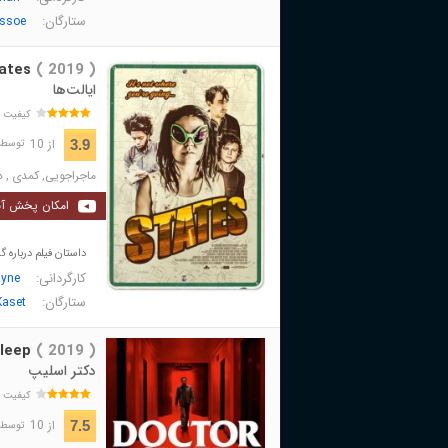
ستارگان:
Essoe
ates
( 2019 )
ایالت‌ها
کیفیت 
از 10
3.9
توسط 29 نفر 
ماجراجویی
,
کمدی
,
د
امکان پخش آن
داستان فیلم درباره 
کارگردانی:
yne
ستارگان:
aset
leep
( 2019 )
دکتر اسلیپ
کیفیت 
از 10
7.5
توسط 51,559 نفر 