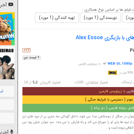
آخری
فیلم ها بر اساس نوع همکاری :
نویسندگی (1 مورد)
تهیه کنندگی (1 مورد)
 بازیگری Alex Essoe
Pi
17+
+ لیست من
WEB-DL 1080p
:
با زیرنویس فارسی
در
ترسناک
امتیاز منتقدان:
امتیاز کاربران:
/
از
10
5.2
-
100
لی
لاین
با زیرنویس فارسی
سوم ( دسترسی با شرایط جنگی )
مل دوبله فارسی ( دو زبانه )
وان در جنگل از دوستانش جدا می شود، داخل گودالی سه متری پر از نیزه های تیز
ز نیزه ها پای او را سوراخ می کند و راه فرارش را می بندد. مرد جوان خیلی زود می
تفاقی نبوده است و ...
آخرین