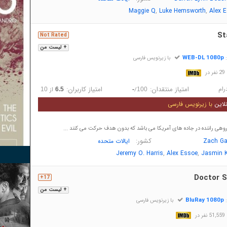
,
,
Maggie Q
Luke Hemsworth
Alex 
St
Not Rated
+ لیست من
WEB-DL 1080p
:
با زیرنویس فارسی
در
رام
امتیاز منتقدان:
امتیاز کاربران:
/
از
10
6.5
-
100
لاین
با زیرنویس فارسی
گروهی راننده در جاده های آمریکا می باشد که بدون هدف حرکت می کنند ...
کشور:
Zach Ga
ایالات متحده
,
,
Jeremy O. Harris
Alex Essoe
Jasmin K
Doctor S
17+
+ لیست من
BluRay 1080p
:
با زیرنویس فارسی
در