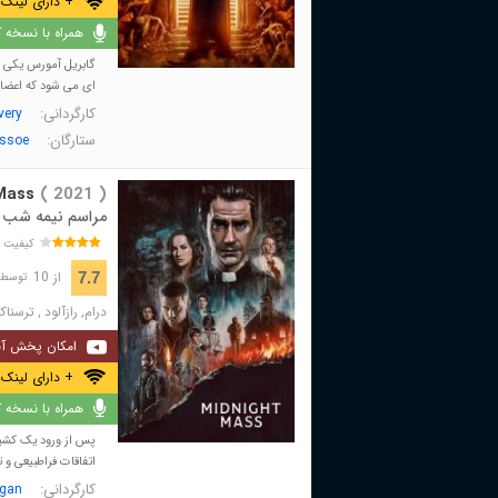
+ دارای لینک 
همراه با نسخه کا
گابریل آمورس یکی ا
ای می شود که اعضای 
کارگردانی:
very
ستارگان:
Essoe
Mass
( 2021 )
مراسم نیمه شب
کیفیت 
از 10
7.7
توسط 70,465 نفر 
درام
,
رازآلود
,
ترسناک
امکان پخش آن
+ دارای لینک 
همراه با نسخه کا
پس از ورود یک کشیش 
اتفاقات فراطبیعی و 
کارگردانی:
agan