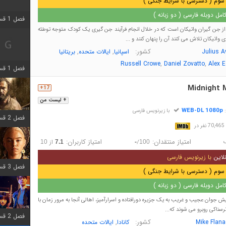
سوم ( دسترسی با شرایط جنگی )
مل دوبله فارسی ( دو زبانه )
فصل 1 قسمت 2 اضافه شد
ز جن گیران واتیکان است که در خلال انجام فرآیند جن گیری یک کودک متوجه توطئه
واتیکان تلاش می کنند آن را پنهان کنند و ...
کشور:
,
,
Julius A
اسپانیا
ایالات متحده
بریتانیا
,
,
Russell Crowe
Daniel Zovatto
Alex 
فصل 1 قسمت 8 اضافه شد
Midnight 
17+
+ لیست من
WEB-DL 1080p
:
با زیرنویس فارسی
فصل 2 قسمت 7 اضافه شد
در
امتیاز منتقدان:
امتیاز کاربران:
/
از
10
7.1
-
100
لاین
با زیرنویس فارسی
فصل 3 قسمت 7 اضافه شد
سوم ( دسترسی با شرایط جنگی )
مل دوبله فارسی ( دو زبانه )
جوان عجیب و غریب به یک جزیره دورافتاده و اسرارآمیز، اهالی آنجا به مرور زمان با
ترسناکی روبرو می شوند که...
فصل 2 قسمت 6 اضافه شد
کشور:
,
Mike Flan
کانادا
ایالات متحده