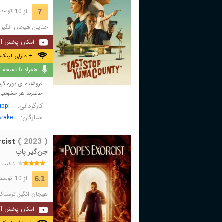
از 10
7
توسط 3,266 نفر 
جنایی
,
هیجان انگیز
امکان پخش آن
+ دارای لینک 
همراه با نسخه کا
فروشنده ای دوره گر
حاضرند هر خشونتی را
کارگردانی:
uppi
ستارگان:
Brake
cist
( 2023 )
جن‌گیر پاپ
کیفیت 
از 10
6.1
توسط 38,398 نفر 
هیجان انگیز
,
ترسناک
امکان پخش آن