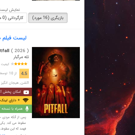
نمایش لیست 
بازیگری (16 مورد)
کارگردانی (0 مورد)
لیست فیلم های با
tfall
( 2026 )
تله مرگبار
کیفیت 
از 10
4.5
توسط 998 نفر 
اکشن
,
هیجان انگیز
,
امکان پخش آن
+ دارای لینک 
همراه با نسخه کا
پس از آنکه مردی ج
سقوط می کند. یکی ا
فهمد که این سقوط، ا