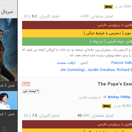
در
سریال 
امتیاز منتقدان:
امتیاز کاربران:
/
از
10
6.1
-
100
لاین
با زیرنویس فارسی
سوم ( دسترسی با شرایط جنگی )
مل دوبله فارسی ( دو زبانه )
د و گارسون یک رستوران بین جاده‌ای، توسط دو دزد بانک به گروگان گرفته می شوند که
 برای حفظ پولهای دزدیده شده انجام دهند، اما ...
کشور:
Francis Gall
ایالات متحده
,
,
Jim Cummings
Jocelin Donahue
Richard 
The Pope's Exor
17+
فصل 3 قسمت 2 اضافه شد
+ لیست من
BluRay 1080p
:
با زیرنویس فارسی
در
فصل 1 قسمت 12 اضافه شد
امتیاز منتقدان:
امتیاز کاربران:
/
از
10
7.5
45
100
لاین
با زیرنویس فارسی