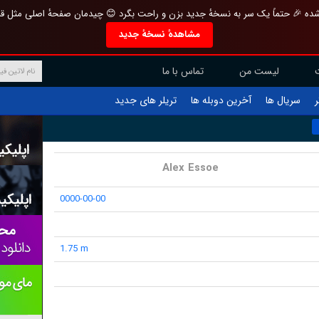
تازه و منحصر به فرد بازطراحی شده 🎉 حتماً یک سر به نسخهٔ جدید بزن و راحت بگرد 
مشاهدهٔ نسخهٔ جدید
تماس با ما
لیست من
تریلر های جدید
آخرین دوبله ها
سریال ها
ف
Alex Essoe
0000-00-00
1.75 m