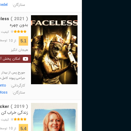
ستارگان:
iedel
less
( 2021 )
بدون چهره
کیفیت 
از 10
5.1
توسط 14 نفر 
هیجان انگیز
امکان پخش آن
جورج پس از بیدار 
جراحی پیوند کامل ص
کارگردانی:
ento
ستارگان:
 Moss
cker
( 2019 )
زندگی خراب کن
کیفیت 
از 10
5.4
توسط 322 نفر 