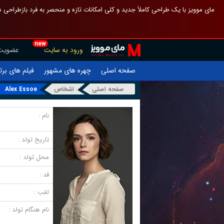
 چیدمان صفحهٔ اصلی مثل قبل مانده تا گم نشوی ، و اگر ظاهر تازه‌تری می‌خواهی
new
عضویت
ورود به سایت
یلم های برتر
چهره های مشهور
صفحه اصلی
Alex Essoe
اشخاص
صفحه اصلی
نام :
تاریخ تولد :
محل تولد :
قد :
لقب :
نام هنگام تولد :