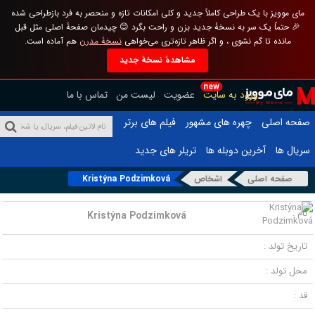
مای موویز با یک طراحی کاملاً جدید و کلی امکانات تازه و منحصر به فرد بازطراحی شده
🎉 حتماً یک سر به نسخهٔ جدید بزن و راحت بگرد 😊 چیدمان صفحهٔ اصلی مثل قبل
مانده تا گم نشوی ، و اگر ظاهر تازه‌تری می‌خواهی
نسخهٔ مدرن
هم آماده است.
مشاهدهٔ نسخهٔ جدید
new
ورود به سایت
عضویت
لیست من
تماس با ما
صفحه اصلی
چهره های مشهور
فیلم های برتر
سریال ها
آخرین دوبله ها
تریلر های جدید
صفحه اصلی
اشخاص
Kristýna Podzimková
نام :
Kristýna Podzimková
تاریخ تولد :
محل تولد :
قد :