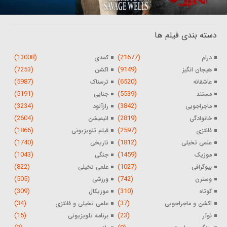
دسته بندی فیلم ها
(13008)
(21677)
درام
کمدی
(7253)
(9149)
هیجان انگیز
اکشن
(5987)
(6520)
عاشقانه
ترسناک
(5191)
(5539)
مستند
جنایی
(3234)
(3842)
ماجراجویی
رازآلود
(2604)
(2819)
خانوادگی
انیمیشن
(1866)
(2597)
فانتزی
فیلم تلویزیونی
(1740)
(1812)
علمی تخیلی
تاریخی
(1043)
(1459)
موزیک
جنگی
(822)
(1027)
بیوگرافی
علمی تخیلی
(505)
(742)
وسترن
ورزشی
(309)
(310)
کوتاه
موزیکال
(34)
(37)
اکشن و ماجراجویی
علمی تخیلی و فانتزی
(15)
(23)
نوآر
برنامه تلویزیونی