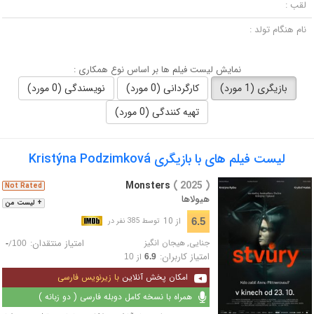
لقب :
نام هنگام تولد :
نمایش لیست فیلم ها بر اساس نوع همکاری :
بازیگری (1 مورد)
کارگردانی (0 مورد)
نویسندگی (0 مورد)
تهیه کنندگی (0 مورد)
لیست فیلم های با بازیگری Kristýna Podzimková
Monsters
( 2025 )
Not Rated
هیولاها
+ لیست من
از 10
6.5
توسط 385 نفر در
جنایی
,
هیجان انگیز
امتیاز منتقدان:
/
-
100
امتیاز کاربران:
از
10
6.9
امکان پخش آنلاین
با زیرنویس فارسی
همراه با نسخه کامل دوبله فارسی ( دو زبانه )