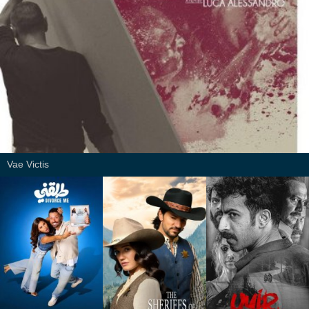
Vae Victis