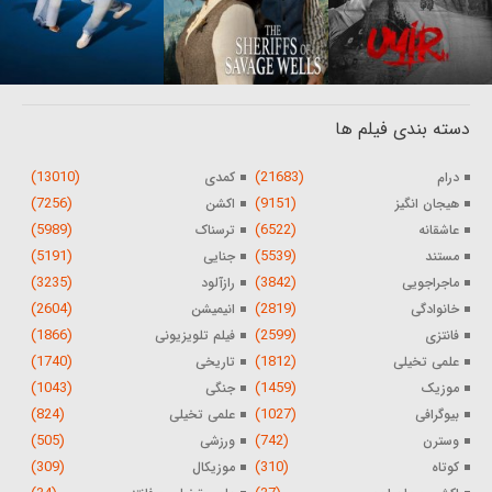
دسته بندی فیلم ها
(13010)
(21683)
درام
کمدی
(7256)
(9151)
هیجان انگیز
اکشن
(5989)
(6522)
عاشقانه
ترسناک
(5191)
(5539)
مستند
جنایی
(3235)
(3842)
ماجراجویی
رازآلود
(2604)
(2819)
خانوادگی
انیمیشن
(1866)
(2599)
فانتزی
فیلم تلویزیونی
(1740)
(1812)
علمی تخیلی
تاریخی
(1043)
(1459)
موزیک
جنگی
(824)
(1027)
بیوگرافی
علمی تخیلی
(505)
(742)
وسترن
ورزشی
(309)
(310)
کوتاه
موزیکال