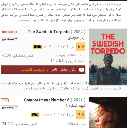
دورافتاده در دل جنگل‌های فنلاند نقل مکان می‌کنند؛ همان خانه‌ای که ساگا بخش زیادی از دوران
کودکی‌اش را در آن گذرانده است. اما با تولد نوزادشان، همه‌چیز تغییر می‌کند. با وجود آنکه اطرافیان
مدام به او اطمینان می‌دهند که همه‌چیز طبیعی است، ساگا از همان ابتدا احساس می‌کند اتفاقی
هولناک در حال رخ دادن است و چیزی درباره فرزند تازه‌متولدشده‌اش درست نیست و ...
The Swedish Torpedo
( 2024 )
Not Rated
اژدرِ سوئدی
+ لیست من
از 10
5.9
توسط 385 نفر در
درام
,
عاشقانه
,
ورزشی
امتیاز منتقدان:
/
-
100
امتیاز کاربران:
از
10
6.3
امکان پخش آنلاین
با زیرنویس انگلیسی
جنگ جهانی دوم در آستانهٔ آغاز است، اما تنها چیزی که ذهن سالی باوِر را به خود مشغول کرده،
اقیانوس است. او رؤیای بزرگی دارد: اینکه بتواند کانال مانش را با شنا طی کند و ...
Compartment Number 6
( 2021 )
17+
کوپه شماره 6
+ لیست من
از 10
7.5
توسط 2,377 نفر در
درام
,
عاشقانه
امتیاز منتقدان:
/
78
100