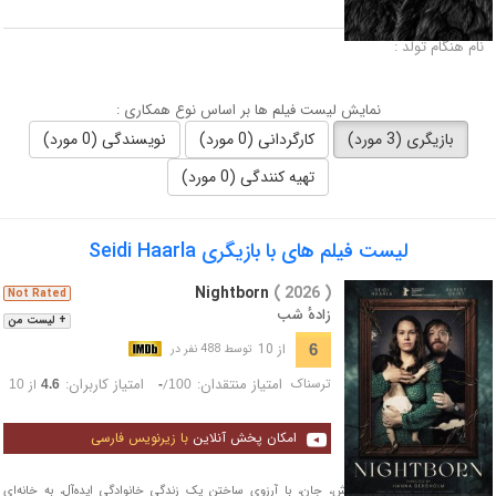
لقب :
نام هنگام تولد :
نمایش لیست فیلم ها بر اساس نوع همکاری :
بازیگری (3 مورد)
کارگردانی (0 مورد)
نویسندگی (0 مورد)
تهیه کنندگی (0 مورد)
لیست فیلم های با بازیگری Seidi Haarla
Nightborn
( 2026 )
Not Rated
زادهٔ شب
+ لیست من
از 10
6
توسط 488 نفر در
ترسناک
امتیاز منتقدان:
امتیاز کاربران:
/
از
10
4.6
-
100
امکان پخش آنلاین
با زیرنویس فارسی
ساگا و همسر بریتانیایی‌اش، جان، با آرزوی ساختن یک زندگی خانوادگی ایده‌آل، به خانه‌ای