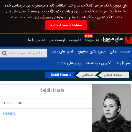
مای موویز با یک طراحی کاملاً جدید و کلی امکانات تازه و منحصر به فرد بازطراحی شده
🎉 حتماً یک سر به نسخهٔ جدید بزن و راحت بگرد 😊 چیدمان صفحهٔ اصلی مثل قبل
مانده تا گم نشوی ، و اگر ظاهر تازه‌تری می‌خواهی
نسخهٔ مدرن
هم آماده است.
مشاهدهٔ نسخهٔ جدید
new
ورود به سایت
عضویت
لیست من
تماس با ما
صفحه اصلی
چهره های مشهور
فیلم های برتر
سریال ها
آخرین دوبله ها
تریلر های جدید
صفحه اصلی
اشخاص
Seidi Haarla
نام :
Seidi Haarla
تاریخ تولد :
1983-11-30
محل تولد :
Finland
قد :