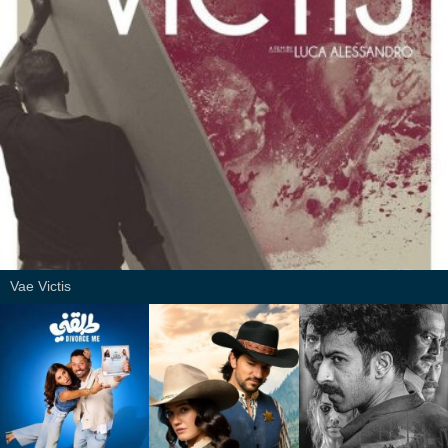
Vae Victis