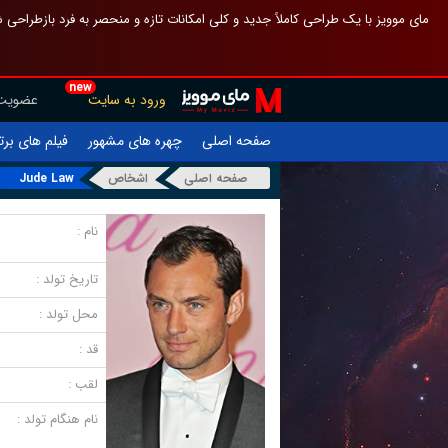
 چیدمان صفحهٔ اصلی مثل قبل مانده تا گم نشوی ، و اگر ظاهر تازه‌تری می‌خواهی
new
عضویت
ورود به سایت
یلم های برتر
چهره های مشهور
صفحه اصلی
Jude Law
اشخاص
صفحه اصلی
نام :
تاریخ تولد :
محل تولد :
قد :
لقب :
نام هنگام تولد :