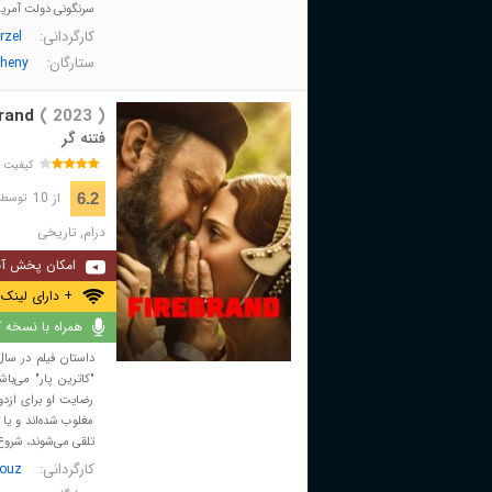
سرنگونی دولت آمریکا 
کارگردانی:
rzel
ستارگان:
oheny
rand
( 2023 )
فتنه گر
کیفیت 
از 10
6.2
توسط 2,292 نفر 
درام
,
تاریخی
امکان پخش آن
+ دارای لینک 
همراه با نسخه کا
داستان فیلم در سا
"کاترین پار" می‌ب
رضایت او برای ازدو
مغلوب شده‌‌‌اند و ی
تلقی می‌شوند، شروع ب
کارگردانی:
nouz