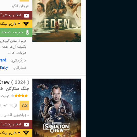
هیجان انگیز
امکان پخش آن
+ دارای لینک 
همراه با نسخه کا
فیلم داستان گروهی از
بگیرند؛ آن‌ها همه
می‌زنند. اما ...
کارگردانی:
ard
ستارگان:
Kirby
Crew
( 2024 )
جنگ ستارگان: خ
کیفیت 
از 10
7.2
توسط 15,608 نفر 
ماجراجویی
,
اکشن
,
ع
امکان پخش آن
+ دارای لینک 