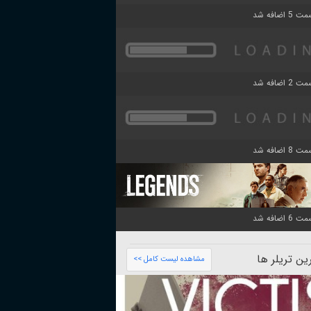
ن تریلر ها
مشاهده لیست کامل >>