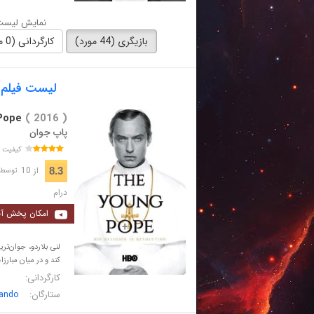
نمایش لیست 
بازیگری (44 مورد)
کارگردانی (0 مورد)
لیست فیلم های 
Pope
( 2016 )
پاپ جوان
کیفیت 
از 10
8.3
توسط 50,592 نفر 
درام
امکان پخش آن
لنی بلاردو، جوان‌تر
کند و در میان مبارزا
کارگردانی:
ستارگان:
lando