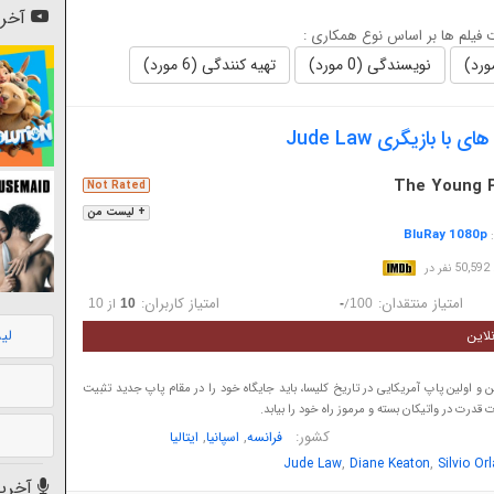
آخری
فیلم ها بر اساس نوع همکاری :
نویسندگی (0 مورد)
تهیه کنندگی (6 مورد)
با بازیگری Jude Law
The Young 
Not Rated
+ لیست من
BluRay 1080p
:
در
امتیاز منتقدان:
امتیاز کاربران:
/
از
10
10
-
100
لی
لاین
ین و اولین پاپ آمریکایی در تاریخ کلیسا، باید جایگاه خود را در مقام پاپ جدید تثبیت
ت قدرت در واتیکان بسته و مرموز راه خود را بیابد.
کشور:
,
,
فرانسه
اسپانیا
ایتالیا
,
,
Jude Law
Diane Keaton
Silvio Or
آخرین