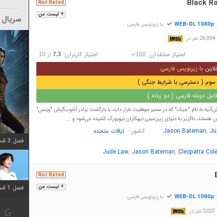
Black Ra
Not Rated
+ لیست من
سریال 
WEB-DL 1080p
:
با زیرنویس فارسی
در
امتیاز منتقدان:
امتیاز کاربران:
/
از
10
7.3
-
100
لاین
با زیرنویس فارسی
سوم ( دسترسی با شرایط جنگی )
مل دوبله فارسی ( دو زبانه )
آتیه به نام "جیک" که در مسیر موفقیت قرار دارد، با بازگشت برادر آشوب‌گرش "وینس"
ش هستند، ناگزیر به دنیای زیرزمینی تبهکاران نیویورک کشیده می‌شود و ...
,
کشور:
Ju
Jason Bateman
ایالات متحده
فصل 3 قسمت 2 اضافه شد
,
,
Jude Law
Jason Bateman
Cleopatra Co
Not Rated
+ لیست من
فصل 1 قسمت 12 اضافه شد
WEB-DL 1080p
:
با زیرنویس فارسی
در