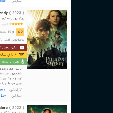
ستارگان:
arsan
endy
( 2023 )
پیتر پن و وندی
کیفیت 
از 10
4.2
توسط 15,056 نفر 
ماجراجویی
,
اکشن
,
ک
امکان پخش آن
+ دارای لینک 
همراه با نسخه کا
داستان فیلم درباره 
شبانه‌روزی، همراه با
"پیتر پن" یک پری ک
زودی خود را در یک م
کارگردانی:
wery
ستارگان:
 Law
dore
( 2022 )
موجودات شگفت انگ