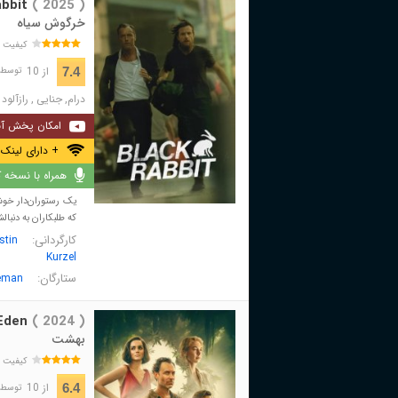
bbit
( 2025 )
خرگوش سیاه
کیفیت 
از 10
7.4
توسط 26,884 نفر 
درام
,
جنایی
,
رازآلود
امکان پخش آن
+ دارای لینک 
همراه با نسخه کا
یک رستوران‌دار خوش‌
که طلبکاران به دنبال
کارگردانی:
stin
Kurzel
ستارگان:
leman
Eden
( 2024 )
بهشت
کیفیت 
از 10
6.4
توسط 3,027 نفر 