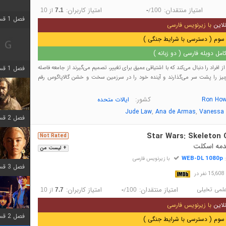
امتیاز منتقدان:
امتیاز کاربران:
/
از
10
7.1
-
100
فصل 1 قسمت 2 اضافه شد
لاین
با زیرنویس فارسی
سوم ( دسترسی با شرایط جنگی )
مل دوبله فارسی ( دو زبانه )
فصل 1 قسمت 8 اضافه شد
 افراد را دنبال می‌کند که با اشتیاقی عمیق برای تغییر، تصمیم می‌گیرند از جامعه فاصله
 چیز را پشت سر می‌گذارند و آینده خود را در سرزمین سخت و خشن گالاپاگوس رقم
کشور:
Ron How
ایالات متحده
,
,
Jude Law
Ana de Armas
Vanessa 
فصل 2 قسمت 7 اضافه شد
Star Wars: Skeleton 
Not Rated
دمه اسکلت
+ لیست من
WEB-DL 1080p
:
با زیرنویس فارسی
فصل 3 قسمت 7 اضافه شد
در
لمی تخیلی
امتیاز منتقدان:
امتیاز کاربران:
/
از
10
7.7
-
100
لاین
با زیرنویس فارسی
فصل 2 قسمت 6 اضافه شد
سوم ( دسترسی با شرایط جنگی )