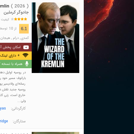
mlin
( 2026 )
جادوگر کرملین
کیفیت 
از 10
6.1
توسط 1,354 نفر 
کمدی
,
درام
,
هیجان ا
امکان پخش آن
+ دارای لینک 
همراه با نسخه کا
بارانوف مسیر خود را
رسانه‌ای ولادیمیر 
روسیه جدید نقش دار
خارج است، زنی کاری
ولی ...
کارگردانی:
ayas
ستارگان:
ridge