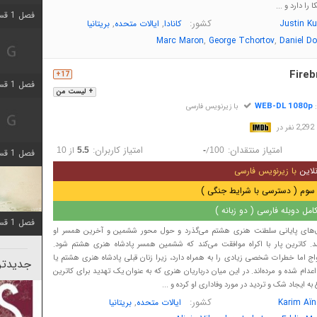
را دارد و ...
فصل 1 قسمت 5 اضافه شد
کشور:
,
,
Justin Ku
کانادا
ایالات متحده
بریتانیا
,
,
Marc Maron
George Tchortov
Daniel D
Fireb
17+
فصل 1 قسمت 2 اضافه شد
+ لیست من
WEB-DL 1080p
:
با زیرنویس فارسی
در
امتیاز منتقدان:
امتیاز کاربران:
/
از
10
5.5
-
100
فصل 1 قسمت 8 اضافه شد
لاین
با زیرنویس فارسی
سوم ( دسترسی با شرایط جنگی )
مل دوبله فارسی ( دو زبانه )
فصل 1 قسمت 6 اضافه شد
ل‌های پایانی سلطنت هنری هشتم می‌گذرد و حول محور ششمین و آخرین همسر او
اشد. کاترین پار با اکراه موافقت می‌کند که ششمین همسر پادشاه هنری هشتم شود.
اج اما خطرات شخصی زیادی را به همراه دارد، زیرا زنان قبلی پادشاه هنری هشتم یا
جدیدتری
ا اعدام شده و مرده‌اند. در این میان درباریان هنری که به عنوان یک تهدید برای کاترین
ه ایجاد شک و تردید در مورد وفاداری او کرده و ...
کشور:
,
Karim Aï
ایالات متحده
بریتانیا