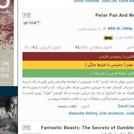
,
,
Alicia Vikander
Jude Law
Eddie M
Peter Pan And W
12+
+ لیست من
WEB-DL 1080p
:
با زیرنویس فارسی
در
مدی
امتیاز منتقدان:
امتیاز کاربران:
/
از
10
6.1
61
100
لاین
با زیرنویس فارسی
سوم ( دسترسی با شرایط جنگی )
مل دوبله فارسی ( دو زبانه )
دختری جوان به نام "وندی" که با سرپیچی از خواسته والدینش برای رفتن به یک مدرسه‌
 دو برادر کوچکتر خود به سرزمین جادویی نورلند سفر می‌کند. او در آنجا با پسری به نام
وچک به نام "تینکربل" و یک دزد دریایی خبیث به نام کاپیتان "هوک" روبرو شده و به
اجراجویی هیجان‌انگیز و خطرناک، دور از خانه و خانواده می‌بیند و ...
کشور:
David Lo
ایالات متحده
,
,
Alexander Molony
Ever Anderson
Jude
Fantastic Beasts: The Secrets of Dumble
13+
یز: اسرار دامبلدور