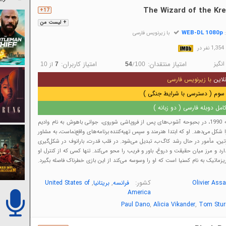
The Wizard of the Kre
17+
+ لیست من
WEB-DL 1080p
:
با زیرنویس فارسی
در
نگیز
امتیاز منتقدان:
امتیاز کاربران:
/
از
10
7
54
100
لاین
با زیرنویس فارسی
سوم ( دسترسی با شرایط جنگی )
مل دوبله فارسی ( دو زبانه )
در روسیه اوایل دهه 1990، در بحبوحه آشوب‌های پس از فروپاشی شوروی، جوانی باهوش به نام وادیم
 شکل می‌دهد. او که ابتدا هنرمند و سپس تهیه‌کننده برنامه‌های واقع‌نماست، به مشاور
پوتین، مأمور در حال رشد کاگ‌ب، تبدیل می‌شود. در قلب قدرت، بارانوف در شکل‌گیری
د و مرز میان حقیقت و دروغ، باور و فریب را محو می‌کند. تنها کسی که از کنترل او
زماتیک به نام کسنیا است که او را وسوسه می‌کند از این بازی خطرناک فاصله بگیرد.
کشور:
,
,
Olivier Ass
فرانسه
بریتانیا
United States of
America
,
,
Paul Dano
Alicia Vikander
Tom Stur