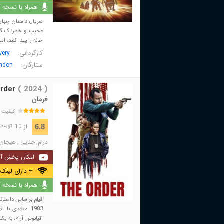
همراه با نسخه کا
سریال داستان چهار 
عجیب و خطرناک گم 
خانه را پیدا کنند، اما 
کارگردانی:
wery
ستارگان:
ondon
rder
( 2024 )
فرمان
کیفیت 
از 10
6.8
توسط 10,923 نفر 
درام
,
جنایی
,
هیجان 
امکان پخش آن
+ دارای لینک 
همراه با نسخه کا
فیلم براساس داستان
1983 میلادی ب
اقیانوس آرام، به ی