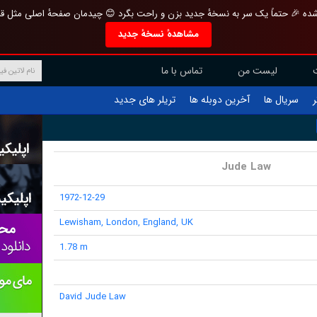
تازه و منحصر به فرد بازطراحی شده 🎉 حتماً یک سر به نسخهٔ جدید بزن و راحت بگرد 
مشاهدهٔ نسخهٔ جدید
تماس با ما
لیست من
تریلر های جدید
آخرین دوبله ها
سریال ها
ف
Jude Law
1972-12-29
Lewisham, London, England, UK
1.78 m
David Jude Law