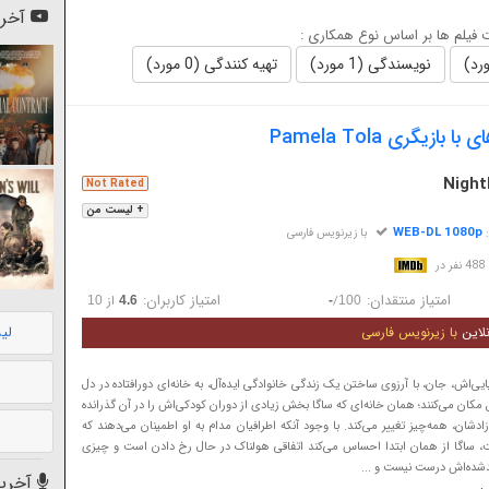
آخری
فیلم ها بر اساس نوع همکاری :
نویسندگی (1 مورد)
تهیه کنندگی (0 مورد)
ازیگری Pamela Tola
Night
Not Rated
+ لیست من
WEB-DL 1080p
:
با زیرنویس فارسی
در
امتیاز منتقدان:
امتیاز کاربران:
/
از
10
4.6
-
100
لی
لاین
با زیرنویس فارسی
ایی‌اش، جان، با آرزوی ساختن یک زندگی خانوادگی ایده‌آل، به خانه‌ای دورافتاده در دل
 مکان می‌کنند؛ همان خانه‌ای که ساگا بخش زیادی از دوران کودکی‌اش را در آن گذرانده
زادشان، همه‌چیز تغییر می‌کند. با وجود آنکه اطرافیان مدام به او اطمینان می‌دهند که
، ساگا از همان ابتدا احساس می‌کند اتفاقی هولناک در حال رخ دادن است و چیزی
تولدشده‌اش درست نیست و ...
آخرین