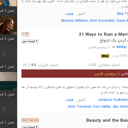
شنا می شود، او هم از دست افرادی در حال فرار است. اکنون آنها بهم نیاز دارند تا
د و ....
فصل 3 قسمت 9 اضافه شد
کشور:
Miia T
فنلاند
,
,
Mimosa Willamo
Amir Escandari
Oona A
21 Ways to Ruin a Marr
13+
فصل 3 قسمت 2 اضافه شد
+ لیست من
BDRip
:
با زیرنویس فارسی
در
امتیاز منتقدان:
امتیاز کاربران:
/
از
10
4.5
-
100
فصل 1 قسمت 6 اضافه شد
لاین
با زیرنویس فارسی
سانا» را دنبال می کند که سعی دارد بعنوان تحقیق راه های مختلقی را که توسط آن ها
بهم زد، اثبات کند و ...
فصل 2 قسمت 2 اضافه شد
کشور:
Johanna Vuoksen
فنلاند
,
,
Armi Toivanen
Essi Hellén
Aku Hirvi
Beauty and the Bas
Not Rated
فصل 1 قسمت 9 اضافه شد
+ لیست من