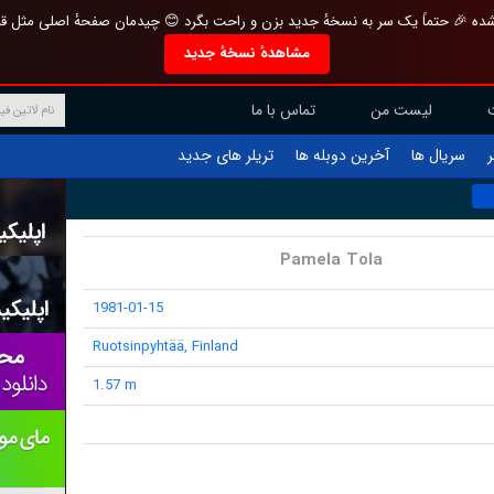
تازه و منحصر به فرد بازطراحی شده 🎉 حتماً یک سر به نسخهٔ جدید بزن و راحت بگرد 
مشاهدهٔ نسخهٔ جدید
تماس با ما
لیست من
تریلر های جدید
آخرین دوبله ها
سریال ها
ف
Pamela Tola
1981-01-15
Ruotsinpyhtää, Finland
1.57 m