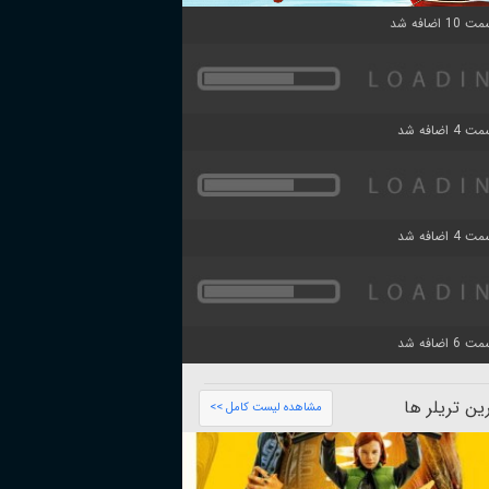
ن تریلر ها
مشاهده لیست کامل >>