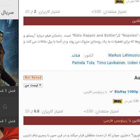
در
امتیاز منتقدان:
امتیاز کاربران:
سریال 
/
از
10
2
-
100
لاین
فیلم برگرفته از کتاب "Nopoles" اثر"Risto Rapper and Bottler" است. داستان فیلم درباره "ریستو و
ا که برای تعطیلات به یک روستای متروک می روند و در آنجا با بیل ملاقات می کنند و
کشور:
Markus Lehmusru
فنلاند
,
,
Pamela Tola
Timo Lavikainen
Uolevi 
Au
Not Rated
+ لیست من
فصل 3 قسمت 3 اضافه شد
BluRay 1080p
:
با زیرنویس فارسی
در
امتیاز منتقدان:
امتیاز کاربران:
/
از
10
6.8
-
100
لاین
با زیرنویس فارسی
فصل 1 قسمت 6 اضافه شد
 "اورورا" دختری جوان که از دست عشقش فرار میکند و در این حین با پسری بنام دارین