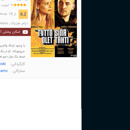
کیفیت 
از 10
6.2
توسط 42 نفر 
درام
,
موزیک
,
عاشقان
امکان پخش آن
با وجود اینکه والدین
می‌پروراند. او در ی
ضبط یک نوار دمو به
کارگردانی:
oski
ستارگان:
tamo