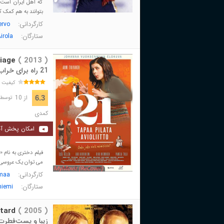
که اهل ایران است آ
بتوانند به هم کمک کنن
کارگردانی:
ervo
ستارگان:
irola
iage
( 2013 )
21 راه برای خراب کردن یک ازدواج
کیفیت 
از 10
6.3
توسط 1,833 نفر 
کمدی
امکان پخش آن
فیلم دختری به نام «
می توان یک عروسی را 
کارگردانی:
maa
ستارگان:
niemi
tard
( 2005 )
زیبا و پست‌فطرت