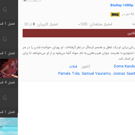
BluRay 1080p
:
در
فصل 1 قسمت 7 اضافه شد
ه
امتیاز منتقدان:
امتیاز کاربران:
/
از
10
0
-
100
لاین
 نلی برای او یک شغل و همسر ایده‌آل در نظر گرفته‌اند، او رویای خواننده شدن را در سر
فصل 1 قسمت 11 اضافه شد
ک استودیو با هنرمند جوان هیپ‌هاپی به نام سونه آشنا می‌شود و از او می‌خواهد تا برای
 او کمک کند.
کشور:
Dome Karuk
فنلاند
,
,
Pamela Tola
Samuel Vauramo
Joonas Saar
فصل 4 قسمت 3 اضافه شد
فصل 1 قسمت 4 اضافه شد