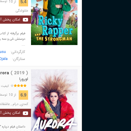
از 10
5.4
توسط 54 نفر 
خانوادگی
امکان پخش آن
دوستش نلی و عمه روه
....
کارگردانی:
usu
ستارگان:
Ojala
rora
( 2019 )
اورورا
کیفیت 
از 10
6.9
توسط 539 نفر 
کمدی
,
درام
,
عاشقانه
امکان پخش آن
داستان فیلم درباره