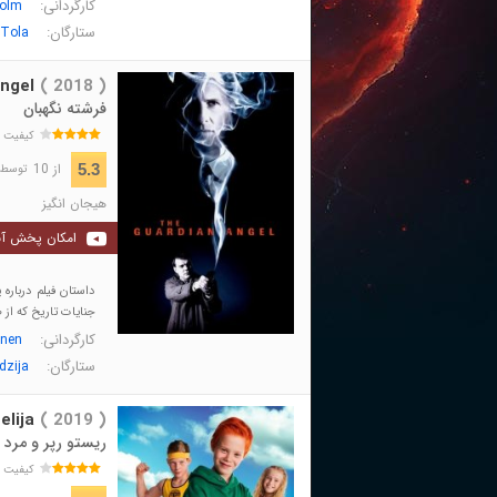
کارگردانی:
olm
ستارگان:
Tola
ngel
( 2018 )
فرشته نگهبان
کیفیت 
از 10
5.3
توسط 421 نفر 
هیجان انگیز
امکان پخش آن
داستان فیلم درباره
جنایات تاریخ که از ط
کارگردانی:
onen
ستارگان:
dzija
elija
( 2019 )
ریستو رپر و مرد 
کیفیت 