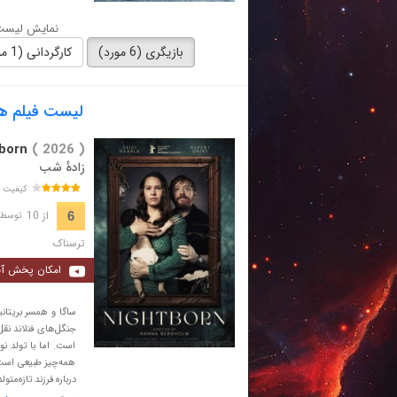
نمایش لیست 
بازیگری (6 مورد)
کارگردانی (1 مورد)
لیست فیلم های با ب
born
( 2026 )
زادهٔ شب
کیفیت 
از 10
6
توسط 488 نفر 
ترسناک
امکان پخش آن
ساگا و همسر بریتانی
جنگل‌های فنلاند نقل
است. اما با تولد نو
همه‌چیز طبیعی است
درباره فرزند تازه‌م