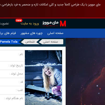
 چیدمان صفحهٔ اصلی مثل قبل مانده تا گم نشوی ، و اگر ظاهر تازه‌تری می‌خواهی
new
عضویت
ورود به سایت
یلم های برتر
چهره های مشهور
صفحه اصلی
Pamela Tola
اشخاص
صفحه اصلی
نام :
تاریخ تولد :
محل تولد :
قد :
لقب :
نام هنگام تولد :