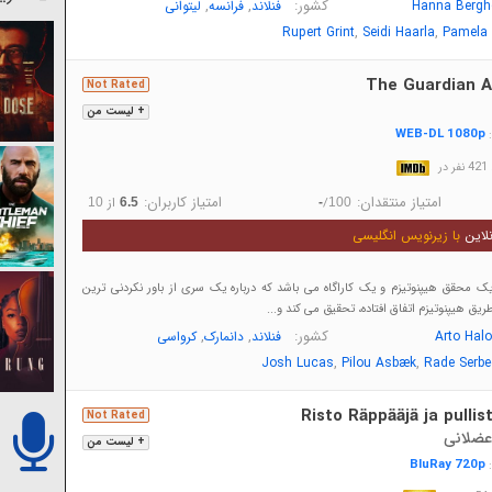
کشور:
,
,
Hanna Bergh
فنلاند
فرانسه
لیتوانی
,
,
Rupert Grint
Seidi Haarla
Pamela 
The Guardian A
Not Rated
+ لیست من
WEB-DL 1080p
:
در
امتیاز منتقدان:
امتیاز کاربران:
/
از
10
6.5
-
100
لاین
با زیرنویس انگلیسی
 یک محقق هیپنوتیزم و یک کاراگاه می باشد که درباره یک سری از باور نکردنی ترین
ریق هیپنوتیزم اتفاق افتاده، تحقیق می کند و...
کشور:
,
,
Arto Hal
فنلاند
دانمارک
کرواسی
,
,
Josh Lucas
Pilou Asbæk
Rade Serbe
Risto Räppääjä ja pullist
Not Rated
عضلانی
+ لیست من
BluRay 720p
: